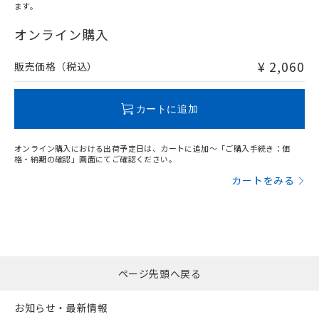
ます。
"対応済み"や非含有の記載がされた商品であっても、流通
在庫等で未対応品が混在する可能性があります。
オンライン購入
非含有品が必要な際は、弊社営業部門もしくは販売店へお
問い合わせください。
¥ 2,060
販売価格（税込）
この製品のRoHS/REACH対応状況ページへ
カートに追加
オンライン購入における出荷予定日は、カートに追加～「ご購入手続き：価
格・納期の確認」画面にてご確認ください。
カートをみる
ページ先頭へ戻る
お知らせ・最新情報