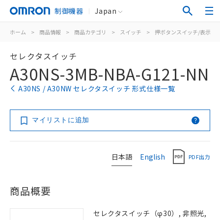
制御機器
Japan
ホーム
>
商品情報
>
商品カテゴリ
>
スイッチ
>
押ボタンスイッチ/表示灯
セレクタスイッチ
A30NS-3MB-NBA-G121-NN
A30NS / A30NW セレクタスイッチ 形式仕様一覧
マイリストに追加
日本語
English
PDF出力
商品概要
セレクタスイッチ（φ30）, 非照光,