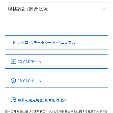
物質の対応では、対応完了までの期間は出
情報更新：2026/7/29
荷製品に未対応品が混在することから備考
規格認証/適合状況
欄に対応日を記載しておりました。
ログイン/会員登録
EU RoHS
注意事項・凡例
A30NS-3MB-NBA-G121-NNについての規格認証/適合状況に
既に当社にて対応品への在庫切替を完了
ついては、「カスタマーサポートセンタ お客様相談室」また
していることから、特段のことがない限
は貴社担当オムロン営業員または販売店にお問い合わせくだ
り、2022年1月12日より割愛しておりま
対応状況
対応予定月
※1
※2
さい。
す。
ダウンロードデータをご利用いただく前に、以下を必ずお読
みください。
カタログ/データシート/マニュアル
対応済み
ソフトウェアの使用条件
お問い合わせ
中国 RoHS
注意事項・凡例
2D CADデータ
中国 RoHS表
※1 ※2
3D CADデータ
Pb
Hg
Cd
Cr(VI)
該非判定見解書/項目別対比表
O
O
O
O
日本の外為法に基づく該非判定、およびEAR再輸出規制に関する見解が入手でき