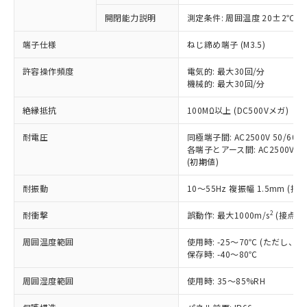
対応予定なし：EU RoHS指令（10物質）の
開閉能力説明
測定条件: 周囲温度 20±2℃、
以下の条件をお読みいただき、同意のうえ
非含有に非対応の商品で、対応品を出す予
ご利用ください。
定はありません。
端子仕様
ねじ締め端子 (M3.5)
調査・確認中：EU RoHS指令（10物質）の
本サービスは、当社制御機器事業取扱
※1 中国RoHS○×表
非含有の対応状況を調査中または確認中の
許容操作頻度
電気的: 最大30回/分
商品の当社在庫状況および標準価格
機械的: 最大30回/分
商品です。
(税抜)を提供させていただくもので
「○」：最大均質材料含有率が中国RoHSの
非該当品：ライセンス料など無形物で、有
す。
絶縁抵抗
100MΩ以上 (DC500Vメガ)
基準値以下であることを示します。
害物質有無と関係のない商品です。
当社制御機器事業取扱商品の中には、
「×」：最大均質材料含有率が中国RoHSの
仕入先様の事情により、非含有部品として
本サービスの対象外となる商品もある
耐電圧
同極端子間: AC2500V 50/60Hz
基準値を超えていることを示します。
いたものが、含有品と判明した場合などや
当社は、これら貴社製品のうち、外国
各端子とアース間: AC2500V 50/
ことをご了承ください。
「－」：未確認です。当社販売部門へお問
むを得ず変更することがあります。
為替および外国貿易法に定める商品
(初期値)
在庫状況および標準価格照会結果は、
い合わせください。
（以下｢規制貨物等」という）を輸出
記載している更新日時点での社内デー
*EU RoHS指令（10物質）：
耐振動
10～55Hz 複振幅 1.5mm (接
または国外への提供する場合は、日本
記
タに基づき作成されるものであり、閲
説明
鉛(Pb) 1000ppm以下、 水銀(Hg) 1000ppm以下、 カド
*中国RoHS10物質の基準値 (GB/T26572)：
国政府の輸出許可(または役務取引許
号
覧された時点での実際の在庫および標
ミウム(Cd) 100ppm以下、
Pb(鉛) :1000ppm、 Hg(水銀) : 1000ppm、 Cd(カドミウ
2
耐衝撃
誤動作: 最大1000m/s
(接点開
可)を取得するなどの必要な手続きを
六価クロム(Cr(Ⅵ)) 1000ppm以下、ポリ臭化ビフェニル
ム) : 100ppm、
準価格とは異なる場合があることをご
類(PBB) 1000ppm以下、ポリ臭化ジフェニルエーテル類
Cr(Ⅵ)(六価クロム) : 1000ppm、 PBBs(ポリ臭化ビフェ
とります。
了承ください。
(PBDE) 1000ppm以下、フタル酸ビス(2-エチルヘキシ
○
一定数以上の在庫あり
ニル類) : 1000ppm、 PBDEs(ポリ臭化ジフェニルエーテ
周囲温度範囲
使用時: -25～70℃ (ただし
当社は規制貨物を破棄する場合は、完
ル) (DEHP)(別名：DOP) 1000ppm以下、フタル酸ブチ
正式な納期状況および標準価格はお客
ル類) : 1000ppm、
保存時: -40～80℃
ルベンジル（BBP） 1000ppm以下、フタル酸ジブチル
全に破砕するなど、違法に輸出されな
DBP(フタル酸ジブチル) : 1000ppm、 DIBP(フタル酸ジ
様のお取引先、またはお客様担当のオ
（DBP） 1000ppm以下、フタル酸ジイソブチル
イソブチル) : 1000ppm、 BBP(フタル酸ブチルベンジ
△
一定数には満たないが在庫あり
いよう必要な手段を講じます。
ムロン制御機器販売店・当社販売員に
(DIBP) 1000ppm以下
周囲湿度範囲
使用時: 35～85%RH
ル) : 1000ppm、
当社は貴社製品を、核兵器、ミサイ
但し、RoHS指令で産業用監視および制御機器に対する
DEHP(フタル酸ビス(2-エチルヘキシル)) : 1000ppm
ご相談ください。
適用除外項目は除く。
ル、化学兵器、生物兵器またはその他
－
在庫なし(最新の在庫状況につ