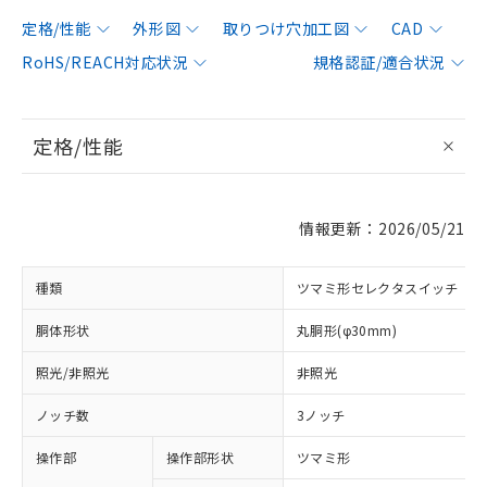
定格/性能
外形図
取りつけ穴加工図
CAD
RoHS/REACH対応状況
規格認証/適合状況
定格/性能
情報更新：2026/05/21
種類
ツマミ形セレクタスイッチ
胴体形状
丸胴形(φ30mm)
照光/非照光
非照光
ノッチ数
3ノッチ
操作部
操作部形状
ツマミ形