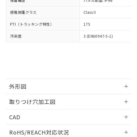
保護構造
パネル前面: IP66
オムロン制御機器販売店や当社販売拠
フタル酸エステル類の４物質については閾値を超える意
武器並びにこれらの製造装置等に一切
いては、お客様のお取引先、ま
図的な使用がないことを確認しています。
点は「
販売ネットワーク
」をご確認
※2 環境保護使用期限
使用いたしません。
感電保護クラス
Class II
たはお客様担当のオムロン制御
ください。
当社は、貴社製品を第三者に販売する
機器販売店・当社販売員にご確
在庫状況および標準価格結果を当社の
※2 対応予定月
「ｅ」：有害物質（10物質）のすべてが基
PTI（トラッキング特性）
175
場合は、上記1、2および3の内容を当
認ください)
事前の承諾なく第三者に漏洩または開
準値以下であることを示します。
該第三者に通知します。また当社は、
示しないようお願いします。
汚染度
3 (EN60947-5-1)
部品在庫の切り替え状況などにより、予定
「10」：通常の使用状況下において有害物
販売先および販売に係わる関係者が違
マイパーツ機能（部品リスト作成サー
空
受注生産機種、また在庫状況の
月が前後することがあります。
質が外部に漏えいし、環境に深刻な影響を
法に輸出するおそれがある場合は、取
ビス）をご利用いただくには、I-Web
白
情報を公開していない機種
及ぼさない年数を意味します。
り引きをいたしません。
メンバーズにご登録されている必要が
「－」：未確認です。当社販売部門へお問
あります。
い合わせください。
お客様が当ウェブサイト上で当社にご
※3 非含有証明書ダウンロード
登録された部品リストについて、当社
および当社の共同利用者が、当社の製
下記の非含有証明書をダウンロードするこ
品・サービスに関するお客様との取
外形図
とができます。
合意する
キャンセル
引・商談に必要な範囲で利用すること
をご了承ください。
情報更新：2026/05/21
取りつけ穴加工図
EU RoHS指令（10物質）の非含有証明書
※当社の共同利用者とは、
"個人情報
51物質の非含有証明書（当社基準）
の共同利用に関して"
の「1.共同利
情報更新：2026/05/21
※本証明書は発行日時点で非含有を証明す
CAD
用者の範囲」に記載されている法人を
るもので、過去に遡って非含有を証明する
指します。
ものではありません。
ログイン/会員登録いただくと、CADデータをダウンロー
RoHS/REACH対応状況
また、RoHS指令のフタル酸エステル類４
ドすることができます。