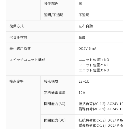
操作部色
黒
透明/不透明
不透明
復帰方式
左右自動
ベゼル材質
金属
最小適用負荷
DC5V 6mA
スイッチユニット構成
ユニット位置1: NO
ユニット位置2: NC
ユニット位置3: NO
接点定格
接点構成
2a+1b
※1 対応状況
定格通電電流
10A
対応済み：EU RoHS指令（10物質）の
開閉能力(AC)
抵抗負荷(AC-12): AC24V 10A/A
非含有に対応した製品が提供可能な商品で
誘導負荷(AC-15): AC24V 10A/AC
す。
対応予定：EU RoHS指令（10物質）の非含
開閉能力(DC)
抵抗負荷(DC-12): DC24V 8A/DC
ご利用条件
有に対応した製品に切り替える予定のある
誘導負荷(DC-13): DC24V 4A/DC
商品です。