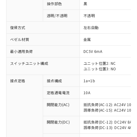
操作部色
黒
透明/不透明
不透明
復帰方式
左右自動
ベゼル材質
金属
最小適用負荷
DC5V 6mA
スイッチユニット構成
ユニット位置2: NC
ユニット位置3: NO
接点定格
接点構成
1a+1b
定格通電電流
10A
開閉能力(AC)
抵抗負荷(AC-12): AC24V 10A/A
誘導負荷(AC-15): AC24V 10A/AC
※1 対応状況
開閉能力(DC)
抵抗負荷(DC-12): DC24V 8A/DC
誘導負荷(DC-13): DC24V 4A/DC
対応済み：EU RoHS指令（10物質）の