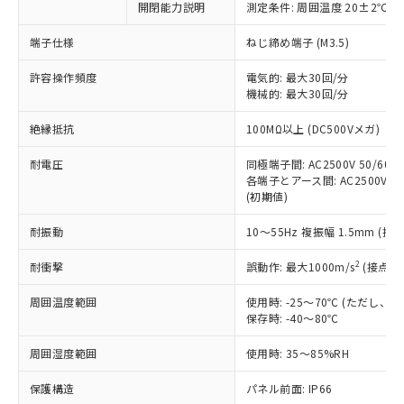
非含有に対応した製品が提供可能な商品で
開閉能力説明
測定条件: 周囲温度 20±2℃、
す。
端子仕様
ねじ締め端子 (M3.5)
対応予定：EU RoHS指令（10物質）の非含
ご利用条件
有に対応した製品に切り替える予定のある
許容操作頻度
電気的: 最大30回/分
商品です。
機械的: 最大30回/分
対応予定なし：EU RoHS指令（10物質）の
以下の条件をお読みいただき、同意のうえ
非含有に非対応の商品で、対応品を出す予
絶縁抵抗
100MΩ以上 (DC500Vメガ)
ご利用ください。
定はありません。
調査・確認中：EU RoHS指令（10物質）の
耐電圧
同極端子間: AC2500V 50/60Hz
本サービスは、当社制御機器事業取扱
※1 中国RoHS○×表
非含有の対応状況を調査中または確認中の
各端子とアース間: AC2500V 50/
商品の当社在庫状況および標準価格
商品です。
(初期値)
(税抜)を提供させていただくもので
「○」：最大均質材料含有率が中国RoHSの
非該当品：ライセンス料など無形物で、有
す。
基準値以下であることを示します。
耐振動
10～55Hz 複振幅 1.5mm (接
害物質有無と関係のない商品です。
当社制御機器事業取扱商品の中には、
「×」：最大均質材料含有率が中国RoHSの
仕入先様の事情により、非含有部品として
本サービスの対象外となる商品もある
2
耐衝撃
誤動作: 最大1000m/s
(接点開
基準値を超えていることを示します。
いたものが、含有品と判明した場合などや
当社は、これら貴社製品のうち、外国
ことをご了承ください。
「－」：未確認です。当社販売部門へお問
むを得ず変更することがあります。
為替および外国貿易法に定める商品
在庫状況および標準価格照会結果は、
周囲温度範囲
使用時: -25～70℃ (ただし
い合わせください。
（以下｢規制貨物等」という）を輸出
記載している更新日時点での社内デー
保存時: -40～80℃
*EU RoHS指令（10物質）：
または国外への提供する場合は、日本
記
タに基づき作成されるものであり、閲
説明
鉛(Pb) 1000ppm以下、 水銀(Hg) 1000ppm以下、 カド
*中国RoHS10物質の基準値 (GB/T26572)：
国政府の輸出許可(または役務取引許
周囲湿度範囲
使用時: 35～85%RH
号
覧された時点での実際の在庫および標
ミウム(Cd) 100ppm以下、
Pb(鉛) :1000ppm、 Hg(水銀) : 1000ppm、 Cd(カドミウ
可)を取得するなどの必要な手続きを
六価クロム(Cr(Ⅵ)) 1000ppm以下、ポリ臭化ビフェニル
ム) : 100ppm、
準価格とは異なる場合があることをご
類(PBB) 1000ppm以下、ポリ臭化ジフェニルエーテル類
Cr(Ⅵ)(六価クロム) : 1000ppm、 PBBs(ポリ臭化ビフェ
保護構造
とります。
パネル前面: IP66
了承ください。
(PBDE) 1000ppm以下、フタル酸ビス(2-エチルヘキシ
○
一定数以上の在庫あり
ニル類) : 1000ppm、 PBDEs(ポリ臭化ジフェニルエーテ