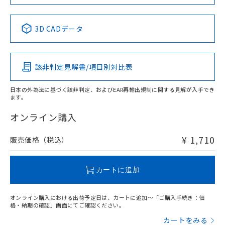
中国 RoHS表
※1 ※2
3D CADデータ
Pb
Hg
Cd
Cr(VI)
該非判定見解書/項目別対比表
O
O
O
O
日本の外為法に基づく該非判定、およびEAR再輸出規制に関する見解が入手でき
ます。
"対応済み"や非含有の記載がされた商品であっても、流通
在庫等で未対応品が混在する可能性があります。
オンライン購入
非含有品が必要な際は、弊社営業部門もしくは販売店へお
問い合わせください。
¥ 1,710
販売価格（税込）
この製品のRoHS/REACH対応状況ページへ
カートに追加
オンライン購入における出荷予定日は、カートに追加～「ご購入手続き：価
格・納期の確認」画面にてご確認ください。
カートをみる