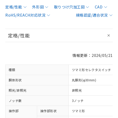
定格/性能
外形図
取りつけ穴加工図
CAD
RoHS/REACH対応状況
規格認証/適合状況
定格/性能
情報更新：2026/05/21
種類
ツマミ形セレクタスイッチ
胴体形状
丸胴形(φ30mm)
照光/非照光
非照光
ノッチ数
3ノッチ
操作部
操作部形状
ツマミ形