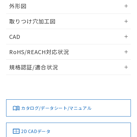
の共同利用に関して"
の「1.共同利
外形図
※本証明書は発行日時点で非含有を証明す
用者の範囲」に記載されている法人を
るもので、過去に遡って非含有を証明する
指します。
情報更新：2026/05/21
ものではありません。
取りつけ穴加工図
また、RoHS指令のフタル酸エステル類４
物質の対応では、対応完了までの期間は出
情報更新：2026/05/21
CAD
荷製品に未対応品が混在することから備考
欄に対応日を記載しておりました。
ログイン/会員登録いただくと、CADデータをダウンロー
既に当社にて対応品への在庫切替を完了
RoHS/REACH対応状況
ドすることができます。
していることから、特段のことがない限
情報更新：2026/7/29
り、2022年1月12日より割愛しておりま
規格認証/適合状況
す。
ログイン/会員登録
EU RoHS
注意事項・凡例
A30NS-3MB-NBA-G021-NNについての規格認証/適合状況に
ついては、「カスタマーサポートセンタ お客様相談室」また
は貴社担当オムロン営業員または販売店にお問い合わせくだ
対応状況
対応予定月
※1
※2
さい。
ダウンロードデータをご利用いただく前に、以下を必ずお読
みください。
カタログ/データシート/マニュアル
対応済み
ソフトウェアの使用条件
お問い合わせ
中国 RoHS
注意事項・凡例
2D CADデータ