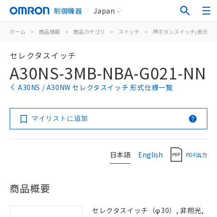
制御機器
Japan
ホーム
>
商品情報
>
商品カテゴリ
>
スイッチ
>
押ボタンスイッチ/表示灯
セレクタスイッチ
A30NS-3MB-NBA-G021-NN
A30NS / A30NW セレクタスイッチ 形式仕様一覧
マイリストに追加
日本語
English
PDF出力
商品概要
セレクタスイッチ（φ30）, 非照光,