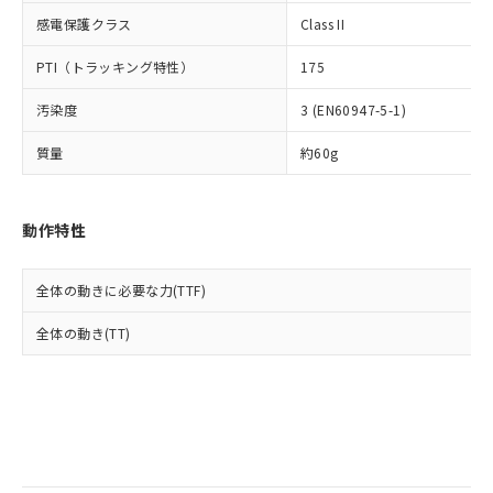
当社は規制貨物を破棄する場合は、完
ル) (DEHP)(別名：DOP) 1000ppm以下、フタル酸ブチ
正式な納期状況および標準価格はお客
ル類) : 1000ppm、
感電保護クラス
Class II
ルベンジル（BBP） 1000ppm以下、フタル酸ジブチル
全に破砕するなど、違法に輸出されな
DBP(フタル酸ジブチル) : 1000ppm、 DIBP(フタル酸ジ
様のお取引先、またはお客様担当のオ
（DBP） 1000ppm以下、フタル酸ジイソブチル
イソブチル) : 1000ppm、 BBP(フタル酸ブチルベンジ
△
一定数には満たないが在庫あり
いよう必要な手段を講じます。
ムロン制御機器販売店・当社販売員に
(DIBP) 1000ppm以下
ル) : 1000ppm、
PTI（トラッキング特性）
175
当社は貴社製品を、核兵器、ミサイ
但し、RoHS指令で産業用監視および制御機器に対する
DEHP(フタル酸ビス(2-エチルヘキシル)) : 1000ppm
ご相談ください。
適用除外項目は除く。
ル、化学兵器、生物兵器またはその他
－
在庫なし(最新の在庫状況につ
オムロン制御機器販売店や当社販売拠
フタル酸エステル類の４物質については閾値を超える意
汚染度
3 (EN60947-5-1)
武器並びにこれらの製造装置等に一切
いては、お客様のお取引先、ま
図的な使用がないことを確認しています。
点は「
販売ネットワーク
」をご確認
※2 環境保護使用期限
使用いたしません。
たはお客様担当のオムロン制御
ください。
質量
約60g
当社は、貴社製品を第三者に販売する
機器販売店・当社販売員にご確
在庫状況および標準価格結果を当社の
※2 対応予定月
「ｅ」：有害物質（10物質）のすべてが基
場合は、上記1、2および3の内容を当
認ください)
事前の承諾なく第三者に漏洩または開
準値以下であることを示します。
該第三者に通知します。また当社は、
示しないようお願いします。
動作特性
部品在庫の切り替え状況などにより、予定
「10」：通常の使用状況下において有害物
販売先および販売に係わる関係者が違
マイパーツ機能（部品リスト作成サー
空
受注生産機種、また在庫状況の
月が前後することがあります。
質が外部に漏えいし、環境に深刻な影響を
法に輸出するおそれがある場合は、取
ビス）をご利用いただくには、I-Web
白
情報を公開していない機種
及ぼさない年数を意味します。
り引きをいたしません。
メンバーズにご登録されている必要が
全体の動きに必要な力(TTF)
「－」：未確認です。当社販売部門へお問
あります。
い合わせください。
全体の動き(TT)
お客様が当ウェブサイト上で当社にご
※3 非含有証明書ダウンロード
登録された部品リストについて、当社
および当社の共同利用者が、当社の製
下記の非含有証明書をダウンロードするこ
品・サービスに関するお客様との取
とができます。
合意する
キャンセル
引・商談に必要な範囲で利用すること
をご了承ください。
EU RoHS指令（10物質）の非含有証明書
※当社の共同利用者とは、
"個人情報
51物質の非含有証明書（当社基準）