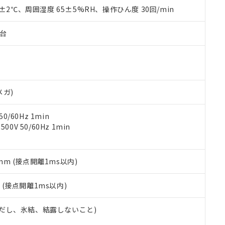
品を、核兵器、ミサイル、化学兵器、生物兵器またはその他武器並
チルヘキシル)) : 1000ppm
0±2℃、周囲湿度 65±5%RH、操作ひん度 30回/min
況および標準価格はお客様のお取引先、またはお客様担当のオムロ
用いたしません。
ご相談ください。
は満たないが在庫あり
製品を第三者に販売する場合は、上記1、2および3の内容を当該第
機器販売店や当社販売拠点は「
販売ネットワーク
」をご確認くだ
販売先および販売に係わる関係者が違法に輸出するおそれがある場
子台
用期限
び標準価格結果を当社の事前の承諾なく第三者に漏洩または開示し
え状況などにより、予定月が前後することがあります。
(最新の在庫状況については、お客様のお取引先、またはお客様担当
（10物質）のすべてが基準値以下であることを示します。
店・当社販売員にご確認ください)
能（部品リスト作成サービス）をご利用いただくには、I-Webメン
使用状況下において有害物質が外部に漏えいし、環境に深刻な影響を
あります。
機種、また在庫状況の情報を公開していない機種
ェブサイト上で当社にご登録された部品リストについて、当社およ
書ダウンロード
す。当社販売部門へお問い合わせください。
メガ)
品・サービスに関するお客様との取引・商談に必要な範囲で利用す
合意する
キャンセル
書をダウンロードすることができます。
0/60Hz 1min
利用者とは、
"個人情報の共同利用に関して"
の「1.共同利用者の
0V 50/60Hz 1min
します。
10物質）の非含有証明書
明書（当社基準）
日時点で非含有を証明するもので、過去に遡って非含有を証明するも
令のフタル酸エステル類４物質の対応では、対応完了までの期間は出
5mm (接点開離1ms以内)
備考欄に対応日を記載しておりました。
品への在庫切替を完了していることから、特段のことがない限り、20
2
(接点開離1ms以内)
す。
 (ただし、氷結、結露しないこと)