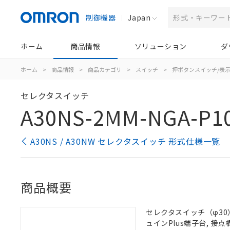
制御機器
Japan
ホーム
商品情報
ソリューション
ダ
ホーム
>
商品情報
>
商品カテゴリ
>
スイッチ
>
押ボタンスイッチ/表
セレクタスイッチ
A30NS-2MM-NGA-P1
A30NS / A30NW セレクタスイッチ 形式仕様一覧
商品概要
セレクタスイッチ（φ30）,
ュインPlus端子台, 接点構成