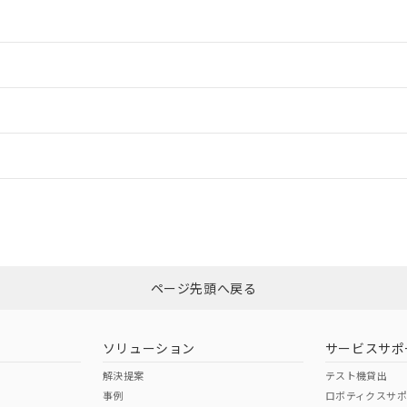
情報更新：2
情報更新：2
ードすることができます。
情報更新：
ログイン/会員登録
適合状況については、「カスタマーサポートセンタ お客様相談室」または貴社
みください。
非含有証明書
※3
ページ先頭へ戻る
ダウンロードはこちら
ソリューション
サービスサポ
解決提案
テスト機貸出
事例
ロボティクスサ