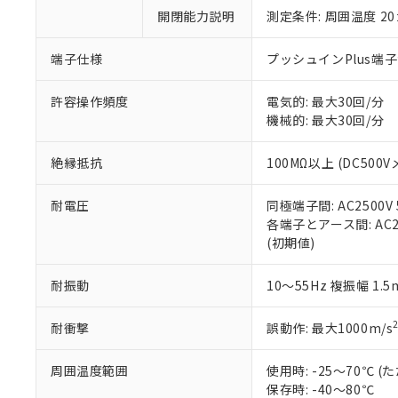
い。
当社は貴社製
DEHP(フタル酸ビス(2-エ
開閉能力説明
測定条件: 周囲温度 2
正式な納期状
置等に一切使
当社販売員に
※2 対応予定月
△
一定数に
当社は、貴社
オムロン制御
また当社は、
端子仕様
プッシュインPlus端
※2 環境保護使
在庫状況およ
部品在庫の切り替
たしません。
－
在庫なし
す。
「ｅ」：有害物質
機器販売
許容操作頻度
電気的: 最大30回/分
マイパーツ機
「10」：通常の
機械的: 最大30回/分
ている必要が
味します。
空
受注生産
お客様が当ウ
※3 非含有証明
「－」：未確認で
白
絶縁抵抗
100MΩ以上 (DC500V
が、当社の製
さい。
下記の非含有証明
耐電圧
同極端子間: AC2500V 5
※当社の共同
各端子とアース間: AC250
いる法人を指
EU RoHS指令（
(初期値)
51物質の非含有証
※本証明書は発行
また、RoHS指
耐振動
10～55Hz 複振幅 1.
混在することから
既に当社にて対応
耐衝撃
誤動作: 最大1000m/s
り割愛しておりま
周囲温度範囲
使用時: -25～70℃
保存時: -40～80℃