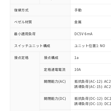
復帰方式
手動
ベゼル材質
金属
※1 対応状況
最小適用負荷
DC5V 6mA
対応済み：EU
スイッチユニット構成
ユニット位置1: NO
対応予定：EU R
対応予定なし：EU
接点定格
接点構成
1a
調査・確認中：EU
ご利用条件
非該当品：ライセ
※1 中国RoHS
定格通電電流
10A
仕入先様の事情に
があります。
以下の条件をお読
「○」：最大均質
開閉能力(AC)
抵抗負荷(AC-12): AC24
「×」：最大均質
本サービスは
当社は、これ
*EU RoHS指令（10物
誘導負荷(AC-15): AC24V
「－」：未確認で
鉛(Pb) 1000ppm以下、
くものです。
う）を輸出ま
記
説明
六価クロム(Cr(Ⅵ)) 1
当社制御機器
などの必要な
フタル酸ビス(2-エチルヘ
号
開閉能力(DC)
抵抗負荷(DC-12): DC24
*中国RoHS10物質の基準値 
ル（DBP） 1000ppm
在庫状況およ
当社は規制貨
Pb(鉛) :1000ppm、 Hg
誘導負荷(DC-13): DC24
但し、RoHS指令で産
のであり、閲
ます。
Cr(Ⅵ)(六価クロム) : 
フタル酸エステル類の４
○
一定数以
DBP(フタル酸ジブチル) :