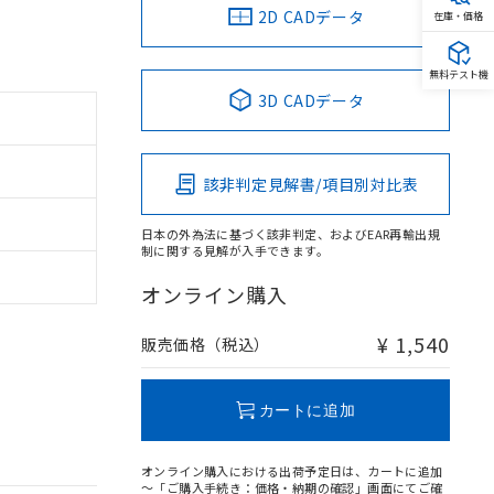
2D CADデータ
在庫・価格
無料テスト機
3D CADデータ
該非判定見解書/項目別対比表
日本の外為法に基づく該非判定、およびEAR再輸出規
制に関する見解が入手できます。
オンライン購入
¥ 1,540
販売価格（税込）
カートに追加
オンライン購入における出荷予定日は、カートに追加
～「ご購入手続き：価格・納期の確認」画面にてご確