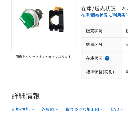
在庫/販売状況
20
在庫/販売状況 ご利用条
販売状況
機種区分
画像をクリックすると大きくなります
在庫状況
標準価格(税別)
詳細情報
定格/性能
外形図
取りつけ穴加工図
CAD