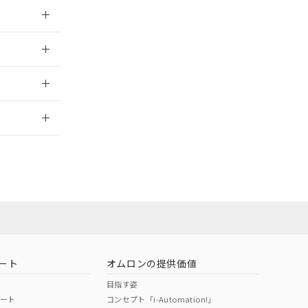
026/05/21
026/05/21
2026/7/29
担当オムロン
お問い合わせ
ート
オムロンの提供価値
目指す姿
ポート
コンセプト「i-Automation!」