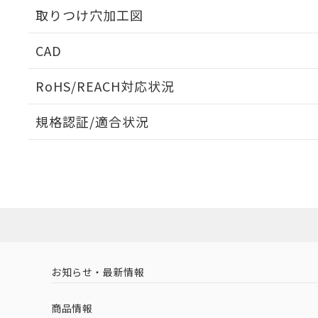
取りつけ穴加工図
CAD
ログイン/会員登録いただくと、CADデータをダウンロ
RoHS/REACH対応状況
規格認証/適合状況
EU RoHS
注意事項・凡例
A30NS-2MM-NGA-P100-NNについての規格認証/
営業員または販売店にお問い合わせください。
ダウンロードデータをご利用いただく前に、以下を必ずお読
対応状況
対応予定月
※1
※2
ソフトウェアの使用条件
対応済み
お知らせ・最新情報
中国 RoHS
注意事項・凡例
商品情報