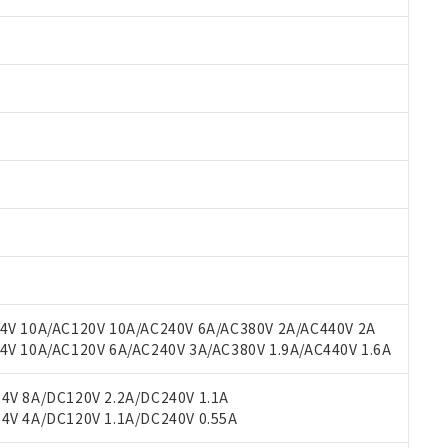
 RoHS指令（10物質）の非含有に対応した製品が提供可能な商品です
oHS指令（10物質）の非含有に対応した製品に切り替える予定のある
 RoHS指令（10物質）の非含有に非対応の商品で、対応品を出す予
 RoHS指令（10物質）の非含有の対応状況を調査中または確認中の
ンス料など無形物で、有害物質有無と関係のない商品です。
○×表
より、非含有部品としていたものが、含有品と判明した場合などやむ
みいただき、同意のうえご利用ください。
材料含有率が中国RoHSの基準値以下であることを示します。
V 10A/AC120V 10A/AC240V 6A/AC380V 2A/AC440V 2A
材料含有率が中国RoHSの基準値を超えていることを示します。
、当社制御機器事業取扱商品の当社在庫状況および標準価格(税抜)
ら貴社製品のうち、外国為替および外国貿易法に定める商品（以下｢
質）：
 10A/AC120V 6A/AC240V 3A/AC380V 1.9A/AC440V 1.6A
す。当社販売部門へお問い合わせください。
 水銀(Hg) 1000ppm以下、 カドミウム(Cd) 100ppm以下、
たは国外への提供する場合は、日本国政府の輸出許可(または役務取
000ppm以下、ポリ臭化ビフェニル類(PBB) 1000ppm以下、ポリ臭化ジフェニルエーテル類(P
事業取扱商品の中には、本サービスの対象外となる商品もあること
手続きをとります。
キシル) (DEHP)(別名：DOP) 1000ppm以下、フタル酸ブチルベンジル（BBP） 100
V 8A/DC120V 2.2A/DC240V 1.1A
(GB/T26572)：
以下、フタル酸ジイソブチル (DIBP) 1000ppm以下
び標準価格照会結果は、記載している更新日時点での社内データに
物を破棄する場合は、完全に破砕するなど、違法に輸出されないよ
(水銀) : 1000ppm、 Cd(カドミウム) : 100ppm、
V 4A/DC120V 1.1A/DC240V 0.55A
業用監視および制御機器に対する適用除外項目は除く。
覧された時点での実際の在庫および標準価格とは異なる場合がある
1000ppm、 PBBs(ポリ臭化ビフェニル類) : 1000ppm、 PBDEs(ポリ臭化ジフェニルエーテル類
物質については閾値を超える意図的な使用がないことを確認しています。
上の在庫あり
 1000ppm、 DIBP(フタル酸ジイソブチル) : 1000ppm、 BBP(フタル酸ブチルベンジル) :