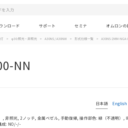
ウンロード
サポート
セミナ
オムロンの
示灯
>
φ30:照光・非照光
>
A30NS / A30NW
>
形式仕様一覧
>
A30NS-2MM-NGA-
00-NN
日本語
English
 非照光, 2ノッチ, 金属ベゼル, 手動復帰, 操作部色: 緑（不透明）, IP
: NO/-/-