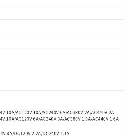
 RoHS指令（10物質）の非含有に対応した製品が提供可能な商品です
oHS指令（10物質）の非含有に対応した製品に切り替える予定のある
 RoHS指令（10物質）の非含有に非対応の商品で、対応品を出す予
 RoHS指令（10物質）の非含有の対応状況を調査中または確認中の
ンス料など無形物で、有害物質有無と関係のない商品です。
○×表
より、非含有部品としていたものが、含有品と判明した場合などやむ
みいただき、同意のうえご利用ください。
材料含有率が中国RoHSの基準値以下であることを示します。
材料含有率が中国RoHSの基準値を超えていることを示します。
、当社制御機器事業取扱商品の当社在庫状況および標準価格(税抜)
ら貴社製品のうち、外国為替および外国貿易法に定める商品（以下｢
質）：
V 10A/AC120V 10A/AC240V 6A/AC380V 2A/AC440V 2A
す。当社販売部門へお問い合わせください。
 水銀(Hg) 1000ppm以下、 カドミウム(Cd) 100ppm以下、
たは国外への提供する場合は、日本国政府の輸出許可(または役務取
 10A/AC120V 6A/AC240V 3A/AC380V 1.9A/AC440V 1.6A
000ppm以下、ポリ臭化ビフェニル類(PBB) 1000ppm以下、ポリ臭化ジフェニルエーテル類(P
事業取扱商品の中には、本サービスの対象外となる商品もあること
手続きをとります。
キシル) (DEHP)(別名：DOP) 1000ppm以下、フタル酸ブチルベンジル（BBP） 100
(GB/T26572)：
以下、フタル酸ジイソブチル (DIBP) 1000ppm以下
び標準価格照会結果は、記載している更新日時点での社内データに
物を破棄する場合は、完全に破砕するなど、違法に輸出されないよ
(水銀) : 1000ppm、 Cd(カドミウム) : 100ppm、
V 8A/DC120V 2.2A/DC240V 1.1A
業用監視および制御機器に対する適用除外項目は除く。