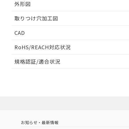
外形図
取りつけ穴加工図
CAD
ログイン/会員登録いただくと、CADデータをダウンロ
RoHS/REACH対応状況
規格認証/適合状況
EU RoHS
注意事項・凡例
A30NS-2MM-NGA-G112-NNについての規格認証/
営業員または販売店にお問い合わせください。
ダウンロードデータをご利用いただく前に、以下を必ずお読
対応状況
対応予定月
※1
※2
ソフトウェアの使用条件
対応済み
お知らせ・最新情報
中国 RoHS
注意事項・凡例