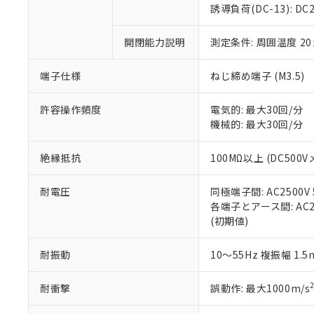
のであり、閲
ます。
Cr(Ⅵ)(六価クロム) : 
フタル酸エステル類の４
誘導負荷(DC-13): DC24
○
一定数以
DBP(フタル酸ジブチル) :
い。
当社は貴社製
DEHP(フタル酸ビス(2-エ
正式な納期状
置等に一切使
開閉能力説明
測定条件: 周囲温度 2
当社販売員に
※2 対応予定月
△
一定数に
当社は、貴社
オムロン制御
また当社は、
※2 環境保護使
在庫状況およ
部品在庫の切り替
たしません。
端子仕様
ねじ締め端子 (M3.5)
－
在庫なし
す。
「ｅ」：有害物質
機器販売
マイパーツ機
「10」：通常の
許容操作頻度
電気的: 最大30回/分
ている必要が
味します。
機械的: 最大30回/分
空
受注生産
お客様が当ウ
※3 非含有証明
「－」：未確認で
白
が、当社の製
絶縁抵抗
100MΩ以上 (DC500V
さい。
下記の非含有証明
※当社の共同
耐電圧
同極端子間: AC2500V 5
いる法人を指
EU RoHS指令（
各端子とアース間: AC250
51物質の非含有証
(初期値)
※本証明書は発行
また、RoHS指
混在することから
耐振動
10～55Hz 複振幅 1.
既に当社にて対応
り割愛しておりま
耐衝撃
誤動作: 最大1000m/s