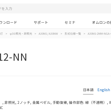
ウンロード
サポート
セミナ
オムロンの
示灯
>
φ30:照光・非照光
>
A30NS / A30NW
>
形式仕様一覧
>
A30NS-2MM-NGA-
12-NN
日本語
English
 非照光, 2ノッチ, 金属ベゼル, 手動復帰, 操作部色: 緑（不透明）, IP
NC