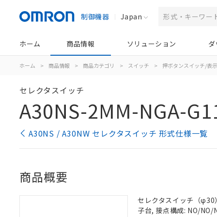
制御機器
Japan
ホーム
商品情報
ソリューション
ダ
ホーム
>
商品情報
>
商品カテゴリ
>
スイッチ
>
押ボタンスイッチ/表
セレクタスイッチ
A30NS-2MM-NGA-G1
A30NS / A30NW セレクタスイッチ 形式仕様一覧
商品概要
セレクタスイッチ（φ30）,
子台, 接点構成: NO/NO/