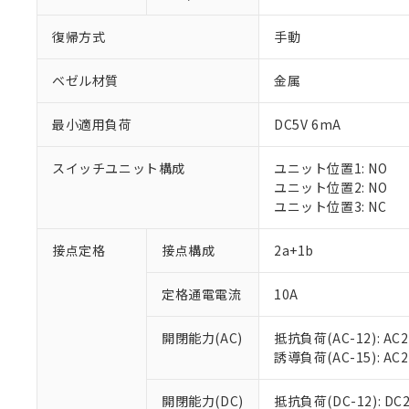
復帰方式
手動
ベゼル材質
金属
最小適用負荷
DC5V 6mA
※1 対応状況
スイッチユニット構成
ユニット位置1: NO
対応済み：EU
ユニット位置2: NO
対応予定：EU R
ユニット位置3: NC
対応予定なし：EU
調査・確認中：EU
ご利用条件
接点定格
接点構成
2a+1b
非該当品：ライセ
※1 中国RoHS
仕入先様の事情に
定格通電電流
10A
があります。
以下の条件をお読
「○」：最大均質
「×」：最大均質
本サービスは
当社は、これ
*EU RoHS指令（10物
開閉能力(AC)
抵抗負荷(AC-12): AC24
「－」：未確認で
鉛(Pb) 1000ppm以下、
くものです。
う）を輸出ま
誘導負荷(AC-15): AC24V
記
説明
六価クロム(Cr(Ⅵ)) 1
当社制御機器
などの必要な
フタル酸ビス(2-エチルヘ
号
*中国RoHS10物質の基準値 
ル（DBP） 1000ppm
在庫状況およ
当社は規制貨
Pb(鉛) :1000ppm、 Hg
開閉能力(DC)
抵抗負荷(DC-12): DC24
但し、RoHS指令で産