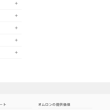
026/05/21
026/05/21
2026/7/29
担当オムロン
お問い合わせ
ート
オムロンの提供価値