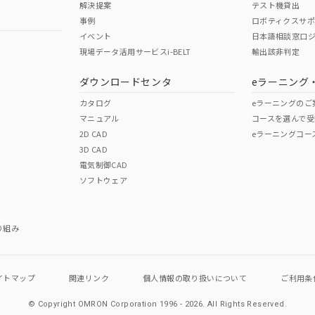
解決提案
テスト機貸出
事例
ロボティクスサ
イベント
日本語相談窓口
現場データ活用サービスi-BELT
輸出該非判定
I)
PBBs
PBDEs
DBP
ダウンロードセンタ
eラーニング
カタログ
eラーニングのご
マニュアル
コースを選んで受
O
O
O
2D CAD
eラーニングコー
3D CAD
電気制御CAD
在庫等で未対応品が混在する可能性があります。
ソフトウェア
問い合わせください。
この製品のRoHS/REACH対応
り組み
イトマップ
関連リンク
個人情報の
取り扱いについて
ご利用条
© Copyright OMRON Corporation 1996 - 2026.
All Rights Reserved.