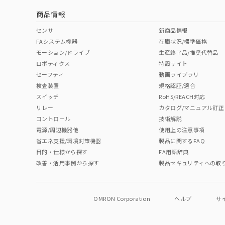
商品情報
中国 RoHS表
※1 ※2
センサ
新商品情報
FAシステム機器
在庫状況/標準価格
Pb
Hg
Cd
Cr(V
モーション/ドライブ
生産終了品/推奨代替品
ロボティクス
特設サイト
セーフティ
動画ライブラリ
検査装置
規格認証/適合
O
O
O
O
スイッチ
RoHS/REACH対応
リレー
カタログ/マニュアル訂正
コントロール
技術解説
"対応済み"や非含有の記載がされた商品であっても、流通
電源/周辺機器他
使用上の注意事項
非含有品が必要な際は、弊社営業部門もしくは販売店へお
省エネ支援/環境対策機器
製品に関するFAQ
目的・仕様から探す
FA用語辞典
改善・活用事例から探す
製品セキュリティへの取
OMRON Corporation
ヘルプ
サ