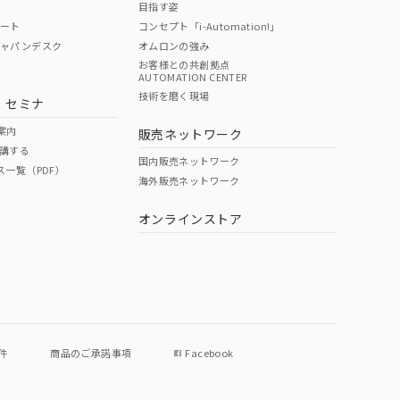
目指す姿
ポート
コンセプト「i-Automation!」
ジャパンデスク
オムロンの強み
お客様との共創拠点
AUTOMATION CENTER
DIBP
BBP
DEHP
環境保護
技術を磨く現場
・セミナ
使用期限
案内
販売ネットワーク
講する
O
O
O
e
国内販売ネットワーク
ス一覧（PDF）
海外販売ネットワーク
オンラインストア
状況ページへ
件
商品のご承諾事項
Facebook