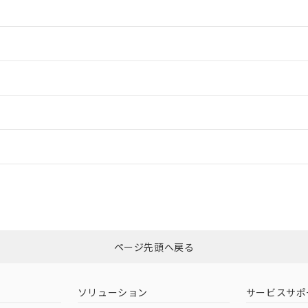
情報更新：2
情報更新：2
ードすることができます。
情報更新：
ログイン/会員登録
適合状況については、「カスタマーサポートセンタ お客様相談室」または貴社
みください。
非含有証明書
※3
ページ先頭へ戻る
ダウンロードはこちら
ソリューション
サービスサポ