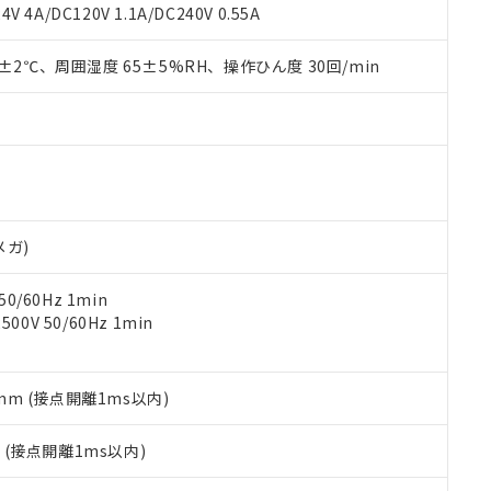
覧された時点での実際の在庫および標準価格とは異なる場合がある
1000ppm、 PBBs(ポリ臭化ビフェニル類) : 1000ppm、 PBDEs(ポリ臭化ジフェニルエーテル類
物質については閾値を超える意図的な使用がないことを確認しています。
V 4A/DC120V 1.1A/DC240V 0.55A
上の在庫あり
 1000ppm、 DIBP(フタル酸ジイソブチル) : 1000ppm、 BBP(フタル酸ブチルベンジル) :
品を、核兵器、ミサイル、化学兵器、生物兵器またはその他武器並
チルヘキシル)) : 1000ppm
況および標準価格はお客様のお取引先、またはお客様担当のオムロ
用いたしません。
0±2℃、周囲湿度 65±5%RH、操作ひん度 30回/min
ご相談ください。
は満たないが在庫あり
製品を第三者に販売する場合は、上記1、2および3の内容を当該第
機器販売店や当社販売拠点は「
販売ネットワーク
」をご確認くだ
販売先および販売に係わる関係者が違法に輸出するおそれがある場
用期限
び標準価格結果を当社の事前の承諾なく第三者に漏洩または開示し
え状況などにより、予定月が前後することがあります。
(最新の在庫状況については、お客様のお取引先、またはお客様担当
（10物質）のすべてが基準値以下であることを示します。
店・当社販売員にご確認ください)
能（部品リスト作成サービス）をご利用いただくには、I-Webメン
使用状況下において有害物質が外部に漏えいし、環境に深刻な影響を
あります。
機種、また在庫状況の情報を公開していない機種
ェブサイト上で当社にご登録された部品リストについて、当社およ
書ダウンロード
す。当社販売部門へお問い合わせください。
品・サービスに関するお客様との取引・商談に必要な範囲で利用す
合意する
キャンセル
メガ)
書をダウンロードすることができます。
利用者とは、
"個人情報の共同利用に関して"
の「1.共同利用者の
0/60Hz 1min
します。
10物質）の非含有証明書
0V 50/60Hz 1min
明書（当社基準）
日時点で非含有を証明するもので、過去に遡って非含有を証明するも
令のフタル酸エステル類４物質の対応では、対応完了までの期間は出
備考欄に対応日を記載しておりました。
5mm (接点開離1ms以内)
品への在庫切替を完了していることから、特段のことがない限り、20
す。
2
(接点開離1ms以内)