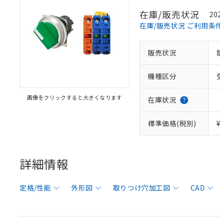
在庫/販売状況
20
在庫/販売状況 ご利用条
販売状況
機種区分
画像をクリックすると大きくなります
在庫状況
標準価格(税別)
詳細情報
定格/性能
外形図
取りつけ穴加工図
CAD