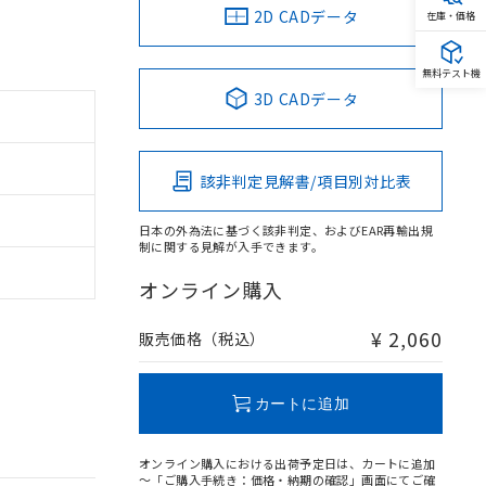
2D CADデータ
在庫・価格
無料テスト機
3D CADデータ
該非判定見解書/項目別対比表
日本の外為法に基づく該非判定、およびEAR再輸出規
制に関する見解が入手できます。
オンライン購入
¥ 2,060
販売価格（税込）
カートに追加
オンライン購入における出荷予定日は、カートに追加
～「ご購入手続き：価格・納期の確認」画面にてご確