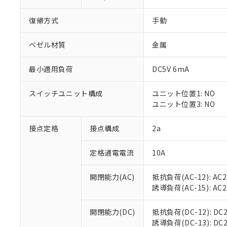
復帰方式
手動
ベゼル材質
金属
最小適用負荷
DC5V 6mA
※1 対応状況
スイッチユニット構成
ユニット位置1: NO
対応済み：EU
ユニット位置3: NO
対応予定：EU R
対応予定なし：EU
調査・確認中：EU
接点定格
接点構成
2a
ご利用条件
非該当品：ライセ
※1 中国RoHS
仕入先様の事情に
定格通電電流
10A
があります。
以下の条件をお読
「○」：最大均質
「×」：最大均質
開閉能力(AC)
抵抗負荷(AC-12): AC24
本サービスは
当社は、これ
*EU RoHS指令（10物
「－」：未確認で
誘導負荷(AC-15): AC24V
鉛(Pb) 1000ppm以下、
くものです。
う）を輸出ま
記
説明
六価クロム(Cr(Ⅵ)) 1
当社制御機器
などの必要な
フタル酸ビス(2-エチルヘ
号
*中国RoHS10物質の基準値 
ル（DBP） 1000ppm
在庫状況およ
開閉能力(DC)
抵抗負荷(DC-12): DC24
当社は規制貨
Pb(鉛) :1000ppm、 Hg
但し、RoHS指令で産
のであり、閲
誘導負荷(DC-13): DC24
ます。
Cr(Ⅵ)(六価クロム) : 
フタル酸エステル類の４