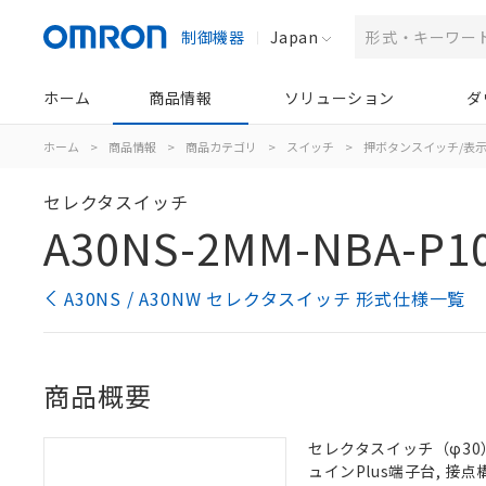
制御機器
Japan
ホーム
商品情報
ソリューション
ダ
ホーム
>
商品情報
>
商品カテゴリ
>
スイッチ
>
押ボタンスイッチ/表
セレクタスイッチ
A30NS-2MM-NBA-P1
A30NS / A30NW セレクタスイッチ 形式仕様一覧
商品概要
セレクタスイッチ（φ30）,
ュインPlus端子台, 接点構成