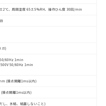
上の在庫あり
 1000ppm、 DIBP(フタル酸ジイソブチル) : 1000ppm、 BBP(フタル酸ブチルベンジル) :
品を、核兵器、ミサイル、化学兵器、生物兵器またはその他武器並
チルヘキシル)) : 1000ppm
況および標準価格はお客様のお取引先、またはお客様担当のオムロ
用いたしません。
0±2℃、周囲湿度 65±5%RH、操作ひん度 30回/min
ご相談ください。
は満たないが在庫あり
製品を第三者に販売する場合は、上記1、2および3の内容を当該第
機器販売店や当社販売拠点は「
販売ネットワーク
」をご確認くだ
販売先および販売に係わる関係者が違法に輸出するおそれがある場
用期限
子台
び標準価格結果を当社の事前の承諾なく第三者に漏洩または開示し
え状況などにより、予定月が前後することがあります。
(最新の在庫状況については、お客様のお取引先、またはお客様担当
（10物質）のすべてが基準値以下であることを示します。
店・当社販売員にご確認ください)
能（部品リスト作成サービス）をご利用いただくには、I-Webメン
使用状況下において有害物質が外部に漏えいし、環境に深刻な影響を
あります。
機種、また在庫状況の情報を公開していない機種
ェブサイト上で当社にご登録された部品リストについて、当社およ
書ダウンロード
す。当社販売部門へお問い合わせください。
品・サービスに関するお客様との取引・商談に必要な範囲で利用す
メガ)
合意する
キャンセル
書をダウンロードすることができます。
利用者とは、
"個人情報の共同利用に関して"
の「1.共同利用者の
0/60Hz 1min
します。
10物質）の非含有証明書
0V 50/60Hz 1min
明書（当社基準）
日時点で非含有を証明するもので、過去に遡って非含有を証明するも
令のフタル酸エステル類４物質の対応では、対応完了までの期間は出
5mm (接点開離1ms以内)
備考欄に対応日を記載しておりました。
品への在庫切替を完了していることから、特段のことがない限り、20
2
(接点開離1ms以内)
す。
 (ただし、氷結、結露しないこと)