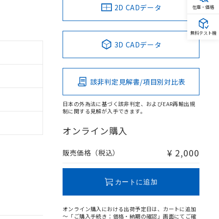
2D CADデータ
在庫・価格
無料テスト機
3D CADデータ
該非判定見解書/項目別対比表
日本の外為法に基づく該非判定、およびEAR再輸出規
制に関する見解が入手できます。
オンライン購入
¥ 2,000
販売価格（税込）
カートに追加
オンライン購入における出荷予定日は、カートに追加
～「ご購入手続き：価格・納期の確認」画面にてご確