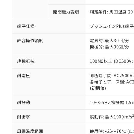
○
一定数以
DBP(フタル酸ジブチル) :
い。
当社は貴社製
DEHP(フタル酸ビス(2-エ
正式な納期状
置等に一切使
開閉能力説明
測定条件: 周囲温度 2
当社販売員に
※2 対応予定月
△
一定数に
当社は、貴社
オムロン制御
また当社は、
※2 環境保護使
端子仕様
プッシュインPlus端
在庫状況およ
部品在庫の切り替
たしません。
－
在庫なし
す。
「ｅ」：有害物質
機器販売
許容操作頻度
電気的: 最大30回/分
マイパーツ機
「10」：通常の
機械的: 最大30回/分
ている必要が
味します。
空
受注生産
お客様が当ウ
※3 非含有証明
「－」：未確認で
白
が、当社の製
絶縁抵抗
100MΩ以上 (DC500V
さい。
下記の非含有証明
※当社の共同
耐電圧
同極端子間: AC2500V 5
いる法人を指
EU RoHS指令（
各端子とアース間: AC250
51物質の非含有証
(初期値)
※本証明書は発行
また、RoHS指
耐振動
10～55Hz 複振幅 1.
混在することから
既に当社にて対応
耐衝撃
誤動作: 最大1000m/s
り割愛しておりま
周囲温度範囲
使用時: -25～70℃