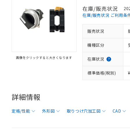
在庫/販売状況
20
在庫/販売状況 ご利用条
販売状況
機種区分
画像をクリックすると大きくなります
在庫状況
標準価格(税別)
詳細情報
定格/性能
外形図
取りつけ穴加工図
CAD