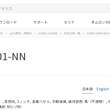
ウンロード
サポート
セミナ
オムロンの
示灯
>
φ30:照光・非照光
>
A30NS / A30NW
>
形式仕様一覧
>
A30NS-2MM-NBA-
01-NN
日本語
English
 非照光, 2ノッチ, 金属ベゼル, 手動復帰, 操作部色: 黒（不透明）, IP
: NO/-/NO