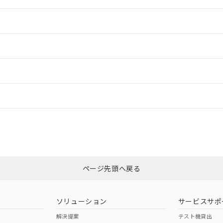
情報更新：2
情報更新：2
ードすることができます。
情報更新：
ログイン/会員登録
適合状況については、「カスタマーサポートセンタ お客様相談室」または貴社
みください。
非含有証明書
※3
ページ先頭へ戻る
ダウンロードはこちら
ソリューション
サービスサポ
解決提案
テスト機貸出