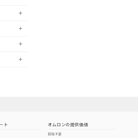
026/05/21
026/05/21
2026/7/29
担当オムロン
お問い合わせ
ート
オムロンの提供価値
目指す姿