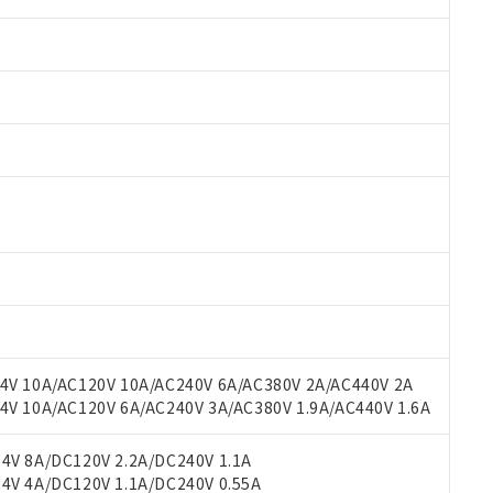
 RoHS指令（10物質）の非含有に対応した製品が提供可能な商品です
oHS指令（10物質）の非含有に対応した製品に切り替える予定のある
 RoHS指令（10物質）の非含有に非対応の商品で、対応品を出す予
 RoHS指令（10物質）の非含有の対応状況を調査中または確認中の
ンス料など無形物で、有害物質有無と関係のない商品です。
○×表
より、非含有部品としていたものが、含有品と判明した場合などやむ
みいただき、同意のうえご利用ください。
材料含有率が中国RoHSの基準値以下であることを示します。
材料含有率が中国RoHSの基準値を超えていることを示します。
V 10A/AC120V 10A/AC240V 6A/AC380V 2A/AC440V 2A
、当社制御機器事業取扱商品の当社在庫状況および標準価格(税抜)
ら貴社製品のうち、外国為替および外国貿易法に定める商品（以下｢
質）：
す。当社販売部門へお問い合わせください。
 10A/AC120V 6A/AC240V 3A/AC380V 1.9A/AC440V 1.6A
 水銀(Hg) 1000ppm以下、 カドミウム(Cd) 100ppm以下、
たは国外への提供する場合は、日本国政府の輸出許可(または役務取
000ppm以下、ポリ臭化ビフェニル類(PBB) 1000ppm以下、ポリ臭化ジフェニルエーテル類(P
事業取扱商品の中には、本サービスの対象外となる商品もあること
手続きをとります。
キシル) (DEHP)(別名：DOP) 1000ppm以下、フタル酸ブチルベンジル（BBP） 100
(GB/T26572)：
以下、フタル酸ジイソブチル (DIBP) 1000ppm以下
び標準価格照会結果は、記載している更新日時点での社内データに
V 8A/DC120V 2.2A/DC240V 1.1A
物を破棄する場合は、完全に破砕するなど、違法に輸出されないよ
(水銀) : 1000ppm、 Cd(カドミウム) : 100ppm、
業用監視および制御機器に対する適用除外項目は除く。
覧された時点での実際の在庫および標準価格とは異なる場合がある
V 4A/DC120V 1.1A/DC240V 0.55A
1000ppm、 PBBs(ポリ臭化ビフェニル類) : 1000ppm、 PBDEs(ポリ臭化ジフェニルエーテル類
物質については閾値を超える意図的な使用がないことを確認しています。