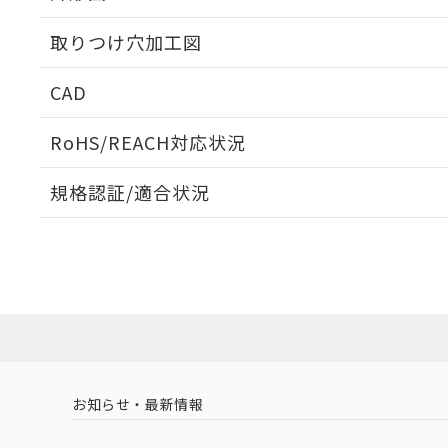
取りつけ穴加工図
CAD
ログイン/会員登録いただくと、CADデータをダウンロ
RoHS/REACH対応状況
規格認証/適合状況
EU RoHS
注意事項・凡例
A30NS-2MM-NBA-P101-NNについての規格認証/
営業員または販売店にお問い合わせください。
ダウンロードデータをご利用いただく前に、以下を必ずお読
対応状況
対応予定月
※1
※2
ソフトウェアの使用条件
対応済み
お知らせ・最新情報
中国 RoHS
注意事項・凡例