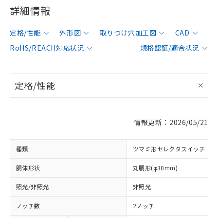
詳細情報
定格/性能
外形図
取りつけ穴加工図
CAD
RoHS/REACH対応状況
規格認証/適合状況
定格/性能
情報更新：2026/05/21
種類
ツマミ形セレクタスイッチ
胴体形状
丸胴形(φ30mm)
照光/非照光
非照光
ノッチ数
2ノッチ