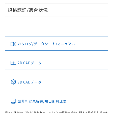
物質の対応では、対応完了までの期間は出
情報更新：2026/7/29
荷製品に未対応品が混在することから備考
規格認証/適合状況
欄に対応日を記載しておりました。
ログイン/会員登録
EU RoHS
注意事項・凡例
既に当社にて対応品への在庫切替を完了
A30NS-2MM-NBA-P100-NNについての規格認証/適合状況に
していることから、特段のことがない限
ついては、「カスタマーサポートセンタ お客様相談室」また
り、2022年1月12日より割愛しておりま
は貴社担当オムロン営業員または販売店にお問い合わせくだ
対応状況
対応予定月
※1
※2
す。
さい。
ダウンロードデータをご利用いただく前に、以下を必ずお読
みください。
カタログ/データシート/マニュアル
対応済み
ソフトウェアの使用条件
お問い合わせ
中国 RoHS
注意事項・凡例
2D CADデータ
中国 RoHS表
※1 ※2
3D CADデータ
Pb
Hg
Cd
Cr(VI)
該非判定見解書/項目別対比表
O
O
O
O
日本の外為法に基づく該非判定、およびEAR再輸出規制に関する見解が入手でき