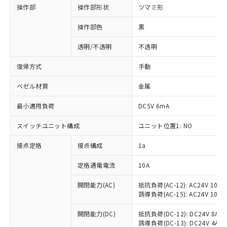
操作部
操作部形状
ツマミ形
操作部色
黒
透明/不透明
不透明
復帰方式
手動
ベゼル材質
金属
最小適用負荷
DC5V 6mA
スイッチユニット構成
ユニット位置1: NO
接点定格
接点構成
1a
※1 対応状況
定格通電電流
10A
対応済み：EU RoHS指令（10物質）の
非含有に対応した製品が提供可能な商品で
開閉能力(AC)
抵抗負荷(AC-12): AC24V 10A/A
誘導負荷(AC-15): AC24V 10A/AC
す。
対応予定：EU RoHS指令（10物質）の非含
ご利用条件
開閉能力(DC)
抵抗負荷(DC-12): DC24V 8A/DC
有に対応した製品に切り替える予定のある
誘導負荷(DC-13): DC24V 4A/DC