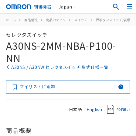
制御機器
Japan
ホーム
>
商品情報
>
商品カテゴリ
>
スイッチ
>
押ボタンスイッチ/表示灯
セレクタスイッチ
A30NS-2MM-NBA-P100-
NN
A30NS / A30NW セレクタスイッチ 形式仕様一覧
マイリストに追加
日本語
English
PDF出力
商品概要