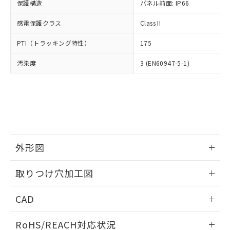
－
在庫なし(最新の在庫状況につ
オムロン制御機器販売店や当社販売拠
保護構造
パネル前面: IP66
フタル酸エステル類の４物質については閾値を超える意
武器並びにこれらの製造装置等に一切
いては、お客様のお取引先、ま
図的な使用がないことを確認しています。
点は「
販売ネットワーク
」をご確認
※2 環境保護使用期限
使用いたしません。
たはお客様担当のオムロン制御
感電保護クラス
Class II
ください。
当社は、貴社製品を第三者に販売する
機器販売店・当社販売員にご確
在庫状況および標準価格結果を当社の
※2 対応予定月
「ｅ」：有害物質（10物質）のすべてが基
場合は、上記1、2および3の内容を当
PTI（トラッキング特性）
175
認ください)
事前の承諾なく第三者に漏洩または開
準値以下であることを示します。
該第三者に通知します。また当社は、
示しないようお願いします。
部品在庫の切り替え状況などにより、予定
「10」：通常の使用状況下において有害物
汚染度
3 (EN60947-5-1)
販売先および販売に係わる関係者が違
マイパーツ機能（部品リスト作成サー
空
受注生産機種、また在庫状況の
月が前後することがあります。
質が外部に漏えいし、環境に深刻な影響を
法に輸出するおそれがある場合は、取
ビス）をご利用いただくには、I-Web
白
情報を公開していない機種
及ぼさない年数を意味します。
り引きをいたしません。
メンバーズにご登録されている必要が
「－」：未確認です。当社販売部門へお問
あります。
い合わせください。
お客様が当ウェブサイト上で当社にご
※3 非含有証明書ダウンロード
登録された部品リストについて、当社
および当社の共同利用者が、当社の製
下記の非含有証明書をダウンロードするこ
品・サービスに関するお客様との取
外形図
とができます。
合意する
キャンセル
引・商談に必要な範囲で利用すること
をご了承ください。
情報更新：2026/05/21
EU RoHS指令（10物質）の非含有証明書
取りつけ穴加工図
※当社の共同利用者とは、
"個人情報
51物質の非含有証明書（当社基準）
の共同利用に関して"
の「1.共同利
情報更新：2026/05/21
※本証明書は発行日時点で非含有を証明す
用者の範囲」に記載されている法人を
CAD
るもので、過去に遡って非含有を証明する
指します。
ものではありません。
ログイン/会員登録いただくと、CADデータをダウンロー
RoHS/REACH対応状況
また、RoHS指令のフタル酸エステル類４
ドすることができます。