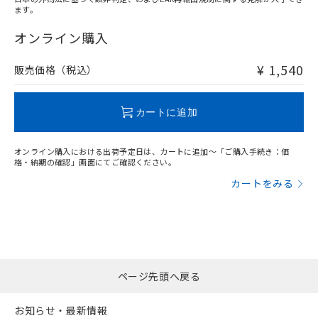
ます。
"対応済み"や非含有の記載がされた商品であっても、流通
在庫等で未対応品が混在する可能性があります。
オンライン購入
非含有品が必要な際は、弊社営業部門もしくは販売店へお
問い合わせください。
¥ 1,540
販売価格（税込）
この製品のRoHS/REACH対応状況ページへ
カートに追加
オンライン購入における出荷予定日は、カートに追加～「ご購入手続き：価
格・納期の確認」画面にてご確認ください。
カートをみる
ページ先頭へ戻る
お知らせ・最新情報