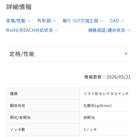
詳細情報
定格/性能
外形図
取りつけ穴加工図
CAD
RoHS/REACH対応状況
規格認証/適合状況
定格/性能
情報更新：2026/05/21
種類
ツマミ形セレクタスイッチ
胴体形状
丸胴形(φ30mm)
照光/非照光
非照光
ノッチ数
2ノッチ