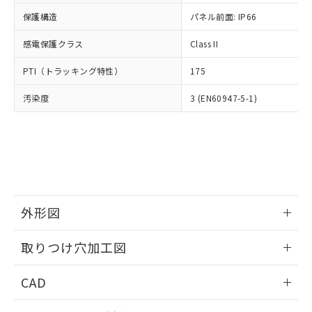
適用除外項目は除く。
ル、化学兵器、生物兵器またはその他
－
在庫なし(最新の在庫状況につ
オムロン制御機器販売店や当社販売拠
フタル酸エステル類の４物質については閾値を超える意
保護構造
パネル前面: IP66
武器並びにこれらの製造装置等に一切
いては、お客様のお取引先、ま
図的な使用がないことを確認しています。
点は「
販売ネットワーク
」をご確認
※2 環境保護使用期限
使用いたしません。
たはお客様担当のオムロン制御
ください。
感電保護クラス
Class II
当社は、貴社製品を第三者に販売する
機器販売店・当社販売員にご確
在庫状況および標準価格結果を当社の
※2 対応予定月
「ｅ」：有害物質（10物質）のすべてが基
場合は、上記1、2および3の内容を当
認ください)
事前の承諾なく第三者に漏洩または開
PTI（トラッキング特性）
175
準値以下であることを示します。
該第三者に通知します。また当社は、
示しないようお願いします。
部品在庫の切り替え状況などにより、予定
「10」：通常の使用状況下において有害物
販売先および販売に係わる関係者が違
マイパーツ機能（部品リスト作成サー
汚染度
3 (EN60947-5-1)
空
受注生産機種、また在庫状況の
月が前後することがあります。
質が外部に漏えいし、環境に深刻な影響を
法に輸出するおそれがある場合は、取
ビス）をご利用いただくには、I-Web
白
情報を公開していない機種
及ぼさない年数を意味します。
り引きをいたしません。
メンバーズにご登録されている必要が
「－」：未確認です。当社販売部門へお問
あります。
い合わせください。
お客様が当ウェブサイト上で当社にご
※3 非含有証明書ダウンロード
登録された部品リストについて、当社
および当社の共同利用者が、当社の製
下記の非含有証明書をダウンロードするこ
品・サービスに関するお客様との取
とができます。
外形図
合意する
キャンセル
引・商談に必要な範囲で利用すること
をご了承ください。
情報更新：2026/05/21
EU RoHS指令（10物質）の非含有証明書
※当社の共同利用者とは、
"個人情報
取りつけ穴加工図
51物質の非含有証明書（当社基準）
の共同利用に関して"
の「1.共同利
※本証明書は発行日時点で非含有を証明す
情報更新：2026/05/21
用者の範囲」に記載されている法人を
CAD
るもので、過去に遡って非含有を証明する
指します。
ものではありません。
ログイン/会員登録いただくと、CADデータをダウンロー
また、RoHS指令のフタル酸エステル類４