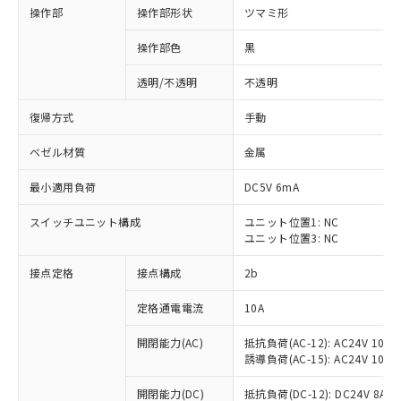
操作部
操作部形状
ツマミ形
操作部色
黒
透明/不透明
不透明
復帰方式
手動
ベゼル材質
金属
最小適用負荷
DC5V 6mA
スイッチユニット構成
ユニット位置1: NC
ユニット位置3: NC
接点定格
接点構成
2b
※1 対応状況
定格通電電流
10A
対応済み：EU RoHS指令（10物質）の
非含有に対応した製品が提供可能な商品で
開閉能力(AC)
抵抗負荷(AC-12): AC24V 10A/A
す。
誘導負荷(AC-15): AC24V 10A/AC
対応予定：EU RoHS指令（10物質）の非含
ご利用条件
有に対応した製品に切り替える予定のある
開閉能力(DC)
抵抗負荷(DC-12): DC24V 8A/DC