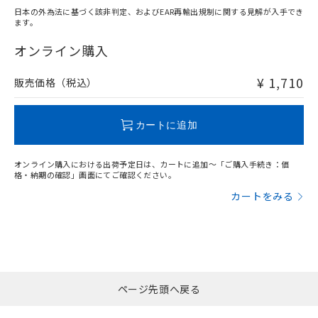
日本の外為法に基づく該非判定、およびEAR再輸出規制に関する見解が入手でき
ます。
"対応済み"や非含有の記載がされた商品であっても、流通
在庫等で未対応品が混在する可能性があります。
オンライン購入
非含有品が必要な際は、弊社営業部門もしくは販売店へお
問い合わせください。
¥ 1,710
販売価格（税込）
この製品のRoHS/REACH対応状況ページへ
カートに追加
オンライン購入における出荷予定日は、カートに追加～「ご購入手続き：価
格・納期の確認」画面にてご確認ください。
カートをみる
ページ先頭へ戻る