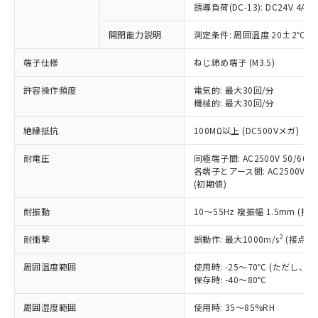
商品です。
誘導負荷(DC-13): DC24V 4A/DC
対応予定なし：EU RoHS指令（10物質）の
以下の条件をお読みいただき、同意のうえ
開閉能力説明
測定条件: 周囲温度 20±2℃、
非含有に非対応の商品で、対応品を出す予
ご利用ください。
定はありません。
端子仕様
ねじ締め端子 (M3.5)
調査・確認中：EU RoHS指令（10物質）の
本サービスは、当社制御機器事業取扱
※1 中国RoHS○×表
非含有の対応状況を調査中または確認中の
商品の当社在庫状況および標準価格
許容操作頻度
電気的: 最大30回/分
商品です。
機械的: 最大30回/分
(税抜)を提供させていただくもので
「○」：最大均質材料含有率が中国RoHSの
非該当品：ライセンス料など無形物で、有
す。
基準値以下であることを示します。
害物質有無と関係のない商品です。
絶縁抵抗
100MΩ以上 (DC500Vメガ)
当社制御機器事業取扱商品の中には、
「×」：最大均質材料含有率が中国RoHSの
仕入先様の事情により、非含有部品として
本サービスの対象外となる商品もある
基準値を超えていることを示します。
いたものが、含有品と判明した場合などや
耐電圧
同極端子間: AC2500V 50/60Hz
当社は、これら貴社製品のうち、外国
ことをご了承ください。
「－」：未確認です。当社販売部門へお問
むを得ず変更することがあります。
各端子とアース間: AC2500V 50/
為替および外国貿易法に定める商品
在庫状況および標準価格照会結果は、
い合わせください。
(初期値)
（以下｢規制貨物等」という）を輸出
記載している更新日時点での社内デー
*EU RoHS指令（10物質）：
または国外への提供する場合は、日本
記
タに基づき作成されるものであり、閲
説明
耐振動
10～55Hz 複振幅 1.5mm (接
鉛(Pb) 1000ppm以下、 水銀(Hg) 1000ppm以下、 カド
*中国RoHS10物質の基準値 (GB/T26572)：
国政府の輸出許可(または役務取引許
号
覧された時点での実際の在庫および標
ミウム(Cd) 100ppm以下、
Pb(鉛) :1000ppm、 Hg(水銀) : 1000ppm、 Cd(カドミウ
可)を取得するなどの必要な手続きを
六価クロム(Cr(Ⅵ)) 1000ppm以下、ポリ臭化ビフェニル
ム) : 100ppm、
準価格とは異なる場合があることをご
2
耐衝撃
誤動作: 最大1000m/s
(接点開
類(PBB) 1000ppm以下、ポリ臭化ジフェニルエーテル類
Cr(Ⅵ)(六価クロム) : 1000ppm、 PBBs(ポリ臭化ビフェ
とります。
了承ください。
(PBDE) 1000ppm以下、フタル酸ビス(2-エチルヘキシ
○
一定数以上の在庫あり
ニル類) : 1000ppm、 PBDEs(ポリ臭化ジフェニルエーテ
当社は規制貨物を破棄する場合は、完
ル) (DEHP)(別名：DOP) 1000ppm以下、フタル酸ブチ
周囲温度範囲
使用時: -25～70℃ (ただし
正式な納期状況および標準価格はお客
ル類) : 1000ppm、
ルベンジル（BBP） 1000ppm以下、フタル酸ジブチル
全に破砕するなど、違法に輸出されな
DBP(フタル酸ジブチル) : 1000ppm、 DIBP(フタル酸ジ
保存時: -40～80℃
様のお取引先、またはお客様担当のオ
（DBP） 1000ppm以下、フタル酸ジイソブチル
イソブチル) : 1000ppm、 BBP(フタル酸ブチルベンジ
△
一定数には満たないが在庫あり
いよう必要な手段を講じます。
ムロン制御機器販売店・当社販売員に
(DIBP) 1000ppm以下
ル) : 1000ppm、
周囲湿度範囲
使用時: 35～85%RH
当社は貴社製品を、核兵器、ミサイ
但し、RoHS指令で産業用監視および制御機器に対する
DEHP(フタル酸ビス(2-エチルヘキシル)) : 1000ppm
ご相談ください。