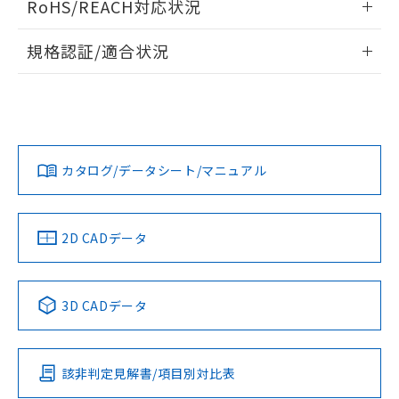
RoHS/REACH対応状況
ドすることができます。
物質の対応では、対応完了までの期間は出
荷製品に未対応品が混在することから備考
情報更新：2026/7/29
規格認証/適合状況
欄に対応日を記載しておりました。
既に当社にて対応品への在庫切替を完了
ログイン/会員登録
EU RoHS
注意事項・凡例
A30NS-2MM-NBA-G202-NNについての規格認証/適合状況に
していることから、特段のことがない限
ついては、「カスタマーサポートセンタ お客様相談室」また
り、2022年1月12日より割愛しておりま
は貴社担当オムロン営業員または販売店にお問い合わせくだ
す。
対応状況
対応予定月
※1
※2
さい。
ダウンロードデータをご利用いただく前に、以下を必ずお読
みください。
カタログ/データシート/マニュアル
対応済み
ソフトウェアの使用条件
お問い合わせ
中国 RoHS
注意事項・凡例
2D CADデータ
中国 RoHS表
※1 ※2
3D CADデータ
Pb
Hg
Cd
Cr(VI)
該非判定見解書/項目別対比表
O
O
O
O