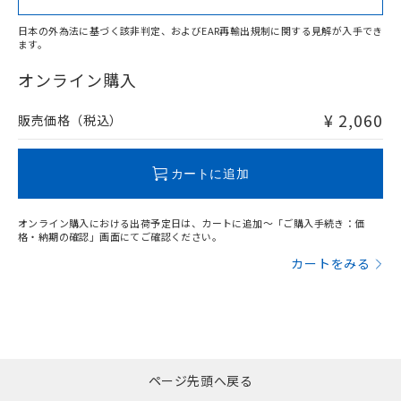
日本の外為法に基づく該非判定、およびEAR再輸出規制に関する見解が入手でき
ます。
"対応済み"や非含有の記載がされた商品であっても、流通
在庫等で未対応品が混在する可能性があります。
オンライン購入
非含有品が必要な際は、弊社営業部門もしくは販売店へお
問い合わせください。
¥ 2,060
販売価格（税込）
この製品のRoHS/REACH対応状況ページへ
カートに追加
オンライン購入における出荷予定日は、カートに追加～「ご購入手続き：価
格・納期の確認」画面にてご確認ください。
カートをみる
ページ先頭へ戻る