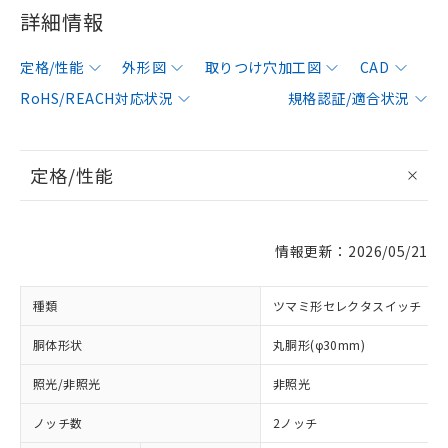
詳細情報
定格/性能
外形図
取りつけ穴加工図
CAD
RoHS/REACH対応状況
規格認証/適合状況
定格/性能
情報更新：2026/05/21
種類
ツマミ形セレクタスイッチ
胴体形状
丸胴形(φ30mm)
照光/非照光
非照光
ノッチ数
2ノッチ