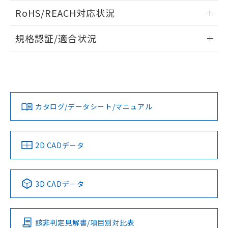
また、RoHS指令のフタル酸エステル類４
ログイン/会員登録いただくと、CADデータをダウンロー
RoHS/REACH対応状況
物質の対応では、対応完了までの期間は出
ドすることができます。
荷製品に未対応品が混在することから備考
情報更新：2026/7/29
欄に対応日を記載しておりました。
規格認証/適合状況
既に当社にて対応品への在庫切替を完了
ログイン/会員登録
EU RoHS
注意事項・凡例
A30NS-2MM-NBA-G122-NNについての規格認証/適合状況に
していることから、特段のことがない限
ついては、「カスタマーサポートセンタ お客様相談室」また
り、2022年1月12日より割愛しておりま
は貴社担当オムロン営業員または販売店にお問い合わせくだ
す。
対応状況
対応予定月
※1
※2
さい。
ダウンロードデータをご利用いただく前に、以下を必ずお読
みください。
カタログ/データシート/マニュアル
対応済み
ソフトウェアの使用条件
お問い合わせ
中国 RoHS
注意事項・凡例
2D CADデータ
中国 RoHS表
※1 ※2
3D CADデータ
Pb
Hg
Cd
Cr(VI)
該非判定見解書/項目別対比表
O
O
O
O