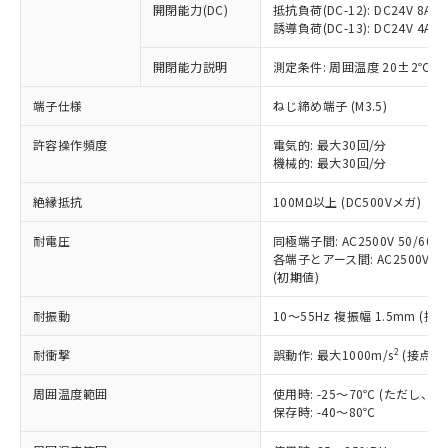
開閉能力(DC)
抵抗負荷(DC-12): DC24V 8A/DC
商品です。
誘導負荷(DC-13): DC24V 4A/DC
対応予定なし：EU RoHS指令（10物質）の
以下の条件をお読みいただき、同意のうえ
非含有に非対応の商品で、対応品を出す予
開閉能力説明
測定条件: 周囲温度 20±2℃、
ご利用ください。
定はありません。
調査・確認中：EU RoHS指令（10物質）の
端子仕様
ねじ締め端子 (M3.5)
本サービスは、当社制御機器事業取扱
※1 中国RoHS○×表
非含有の対応状況を調査中または確認中の
商品の当社在庫状況および標準価格
許容操作頻度
商品です。
電気的: 最大30回/分
(税抜)を提供させていただくもので
「○」：最大均質材料含有率が中国RoHSの
機械的: 最大30回/分
非該当品：ライセンス料など無形物で、有
す。
基準値以下であることを示します。
害物質有無と関係のない商品です。
当社制御機器事業取扱商品の中には、
絶縁抵抗
100MΩ以上 (DC500Vメガ)
「×」：最大均質材料含有率が中国RoHSの
仕入先様の事情により、非含有部品として
本サービスの対象外となる商品もある
基準値を超えていることを示します。
いたものが、含有品と判明した場合などや
当社は、これら貴社製品のうち、外国
ことをご了承ください。
耐電圧
同極端子間: AC2500V 50/60Hz
「－」：未確認です。当社販売部門へお問
むを得ず変更することがあります。
為替および外国貿易法に定める商品
各端子とアース間: AC2500V 50/
在庫状況および標準価格照会結果は、
い合わせください。
（以下｢規制貨物等」という）を輸出
(初期値)
記載している更新日時点での社内デー
*EU RoHS指令（10物質）：
または国外への提供する場合は、日本
記
タに基づき作成されるものであり、閲
説明
鉛(Pb) 1000ppm以下、 水銀(Hg) 1000ppm以下、 カド
*中国RoHS10物質の基準値 (GB/T26572)：
耐振動
10～55Hz 複振幅 1.5mm (接
国政府の輸出許可(または役務取引許
号
覧された時点での実際の在庫および標
ミウム(Cd) 100ppm以下、
Pb(鉛) :1000ppm、 Hg(水銀) : 1000ppm、 Cd(カドミウ
可)を取得するなどの必要な手続きを
六価クロム(Cr(Ⅵ)) 1000ppm以下、ポリ臭化ビフェニル
ム) : 100ppm、
準価格とは異なる場合があることをご
類(PBB) 1000ppm以下、ポリ臭化ジフェニルエーテル類
2
耐衝撃
誤動作: 最大1000m/s
(接点開
Cr(Ⅵ)(六価クロム) : 1000ppm、 PBBs(ポリ臭化ビフェ
とります。
了承ください。
(PBDE) 1000ppm以下、フタル酸ビス(2-エチルヘキシ
○
一定数以上の在庫あり
ニル類) : 1000ppm、 PBDEs(ポリ臭化ジフェニルエーテ
当社は規制貨物を破棄する場合は、完
ル) (DEHP)(別名：DOP) 1000ppm以下、フタル酸ブチ
正式な納期状況および標準価格はお客
ル類) : 1000ppm、
周囲温度範囲
使用時: -25～70℃ (ただし
ルベンジル（BBP） 1000ppm以下、フタル酸ジブチル
全に破砕するなど、違法に輸出されな
DBP(フタル酸ジブチル) : 1000ppm、 DIBP(フタル酸ジ
様のお取引先、またはお客様担当のオ
保存時: -40～80℃
（DBP） 1000ppm以下、フタル酸ジイソブチル
イソブチル) : 1000ppm、 BBP(フタル酸ブチルベンジ
△
一定数には満たないが在庫あり
いよう必要な手段を講じます。
ムロン制御機器販売店・当社販売員に
(DIBP) 1000ppm以下
ル) : 1000ppm、
当社は貴社製品を、核兵器、ミサイ
但し、RoHS指令で産業用監視および制御機器に対する
DEHP(フタル酸ビス(2-エチルヘキシル)) : 1000ppm