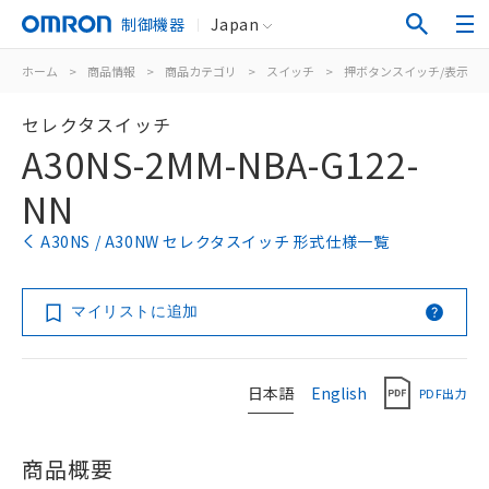
制御機器
Japan
ホーム
>
商品情報
>
商品カテゴリ
>
スイッチ
>
押ボタンスイッチ/表示灯
セレクタスイッチ
A30NS-2MM-NBA-G122-
NN
A30NS / A30NW セレクタスイッチ 形式仕様一覧
マイリストに追加
日本語
English
PDF出力
商品概要