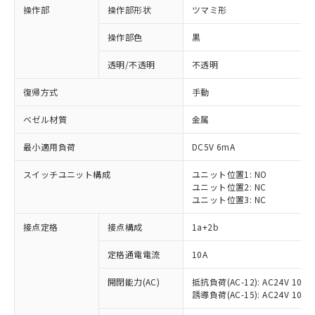
操作部
操作部形状
ツマミ形
操作部色
黒
透明/不透明
不透明
復帰方式
手動
ベゼル材質
金属
最小適用負荷
DC5V 6mA
スイッチユニット構成
ユニット位置1: NO
ユニット位置2: NC
ユニット位置3: NC
※1 対応状況
接点定格
接点構成
1a+2b
対応済み：EU RoHS指令（10物質）の
定格通電電流
10A
非含有に対応した製品が提供可能な商品で
開閉能力(AC)
抵抗負荷(AC-12): AC24V 10A/A
す。
誘導負荷(AC-15): AC24V 10A/AC
対応予定：EU RoHS指令（10物質）の非含
ご利用条件
有に対応した製品に切り替える予定のある