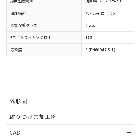
ご相談ください。
周囲湿度範囲
使用時: 35～85%RH
適用除外項目は除く。
ル、化学兵器、生物兵器またはその他
－
在庫なし(最新の在庫状況につ
オムロン制御機器販売店や当社販売拠
フタル酸エステル類の４物質については閾値を超える意
武器並びにこれらの製造装置等に一切
いては、お客様のお取引先、ま
図的な使用がないことを確認しています。
保護構造
パネル前面: IP66
点は「
販売ネットワーク
」をご確認
※2 環境保護使用期限
使用いたしません。
たはお客様担当のオムロン制御
ください。
当社は、貴社製品を第三者に販売する
感電保護クラス
Class II
機器販売店・当社販売員にご確
在庫状況および標準価格結果を当社の
※2 対応予定月
「ｅ」：有害物質（10物質）のすべてが基
場合は、上記1、2および3の内容を当
認ください)
事前の承諾なく第三者に漏洩または開
準値以下であることを示します。
PTI（トラッキング特性）
175
該第三者に通知します。また当社は、
示しないようお願いします。
部品在庫の切り替え状況などにより、予定
「10」：通常の使用状況下において有害物
販売先および販売に係わる関係者が違
マイパーツ機能（部品リスト作成サー
空
受注生産機種、また在庫状況の
汚染度
3 (EN60947-5-1)
月が前後することがあります。
質が外部に漏えいし、環境に深刻な影響を
法に輸出するおそれがある場合は、取
ビス）をご利用いただくには、I-Web
白
情報を公開していない機種
及ぼさない年数を意味します。
り引きをいたしません。
メンバーズにご登録されている必要が
「－」：未確認です。当社販売部門へお問
あります。
い合わせください。
お客様が当ウェブサイト上で当社にご
※3 非含有証明書ダウンロード
登録された部品リストについて、当社
および当社の共同利用者が、当社の製
下記の非含有証明書をダウンロードするこ
品・サービスに関するお客様との取
とができます。
合意する
キャンセル
引・商談に必要な範囲で利用すること
外形図
をご了承ください。
EU RoHS指令（10物質）の非含有証明書
※当社の共同利用者とは、
情報更新：2026/05/21
"個人情報
取りつけ穴加工図
51物質の非含有証明書（当社基準）
の共同利用に関して"
の「1.共同利
※本証明書は発行日時点で非含有を証明す
用者の範囲」に記載されている法人を
情報更新：2026/05/21
るもので、過去に遡って非含有を証明する
CAD
指します。
ものではありません。