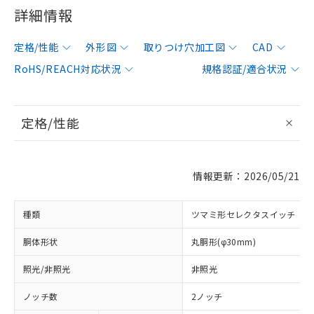
詳細情報
定格/性能
外形図
取りつけ穴加工図
CAD
RoHS/REACH対応状況
規格認証/適合状況
定格/性能
情報更新：2026/05/21
種類
ツマミ形セレクタスイッチ
胴体形状
丸胴形(φ30mm)
照光/非照光
非照光
ノッチ数
2ノッチ