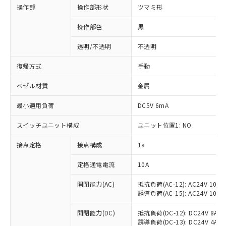
操作部
操作部形状
ツマミ形
操作部色
黒
透明/不透明
不透明
復帰方式
手動
ベゼル材質
金属
最小適用負荷
DC5V 6mA
スイッチユニット構成
ユニット位置1: NO
接点定格
接点構成
1a
※1 対応状況
定格通電電流
10A
対応済み：EU RoHS指令（10物質）の
非含有に対応した製品が提供可能な商品で
開閉能力(AC)
抵抗負荷(AC-12): AC24V 10A/A
誘導負荷(AC-15): AC24V 10A/AC
す。
対応予定：EU RoHS指令（10物質）の非含
ご利用条件
開閉能力(DC)
抵抗負荷(DC-12): DC24V 8A/DC
有に対応した製品に切り替える予定のある
誘導負荷(DC-13): DC24V 4A/DC