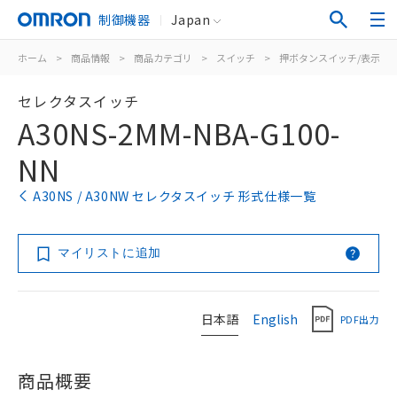
制御機器
Japan
ホーム
>
商品情報
>
商品カテゴリ
>
スイッチ
>
押ボタンスイッチ/表示灯
セレクタスイッチ
A30NS-2MM-NBA-G100-
NN
A30NS / A30NW セレクタスイッチ 形式仕様一覧
マイリストに追加
日本語
English
PDF出力
商品概要