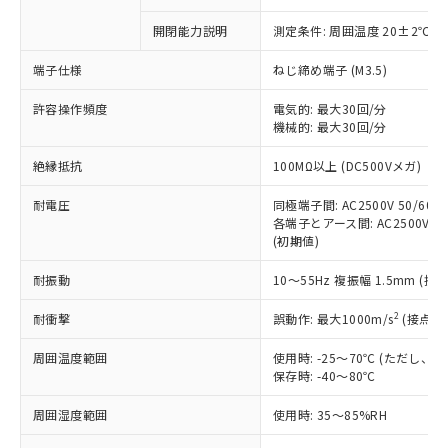
商品です。
対応予定なし：EU RoHS指令（10物質）の
開閉能力説明
測定条件: 周囲温度 20±2℃、
以下の条件をお読みいただき、同意のうえ
非含有に非対応の商品で、対応品を出す予
ご利用ください。
定はありません。
端子仕様
ねじ締め端子 (M3.5)
調査・確認中：EU RoHS指令（10物質）の
本サービスは、当社制御機器事業取扱
※1 中国RoHS○×表
非含有の対応状況を調査中または確認中の
許容操作頻度
電気的: 最大30回/分
商品の当社在庫状況および標準価格
商品です。
機械的: 最大30回/分
(税抜)を提供させていただくもので
「○」：最大均質材料含有率が中国RoHSの
非該当品：ライセンス料など無形物で、有
す。
絶縁抵抗
基準値以下であることを示します。
100MΩ以上 (DC500Vメガ)
害物質有無と関係のない商品です。
当社制御機器事業取扱商品の中には、
「×」：最大均質材料含有率が中国RoHSの
仕入先様の事情により、非含有部品として
本サービスの対象外となる商品もある
耐電圧
同極端子間: AC2500V 50/60Hz
基準値を超えていることを示します。
いたものが、含有品と判明した場合などや
当社は、これら貴社製品のうち、外国
ことをご了承ください。
各端子とアース間: AC2500V 50/
「－」：未確認です。当社販売部門へお問
むを得ず変更することがあります。
為替および外国貿易法に定める商品
(初期値)
在庫状況および標準価格照会結果は、
い合わせください。
（以下｢規制貨物等」という）を輸出
記載している更新日時点での社内デー
*EU RoHS指令（10物質）：
または国外への提供する場合は、日本
耐振動
10～55Hz 複振幅 1.5mm (接
記
タに基づき作成されるものであり、閲
説明
鉛(Pb) 1000ppm以下、 水銀(Hg) 1000ppm以下、 カド
*中国RoHS10物質の基準値 (GB/T26572)：
国政府の輸出許可(または役務取引許
号
覧された時点での実際の在庫および標
ミウム(Cd) 100ppm以下、
Pb(鉛) :1000ppm、 Hg(水銀) : 1000ppm、 Cd(カドミウ
2
耐衝撃
誤動作: 最大1000m/s
(接点開
可)を取得するなどの必要な手続きを
六価クロム(Cr(Ⅵ)) 1000ppm以下、ポリ臭化ビフェニル
ム) : 100ppm、
準価格とは異なる場合があることをご
類(PBB) 1000ppm以下、ポリ臭化ジフェニルエーテル類
Cr(Ⅵ)(六価クロム) : 1000ppm、 PBBs(ポリ臭化ビフェ
とります。
了承ください。
(PBDE) 1000ppm以下、フタル酸ビス(2-エチルヘキシ
○
一定数以上の在庫あり
ニル類) : 1000ppm、 PBDEs(ポリ臭化ジフェニルエーテ
周囲温度範囲
使用時: -25～70℃ (ただし
当社は規制貨物を破棄する場合は、完
ル) (DEHP)(別名：DOP) 1000ppm以下、フタル酸ブチ
正式な納期状況および標準価格はお客
ル類) : 1000ppm、
保存時: -40～80℃
ルベンジル（BBP） 1000ppm以下、フタル酸ジブチル
全に破砕するなど、違法に輸出されな
DBP(フタル酸ジブチル) : 1000ppm、 DIBP(フタル酸ジ
様のお取引先、またはお客様担当のオ
（DBP） 1000ppm以下、フタル酸ジイソブチル
イソブチル) : 1000ppm、 BBP(フタル酸ブチルベンジ
△
一定数には満たないが在庫あり
いよう必要な手段を講じます。
ムロン制御機器販売店・当社販売員に
(DIBP) 1000ppm以下
ル) : 1000ppm、
周囲湿度範囲
使用時: 35～85%RH
当社は貴社製品を、核兵器、ミサイ
但し、RoHS指令で産業用監視および制御機器に対する
DEHP(フタル酸ビス(2-エチルヘキシル)) : 1000ppm
ご相談ください。
適用除外項目は除く。
ル、化学兵器、生物兵器またはその他