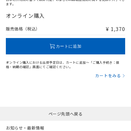
ます。
"対応済み"や非含有の記載がされた商品であっても、流通
在庫等で未対応品が混在する可能性があります。
オンライン購入
非含有品が必要な際は、弊社営業部門もしくは販売店へお
問い合わせください。
¥ 1,370
販売価格（税込）
この製品のRoHS/REACH対応状況ページへ
カートに追加
オンライン購入における出荷予定日は、カートに追加～「ご購入手続き：価
格・納期の確認」画面にてご確認ください。
カートをみる
ページ先頭へ戻る
お知らせ・最新情報