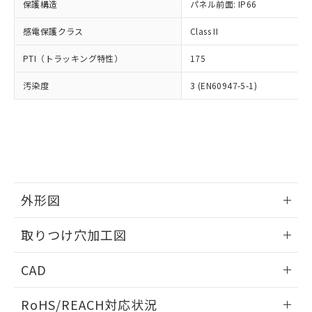
－
在庫なし(最新の在庫状況につ
オムロン制御機器販売店や当社販売拠
保護構造
パネル前面: IP66
フタル酸エステル類の４物質については閾値を超える意
武器並びにこれらの製造装置等に一切
いては、お客様のお取引先、ま
図的な使用がないことを確認しています。
点は「
販売ネットワーク
」をご確認
※2 環境保護使用期限
使用いたしません。
たはお客様担当のオムロン制御
感電保護クラス
Class II
ください。
当社は、貴社製品を第三者に販売する
機器販売店・当社販売員にご確
在庫状況および標準価格結果を当社の
※2 対応予定月
「ｅ」：有害物質（10物質）のすべてが基
場合は、上記1、2および3の内容を当
PTI（トラッキング特性）
175
認ください)
事前の承諾なく第三者に漏洩または開
準値以下であることを示します。
該第三者に通知します。また当社は、
示しないようお願いします。
部品在庫の切り替え状況などにより、予定
「10」：通常の使用状況下において有害物
汚染度
3 (EN60947-5-1)
販売先および販売に係わる関係者が違
マイパーツ機能（部品リスト作成サー
空
受注生産機種、また在庫状況の
月が前後することがあります。
質が外部に漏えいし、環境に深刻な影響を
法に輸出するおそれがある場合は、取
ビス）をご利用いただくには、I-Web
白
情報を公開していない機種
及ぼさない年数を意味します。
り引きをいたしません。
メンバーズにご登録されている必要が
「－」：未確認です。当社販売部門へお問
あります。
い合わせください。
お客様が当ウェブサイト上で当社にご
※3 非含有証明書ダウンロード
登録された部品リストについて、当社
および当社の共同利用者が、当社の製
下記の非含有証明書をダウンロードするこ
品・サービスに関するお客様との取
外形図
とができます。
合意する
キャンセル
引・商談に必要な範囲で利用すること
をご了承ください。
情報更新：2026/05/21
EU RoHS指令（10物質）の非含有証明書
取りつけ穴加工図
※当社の共同利用者とは、
"個人情報
51物質の非含有証明書（当社基準）
の共同利用に関して"
の「1.共同利
情報更新：2026/05/21
※本証明書は発行日時点で非含有を証明す
用者の範囲」に記載されている法人を
CAD
るもので、過去に遡って非含有を証明する
指します。
ものではありません。
ログイン/会員登録いただくと、CADデータをダウンロー
RoHS/REACH対応状況
また、RoHS指令のフタル酸エステル類４
ドすることができます。