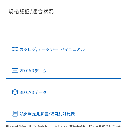
物質の対応では、対応完了までの期間は出
情報更新：2026/7/29
荷製品に未対応品が混在することから備考
規格認証/適合状況
欄に対応日を記載しておりました。
ログイン/会員登録
EU RoHS
注意事項・凡例
既に当社にて対応品への在庫切替を完了
A30NS-2MM-NBA-G100-NNについての規格認証/適合状況に
していることから、特段のことがない限
ついては、「カスタマーサポートセンタ お客様相談室」また
り、2022年1月12日より割愛しておりま
は貴社担当オムロン営業員または販売店にお問い合わせくだ
対応状況
対応予定月
※1
※2
す。
さい。
ダウンロードデータをご利用いただく前に、以下を必ずお読
みください。
カタログ/データシート/マニュアル
対応済み
ソフトウェアの使用条件
お問い合わせ
中国 RoHS
注意事項・凡例
2D CADデータ
中国 RoHS表
※1 ※2
3D CADデータ
Pb
Hg
Cd
Cr(VI)
該非判定見解書/項目別対比表
O
O
O
O
日本の外為法に基づく該非判定、およびEAR再輸出規制に関する見解が入手でき