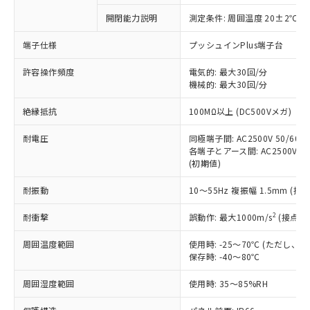
対応予定なし：EU RoHS指令（10物質）の
開閉能力説明
測定条件: 周囲温度 20±2℃、
以下の条件をお読みいただき、同意のうえ
非含有に非対応の商品で、対応品を出す予
ご利用ください。
定はありません。
端子仕様
プッシュインPlus端子台
調査・確認中：EU RoHS指令（10物質）の
本サービスは、当社制御機器事業取扱
※1 中国RoHS○×表
非含有の対応状況を調査中または確認中の
許容操作頻度
電気的: 最大30回/分
商品の当社在庫状況および標準価格
機械的: 最大30回/分
商品です。
(税抜)を提供させていただくもので
「○」：最大均質材料含有率が中国RoHSの
非該当品：ライセンス料など無形物で、有
す。
絶縁抵抗
100MΩ以上 (DC500Vメガ)
基準値以下であることを示します。
害物質有無と関係のない商品です。
当社制御機器事業取扱商品の中には、
「×」：最大均質材料含有率が中国RoHSの
仕入先様の事情により、非含有部品として
本サービスの対象外となる商品もある
耐電圧
同極端子間: AC2500V 50/60Hz
基準値を超えていることを示します。
いたものが、含有品と判明した場合などや
当社は、これら貴社製品のうち、外国
各端子とアース間: AC2500V 50/
ことをご了承ください。
「－」：未確認です。当社販売部門へお問
むを得ず変更することがあります。
為替および外国貿易法に定める商品
(初期値)
在庫状況および標準価格照会結果は、
い合わせください。
（以下｢規制貨物等」という）を輸出
記載している更新日時点での社内デー
*EU RoHS指令（10物質）：
耐振動
10～55Hz 複振幅 1.5mm (接
または国外への提供する場合は、日本
記
タに基づき作成されるものであり、閲
説明
鉛(Pb) 1000ppm以下、 水銀(Hg) 1000ppm以下、 カド
*中国RoHS10物質の基準値 (GB/T26572)：
国政府の輸出許可(または役務取引許
号
覧された時点での実際の在庫および標
ミウム(Cd) 100ppm以下、
Pb(鉛) :1000ppm、 Hg(水銀) : 1000ppm、 Cd(カドミウ
2
耐衝撃
誤動作: 最大1000m/s
(接点開
可)を取得するなどの必要な手続きを
六価クロム(Cr(Ⅵ)) 1000ppm以下、ポリ臭化ビフェニル
ム) : 100ppm、
準価格とは異なる場合があることをご
類(PBB) 1000ppm以下、ポリ臭化ジフェニルエーテル類
Cr(Ⅵ)(六価クロム) : 1000ppm、 PBBs(ポリ臭化ビフェ
とります。
了承ください。
(PBDE) 1000ppm以下、フタル酸ビス(2-エチルヘキシ
○
一定数以上の在庫あり
ニル類) : 1000ppm、 PBDEs(ポリ臭化ジフェニルエーテ
周囲温度範囲
使用時: -25～70℃ (ただし
当社は規制貨物を破棄する場合は、完
ル) (DEHP)(別名：DOP) 1000ppm以下、フタル酸ブチ
正式な納期状況および標準価格はお客
ル類) : 1000ppm、
保存時: -40～80℃
ルベンジル（BBP） 1000ppm以下、フタル酸ジブチル
全に破砕するなど、違法に輸出されな
DBP(フタル酸ジブチル) : 1000ppm、 DIBP(フタル酸ジ
様のお取引先、またはお客様担当のオ
（DBP） 1000ppm以下、フタル酸ジイソブチル
イソブチル) : 1000ppm、 BBP(フタル酸ブチルベンジ
△
一定数には満たないが在庫あり
いよう必要な手段を講じます。
ムロン制御機器販売店・当社販売員に
(DIBP) 1000ppm以下
周囲湿度範囲
使用時: 35～85%RH
ル) : 1000ppm、
当社は貴社製品を、核兵器、ミサイ
但し、RoHS指令で産業用監視および制御機器に対する
DEHP(フタル酸ビス(2-エチルヘキシル)) : 1000ppm
ご相談ください。
適用除外項目は除く。
ル、化学兵器、生物兵器またはその他
－
在庫なし(最新の在庫状況につ