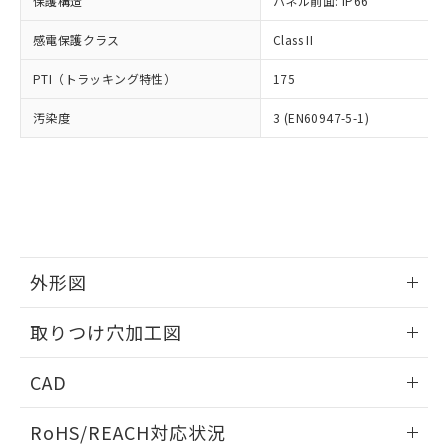
保護構造
パネル前面: IP66
オムロン制御機器販売店や当社販売拠
フタル酸エステル類の４物質については閾値を超える意
武器並びにこれらの製造装置等に一切
いては、お客様のお取引先、ま
図的な使用がないことを確認しています。
点は「
販売ネットワーク
」をご確認
※2 環境保護使用期限
使用いたしません。
感電保護クラス
Class II
たはお客様担当のオムロン制御
ください。
当社は、貴社製品を第三者に販売する
機器販売店・当社販売員にご確
在庫状況および標準価格結果を当社の
※2 対応予定月
「ｅ」：有害物質（10物質）のすべてが基
PTI（トラッキング特性）
175
場合は、上記1、2および3の内容を当
認ください)
事前の承諾なく第三者に漏洩または開
準値以下であることを示します。
該第三者に通知します。また当社は、
示しないようお願いします。
汚染度
3 (EN60947-5-1)
部品在庫の切り替え状況などにより、予定
「10」：通常の使用状況下において有害物
販売先および販売に係わる関係者が違
マイパーツ機能（部品リスト作成サー
空
受注生産機種、また在庫状況の
月が前後することがあります。
質が外部に漏えいし、環境に深刻な影響を
法に輸出するおそれがある場合は、取
ビス）をご利用いただくには、I-Web
白
情報を公開していない機種
及ぼさない年数を意味します。
り引きをいたしません。
メンバーズにご登録されている必要が
「－」：未確認です。当社販売部門へお問
あります。
い合わせください。
お客様が当ウェブサイト上で当社にご
※3 非含有証明書ダウンロード
登録された部品リストについて、当社
および当社の共同利用者が、当社の製
下記の非含有証明書をダウンロードするこ
品・サービスに関するお客様との取
外形図
とができます。
合意する
キャンセル
引・商談に必要な範囲で利用すること
をご了承ください。
情報更新：2026/05/21
取りつけ穴加工図
EU RoHS指令（10物質）の非含有証明書
※当社の共同利用者とは、
"個人情報
51物質の非含有証明書（当社基準）
の共同利用に関して"
の「1.共同利
情報更新：2026/05/21
※本証明書は発行日時点で非含有を証明す
CAD
用者の範囲」に記載されている法人を
るもので、過去に遡って非含有を証明する
指します。
ものではありません。
ログイン/会員登録いただくと、CADデータをダウンロー
RoHS/REACH対応状況
また、RoHS指令のフタル酸エステル類４
ドすることができます。