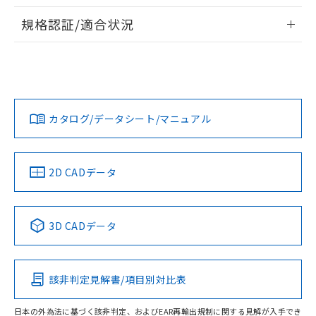
物質の対応では、対応完了までの期間は出
情報更新：2026/7/29
荷製品に未対応品が混在することから備考
規格認証/適合状況
欄に対応日を記載しておりました。
ログイン/会員登録
EU RoHS
注意事項・凡例
A30NS-2ML-NRA-P111-NNについての規格認証/適合状況に
既に当社にて対応品への在庫切替を完了
ついては、「カスタマーサポートセンタ お客様相談室」また
していることから、特段のことがない限
は貴社担当オムロン営業員または販売店にお問い合わせくだ
り、2022年1月12日より割愛しておりま
対応状況
対応予定月
※1
※2
さい。
す。
ダウンロードデータをご利用いただく前に、以下を必ずお読
みください。
カタログ/データシート/マニュアル
対応済み
ソフトウェアの使用条件
お問い合わせ
中国 RoHS
注意事項・凡例
2D CADデータ
中国 RoHS表
※1 ※2
3D CADデータ
Pb
Hg
Cd
Cr(VI)
該非判定見解書/項目別対比表
O
O
O
O
日本の外為法に基づく該非判定、およびEAR再輸出規制に関する見解が入手でき