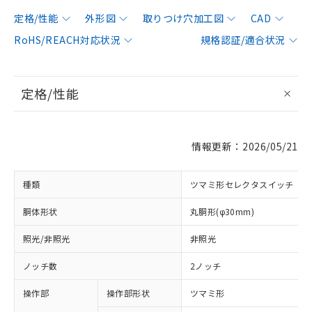
定格/性能
外形図
取りつけ穴加工図
CAD
RoHS/REACH対応状況
規格認証/適合状況
定格/性能
情報更新：2026/05/21
種類
ツマミ形セレクタスイッチ
胴体形状
丸胴形(φ30mm)
照光/非照光
非照光
ノッチ数
2ノッチ
操作部
操作部形状
ツマミ形