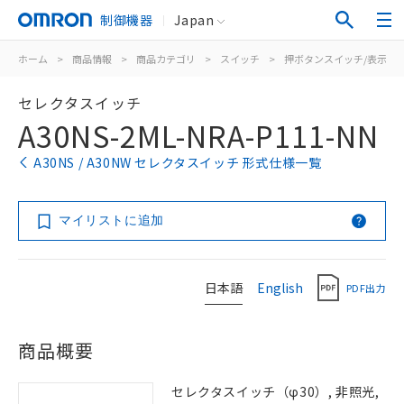
制御機器
Japan
ホーム
>
商品情報
>
商品カテゴリ
>
スイッチ
>
押ボタンスイッチ/表示灯
セレクタスイッチ
A30NS-2ML-NRA-P111-NN
A30NS / A30NW セレクタスイッチ 形式仕様一覧
マイリストに追加
日本語
English
PDF出力
商品概要
セレクタスイッチ（φ30）, 非照光,