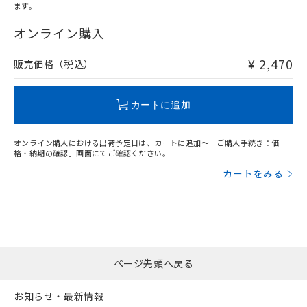
ます。
"対応済み"や非含有の記載がされた商品であっても、流通
在庫等で未対応品が混在する可能性があります。
オンライン購入
非含有品が必要な際は、弊社営業部門もしくは販売店へお
問い合わせください。
¥ 2,470
販売価格（税込）
この製品のRoHS/REACH対応状況ページへ
カートに追加
オンライン購入における出荷予定日は、カートに追加～「ご購入手続き：価
格・納期の確認」画面にてご確認ください。
カートをみる
ページ先頭へ戻る
お知らせ・最新情報