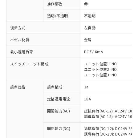
操作部色
赤
透明/不透明
不透明
復帰方式
左自動
ベゼル材質
金属
最小適用負荷
DC5V 6mA
スイッチユニット構成
ユニット位置1: NO
ユニット位置2: NO
ユニット位置3: NO
接点定格
接点構成
3a
※1 対応状況
定格通電電流
10A
対応済み：EU RoHS指令（10物質）の
開閉能力(AC)
抵抗負荷(AC-12): AC24V 10A/A
非含有に対応した製品が提供可能な商品で
誘導負荷(AC-15): AC24V 10A/AC
す。
対応予定：EU RoHS指令（10物質）の非含
開閉能力(DC)
抵抗負荷(DC-12): DC24V 8A/DC
ご利用条件
有に対応した製品に切り替える予定のある
誘導負荷(DC-13): DC24V 4A/DC
商品です。