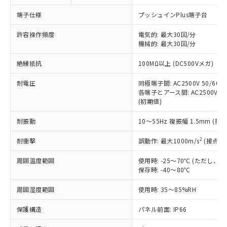
対応予定なし：EU RoHS指令（10物質）の
以下の条件をお読みいただき、同意のうえ
非含有に非対応の商品で、対応品を出す予
端子仕様
プッシュインPlus端子台
ご利用ください。
定はありません。
調査・確認中：EU RoHS指令（10物質）の
許容操作頻度
電気的: 最大30回/分
本サービスは、当社制御機器事業取扱
※1 中国RoHS○×表
非含有の対応状況を調査中または確認中の
機械的: 最大30回/分
商品の当社在庫状況および標準価格
商品です。
(税抜)を提供させていただくもので
「○」：最大均質材料含有率が中国RoHSの
絶縁抵抗
100MΩ以上 (DC500Vメガ)
非該当品：ライセンス料など無形物で、有
す。
基準値以下であることを示します。
害物質有無と関係のない商品です。
当社制御機器事業取扱商品の中には、
耐電圧
同極端子間: AC2500V 50/60Hz
「×」：最大均質材料含有率が中国RoHSの
仕入先様の事情により、非含有部品として
本サービスの対象外となる商品もある
各端子とアース間: AC2500V 50/
基準値を超えていることを示します。
いたものが、含有品と判明した場合などや
当社は、これら貴社製品のうち、外国
(初期値)
ことをご了承ください。
「－」：未確認です。当社販売部門へお問
むを得ず変更することがあります。
為替および外国貿易法に定める商品
在庫状況および標準価格照会結果は、
い合わせください。
（以下｢規制貨物等」という）を輸出
耐振動
10～55Hz 複振幅 1.5mm (接
記載している更新日時点での社内デー
*EU RoHS指令（10物質）：
または国外への提供する場合は、日本
記
タに基づき作成されるものであり、閲
説明
鉛(Pb) 1000ppm以下、 水銀(Hg) 1000ppm以下、 カド
*中国RoHS10物質の基準値 (GB/T26572)：
2
耐衝撃
誤動作: 最大1000m/s
(接点開
国政府の輸出許可(または役務取引許
号
覧された時点での実際の在庫および標
ミウム(Cd) 100ppm以下、
Pb(鉛) :1000ppm、 Hg(水銀) : 1000ppm、 Cd(カドミウ
可)を取得するなどの必要な手続きを
六価クロム(Cr(Ⅵ)) 1000ppm以下、ポリ臭化ビフェニル
ム) : 100ppm、
準価格とは異なる場合があることをご
類(PBB) 1000ppm以下、ポリ臭化ジフェニルエーテル類
周囲温度範囲
使用時: -25～70℃ (ただし
Cr(Ⅵ)(六価クロム) : 1000ppm、 PBBs(ポリ臭化ビフェ
とります。
了承ください。
(PBDE) 1000ppm以下、フタル酸ビス(2-エチルヘキシ
○
一定数以上の在庫あり
ニル類) : 1000ppm、 PBDEs(ポリ臭化ジフェニルエーテ
保存時: -40～80℃
当社は規制貨物を破棄する場合は、完
ル) (DEHP)(別名：DOP) 1000ppm以下、フタル酸ブチ
正式な納期状況および標準価格はお客
ル類) : 1000ppm、
ルベンジル（BBP） 1000ppm以下、フタル酸ジブチル
全に破砕するなど、違法に輸出されな
DBP(フタル酸ジブチル) : 1000ppm、 DIBP(フタル酸ジ
様のお取引先、またはお客様担当のオ
周囲湿度範囲
使用時: 35～85%RH
（DBP） 1000ppm以下、フタル酸ジイソブチル
イソブチル) : 1000ppm、 BBP(フタル酸ブチルベンジ
△
一定数には満たないが在庫あり
いよう必要な手段を講じます。
ムロン制御機器販売店・当社販売員に
(DIBP) 1000ppm以下
ル) : 1000ppm、
当社は貴社製品を、核兵器、ミサイ
但し、RoHS指令で産業用監視および制御機器に対する
DEHP(フタル酸ビス(2-エチルヘキシル)) : 1000ppm
ご相談ください。
保護構造
パネル前面: IP66
適用除外項目は除く。
ル、化学兵器、生物兵器またはその他
－
在庫なし(最新の在庫状況につ
オムロン制御機器販売店や当社販売拠
フタル酸エステル類の４物質については閾値を超える意
武器並びにこれらの製造装置等に一切