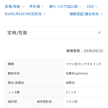
定格/性能
外形図
取りつけ穴加工図
CAD
RoHS/REACH対応状況
規格認証/適合状況
定格/性能
情報更新：2026/05/21
種類
ツマミ形セレクタスイッチ
胴体形状
丸胴形(φ30mm)
照光/非照光
非照光
ノッチ数
2ノッチ
操作部
操作部形状
ツマミ形