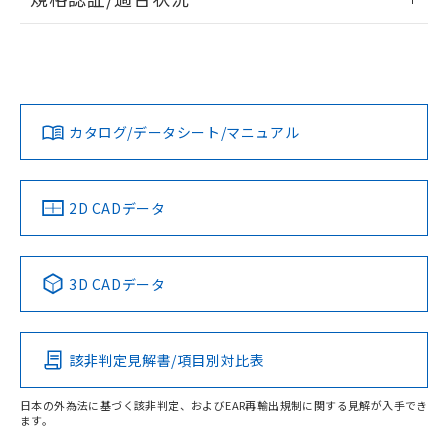
荷製品に未対応品が混在することから備考
ログイン/会員登録
EU RoHS
注意事項・凡例
欄に対応日を記載しておりました。
A30NS-2ML-NRA-P100-NNについての規格認証/適合状況に
既に当社にて対応品への在庫切替を完了
ついては、「カスタマーサポートセンタ お客様相談室」また
していることから、特段のことがない限
は貴社担当オムロン営業員または販売店にお問い合わせくだ
対応状況
対応予定月
※1
※2
り、2022年1月12日より割愛しておりま
さい。
ダウンロードデータをご利用いただく前に、以下を必ずお読
す。
みください。
カタログ/データシート/マニュアル
対応済み
ソフトウェアの使用条件
お問い合わせ
中国 RoHS
注意事項・凡例
2D CADデータ
中国 RoHS表
※1 ※2
3D CADデータ
Pb
Hg
Cd
Cr(VI)
該非判定見解書/項目別対比表
O
O
O
O
日本の外為法に基づく該非判定、およびEAR再輸出規制に関する見解が入手でき
ます。
"対応済み"や非含有の記載がされた商品であっても、流通