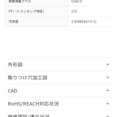
いては、お客様のお取引先、ま
図的な使用がないことを確認しています。
感電保護クラス
Class II
点は「
販売ネットワーク
」をご確認
※2 環境保護使用期限
使用いたしません。
たはお客様担当のオムロン制御
ください。
当社は、貴社製品を第三者に販売する
PTI（トラッキング特性）
175
機器販売店・当社販売員にご確
在庫状況および標準価格結果を当社の
※2 対応予定月
「ｅ」：有害物質（10物質）のすべてが基
場合は、上記1、2および3の内容を当
認ください)
事前の承諾なく第三者に漏洩または開
準値以下であることを示します。
汚染度
3 (EN60947-5-1)
該第三者に通知します。また当社は、
示しないようお願いします。
部品在庫の切り替え状況などにより、予定
「10」：通常の使用状況下において有害物
販売先および販売に係わる関係者が違
マイパーツ機能（部品リスト作成サー
空
受注生産機種、また在庫状況の
月が前後することがあります。
質が外部に漏えいし、環境に深刻な影響を
法に輸出するおそれがある場合は、取
ビス）をご利用いただくには、I-Web
白
情報を公開していない機種
及ぼさない年数を意味します。
り引きをいたしません。
メンバーズにご登録されている必要が
「－」：未確認です。当社販売部門へお問
あります。
い合わせください。
お客様が当ウェブサイト上で当社にご
※3 非含有証明書ダウンロード
登録された部品リストについて、当社
および当社の共同利用者が、当社の製
外形図
下記の非含有証明書をダウンロードするこ
品・サービスに関するお客様との取
とができます。
合意する
キャンセル
引・商談に必要な範囲で利用すること
情報更新：2026/05/21
取りつけ穴加工図
をご了承ください。
EU RoHS指令（10物質）の非含有証明書
※当社の共同利用者とは、
"個人情報
情報更新：2026/05/21
51物質の非含有証明書（当社基準）
の共同利用に関して"
の「1.共同利
CAD
※本証明書は発行日時点で非含有を証明す
用者の範囲」に記載されている法人を
るもので、過去に遡って非含有を証明する
ログイン/会員登録いただくと、CADデータをダウンロー
指します。
RoHS/REACH対応状況
ものではありません。
ドすることができます。
また、RoHS指令のフタル酸エステル類４
情報更新：2026/7/29
物質の対応では、対応完了までの期間は出
規格認証/適合状況