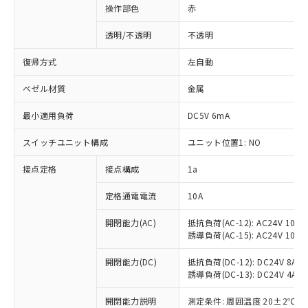
操作部色
赤
透明/不透明
不透明
復帰方式
左自動
ベゼル材質
金属
最小適用負荷
DC5V 6mA
スイッチユニット構成
ユニット位置1: NO
接点定格
接点構成
1a
※1 対応状況
定格通電電流
10A
対応済み：EU RoHS指令（10物質）の
開閉能力(AC)
抵抗負荷(AC-12): AC24V 10A/A
誘導負荷(AC-15): AC24V 10A/AC
非含有に対応した製品が提供可能な商品で
す。
開閉能力(DC)
抵抗負荷(DC-12): DC24V 8A/DC
対応予定：EU RoHS指令（10物質）の非含
誘導負荷(DC-13): DC24V 4A/DC
ご利用条件
有に対応した製品に切り替える予定のある
商品です。
開閉能力説明
測定条件: 周囲温度 20±2℃、