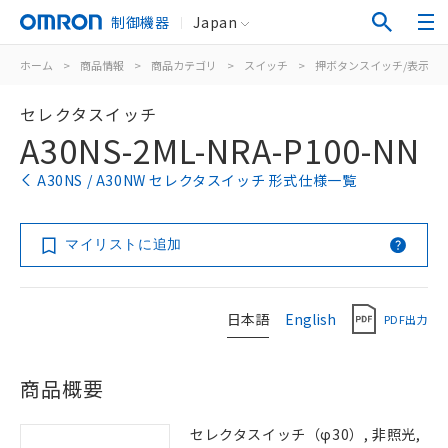
制御機器
Japan
ホーム
>
商品情報
>
商品カテゴリ
>
スイッチ
>
押ボタンスイッチ/表示灯
セレクタスイッチ
A30NS-2ML-NRA-P100-NN
A30NS / A30NW セレクタスイッチ 形式仕様一覧
マイリストに追加
日本語
English
PDF出力
商品概要
セレクタスイッチ（φ30）, 非照光,