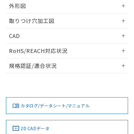
の共同利用に関して"
の「1.共同利
外形図
※本証明書は発行日時点で非含有を証明す
用者の範囲」に記載されている法人を
るもので、過去に遡って非含有を証明する
指します。
情報更新：2026/05/21
ものではありません。
取りつけ穴加工図
また、RoHS指令のフタル酸エステル類４
物質の対応では、対応完了までの期間は出
情報更新：2026/05/21
CAD
荷製品に未対応品が混在することから備考
欄に対応日を記載しておりました。
ログイン/会員登録いただくと、CADデータをダウンロー
既に当社にて対応品への在庫切替を完了
RoHS/REACH対応状況
ドすることができます。
していることから、特段のことがない限
情報更新：2026/7/29
り、2022年1月12日より割愛しておりま
規格認証/適合状況
す。
ログイン/会員登録
EU RoHS
注意事項・凡例
A30NS-2ML-NRA-G102-NNについての規格認証/適合状況に
ついては、「カスタマーサポートセンタ お客様相談室」また
は貴社担当オムロン営業員または販売店にお問い合わせくだ
対応状況
対応予定月
※1
※2
さい。
ダウンロードデータをご利用いただく前に、以下を必ずお読
みください。
カタログ/データシート/マニュアル
対応済み
ソフトウェアの使用条件
お問い合わせ
中国 RoHS
注意事項・凡例
2D CADデータ