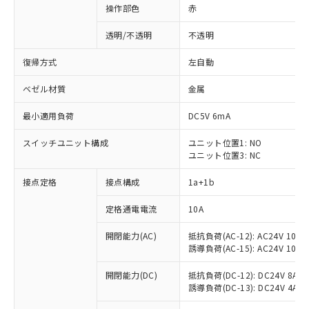
操作部色
赤
透明/不透明
不透明
復帰方式
左自動
ベゼル材質
金属
最小適用負荷
DC5V 6mA
スイッチユニット構成
ユニット位置1: NO
ユニット位置3: NC
接点定格
接点構成
1a+1b
定格通電電流
10A
開閉能力(AC)
抵抗負荷(AC-12): AC24V 10A/A
誘導負荷(AC-15): AC24V 10A/AC
※1 対応状況
開閉能力(DC)
抵抗負荷(DC-12): DC24V 8A/DC
誘導負荷(DC-13): DC24V 4A/DC
対応済み：EU RoHS指令（10物質）の