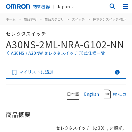
制御機器
Japan
ホーム
>
商品情報
>
商品カテゴリ
>
スイッチ
>
押ボタンスイッチ/表示灯
セレクタスイッチ
A30NS-2ML-NRA-G102-NN
A30NS / A30NW セレクタスイッチ 形式仕様一覧
マイリストに追加
日本語
English
PDF出力
商品概要
セレクタスイッチ（φ30）, 非照光,