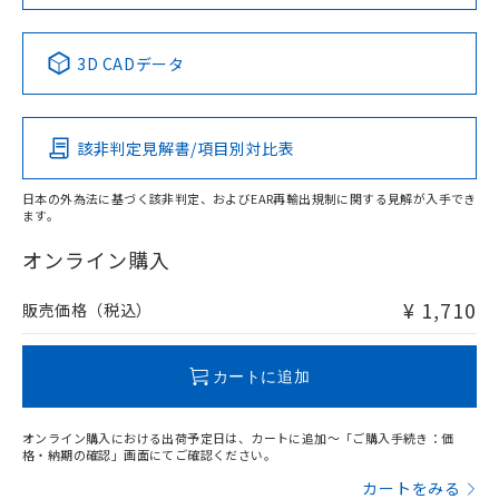
中国 RoHS表
※1 ※2
3D CADデータ
Pb
Hg
Cd
Cr(VI)
該非判定見解書/項目別対比表
O
O
O
O
日本の外為法に基づく該非判定、およびEAR再輸出規制に関する見解が入手でき
ます。
"対応済み"や非含有の記載がされた商品であっても、流通
在庫等で未対応品が混在する可能性があります。
オンライン購入
非含有品が必要な際は、弊社営業部門もしくは販売店へお
問い合わせください。
¥ 1,710
販売価格（税込）
この製品のRoHS/REACH対応状況ページへ
カートに追加
オンライン購入における出荷予定日は、カートに追加～「ご購入手続き：価
格・納期の確認」画面にてご確認ください。
カートをみる