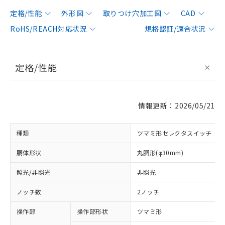
定格/性能
外形図
取りつけ穴加工図
CAD
RoHS/REACH対応状況
規格認証/適合状況
定格/性能
情報更新：2026/05/21
種類
ツマミ形セレクタスイッチ
胴体形状
丸胴形(φ30mm)
照光/非照光
非照光
ノッチ数
2ノッチ
操作部
操作部形状
ツマミ形