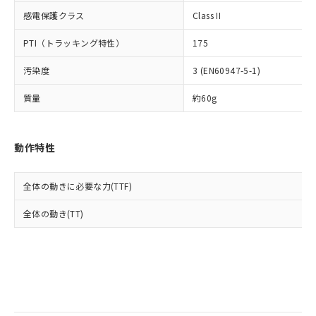
当社は規制貨物を破棄する場合は、完
ル) (DEHP)(別名：DOP) 1000ppm以下、フタル酸ブチ
正式な納期状況および標準価格はお客
ル類) : 1000ppm、
感電保護クラス
Class II
ルベンジル（BBP） 1000ppm以下、フタル酸ジブチル
全に破砕するなど、違法に輸出されな
DBP(フタル酸ジブチル) : 1000ppm、 DIBP(フタル酸ジ
様のお取引先、またはお客様担当のオ
（DBP） 1000ppm以下、フタル酸ジイソブチル
イソブチル) : 1000ppm、 BBP(フタル酸ブチルベンジ
△
一定数には満たないが在庫あり
いよう必要な手段を講じます。
ムロン制御機器販売店・当社販売員に
(DIBP) 1000ppm以下
ル) : 1000ppm、
PTI（トラッキング特性）
175
当社は貴社製品を、核兵器、ミサイ
但し、RoHS指令で産業用監視および制御機器に対する
DEHP(フタル酸ビス(2-エチルヘキシル)) : 1000ppm
ご相談ください。
適用除外項目は除く。
ル、化学兵器、生物兵器またはその他
－
在庫なし(最新の在庫状況につ
オムロン制御機器販売店や当社販売拠
フタル酸エステル類の４物質については閾値を超える意
汚染度
3 (EN60947-5-1)
武器並びにこれらの製造装置等に一切
いては、お客様のお取引先、ま
図的な使用がないことを確認しています。
点は「
販売ネットワーク
」をご確認
※2 環境保護使用期限
使用いたしません。
たはお客様担当のオムロン制御
ください。
質量
約60g
当社は、貴社製品を第三者に販売する
機器販売店・当社販売員にご確
在庫状況および標準価格結果を当社の
※2 対応予定月
「ｅ」：有害物質（10物質）のすべてが基
場合は、上記1、2および3の内容を当
認ください)
事前の承諾なく第三者に漏洩または開
準値以下であることを示します。
該第三者に通知します。また当社は、
示しないようお願いします。
動作特性
部品在庫の切り替え状況などにより、予定
「10」：通常の使用状況下において有害物
販売先および販売に係わる関係者が違
マイパーツ機能（部品リスト作成サー
空
受注生産機種、また在庫状況の
月が前後することがあります。
質が外部に漏えいし、環境に深刻な影響を
法に輸出するおそれがある場合は、取
ビス）をご利用いただくには、I-Web
白
情報を公開していない機種
及ぼさない年数を意味します。
り引きをいたしません。
メンバーズにご登録されている必要が
全体の動きに必要な力(TTF)
「－」：未確認です。当社販売部門へお問
あります。
い合わせください。
全体の動き(TT)
お客様が当ウェブサイト上で当社にご
※3 非含有証明書ダウンロード
登録された部品リストについて、当社
および当社の共同利用者が、当社の製
下記の非含有証明書をダウンロードするこ
品・サービスに関するお客様との取
とができます。
合意する
キャンセル
引・商談に必要な範囲で利用すること
をご了承ください。
EU RoHS指令（10物質）の非含有証明書
※当社の共同利用者とは、
"個人情報
51物質の非含有証明書（当社基準）