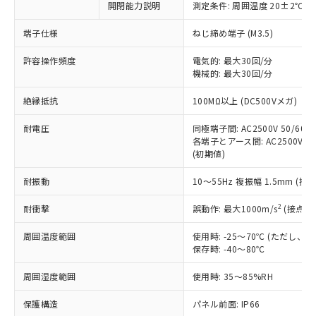
非含有に対応した製品が提供可能な商品で
開閉能力説明
測定条件: 周囲温度 20±2℃、
す。
端子仕様
ねじ締め端子 (M3.5)
対応予定：EU RoHS指令（10物質）の非含
ご利用条件
有に対応した製品に切り替える予定のある
許容操作頻度
電気的: 最大30回/分
商品です。
機械的: 最大30回/分
対応予定なし：EU RoHS指令（10物質）の
以下の条件をお読みいただき、同意のうえ
非含有に非対応の商品で、対応品を出す予
絶縁抵抗
100MΩ以上 (DC500Vメガ)
ご利用ください。
定はありません。
調査・確認中：EU RoHS指令（10物質）の
耐電圧
同極端子間: AC2500V 50/60Hz
本サービスは、当社制御機器事業取扱
※1 中国RoHS○×表
非含有の対応状況を調査中または確認中の
各端子とアース間: AC2500V 50/
商品の当社在庫状況および標準価格
商品です。
(初期値)
(税抜)を提供させていただくもので
「○」：最大均質材料含有率が中国RoHSの
非該当品：ライセンス料など無形物で、有
す。
基準値以下であることを示します。
耐振動
10～55Hz 複振幅 1.5mm (接
害物質有無と関係のない商品です。
当社制御機器事業取扱商品の中には、
「×」：最大均質材料含有率が中国RoHSの
仕入先様の事情により、非含有部品として
本サービスの対象外となる商品もある
2
耐衝撃
誤動作: 最大1000m/s
(接点開
基準値を超えていることを示します。
いたものが、含有品と判明した場合などや
当社は、これら貴社製品のうち、外国
ことをご了承ください。
「－」：未確認です。当社販売部門へお問
むを得ず変更することがあります。
為替および外国貿易法に定める商品
在庫状況および標準価格照会結果は、
周囲温度範囲
使用時: -25～70℃ (ただし
い合わせください。
（以下｢規制貨物等」という）を輸出
記載している更新日時点での社内デー
保存時: -40～80℃
*EU RoHS指令（10物質）：
または国外への提供する場合は、日本
記
タに基づき作成されるものであり、閲
説明
鉛(Pb) 1000ppm以下、 水銀(Hg) 1000ppm以下、 カド
*中国RoHS10物質の基準値 (GB/T26572)：
国政府の輸出許可(または役務取引許
周囲湿度範囲
使用時: 35～85%RH
号
覧された時点での実際の在庫および標
ミウム(Cd) 100ppm以下、
Pb(鉛) :1000ppm、 Hg(水銀) : 1000ppm、 Cd(カドミウ
可)を取得するなどの必要な手続きを
六価クロム(Cr(Ⅵ)) 1000ppm以下、ポリ臭化ビフェニル
ム) : 100ppm、
準価格とは異なる場合があることをご
類(PBB) 1000ppm以下、ポリ臭化ジフェニルエーテル類
Cr(Ⅵ)(六価クロム) : 1000ppm、 PBBs(ポリ臭化ビフェ
保護構造
とります。
パネル前面: IP66
了承ください。
(PBDE) 1000ppm以下、フタル酸ビス(2-エチルヘキシ
○
一定数以上の在庫あり
ニル類) : 1000ppm、 PBDEs(ポリ臭化ジフェニルエーテ