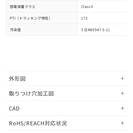
武器並びにこれらの製造装置等に一切
いては、お客様のお取引先、ま
図的な使用がないことを確認しています。
点は「
販売ネットワーク
」をご確認
感電保護クラス
Class II
※2 環境保護使用期限
使用いたしません。
たはお客様担当のオムロン制御
ください。
当社は、貴社製品を第三者に販売する
機器販売店・当社販売員にご確
在庫状況および標準価格結果を当社の
PTI（トラッキング特性）
175
※2 対応予定月
「ｅ」：有害物質（10物質）のすべてが基
場合は、上記1、2および3の内容を当
認ください)
事前の承諾なく第三者に漏洩または開
準値以下であることを示します。
該第三者に通知します。また当社は、
示しないようお願いします。
汚染度
3 (EN60947-5-1)
部品在庫の切り替え状況などにより、予定
「10」：通常の使用状況下において有害物
販売先および販売に係わる関係者が違
マイパーツ機能（部品リスト作成サー
空
受注生産機種、また在庫状況の
月が前後することがあります。
質が外部に漏えいし、環境に深刻な影響を
法に輸出するおそれがある場合は、取
ビス）をご利用いただくには、I-Web
白
情報を公開していない機種
及ぼさない年数を意味します。
り引きをいたしません。
メンバーズにご登録されている必要が
「－」：未確認です。当社販売部門へお問
あります。
い合わせください。
お客様が当ウェブサイト上で当社にご
※3 非含有証明書ダウンロード
登録された部品リストについて、当社
および当社の共同利用者が、当社の製
下記の非含有証明書をダウンロードするこ
外形図
品・サービスに関するお客様との取
とができます。
合意する
キャンセル
引・商談に必要な範囲で利用すること
情報更新：2026/05/21
をご了承ください。
取りつけ穴加工図
EU RoHS指令（10物質）の非含有証明書
※当社の共同利用者とは、
"個人情報
51物質の非含有証明書（当社基準）
情報更新：2026/05/21
の共同利用に関して"
の「1.共同利
CAD
※本証明書は発行日時点で非含有を証明す
用者の範囲」に記載されている法人を
るもので、過去に遡って非含有を証明する
指します。
ログイン/会員登録いただくと、CADデータをダウンロー
ものではありません。
RoHS/REACH対応状況
ドすることができます。
また、RoHS指令のフタル酸エステル類４
物質の対応では、対応完了までの期間は出