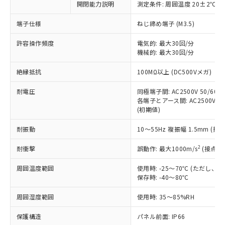
開閉能力説明
測定条件: 周囲温度 20±2℃、
対応予定なし：EU RoHS指令（10物質）の
以下の条件をお読みいただき、同意のうえ
非含有に非対応の商品で、対応品を出す予
ご利用ください。
端子仕様
ねじ締め端子 (M3.5)
定はありません。
調査・確認中：EU RoHS指令（10物質）の
本サービスは、当社制御機器事業取扱
許容操作頻度
電気的: 最大30回/分
※1 中国RoHS○×表
非含有の対応状況を調査中または確認中の
機械的: 最大30回/分
商品の当社在庫状況および標準価格
商品です。
(税抜)を提供させていただくもので
「○」：最大均質材料含有率が中国RoHSの
非該当品：ライセンス料など無形物で、有
絶縁抵抗
100MΩ以上 (DC500Vメガ)
す。
基準値以下であることを示します。
害物質有無と関係のない商品です。
当社制御機器事業取扱商品の中には、
「×」：最大均質材料含有率が中国RoHSの
仕入先様の事情により、非含有部品として
耐電圧
同極端子間: AC2500V 50/60Hz
本サービスの対象外となる商品もある
基準値を超えていることを示します。
いたものが、含有品と判明した場合などや
各端子とアース間: AC2500V 50/
当社は、これら貴社製品のうち、外国
ことをご了承ください。
「－」：未確認です。当社販売部門へお問
(初期値)
むを得ず変更することがあります。
為替および外国貿易法に定める商品
在庫状況および標準価格照会結果は、
い合わせください。
（以下｢規制貨物等」という）を輸出
記載している更新日時点での社内デー
耐振動
10～55Hz 複振幅 1.5mm (接
*EU RoHS指令（10物質）：
または国外への提供する場合は、日本
記
タに基づき作成されるものであり、閲
説明
鉛(Pb) 1000ppm以下、 水銀(Hg) 1000ppm以下、 カド
*中国RoHS10物質の基準値 (GB/T26572)：
国政府の輸出許可(または役務取引許
号
覧された時点での実際の在庫および標
ミウム(Cd) 100ppm以下、
2
耐衝撃
誤動作: 最大1000m/s
(接点開
Pb(鉛) :1000ppm、 Hg(水銀) : 1000ppm、 Cd(カドミウ
可)を取得するなどの必要な手続きを
六価クロム(Cr(Ⅵ)) 1000ppm以下、ポリ臭化ビフェニル
ム) : 100ppm、
準価格とは異なる場合があることをご
類(PBB) 1000ppm以下、ポリ臭化ジフェニルエーテル類
Cr(Ⅵ)(六価クロム) : 1000ppm、 PBBs(ポリ臭化ビフェ
とります。
周囲温度範囲
使用時: -25～70℃ (ただし
了承ください。
(PBDE) 1000ppm以下、フタル酸ビス(2-エチルヘキシ
○
一定数以上の在庫あり
ニル類) : 1000ppm、 PBDEs(ポリ臭化ジフェニルエーテ
当社は規制貨物を破棄する場合は、完
保存時: -40～80℃
ル) (DEHP)(別名：DOP) 1000ppm以下、フタル酸ブチ
正式な納期状況および標準価格はお客
ル類) : 1000ppm、
ルベンジル（BBP） 1000ppm以下、フタル酸ジブチル
全に破砕するなど、違法に輸出されな
DBP(フタル酸ジブチル) : 1000ppm、 DIBP(フタル酸ジ
様のお取引先、またはお客様担当のオ
（DBP） 1000ppm以下、フタル酸ジイソブチル
イソブチル) : 1000ppm、 BBP(フタル酸ブチルベンジ
△
一定数には満たないが在庫あり
周囲湿度範囲
使用時: 35～85%RH
いよう必要な手段を講じます。
ムロン制御機器販売店・当社販売員に
(DIBP) 1000ppm以下
ル) : 1000ppm、
当社は貴社製品を、核兵器、ミサイ
但し、RoHS指令で産業用監視および制御機器に対する
DEHP(フタル酸ビス(2-エチルヘキシル)) : 1000ppm
ご相談ください。
適用除外項目は除く。
保護構造
パネル前面: IP66
ル、化学兵器、生物兵器またはその他
－
在庫なし(最新の在庫状況につ
オムロン制御機器販売店や当社販売拠
フタル酸エステル類の４物質については閾値を超える意