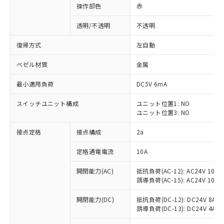
操作部色
赤
透明/不透明
不透明
復帰方式
左自動
ベゼル材質
金属
最小適用負荷
DC5V 6mA
スイッチユニット構成
ユニット位置1: NO
ユニット位置3: NO
接点定格
接点構成
2a
※1 対応状況
定格通電電流
10A
対応済み：EU RoHS指令（10物質）の
開閉能力(AC)
抵抗負荷(AC-12): AC24V 10A/A
非含有に対応した製品が提供可能な商品で
誘導負荷(AC-15): AC24V 10A/AC
す。
対応予定：EU RoHS指令（10物質）の非含
開閉能力(DC)
抵抗負荷(DC-12): DC24V 8A/DC
ご利用条件
有に対応した製品に切り替える予定のある
誘導負荷(DC-13): DC24V 4A/DC
商品です。