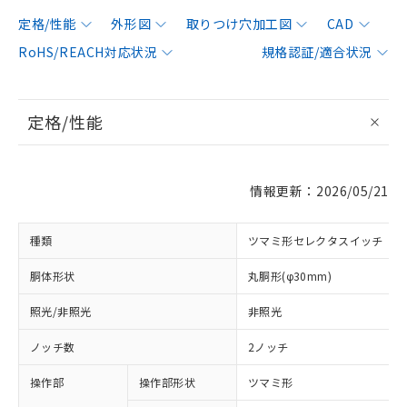
定格/性能
外形図
取りつけ穴加工図
CAD
RoHS/REACH対応状況
規格認証/適合状況
定格/性能
情報更新：2026/05/21
種類
ツマミ形セレクタスイッチ
胴体形状
丸胴形(φ30mm)
照光/非照光
非照光
ノッチ数
2ノッチ
操作部
操作部形状
ツマミ形