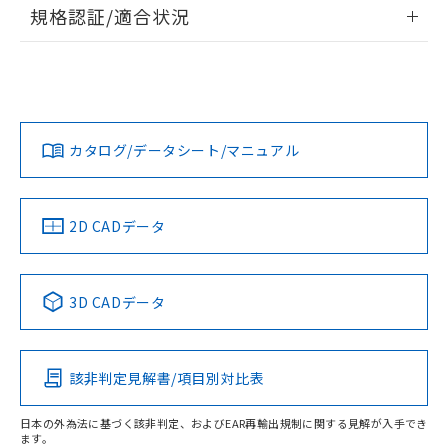
情報更新：2026/7/29
規格認証/適合状況
荷製品に未対応品が混在することから備考
欄に対応日を記載しておりました。
ログイン/会員登録
EU RoHS
注意事項・凡例
A30NS-2ML-NRA-G101-NNについての規格認証/適合状況に
既に当社にて対応品への在庫切替を完了
ついては、「カスタマーサポートセンタ お客様相談室」また
していることから、特段のことがない限
は貴社担当オムロン営業員または販売店にお問い合わせくだ
り、2022年1月12日より割愛しておりま
対応状況
対応予定月
※1
※2
さい。
ダウンロードデータをご利用いただく前に、以下を必ずお読
す。
みください。
カタログ/データシート/マニュアル
対応済み
ソフトウェアの使用条件
お問い合わせ
中国 RoHS
注意事項・凡例
2D CADデータ
中国 RoHS表
※1 ※2
3D CADデータ
Pb
Hg
Cd
Cr(VI)
該非判定見解書/項目別対比表
O
O
O
O
日本の外為法に基づく該非判定、およびEAR再輸出規制に関する見解が入手でき
ます。