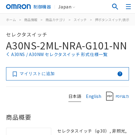
制御機器
Japan
ホーム
>
商品情報
>
商品カテゴリ
>
スイッチ
>
押ボタンスイッチ/表示灯
セレクタスイッチ
A30NS-2ML-NRA-G101-NN
A30NS / A30NW セレクタスイッチ 形式仕様一覧
マイリストに追加
日本語
English
PDF出力
商品概要
セレクタスイッチ（φ30）, 非照光,