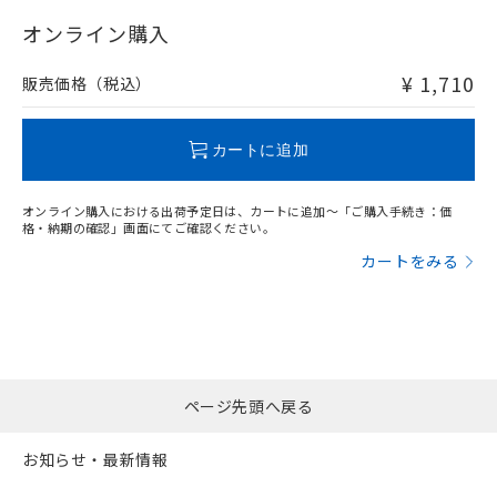
"対応済み"や非含有の記載がされた商品であっても、流通
在庫等で未対応品が混在する可能性があります。
オンライン購入
非含有品が必要な際は、弊社営業部門もしくは販売店へお
問い合わせください。
¥ 1,710
販売価格（税込）
この製品のRoHS/REACH対応状況ページへ
カートに追加
オンライン購入における出荷予定日は、カートに追加～「ご購入手続き：価
格・納期の確認」画面にてご確認ください。
カートをみる
ページ先頭へ戻る
お知らせ・最新情報