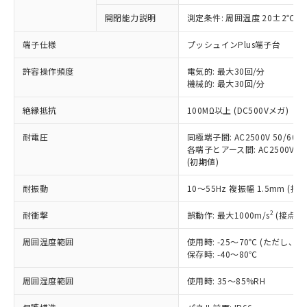
対応予定なし：EU RoHS指令（10物質）の
開閉能力説明
測定条件: 周囲温度 20±2℃、
以下の条件をお読みいただき、同意のうえ
非含有に非対応の商品で、対応品を出す予
ご利用ください。
定はありません。
端子仕様
プッシュインPlus端子台
調査・確認中：EU RoHS指令（10物質）の
本サービスは、当社制御機器事業取扱
※1 中国RoHS○×表
非含有の対応状況を調査中または確認中の
許容操作頻度
電気的: 最大30回/分
商品の当社在庫状況および標準価格
機械的: 最大30回/分
商品です。
(税抜)を提供させていただくもので
「○」：最大均質材料含有率が中国RoHSの
非該当品：ライセンス料など無形物で、有
す。
絶縁抵抗
100MΩ以上 (DC500Vメガ)
基準値以下であることを示します。
害物質有無と関係のない商品です。
当社制御機器事業取扱商品の中には、
「×」：最大均質材料含有率が中国RoHSの
仕入先様の事情により、非含有部品として
本サービスの対象外となる商品もある
耐電圧
同極端子間: AC2500V 50/60Hz
基準値を超えていることを示します。
いたものが、含有品と判明した場合などや
当社は、これら貴社製品のうち、外国
各端子とアース間: AC2500V 50/
ことをご了承ください。
「－」：未確認です。当社販売部門へお問
むを得ず変更することがあります。
為替および外国貿易法に定める商品
(初期値)
在庫状況および標準価格照会結果は、
い合わせください。
（以下｢規制貨物等」という）を輸出
記載している更新日時点での社内デー
*EU RoHS指令（10物質）：
耐振動
10～55Hz 複振幅 1.5mm (接
または国外への提供する場合は、日本
記
タに基づき作成されるものであり、閲
説明
鉛(Pb) 1000ppm以下、 水銀(Hg) 1000ppm以下、 カド
*中国RoHS10物質の基準値 (GB/T26572)：
国政府の輸出許可(または役務取引許
号
覧された時点での実際の在庫および標
ミウム(Cd) 100ppm以下、
Pb(鉛) :1000ppm、 Hg(水銀) : 1000ppm、 Cd(カドミウ
2
耐衝撃
誤動作: 最大1000m/s
(接点開
可)を取得するなどの必要な手続きを
六価クロム(Cr(Ⅵ)) 1000ppm以下、ポリ臭化ビフェニル
ム) : 100ppm、
準価格とは異なる場合があることをご
類(PBB) 1000ppm以下、ポリ臭化ジフェニルエーテル類
Cr(Ⅵ)(六価クロム) : 1000ppm、 PBBs(ポリ臭化ビフェ
とります。
了承ください。
(PBDE) 1000ppm以下、フタル酸ビス(2-エチルヘキシ
○
一定数以上の在庫あり
ニル類) : 1000ppm、 PBDEs(ポリ臭化ジフェニルエーテ
周囲温度範囲
使用時: -25～70℃ (ただし
当社は規制貨物を破棄する場合は、完
ル) (DEHP)(別名：DOP) 1000ppm以下、フタル酸ブチ
正式な納期状況および標準価格はお客
ル類) : 1000ppm、
保存時: -40～80℃
ルベンジル（BBP） 1000ppm以下、フタル酸ジブチル
全に破砕するなど、違法に輸出されな
DBP(フタル酸ジブチル) : 1000ppm、 DIBP(フタル酸ジ
様のお取引先、またはお客様担当のオ
（DBP） 1000ppm以下、フタル酸ジイソブチル
イソブチル) : 1000ppm、 BBP(フタル酸ブチルベンジ
△
一定数には満たないが在庫あり
いよう必要な手段を講じます。
ムロン制御機器販売店・当社販売員に
(DIBP) 1000ppm以下
周囲湿度範囲
使用時: 35～85%RH
ル) : 1000ppm、
当社は貴社製品を、核兵器、ミサイ
但し、RoHS指令で産業用監視および制御機器に対する
DEHP(フタル酸ビス(2-エチルヘキシル)) : 1000ppm
ご相談ください。
適用除外項目は除く。
ル、化学兵器、生物兵器またはその他
－
在庫なし(最新の在庫状況につ