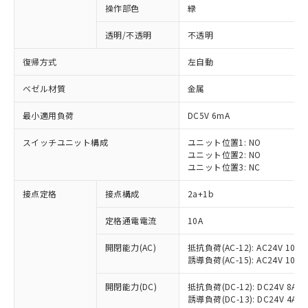
操作部色
緑
透明/不透明
不透明
復帰方式
左自動
ベゼル材質
金属
最小適用負荷
DC5V 6mA
スイッチユニット構成
ユニット位置1: NO
ユニット位置2: NO
ユニット位置3: NC
接点定格
接点構成
2a+1b
※1 対応状況
定格通電電流
10A
対応済み：EU RoHS指令（10物質）の
開閉能力(AC)
抵抗負荷(AC-12): AC24V 10A/A
非含有に対応した製品が提供可能な商品で
誘導負荷(AC-15): AC24V 10A/AC
す。
対応予定：EU RoHS指令（10物質）の非含
開閉能力(DC)
抵抗負荷(DC-12): DC24V 8A/DC
ご利用条件
有に対応した製品に切り替える予定のある
誘導負荷(DC-13): DC24V 4A/DC
商品です。