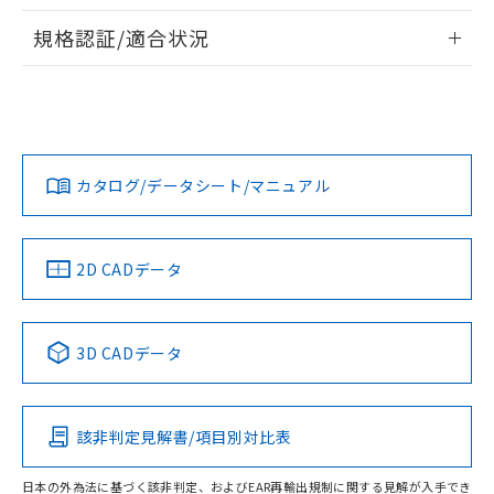
物質の対応では、対応完了までの期間は出
情報更新：2026/7/29
荷製品に未対応品が混在することから備考
規格認証/適合状況
欄に対応日を記載しておりました。
ログイン/会員登録
EU RoHS
注意事項・凡例
A30NS-2ML-NGA-P112-NNについての規格認証/適合状況に
既に当社にて対応品への在庫切替を完了
ついては、「カスタマーサポートセンタ お客様相談室」また
していることから、特段のことがない限
は貴社担当オムロン営業員または販売店にお問い合わせくだ
り、2022年1月12日より割愛しておりま
対応状況
対応予定月
※1
※2
さい。
す。
ダウンロードデータをご利用いただく前に、以下を必ずお読
みください。
カタログ/データシート/マニュアル
対応済み
ソフトウェアの使用条件
お問い合わせ
中国 RoHS
注意事項・凡例
2D CADデータ
中国 RoHS表
※1 ※2
3D CADデータ
Pb
Hg
Cd
Cr(VI)
該非判定見解書/項目別対比表
O
O
O
O
日本の外為法に基づく該非判定、およびEAR再輸出規制に関する見解が入手でき