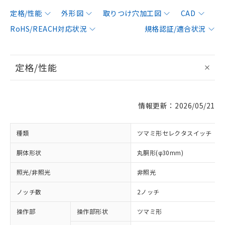
定格/性能
外形図
取りつけ穴加工図
CAD
RoHS/REACH対応状況
規格認証/適合状況
定格/性能
情報更新：2026/05/21
種類
ツマミ形セレクタスイッチ
胴体形状
丸胴形(φ30mm)
照光/非照光
非照光
ノッチ数
2ノッチ
操作部
操作部形状
ツマミ形