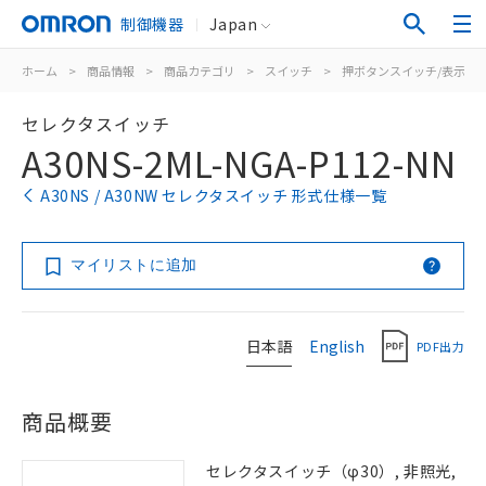
制御機器
Japan
ホーム
>
商品情報
>
商品カテゴリ
>
スイッチ
>
押ボタンスイッチ/表示灯
セレクタスイッチ
A30NS-2ML-NGA-P112-NN
A30NS / A30NW セレクタスイッチ 形式仕様一覧
マイリストに追加
日本語
English
PDF出力
商品概要
セレクタスイッチ（φ30）, 非照光,