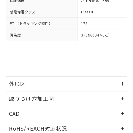
保護構造
パネル前面: IP66
オムロン制御機器販売店や当社販売拠
フタル酸エステル類の４物質については閾値を超える意
武器並びにこれらの製造装置等に一切
いては、お客様のお取引先、ま
図的な使用がないことを確認しています。
点は「
販売ネットワーク
」をご確認
※2 環境保護使用期限
使用いたしません。
感電保護クラス
Class II
たはお客様担当のオムロン制御
ください。
当社は、貴社製品を第三者に販売する
機器販売店・当社販売員にご確
在庫状況および標準価格結果を当社の
※2 対応予定月
「ｅ」：有害物質（10物質）のすべてが基
PTI（トラッキング特性）
175
場合は、上記1、2および3の内容を当
認ください)
事前の承諾なく第三者に漏洩または開
準値以下であることを示します。
該第三者に通知します。また当社は、
示しないようお願いします。
汚染度
3 (EN60947-5-1)
部品在庫の切り替え状況などにより、予定
「10」：通常の使用状況下において有害物
販売先および販売に係わる関係者が違
マイパーツ機能（部品リスト作成サー
空
受注生産機種、また在庫状況の
月が前後することがあります。
質が外部に漏えいし、環境に深刻な影響を
法に輸出するおそれがある場合は、取
ビス）をご利用いただくには、I-Web
白
情報を公開していない機種
及ぼさない年数を意味します。
り引きをいたしません。
メンバーズにご登録されている必要が
「－」：未確認です。当社販売部門へお問
あります。
い合わせください。
お客様が当ウェブサイト上で当社にご
※3 非含有証明書ダウンロード
登録された部品リストについて、当社
および当社の共同利用者が、当社の製
下記の非含有証明書をダウンロードするこ
品・サービスに関するお客様との取
外形図
とができます。
合意する
キャンセル
引・商談に必要な範囲で利用すること
をご了承ください。
情報更新：2026/05/21
取りつけ穴加工図
EU RoHS指令（10物質）の非含有証明書
※当社の共同利用者とは、
"個人情報
51物質の非含有証明書（当社基準）
の共同利用に関して"
の「1.共同利
情報更新：2026/05/21
※本証明書は発行日時点で非含有を証明す
CAD
用者の範囲」に記載されている法人を
るもので、過去に遡って非含有を証明する
指します。
ものではありません。
ログイン/会員登録いただくと、CADデータをダウンロー
RoHS/REACH対応状況
また、RoHS指令のフタル酸エステル類４
ドすることができます。