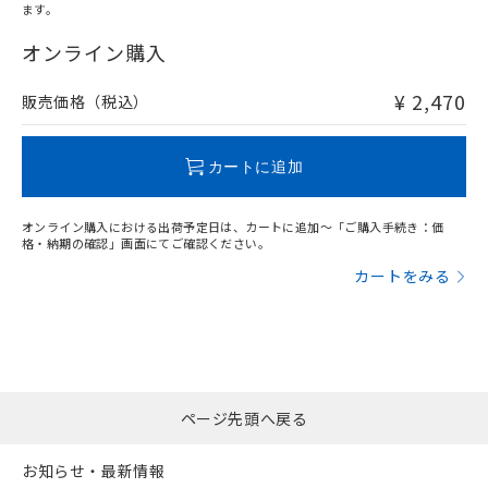
ます。
"対応済み"や非含有の記載がされた商品であっても、流通
在庫等で未対応品が混在する可能性があります。
オンライン購入
非含有品が必要な際は、弊社営業部門もしくは販売店へお
問い合わせください。
¥ 2,470
販売価格（税込）
この製品のRoHS/REACH対応状況ページへ
カートに追加
オンライン購入における出荷予定日は、カートに追加～「ご購入手続き：価
格・納期の確認」画面にてご確認ください。
カートをみる
ページ先頭へ戻る
お知らせ・最新情報