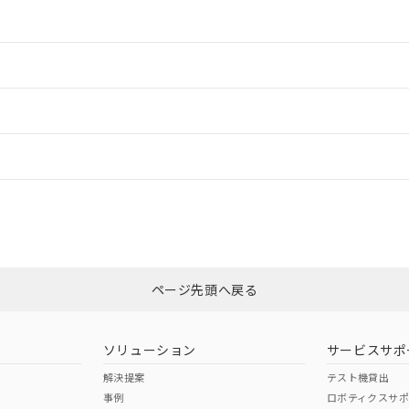
情報更新：2
情報更新：2
ードすることができます。
情報更新：
ログイン/会員登録
合状況については、「カスタマーサポートセンタ お客様相談室」または貴社
みください。
非含有証明書
※3
ページ先頭へ戻る
ダウンロードはこちら
ソリューション
サービスサポ
解決提案
テスト機貸出
事例
ロボティクスサ