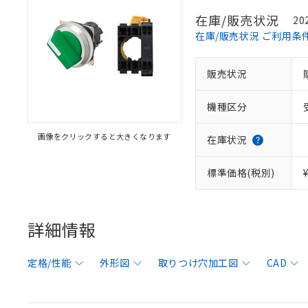
在庫/販売状況
20
在庫/販売状況 ご利用条
販売状況
機種区分
画像をクリックすると大きくなります
在庫状況
標準価格(税別)
詳細情報
定格/性能
外形図
取りつけ穴加工図
CAD