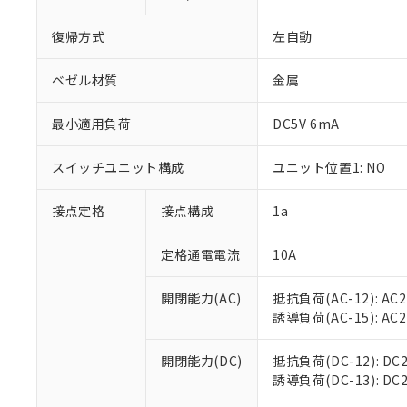
復帰方式
左自動
ベゼル材質
金属
※1 対応状況
最小適用負荷
DC5V 6mA
対応済み：EU
スイッチユニット構成
ユニット位置1: NO
対応予定：EU R
対応予定なし：EU
接点定格
接点構成
1a
調査・確認中：EU
ご利用条件
非該当品：ライセ
※1 中国RoHS
定格通電電流
10A
仕入先様の事情に
があります。
以下の条件をお読
「○」：最大均質
開閉能力(AC)
抵抗負荷(AC-12): AC24
「×」：最大均質
本サービスは
当社は、これ
*EU RoHS指令（10物
誘導負荷(AC-15): AC24V
「－」：未確認で
鉛(Pb) 1000ppm以下、
くものです。
う）を輸出ま
記
説明
六価クロム(Cr(Ⅵ)) 1
当社制御機器
などの必要な
フタル酸ビス(2-エチルヘ
号
開閉能力(DC)
抵抗負荷(DC-12): DC24
*中国RoHS10物質の基準値 
ル（DBP） 1000ppm
在庫状況およ
当社は規制貨
Pb(鉛) :1000ppm、 Hg
誘導負荷(DC-13): DC24
但し、RoHS指令で産
のであり、閲
ます。
Cr(Ⅵ)(六価クロム) : 
フタル酸エステル類の４
○
一定数以
DBP(フタル酸ジブチル) :