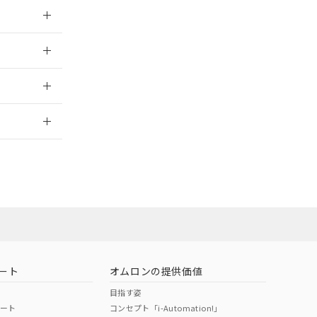
026/05/21
026/05/21
2026/7/29
担当オムロン営
お問い合わせ
ート
オムロンの提供価値
目指す姿
ポート
コンセプト「i-Automation!」