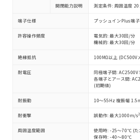
い。
当社は貴社製
DEHP(フタル酸ビス(2-エ
開閉能力説明
測定条件: 周囲温度 2
正式な納期状
置等に一切使
当社販売員に
※2 対応予定月
△
一定数に
当社は、貴社
オムロン制御
また当社は、
端子仕様
プッシュインPlus端
※2 環境保護使
在庫状況およ
部品在庫の切り替
たしません。
－
在庫なし
す。
「ｅ」：有害物質
機器販売
許容操作頻度
電気的: 最大30回/分
マイパーツ機
「10」：通常の
機械的: 最大30回/分
ている必要が
味します。
空
受注生産
お客様が当ウ
※3 非含有証明
「－」：未確認で
白
絶縁抵抗
100MΩ以上 (DC500V
が、当社の製
さい。
下記の非含有証明
耐電圧
同極端子間: AC2500V 5
※当社の共同
各端子とアース間: AC250
いる法人を指
EU RoHS指令（
(初期値)
51物質の非含有証
※本証明書は発行
また、RoHS指
耐振動
10～55Hz 複振幅 1.
混在することから
既に当社にて対応
耐衝撃
誤動作: 最大1000m/s
り割愛しておりま
周囲温度範囲
使用時: -25～70℃
保存時: -40～80℃