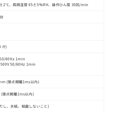
品を、核兵器、ミサイル、化学兵器、生物兵器またはその他武器並
チルヘキシル)) : 1000ppm
0±2℃、周囲湿度 65±5%RH、操作ひん度 30回/min
況および標準価格はお客様のお取引先、またはお客様担当のオムロ
用いたしません。
ご相談ください。
は満たないが在庫あり
製品を第三者に販売する場合は、上記1、2および3の内容を当該第
機器販売店や当社販売拠点は「
販売ネットワーク
」をご確認くだ
販売先および販売に係わる関係者が違法に輸出するおそれがある場
子台
用期限
び標準価格結果を当社の事前の承諾なく第三者に漏洩または開示し
え状況などにより、予定月が前後することがあります。
(最新の在庫状況については、お客様のお取引先、またはお客様担当
（10物質）のすべてが基準値以下であることを示します。
店・当社販売員にご確認ください)
能（部品リスト作成サービス）をご利用いただくには、I-Webメン
使用状況下において有害物質が外部に漏えいし、環境に深刻な影響を
あります。
機種、また在庫状況の情報を公開していない機種
ェブサイト上で当社にご登録された部品リストについて、当社およ
書ダウンロード
す。当社販売部門へお問い合わせください。
メガ)
品・サービスに関するお客様との取引・商談に必要な範囲で利用す
合意する
キャンセル
書をダウンロードすることができます。
0/60Hz 1min
利用者とは、
"個人情報の共同利用に関して"
の「1.共同利用者の
0V 50/60Hz 1min
します。
10物質）の非含有証明書
明書（当社基準）
日時点で非含有を証明するもので、過去に遡って非含有を証明するも
令のフタル酸エステル類４物質の対応では、対応完了までの期間は出
5mm (接点開離1ms以内)
備考欄に対応日を記載しておりました。
品への在庫切替を完了していることから、特段のことがない限り、20
2
(接点開離1ms以内)
す。
 (ただし、氷結、結露しないこと)