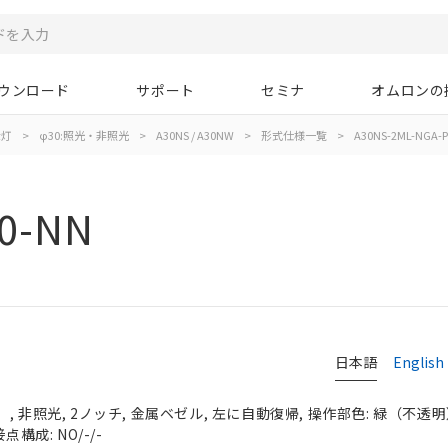
ウンロード
サポート
セミナ
オムロンの
示灯
>
φ30:照光・非照光
>
A30NS / A30NW
>
形式仕様一覧
>
A30NS-2ML-NGA-P
0-NN
日本語
English
 非照光, 2ノッチ, 金属ベゼル, 左に自動復帰, 操作部色: 緑（不透明）, 
点構成: NO/-/-