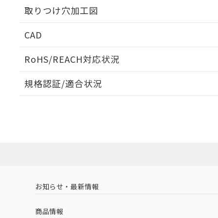
取りつけ穴加工図
CAD
ログイン/会員登録いただくと、CADデータをダウンロ
RoHS/REACH対応状況
規格認証/適合状況
EU RoHS
注意事項・凡例
A30NS-2ML-NGA-P100-NNについての規格認証/適
業員または販売店にお問い合わせください。
ダウンロードデータをご利用いただく前に、以下を必ずお読
対応状況
対応予定月
※1
※2
ソフトウェアの使用条件
対応済み
お知らせ・最新情報
中国 RoHS
注意事項・凡例
商品情報