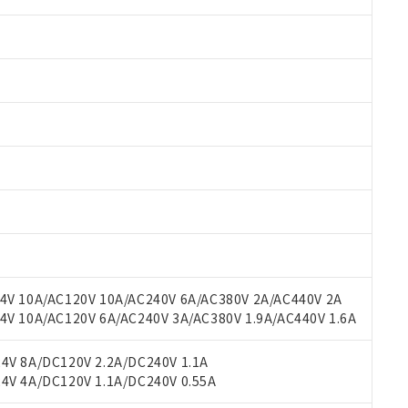
 RoHS指令（10物質）の非含有に対応した製品が提供可能な商品です
oHS指令（10物質）の非含有に対応した製品に切り替える予定のある
 RoHS指令（10物質）の非含有に非対応の商品で、対応品を出す予
 RoHS指令（10物質）の非含有の対応状況を調査中または確認中の
ンス料など無形物で、有害物質有無と関係のない商品です。
○×表
より、非含有部品としていたものが、含有品と判明した場合などやむ
みいただき、同意のうえご利用ください。
材料含有率が中国RoHSの基準値以下であることを示します。
V 10A/AC120V 10A/AC240V 6A/AC380V 2A/AC440V 2A
材料含有率が中国RoHSの基準値を超えていることを示します。
、当社制御機器事業取扱商品の当社在庫状況および標準価格(税抜)
ら貴社製品のうち、外国為替および外国貿易法に定める商品（以下｢
質）：
 10A/AC120V 6A/AC240V 3A/AC380V 1.9A/AC440V 1.6A
す。当社販売部門へお問い合わせください。
 水銀(Hg) 1000ppm以下、 カドミウム(Cd) 100ppm以下、
たは国外への提供する場合は、日本国政府の輸出許可(または役務取
000ppm以下、ポリ臭化ビフェニル類(PBB) 1000ppm以下、ポリ臭化ジフェニルエーテル類(P
事業取扱商品の中には、本サービスの対象外となる商品もあること
手続きをとります。
キシル) (DEHP)(別名：DOP) 1000ppm以下、フタル酸ブチルベンジル（BBP） 100
V 8A/DC120V 2.2A/DC240V 1.1A
(GB/T26572)：
以下、フタル酸ジイソブチル (DIBP) 1000ppm以下
び標準価格照会結果は、記載している更新日時点での社内データに
物を破棄する場合は、完全に破砕するなど、違法に輸出されないよ
(水銀) : 1000ppm、 Cd(カドミウム) : 100ppm、
V 4A/DC120V 1.1A/DC240V 0.55A
業用監視および制御機器に対する適用除外項目は除く。
覧された時点での実際の在庫および標準価格とは異なる場合がある
1000ppm、 PBBs(ポリ臭化ビフェニル類) : 1000ppm、 PBDEs(ポリ臭化ジフェニルエーテル類
物質については閾値を超える意図的な使用がないことを確認しています。
上の在庫あり
 1000ppm、 DIBP(フタル酸ジイソブチル) : 1000ppm、 BBP(フタル酸ブチルベンジル) :