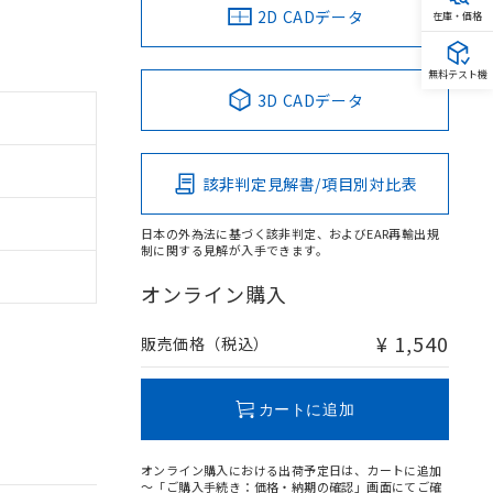
2D CADデータ
在庫・価格
無料テスト機
3D CADデータ
該非判定見解書/項目別対比表
日本の外為法に基づく該非判定、およびEAR再輸出規
制に関する見解が入手できます。
オンライン購入
¥ 1,540
販売価格（税込）
カートに追加
オンライン購入における出荷予定日は、カートに追加
～「ご購入手続き：価格・納期の確認」画面にてご確