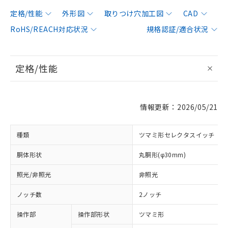
定格/性能
外形図
取りつけ穴加工図
CAD
RoHS/REACH対応状況
規格認証/適合状況
定格/性能
情報更新：2026/05/21
種類
ツマミ形セレクタスイッチ
胴体形状
丸胴形(φ30mm)
照光/非照光
非照光
ノッチ数
2ノッチ
操作部
操作部形状
ツマミ形