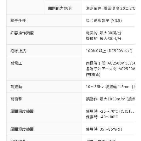
対応予定なし：EU RoHS指令（10物質）の
開閉能力説明
測定条件: 周囲温度 20±2℃、
以下の条件をお読みいただき、同意のうえ
非含有に非対応の商品で、対応品を出す予
ご利用ください。
定はありません。
端子仕様
ねじ締め端子 (M3.5)
調査・確認中：EU RoHS指令（10物質）の
本サービスは、当社制御機器事業取扱
※1 中国RoHS○×表
非含有の対応状況を調査中または確認中の
許容操作頻度
電気的: 最大30回/分
商品の当社在庫状況および標準価格
機械的: 最大30回/分
商品です。
(税抜)を提供させていただくもので
「○」：最大均質材料含有率が中国RoHSの
非該当品：ライセンス料など無形物で、有
す。
絶縁抵抗
100MΩ以上 (DC500Vメガ)
基準値以下であることを示します。
害物質有無と関係のない商品です。
当社制御機器事業取扱商品の中には、
「×」：最大均質材料含有率が中国RoHSの
仕入先様の事情により、非含有部品として
本サービスの対象外となる商品もある
耐電圧
同極端子間: AC2500V 50/60Hz
基準値を超えていることを示します。
いたものが、含有品と判明した場合などや
当社は、これら貴社製品のうち、外国
各端子とアース間: AC2500V 50/
ことをご了承ください。
「－」：未確認です。当社販売部門へお問
むを得ず変更することがあります。
為替および外国貿易法に定める商品
(初期値)
在庫状況および標準価格照会結果は、
い合わせください。
（以下｢規制貨物等」という）を輸出
記載している更新日時点での社内デー
*EU RoHS指令（10物質）：
耐振動
10～55Hz 複振幅 1.5mm (接
または国外への提供する場合は、日本
記
タに基づき作成されるものであり、閲
説明
鉛(Pb) 1000ppm以下、 水銀(Hg) 1000ppm以下、 カド
*中国RoHS10物質の基準値 (GB/T26572)：
国政府の輸出許可(または役務取引許
号
覧された時点での実際の在庫および標
ミウム(Cd) 100ppm以下、
Pb(鉛) :1000ppm、 Hg(水銀) : 1000ppm、 Cd(カドミウ
2
耐衝撃
誤動作: 最大1000m/s
(接点開
可)を取得するなどの必要な手続きを
六価クロム(Cr(Ⅵ)) 1000ppm以下、ポリ臭化ビフェニル
ム) : 100ppm、
準価格とは異なる場合があることをご
類(PBB) 1000ppm以下、ポリ臭化ジフェニルエーテル類
Cr(Ⅵ)(六価クロム) : 1000ppm、 PBBs(ポリ臭化ビフェ
とります。
了承ください。
(PBDE) 1000ppm以下、フタル酸ビス(2-エチルヘキシ
○
一定数以上の在庫あり
ニル類) : 1000ppm、 PBDEs(ポリ臭化ジフェニルエーテ
周囲温度範囲
使用時: -25～70℃ (ただし
当社は規制貨物を破棄する場合は、完
ル) (DEHP)(別名：DOP) 1000ppm以下、フタル酸ブチ
正式な納期状況および標準価格はお客
ル類) : 1000ppm、
保存時: -40～80℃
ルベンジル（BBP） 1000ppm以下、フタル酸ジブチル
全に破砕するなど、違法に輸出されな
DBP(フタル酸ジブチル) : 1000ppm、 DIBP(フタル酸ジ
様のお取引先、またはお客様担当のオ
（DBP） 1000ppm以下、フタル酸ジイソブチル
イソブチル) : 1000ppm、 BBP(フタル酸ブチルベンジ
△
一定数には満たないが在庫あり
いよう必要な手段を講じます。
ムロン制御機器販売店・当社販売員に
(DIBP) 1000ppm以下
周囲湿度範囲
使用時: 35～85%RH
ル) : 1000ppm、
当社は貴社製品を、核兵器、ミサイ
但し、RoHS指令で産業用監視および制御機器に対する
DEHP(フタル酸ビス(2-エチルヘキシル)) : 1000ppm
ご相談ください。
適用除外項目は除く。
ル、化学兵器、生物兵器またはその他
－
在庫なし(最新の在庫状況につ