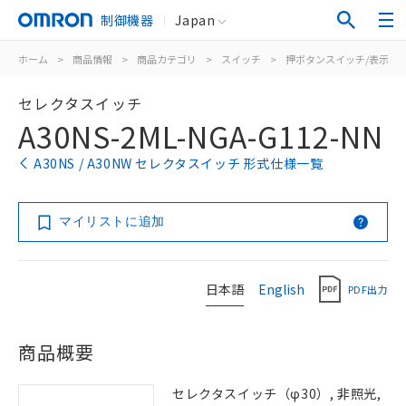
制御機器
Japan
ホーム
>
商品情報
>
商品カテゴリ
>
スイッチ
>
押ボタンスイッチ/表示灯
セレクタスイッチ
A30NS-2ML-NGA-G112-NN
A30NS / A30NW セレクタスイッチ 形式仕様一覧
マイリストに追加
日本語
English
PDF出力
商品概要
セレクタスイッチ（φ30）, 非照光,