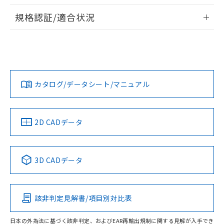
物質の対応では、対応完了までの期間は出
情報更新：2026/7/29
荷製品に未対応品が混在することから備考
規格認証/適合状況
欄に対応日を記載しておりました。
ログイン/会員登録
EU RoHS
注意事項・凡例
A30NS-2ML-NGA-G112-NNについての規格認証/適合状況に
既に当社にて対応品への在庫切替を完了
ついては、「カスタマーサポートセンタ お客様相談室」また
していることから、特段のことがない限
は貴社担当オムロン営業員または販売店にお問い合わせくだ
り、2022年1月12日より割愛しておりま
対応状況
対応予定月
※1
※2
さい。
す。
ダウンロードデータをご利用いただく前に、以下を必ずお読
みください。
カタログ/データシート/マニュアル
対応済み
ソフトウェアの使用条件
お問い合わせ
中国 RoHS
注意事項・凡例
2D CADデータ
中国 RoHS表
※1 ※2
3D CADデータ
Pb
Hg
Cd
Cr(VI)
該非判定見解書/項目別対比表
O
O
O
O
日本の外為法に基づく該非判定、およびEAR再輸出規制に関する見解が入手でき