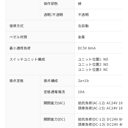
操作部色
緑
透明/不透明
不透明
復帰方式
左自動
ベゼル材質
金属
最小適用負荷
DC5V 6mA
スイッチユニット構成
ユニット位置1: NO
ユニット位置2: NO
ユニット位置3: NC
接点定格
接点構成
2a+1b
※1 対応状況
定格通電電流
10A
対応済み：EU RoHS指令（10物質）の
開閉能力(AC)
抵抗負荷(AC-12): AC24V 10A/A
非含有に対応した製品が提供可能な商品で
誘導負荷(AC-15): AC24V 10A/AC
す。
対応予定：EU RoHS指令（10物質）の非含
開閉能力(DC)
抵抗負荷(DC-12): DC24V 8A/DC
ご利用条件
有に対応した製品に切り替える予定のある
誘導負荷(DC-13): DC24V 4A/DC
商品です。