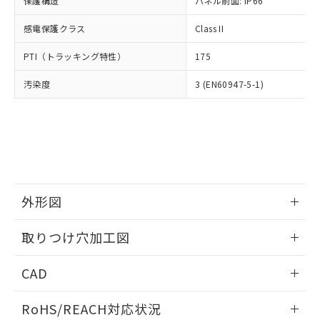
保護構造
パネル前面: IP66
オムロン制御機器販売店や当社販売拠
フタル酸エステル類の４物質については閾値を超える意
武器並びにこれらの製造装置等に一切
いては、お客様のお取引先、ま
図的な使用がないことを確認しています。
点は「
販売ネットワーク
」をご確認
※2 環境保護使用期限
使用いたしません。
感電保護クラス
Class II
たはお客様担当のオムロン制御
ください。
当社は、貴社製品を第三者に販売する
機器販売店・当社販売員にご確
在庫状況および標準価格結果を当社の
※2 対応予定月
「ｅ」：有害物質（10物質）のすべてが基
PTI（トラッキング特性）
175
場合は、上記1、2および3の内容を当
認ください)
事前の承諾なく第三者に漏洩または開
準値以下であることを示します。
該第三者に通知します。また当社は、
示しないようお願いします。
汚染度
3 (EN60947-5-1)
部品在庫の切り替え状況などにより、予定
「10」：通常の使用状況下において有害物
販売先および販売に係わる関係者が違
マイパーツ機能（部品リスト作成サー
空
受注生産機種、また在庫状況の
月が前後することがあります。
質が外部に漏えいし、環境に深刻な影響を
法に輸出するおそれがある場合は、取
ビス）をご利用いただくには、I-Web
白
情報を公開していない機種
及ぼさない年数を意味します。
り引きをいたしません。
メンバーズにご登録されている必要が
「－」：未確認です。当社販売部門へお問
あります。
い合わせください。
お客様が当ウェブサイト上で当社にご
※3 非含有証明書ダウンロード
登録された部品リストについて、当社
および当社の共同利用者が、当社の製
下記の非含有証明書をダウンロードするこ
品・サービスに関するお客様との取
外形図
とができます。
合意する
キャンセル
引・商談に必要な範囲で利用すること
をご了承ください。
情報更新：2026/05/21
取りつけ穴加工図
EU RoHS指令（10物質）の非含有証明書
※当社の共同利用者とは、
"個人情報
51物質の非含有証明書（当社基準）
の共同利用に関して"
の「1.共同利
情報更新：2026/05/21
※本証明書は発行日時点で非含有を証明す
CAD
用者の範囲」に記載されている法人を
るもので、過去に遡って非含有を証明する
指します。
ものではありません。
ログイン/会員登録いただくと、CADデータをダウンロー
RoHS/REACH対応状況
また、RoHS指令のフタル酸エステル類４
ドすることができます。