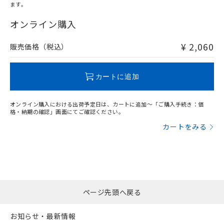
ます。
"対応済み"や非含有の記載がされた商品であっても、流通
在庫等で未対応品が混在する可能性があります。
オンライン購入
非含有品が必要な際は、弊社営業部門もしくは販売店へお
問い合わせください。
¥ 2,060
販売価格（税込）
この製品のRoHS/REACH対応状況ページへ
カートに追加
オンライン購入における出荷予定日は、カートに追加～「ご購入手続き：価
格・納期の確認」画面にてご確認ください。
カートをみる
ページ先頭へ戻る
お知らせ・最新情報