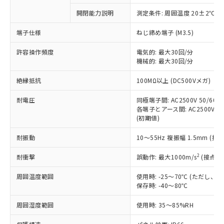
対応予定なし：EU RoHS指令（10物質）の
開閉能力説明
測定条件: 周囲温度 20±2℃、
以下の条件をお読みいただき、同意のうえ
非含有に非対応の商品で、対応品を出す予
ご利用ください。
定はありません。
端子仕様
ねじ締め端子 (M3.5)
調査・確認中：EU RoHS指令（10物質）の
本サービスは、当社制御機器事業取扱
※1 中国RoHS○×表
非含有の対応状況を調査中または確認中の
許容操作頻度
電気的: 最大30回/分
商品の当社在庫状況および標準価格
機械的: 最大30回/分
商品です。
(税抜)を提供させていただくもので
「○」：最大均質材料含有率が中国RoHSの
非該当品：ライセンス料など無形物で、有
す。
絶縁抵抗
100MΩ以上 (DC500Vメガ)
基準値以下であることを示します。
害物質有無と関係のない商品です。
当社制御機器事業取扱商品の中には、
「×」：最大均質材料含有率が中国RoHSの
仕入先様の事情により、非含有部品として
本サービスの対象外となる商品もある
耐電圧
同極端子間: AC2500V 50/60Hz
基準値を超えていることを示します。
いたものが、含有品と判明した場合などや
当社は、これら貴社製品のうち、外国
各端子とアース間: AC2500V 50/
ことをご了承ください。
「－」：未確認です。当社販売部門へお問
むを得ず変更することがあります。
為替および外国貿易法に定める商品
(初期値)
在庫状況および標準価格照会結果は、
い合わせください。
（以下｢規制貨物等」という）を輸出
記載している更新日時点での社内デー
*EU RoHS指令（10物質）：
耐振動
10～55Hz 複振幅 1.5mm (接
または国外への提供する場合は、日本
記
タに基づき作成されるものであり、閲
説明
鉛(Pb) 1000ppm以下、 水銀(Hg) 1000ppm以下、 カド
*中国RoHS10物質の基準値 (GB/T26572)：
国政府の輸出許可(または役務取引許
号
覧された時点での実際の在庫および標
ミウム(Cd) 100ppm以下、
Pb(鉛) :1000ppm、 Hg(水銀) : 1000ppm、 Cd(カドミウ
2
耐衝撃
誤動作: 最大1000m/s
(接点開
可)を取得するなどの必要な手続きを
六価クロム(Cr(Ⅵ)) 1000ppm以下、ポリ臭化ビフェニル
ム) : 100ppm、
準価格とは異なる場合があることをご
類(PBB) 1000ppm以下、ポリ臭化ジフェニルエーテル類
Cr(Ⅵ)(六価クロム) : 1000ppm、 PBBs(ポリ臭化ビフェ
とります。
了承ください。
(PBDE) 1000ppm以下、フタル酸ビス(2-エチルヘキシ
○
一定数以上の在庫あり
ニル類) : 1000ppm、 PBDEs(ポリ臭化ジフェニルエーテ
周囲温度範囲
使用時: -25～70℃ (ただし
当社は規制貨物を破棄する場合は、完
ル) (DEHP)(別名：DOP) 1000ppm以下、フタル酸ブチ
正式な納期状況および標準価格はお客
ル類) : 1000ppm、
保存時: -40～80℃
ルベンジル（BBP） 1000ppm以下、フタル酸ジブチル
全に破砕するなど、違法に輸出されな
DBP(フタル酸ジブチル) : 1000ppm、 DIBP(フタル酸ジ
様のお取引先、またはお客様担当のオ
（DBP） 1000ppm以下、フタル酸ジイソブチル
イソブチル) : 1000ppm、 BBP(フタル酸ブチルベンジ
△
一定数には満たないが在庫あり
いよう必要な手段を講じます。
ムロン制御機器販売店・当社販売員に
(DIBP) 1000ppm以下
周囲湿度範囲
使用時: 35～85%RH
ル) : 1000ppm、
当社は貴社製品を、核兵器、ミサイ
但し、RoHS指令で産業用監視および制御機器に対する
DEHP(フタル酸ビス(2-エチルヘキシル)) : 1000ppm
ご相談ください。
適用除外項目は除く。
ル、化学兵器、生物兵器またはその他
－
在庫なし(最新の在庫状況につ