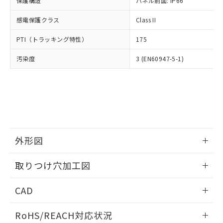
保護構造
パネル前面: IP66
オムロン制御機器販売店や当社販売拠
フタル酸エステル類の４物質については閾値を超える意
武器並びにこれらの製造装置等に一切
いては、お客様のお取引先、ま
図的な使用がないことを確認しています。
点は「
販売ネットワーク
」をご確認
※2 環境保護使用期限
使用いたしません。
感電保護クラス
Class II
たはお客様担当のオムロン制御
ください。
当社は、貴社製品を第三者に販売する
機器販売店・当社販売員にご確
在庫状況および標準価格結果を当社の
※2 対応予定月
「ｅ」：有害物質（10物質）のすべてが基
PTI（トラッキング特性）
175
場合は、上記1、2および3の内容を当
認ください)
事前の承諾なく第三者に漏洩または開
準値以下であることを示します。
該第三者に通知します。また当社は、
示しないようお願いします。
汚染度
3 (EN60947-5-1)
部品在庫の切り替え状況などにより、予定
「10」：通常の使用状況下において有害物
販売先および販売に係わる関係者が違
マイパーツ機能（部品リスト作成サー
空
受注生産機種、また在庫状況の
月が前後することがあります。
質が外部に漏えいし、環境に深刻な影響を
法に輸出するおそれがある場合は、取
ビス）をご利用いただくには、I-Web
白
情報を公開していない機種
及ぼさない年数を意味します。
り引きをいたしません。
メンバーズにご登録されている必要が
「－」：未確認です。当社販売部門へお問
あります。
い合わせください。
お客様が当ウェブサイト上で当社にご
※3 非含有証明書ダウンロード
登録された部品リストについて、当社
および当社の共同利用者が、当社の製
下記の非含有証明書をダウンロードするこ
品・サービスに関するお客様との取
外形図
とができます。
合意する
キャンセル
引・商談に必要な範囲で利用すること
をご了承ください。
情報更新：2026/05/21
取りつけ穴加工図
EU RoHS指令（10物質）の非含有証明書
※当社の共同利用者とは、
"個人情報
51物質の非含有証明書（当社基準）
の共同利用に関して"
の「1.共同利
情報更新：2026/05/21
※本証明書は発行日時点で非含有を証明す
CAD
用者の範囲」に記載されている法人を
るもので、過去に遡って非含有を証明する
指します。
ものではありません。
ログイン/会員登録いただくと、CADデータをダウンロー
RoHS/REACH対応状況
また、RoHS指令のフタル酸エステル類４
ドすることができます。