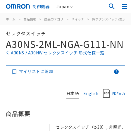
制御機器
Japan
ホーム
>
商品情報
>
商品カテゴリ
>
スイッチ
>
押ボタンスイッチ/表示灯
セレクタスイッチ
A30NS-2ML-NGA-G111-NN
A30NS / A30NW セレクタスイッチ 形式仕様一覧
マイリストに追加
日本語
English
PDF出力
商品概要
セレクタスイッチ（φ30）, 非照光,