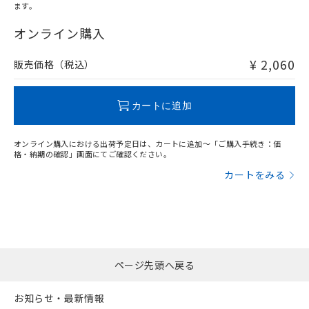
ます。
"対応済み"や非含有の記載がされた商品であっても、流通
在庫等で未対応品が混在する可能性があります。
オンライン購入
非含有品が必要な際は、弊社営業部門もしくは販売店へお
問い合わせください。
¥ 2,060
販売価格（税込）
この製品のRoHS/REACH対応状況ページへ
カートに追加
オンライン購入における出荷予定日は、カートに追加～「ご購入手続き：価
格・納期の確認」画面にてご確認ください。
カートをみる
ページ先頭へ戻る
お知らせ・最新情報