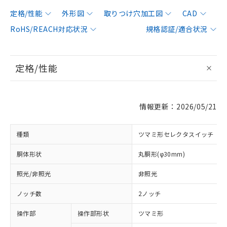
定格/性能
外形図
取りつけ穴加工図
CAD
RoHS/REACH対応状況
規格認証/適合状況
定格/性能
情報更新：2026/05/21
種類
ツマミ形セレクタスイッチ
胴体形状
丸胴形(φ30mm)
照光/非照光
非照光
ノッチ数
2ノッチ
操作部
操作部形状
ツマミ形