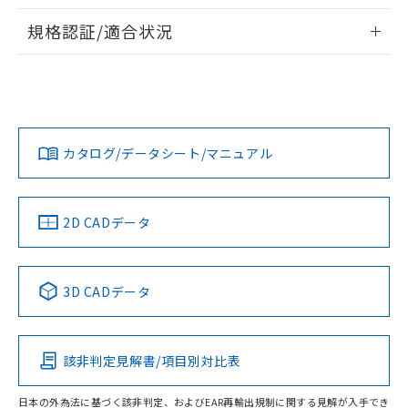
物質の対応では、対応完了までの期間は出
情報更新：2026/7/29
荷製品に未対応品が混在することから備考
規格認証/適合状況
欄に対応日を記載しておりました。
ログイン/会員登録
EU RoHS
注意事項・凡例
A30NS-2ML-NGA-G111-NNについての規格認証/適合状況に
既に当社にて対応品への在庫切替を完了
ついては、「カスタマーサポートセンタ お客様相談室」また
していることから、特段のことがない限
は貴社担当オムロン営業員または販売店にお問い合わせくだ
り、2022年1月12日より割愛しておりま
対応状況
対応予定月
※1
※2
さい。
す。
ダウンロードデータをご利用いただく前に、以下を必ずお読
みください。
カタログ/データシート/マニュアル
対応済み
ソフトウェアの使用条件
お問い合わせ
中国 RoHS
注意事項・凡例
2D CADデータ
中国 RoHS表
※1 ※2
3D CADデータ
Pb
Hg
Cd
Cr(VI)
該非判定見解書/項目別対比表
O
O
O
O
日本の外為法に基づく該非判定、およびEAR再輸出規制に関する見解が入手でき