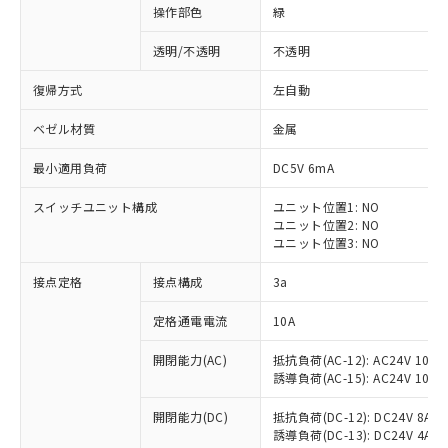
操作部色
緑
透明/不透明
不透明
復帰方式
左自動
ベゼル材質
金属
最小適用負荷
DC5V 6mA
スイッチユニット構成
ユニット位置1: NO
ユニット位置2: NO
ユニット位置3: NO
接点定格
接点構成
3a
※1 対応状況
定格通電電流
10A
対応済み：EU RoHS指令（10物質）の
開閉能力(AC)
抵抗負荷(AC-12): AC24V 10A/A
非含有に対応した製品が提供可能な商品で
誘導負荷(AC-15): AC24V 10A/AC
す。
対応予定：EU RoHS指令（10物質）の非含
開閉能力(DC)
抵抗負荷(DC-12): DC24V 8A/DC
ご利用条件
有に対応した製品に切り替える予定のある
誘導負荷(DC-13): DC24V 4A/DC
商品です。