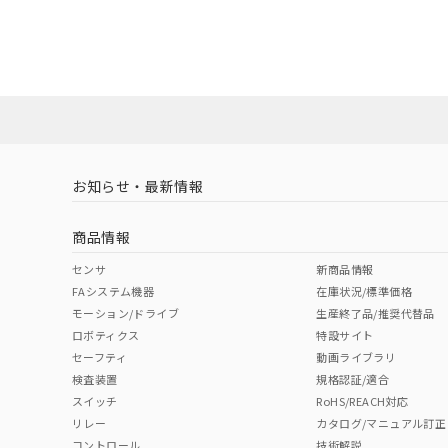
EU RoHS
注意事項・凡例
A30NS-2ML-NGA-G102-NNについての規格認証/適
業員または販売店にお問い合わせください。
ダウンロードデータをご利用いただく前に、以下を必ずお読
対応状況
対応予定月
※1
※2
ソフトウェアの使用条件
対応済み
お知らせ・最新情報
中国 RoHS
注意事項・凡例
商品情報
中国 RoHS表
※1 ※2
センサ
新商品情報
FAシステム機器
在庫状況/標準価格
Pb
Hg
Cd
Cr(V
モーション/ドライブ
生産終了品/推奨代替品
ロボティクス
特設サイト
セーフティ
動画ライブラリ
検査装置
規格認証/適合
O
O
O
O
スイッチ
RoHS/REACH対応
リレー
カタログ/マニュアル訂正
コントロール
技術解説