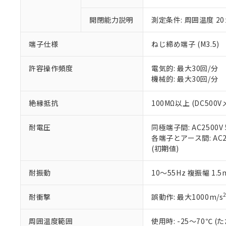
「×」：最大均質
本サービスは
当社は、これ
*EU RoHS指令（10物
「－」：未確認で
鉛(Pb) 1000ppm以下、
開閉能力説明
測定条件: 周囲温度 2
くものです。
う）を輸出ま
記
説明
六価クロム(Cr(Ⅵ)) 1
当社制御機器
などの必要な
フタル酸ビス(2-エチルヘ
号
*中国RoHS10物質の基準値 
ル（DBP） 1000ppm
在庫状況およ
当社は規制貨
端子仕様
ねじ締め端子 (M3.5)
Pb(鉛) :1000ppm、 Hg
但し、RoHS指令で産
のであり、閲
ます。
Cr(Ⅵ)(六価クロム) : 
フタル酸エステル類の４
○
一定数以
DBP(フタル酸ジブチル) :
い。
当社は貴社製
許容操作頻度
電気的: 最大30回/分
DEHP(フタル酸ビス(2-エ
正式な納期状
置等に一切使
機械的: 最大30回/分
当社販売員に
※2 対応予定月
△
一定数に
当社は、貴社
オムロン制御
また当社は、
※2 環境保護使
絶縁抵抗
100MΩ以上 (DC500V
在庫状況およ
部品在庫の切り替
たしません。
－
在庫なし
す。
「ｅ」：有害物質
機器販売
耐電圧
同極端子間: AC2500V 5
マイパーツ機
「10」：通常の
各端子とアース間: AC250
ている必要が
味します。
空
受注生産
(初期値)
お客様が当ウ
※3 非含有証明
「－」：未確認で
白
が、当社の製
さい。
下記の非含有証明
耐振動
10～55Hz 複振幅 1.
※当社の共同
いる法人を指
EU RoHS指令（
耐衝撃
誤動作: 最大1000m/s
51物質の非含有証
※本証明書は発行
周囲温度範囲
使用時: -25～70℃
また、RoHS指