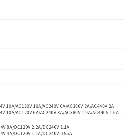
 RoHS指令（10物質）の非含有に対応した製品が提供可能な商品です
oHS指令（10物質）の非含有に対応した製品に切り替える予定のある
 RoHS指令（10物質）の非含有に非対応の商品で、対応品を出す予
V 10A/AC120V 10A/AC240V 6A/AC380V 2A/AC440V 2A
 RoHS指令（10物質）の非含有の対応状況を調査中または確認中の
 10A/AC120V 6A/AC240V 3A/AC380V 1.9A/AC440V 1.6A
ンス料など無形物で、有害物質有無と関係のない商品です。
○×表
より、非含有部品としていたものが、含有品と判明した場合などやむ
V 8A/DC120V 2.2A/DC240V 1.1A
みいただき、同意のうえご利用ください。
V 4A/DC120V 1.1A/DC240V 0.55A
材料含有率が中国RoHSの基準値以下であることを示します。