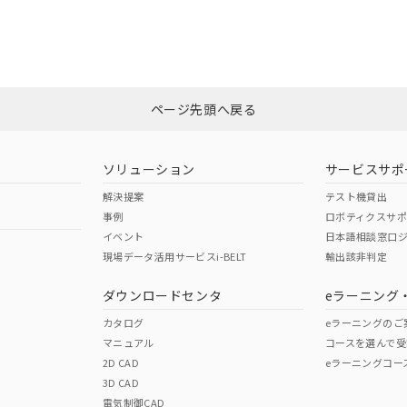
合状況については、「カスタマーサポートセンタ お客様相談室」または貴社
みください。
非含有証明書
※3
ページ先頭へ戻る
ダウンロードはこちら
ソリューション
サービスサポ
解決提案
テスト機貸出
事例
ロボティクスサ
イベント
日本語相談窓口
現場データ活用サービスi-BELT
輸出該非判定
I)
PBBs
PBDEs
DBP
ダウンロードセンタ
eラーニング
カタログ
eラーニングのご
マニュアル
コースを選んで受
O
O
O
2D CAD
eラーニングコー
3D CAD
電気制御CAD