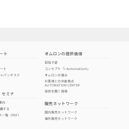
担当オムロン営
お問い合わせ
ート
オムロンの提供価値
目指す姿
ポート
コンセプト「i-Automation!」
ジャパンデスク
オムロンの強み
お客様との共創拠点
AUTOMATION CENTER
DIBP
BBP
DEHP
環境保護
技術を磨く現場
・セミナ
使用期限
案内
販売ネットワーク
講する
O
O
O
e
国内販売ネットワーク
ス一覧（PDF）
海外販売ネットワーク