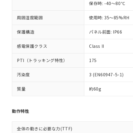
保存時: -40～80℃
混在することから
既に当社にて対応
り割愛しておりま
周囲湿度範囲
使用時: 35～85%RH
保護構造
パネル前面: IP66
感電保護クラス
Class II
PTI（トラッキング特性）
175
汚染度
3 (EN60947-5-1)
質量
約60g
動作特性
全体の動きに必要な力(TTF)