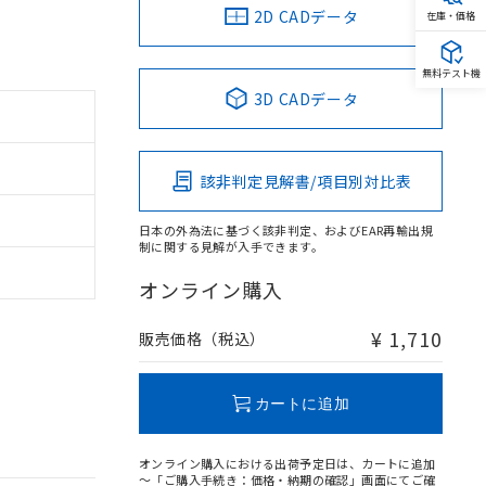
2D CADデータ
在庫・価格
無料テスト機
3D CADデータ
該非判定見解書/項目別対比表
日本の外為法に基づく該非判定、およびEAR再輸出規
制に関する見解が入手できます。
オンライン購入
¥ 1,710
販売価格（税込）
カートに追加
オンライン購入における出荷予定日は、カートに追加
～「ご購入手続き：価格・納期の確認」画面にてご確