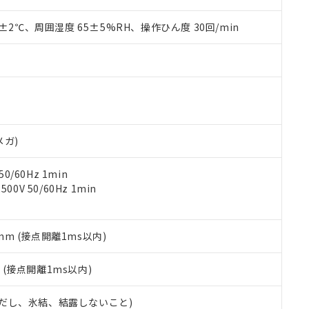
材料含有率が中国RoHSの基準値を超えていることを示します。
、当社制御機器事業取扱商品の当社在庫状況および標準価格(税抜)
ら貴社製品のうち、外国為替および外国貿易法に定める商品（以下｢
質）：
す。当社販売部門へお問い合わせください。
 水銀(Hg) 1000ppm以下、 カドミウム(Cd) 100ppm以下、
0±2℃、周囲湿度 65±5%RH、操作ひん度 30回/min
たは国外への提供する場合は、日本国政府の輸出許可(または役務取
000ppm以下、ポリ臭化ビフェニル類(PBB) 1000ppm以下、ポリ臭化ジフェニルエーテル類(P
事業取扱商品の中には、本サービスの対象外となる商品もあること
手続きをとります。
キシル) (DEHP)(別名：DOP) 1000ppm以下、フタル酸ブチルベンジル（BBP） 100
(GB/T26572)：
以下、フタル酸ジイソブチル (DIBP) 1000ppm以下
び標準価格照会結果は、記載している更新日時点での社内データに
物を破棄する場合は、完全に破砕するなど、違法に輸出されないよ
(水銀) : 1000ppm、 Cd(カドミウム) : 100ppm、
業用監視および制御機器に対する適用除外項目は除く。
覧された時点での実際の在庫および標準価格とは異なる場合がある
1000ppm、 PBBs(ポリ臭化ビフェニル類) : 1000ppm、 PBDEs(ポリ臭化ジフェニルエーテル類
物質については閾値を超える意図的な使用がないことを確認しています。
上の在庫あり
 1000ppm、 DIBP(フタル酸ジイソブチル) : 1000ppm、 BBP(フタル酸ブチルベンジル) :
品を、核兵器、ミサイル、化学兵器、生物兵器またはその他武器並
チルヘキシル)) : 1000ppm
況および標準価格はお客様のお取引先、またはお客様担当のオムロ
用いたしません。
ご相談ください。
は満たないが在庫あり
製品を第三者に販売する場合は、上記1、2および3の内容を当該第
機器販売店や当社販売拠点は「
販売ネットワーク
」をご確認くだ
販売先および販売に係わる関係者が違法に輸出するおそれがある場
用期限
メガ)
び標準価格結果を当社の事前の承諾なく第三者に漏洩または開示し
え状況などにより、予定月が前後することがあります。
(最新の在庫状況については、お客様のお取引先、またはお客様担当
（10物質）のすべてが基準値以下であることを示します。
店・当社販売員にご確認ください)
0/60Hz 1min
能（部品リスト作成サービス）をご利用いただくには、I-Webメン
使用状況下において有害物質が外部に漏えいし、環境に深刻な影響を
0V 50/60Hz 1min
あります。
機種、また在庫状況の情報を公開していない機種
ェブサイト上で当社にご登録された部品リストについて、当社およ
書ダウンロード
す。当社販売部門へお問い合わせください。
品・サービスに関するお客様との取引・商談に必要な範囲で利用す
合意する
キャンセル
書をダウンロードすることができます。
5mm (接点開離1ms以内)
利用者とは、
"個人情報の共同利用に関して"
の「1.共同利用者の
します。
10物質）の非含有証明書
2
(接点開離1ms以内)
明書（当社基準）
日時点で非含有を証明するもので、過去に遡って非含有を証明するも
 (ただし、氷結、結露しないこと)
令のフタル酸エステル類４物質の対応では、対応完了までの期間は出