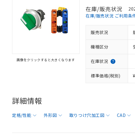
在庫/販売状況
20
在庫/販売状況 ご利用条
販売状況
機種区分
画像をクリックすると大きくなります
在庫状況
標準価格(税別)
詳細情報
定格/性能
外形図
取りつけ穴加工図
CAD