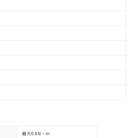
備考欄に対応日を記載しておりました。
品への在庫切替を完了していることから、特段のことがない限り、20
す。
最大0.6N・m