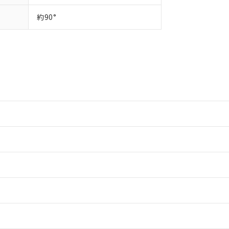
約90°
情報更新：2
情報更新：2
ードすることができます。
情報更新：
ログイン/会員登録