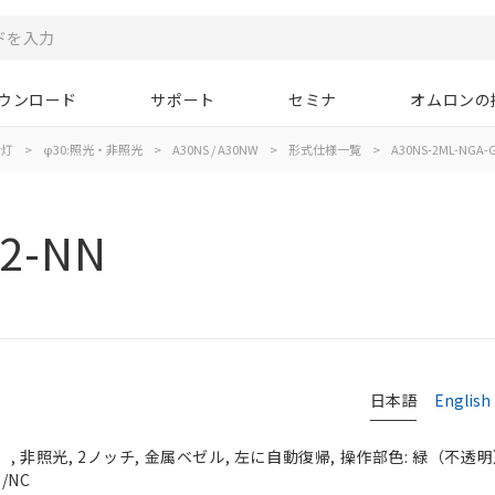
ウンロード
サポート
セミナ
オムロンの
示灯
>
φ30:照光・非照光
>
A30NS / A30NW
>
形式仕様一覧
>
A30NS-2ML-NGA-
02-NN
日本語
English
 非照光, 2ノッチ, 金属ベゼル, 左に自動復帰, 操作部色: 緑（不透明）, 
/NC