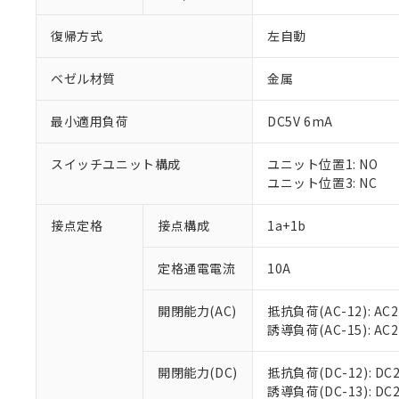
復帰方式
左自動
ベゼル材質
金属
最小適用負荷
DC5V 6mA
スイッチユニット構成
ユニット位置1: NO
ユニット位置3: NC
接点定格
接点構成
1a+1b
※1 対応状況
定格通電電流
10A
対応済み：EU
対応予定：EU R
対応予定なし：EU
開閉能力(AC)
抵抗負荷(AC-12): AC24
調査・確認中：EU
ご利用条件
誘導負荷(AC-15): AC24V
非該当品：ライセ
※1 中国RoHS
仕入先様の事情に
開閉能力(DC)
抵抗負荷(DC-12): DC24
があります。
以下の条件をお読
誘導負荷(DC-13): DC24
「○」：最大均質