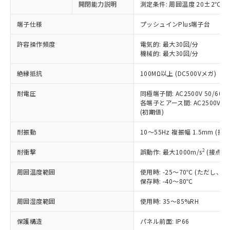
開閉能力説明
測定条件: 周囲温度 20±2℃、
対応予定なし：EU RoHS指令（10物質）の
以下の条件をお読みいただき、同意のうえ
非含有に非対応の商品で、対応品を出す予
ご利用ください。
端子仕様
プッシュインPlus端子台
定はありません。
調査・確認中：EU RoHS指令（10物質）の
本サービスは、当社制御機器事業取扱
許容操作頻度
電気的: 最大30回/分
※1 中国RoHS○×表
非含有の対応状況を調査中または確認中の
機械的: 最大30回/分
商品の当社在庫状況および標準価格
商品です。
(税抜)を提供させていただくもので
「○」：最大均質材料含有率が中国RoHSの
非該当品：ライセンス料など無形物で、有
絶縁抵抗
100MΩ以上 (DC500Vメガ)
す。
基準値以下であることを示します。
害物質有無と関係のない商品です。
当社制御機器事業取扱商品の中には、
「×」：最大均質材料含有率が中国RoHSの
仕入先様の事情により、非含有部品として
耐電圧
同極端子間: AC2500V 50/60Hz
本サービスの対象外となる商品もある
基準値を超えていることを示します。
いたものが、含有品と判明した場合などや
各端子とアース間: AC2500V 50/
当社は、これら貴社製品のうち、外国
ことをご了承ください。
「－」：未確認です。当社販売部門へお問
(初期値)
むを得ず変更することがあります。
為替および外国貿易法に定める商品
在庫状況および標準価格照会結果は、
い合わせください。
（以下｢規制貨物等」という）を輸出
記載している更新日時点での社内デー
耐振動
10～55Hz 複振幅 1.5mm (接
*EU RoHS指令（10物質）：
または国外への提供する場合は、日本
記
タに基づき作成されるものであり、閲
説明
鉛(Pb) 1000ppm以下、 水銀(Hg) 1000ppm以下、 カド
*中国RoHS10物質の基準値 (GB/T26572)：
国政府の輸出許可(または役務取引許
号
覧された時点での実際の在庫および標
ミウム(Cd) 100ppm以下、
2
耐衝撃
誤動作: 最大1000m/s
(接点開
Pb(鉛) :1000ppm、 Hg(水銀) : 1000ppm、 Cd(カドミウ
可)を取得するなどの必要な手続きを
六価クロム(Cr(Ⅵ)) 1000ppm以下、ポリ臭化ビフェニル
ム) : 100ppm、
準価格とは異なる場合があることをご
類(PBB) 1000ppm以下、ポリ臭化ジフェニルエーテル類
Cr(Ⅵ)(六価クロム) : 1000ppm、 PBBs(ポリ臭化ビフェ
とります。
周囲温度範囲
使用時: -25～70℃ (ただし
了承ください。
(PBDE) 1000ppm以下、フタル酸ビス(2-エチルヘキシ
○
一定数以上の在庫あり
ニル類) : 1000ppm、 PBDEs(ポリ臭化ジフェニルエーテ
当社は規制貨物を破棄する場合は、完
保存時: -40～80℃
ル) (DEHP)(別名：DOP) 1000ppm以下、フタル酸ブチ
正式な納期状況および標準価格はお客
ル類) : 1000ppm、
ルベンジル（BBP） 1000ppm以下、フタル酸ジブチル
全に破砕するなど、違法に輸出されな
DBP(フタル酸ジブチル) : 1000ppm、 DIBP(フタル酸ジ
様のお取引先、またはお客様担当のオ
（DBP） 1000ppm以下、フタル酸ジイソブチル
イソブチル) : 1000ppm、 BBP(フタル酸ブチルベンジ
△
一定数には満たないが在庫あり
周囲湿度範囲
使用時: 35～85%RH
いよう必要な手段を講じます。
ムロン制御機器販売店・当社販売員に
(DIBP) 1000ppm以下
ル) : 1000ppm、
当社は貴社製品を、核兵器、ミサイ
但し、RoHS指令で産業用監視および制御機器に対する
DEHP(フタル酸ビス(2-エチルヘキシル)) : 1000ppm
ご相談ください。
適用除外項目は除く。
保護構造
パネル前面: IP66
ル、化学兵器、生物兵器またはその他
－
在庫なし(最新の在庫状況につ
オムロン制御機器販売店や当社販売拠
フタル酸エステル類の４物質については閾値を超える意