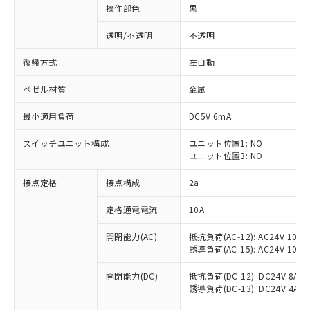
操作部色
黒
透明/不透明
不透明
復帰方式
左自動
ベゼル材質
金属
最小適用負荷
DC5V 6mA
スイッチユニット構成
ユニット位置1: NO
ユニット位置3: NO
接点定格
接点構成
2a
※1 対応状況
定格通電電流
10A
対応済み：EU RoHS指令（10物質）の
開閉能力(AC)
抵抗負荷(AC-12): AC24V 10A/A
非含有に対応した製品が提供可能な商品で
誘導負荷(AC-15): AC24V 10A/AC
す。
対応予定：EU RoHS指令（10物質）の非含
開閉能力(DC)
抵抗負荷(DC-12): DC24V 8A/DC
ご利用条件
有に対応した製品に切り替える予定のある
誘導負荷(DC-13): DC24V 4A/DC
商品です。