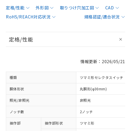
定格/性能
外形図
取りつけ穴加工図
CAD
RoHS/REACH対応状況
規格認証/適合状況
定格/性能
情報更新：2026/05/21
種類
ツマミ形セレクタスイッチ
胴体形状
丸胴形(φ30mm)
照光/非照光
非照光
ノッチ数
2ノッチ
操作部
操作部形状
ツマミ形