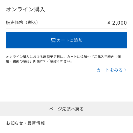
"対応済み"や非含有の記載がされた商品であっても、流通
在庫等で未対応品が混在する可能性があります。
オンライン購入
非含有品が必要な際は、弊社営業部門もしくは販売店へお
問い合わせください。
¥ 2,000
販売価格（税込）
この製品のRoHS/REACH対応状況ページへ
カートに追加
オンライン購入における出荷予定日は、カートに追加～「ご購入手続き：価
格・納期の確認」画面にてご確認ください。
カートをみる
ページ先頭へ戻る
お知らせ・最新情報