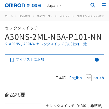
制御機器
Japan
ホーム
>
商品情報
>
商品カテゴリ
>
スイッチ
>
押ボタンスイッチ/表示灯
セレクタスイッチ
A30NS-2ML-NBA-P101-NN
A30NS / A30NW セレクタスイッチ 形式仕様一覧
マイリストに追加
日本語
English
PDF出力
商品概要
セレクタスイッチ（φ30）, 非照光,