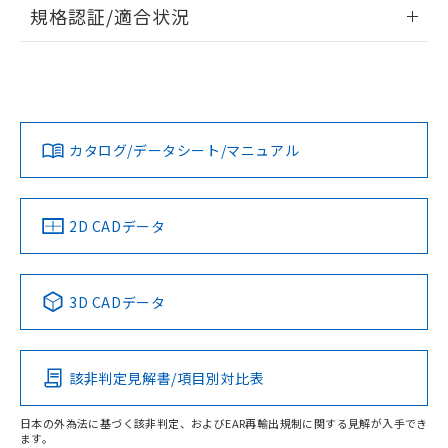
情報更新：2026/7/29
規格認証/適合状況
荷製品に未対応品が混在することから備考
欄に対応日を記載しておりました。
ログイン/会員登録
EU RoHS
注意事項・凡例
A30NS-2ML-NBA-P101-NNについての規格認証/適合状況に
既に当社にて対応品への在庫切替を完了
ついては、「カスタマーサポートセンタ お客様相談室」また
していることから、特段のことがない限
は貴社担当オムロン営業員または販売店にお問い合わせくだ
り、2022年1月12日より割愛しておりま
対応状況
対応予定月
※1
※2
さい。
ダウンロードデータをご利用いただく前に、以下を必ずお読
す。
みください。
カタログ/データシート/マニュアル
対応済み
ソフトウェアの使用条件
お問い合わせ
中国 RoHS
注意事項・凡例
2D CADデータ
中国 RoHS表
※1 ※2
3D CADデータ
Pb
Hg
Cd
Cr(VI)
該非判定見解書/項目別対比表
O
O
O
O
日本の外為法に基づく該非判定、およびEAR再輸出規制に関する見解が入手でき
ます。