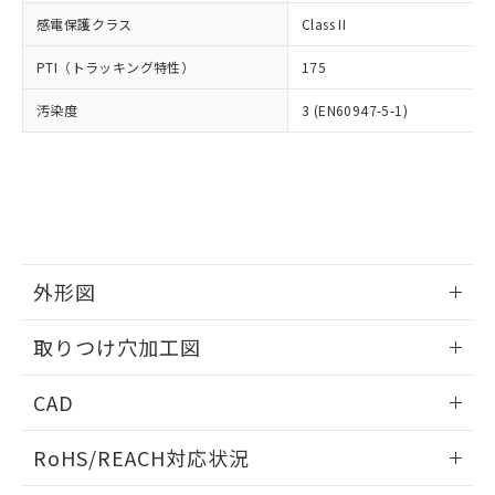
武器並びにこれらの製造装置等に一切
いては、お客様のお取引先、ま
図的な使用がないことを確認しています。
点は「
販売ネットワーク
」をご確認
感電保護クラス
Class II
※2 環境保護使用期限
使用いたしません。
たはお客様担当のオムロン制御
ください。
当社は、貴社製品を第三者に販売する
機器販売店・当社販売員にご確
在庫状況および標準価格結果を当社の
PTI（トラッキング特性）
175
※2 対応予定月
「ｅ」：有害物質（10物質）のすべてが基
場合は、上記1、2および3の内容を当
認ください)
事前の承諾なく第三者に漏洩または開
準値以下であることを示します。
該第三者に通知します。また当社は、
示しないようお願いします。
汚染度
3 (EN60947-5-1)
部品在庫の切り替え状況などにより、予定
「10」：通常の使用状況下において有害物
販売先および販売に係わる関係者が違
マイパーツ機能（部品リスト作成サー
空
受注生産機種、また在庫状況の
月が前後することがあります。
質が外部に漏えいし、環境に深刻な影響を
法に輸出するおそれがある場合は、取
ビス）をご利用いただくには、I-Web
白
情報を公開していない機種
及ぼさない年数を意味します。
り引きをいたしません。
メンバーズにご登録されている必要が
「－」：未確認です。当社販売部門へお問
あります。
い合わせください。
お客様が当ウェブサイト上で当社にご
※3 非含有証明書ダウンロード
登録された部品リストについて、当社
および当社の共同利用者が、当社の製
下記の非含有証明書をダウンロードするこ
外形図
品・サービスに関するお客様との取
とができます。
合意する
キャンセル
引・商談に必要な範囲で利用すること
情報更新：2026/05/21
をご了承ください。
取りつけ穴加工図
EU RoHS指令（10物質）の非含有証明書
※当社の共同利用者とは、
"個人情報
51物質の非含有証明書（当社基準）
情報更新：2026/05/21
の共同利用に関して"
の「1.共同利
CAD
※本証明書は発行日時点で非含有を証明す
用者の範囲」に記載されている法人を
るもので、過去に遡って非含有を証明する
指します。
ログイン/会員登録いただくと、CADデータをダウンロー
ものではありません。
RoHS/REACH対応状況
ドすることができます。
また、RoHS指令のフタル酸エステル類４
物質の対応では、対応完了までの期間は出