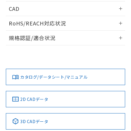
情報更新：2026/05/21
CAD
ログイン/会員登録いただくと、CADデータをダウンロー
RoHS/REACH対応状況
ドすることができます。
情報更新：2026/7/29
規格認証/適合状況
ログイン/会員登録
EU RoHS
注意事項・凡例
A30NL-MPM-TWA-G101-WAについての規格認証/適合状況に
ついては、「カスタマーサポートセンタ お客様相談室」また
は貴社担当オムロン営業員または販売店にお問い合わせくだ
対応状況
対応予定月
※1
※2
さい。
ダウンロードデータをご利用いただく前に、以下を必ずお読
みください。
カタログ/データシート/マニュアル
対応済み
ソフトウェアの使用条件
お問い合わせ
中国 RoHS
注意事項・凡例
2D CADデータ
中国 RoHS表
※1 ※2
3D CADデータ
Pb
Hg
Cd
Cr(VI)