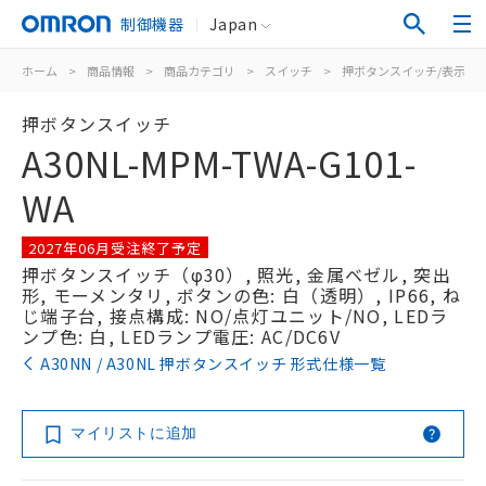
制御機器
Japan
ホーム
>
商品情報
>
商品カテゴリ
>
スイッチ
>
押ボタンスイッチ/表示灯
押ボタンスイッチ
A30NL-MPM-TWA-G101-
WA
2027年06月受注終了予定
押ボタンスイッチ（φ30）, 照光, 金属ベゼル, 突出
形, モーメンタリ, ボタンの色: 白（透明）, IP66, ね
じ端子台, 接点構成: NO/点灯ユニット/NO, LEDラ
ンプ色: 白, LEDランプ電圧: AC/DC6V
A30NN / A30NL 押ボタンスイッチ 形式仕様一覧
マイリストに追加