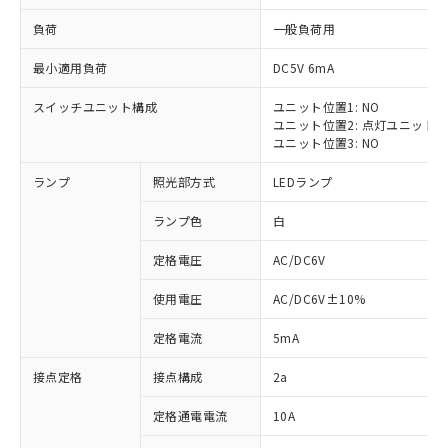
負荷
一般負荷用
最小適用負荷
DC5V 6mA
スイッチユニット構成
ユニット位置1: NO
※1 対応状況
ユニット位置2: 点灯ユニット
ユニット位置3: NO
対応済み：EU RoHS指令（10物質）の
ランプ
照光部方式
LEDランプ
非含有に対応した製品が提供可能な商品で
す。
ランプ色
白
対応予定：EU RoHS指令（10物質）の非含
ご利用条件
有に対応した製品に切り替える予定のある
定格電圧
AC/DC6V
商品です。
対応予定なし：EU RoHS指令（10物質）の
使用電圧
AC/DC6V±10%
以下の条件をお読みいただき、同意のうえ
非含有に非対応の商品で、対応品を出す予
ご利用ください。
定はありません。
定格電流
5mA
調査・確認中：EU RoHS指令（10物質）の
本サービスは、当社制御機器事業取扱
※1 中国RoHS○×表
非含有の対応状況を調査中または確認中の
接点定格
接点構成
2a
商品の当社在庫状況および標準価格
商品です。
(税抜)を提供させていただくもので
「○」：最大均質材料含有率が中国RoHSの
定格通電電流
10A
非該当品：ライセンス料など無形物で、有
す。
基準値以下であることを示します。
害物質有無と関係のない商品です。