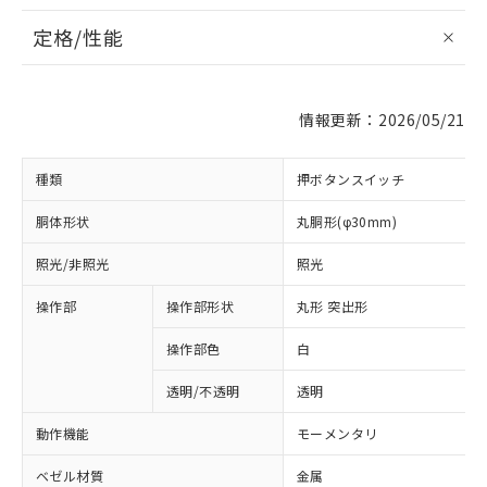
定格/性能
情報更新：2026/05/21
種類
押ボタンスイッチ
胴体形状
丸胴形(φ30mm)
照光/非照光
照光
操作部
操作部形状
丸形 突出形
操作部色
白
透明/不透明
透明
動作機能
モーメンタリ
ベゼル材質
金属