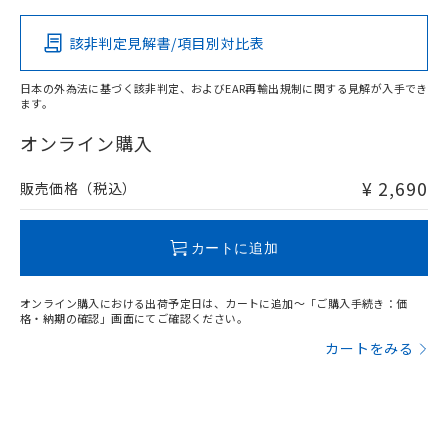
該非判定見解書/項目別対比表
X
O
O
O
日本の外為法に基づく該非判定、およびEAR再輸出規制に関する見解が入手でき
ます。
"対応済み"や非含有の記載がされた商品であっても、流通
在庫等で未対応品が混在する可能性があります。
オンライン購入
非含有品が必要な際は、弊社営業部門もしくは販売店へお
問い合わせください。
¥ 2,690
販売価格（税込）
この製品のRoHS/REACH対応状況ページへ
カートに追加
オンライン購入における出荷予定日は、カートに追加～「ご購入手続き：価
格・納期の確認」画面にてご確認ください。
カートをみる