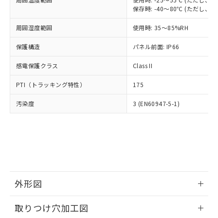
「－」：未確認です。当社販売部門へお問
あります。
保存時: -40～80℃ (ただし
い合わせください。
お客様が当ウェブサイト上で当社にご
※3 非含有証明書ダウンロード
登録された部品リストについて、当社
周囲湿度範囲
使用時: 35～85%RH
および当社の共同利用者が、当社の製
下記の非含有証明書をダウンロードするこ
保護構造
パネル前面: IP66
品・サービスに関するお客様との取
とができます。
合意する
キャンセル
引・商談に必要な範囲で利用すること
感電保護クラス
Class II
をご了承ください。
EU RoHS指令（10物質）の非含有証明書
※当社の共同利用者とは、
"個人情報
PTI（トラッキング特性）
51物質の非含有証明書（当社基準）
175
の共同利用に関して"
の「1.共同利
※本証明書は発行日時点で非含有を証明す
用者の範囲」に記載されている法人を
汚染度
3 (EN60947-5-1)
るもので、過去に遡って非含有を証明する
指します。
ものではありません。
また、RoHS指令のフタル酸エステル類４
物質の対応では、対応完了までの期間は出
荷製品に未対応品が混在することから備考
欄に対応日を記載しておりました。
既に当社にて対応品への在庫切替を完了
していることから、特段のことがない限
外形図
り、2022年1月12日より割愛しておりま
す。
情報更新：2026/05/21
取りつけ穴加工図