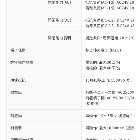
当社制御機器事業取扱商品の中には、
開閉能力(AC)
抵抗負荷(AC-12): AC24V 10A/A
「×」：最大均質材料含有率が中国RoHSの
仕入先様の事情により、非含有部品として
本サービスの対象外となる商品もある
誘導負荷(AC-15): AC24V 10A/AC
基準値を超えていることを示します。
いたものが、含有品と判明した場合などや
当社は、これら貴社製品のうち、外国
ことをご了承ください。
「－」：未確認です。当社販売部門へお問
むを得ず変更することがあります。
為替および外国貿易法に定める商品
在庫状況および標準価格照会結果は、
開閉能力(DC)
抵抗負荷(DC-12): DC24V 8A/DC
い合わせください。
（以下｢規制貨物等」という）を輸出
誘導負荷(DC-13): DC24V 4A/DC
記載している更新日時点での社内デー
*EU RoHS指令（10物質）：
または国外への提供する場合は、日本
記
タに基づき作成されるものであり、閲
説明
鉛(Pb) 1000ppm以下、 水銀(Hg) 1000ppm以下、 カド
*中国RoHS10物質の基準値 (GB/T26572)：
国政府の輸出許可(または役務取引許
開閉能力説明
測定条件: 周囲温度 20±2℃、
号
覧された時点での実際の在庫および標
ミウム(Cd) 100ppm以下、
Pb(鉛) :1000ppm、 Hg(水銀) : 1000ppm、 Cd(カドミウ
可)を取得するなどの必要な手続きを
六価クロム(Cr(Ⅵ)) 1000ppm以下、ポリ臭化ビフェニル
ム) : 100ppm、
準価格とは異なる場合があることをご
類(PBB) 1000ppm以下、ポリ臭化ジフェニルエーテル類
端子仕様
Cr(Ⅵ)(六価クロム) : 1000ppm、 PBBs(ポリ臭化ビフェ
ねじ締め端子 (M3.5)
とります。
了承ください。
(PBDE) 1000ppm以下、フタル酸ビス(2-エチルヘキシ
○
一定数以上の在庫あり
ニル類) : 1000ppm、 PBDEs(ポリ臭化ジフェニルエーテ
当社は規制貨物を破棄する場合は、完
ル) (DEHP)(別名：DOP) 1000ppm以下、フタル酸ブチ
正式な納期状況および標準価格はお客
ル類) : 1000ppm、
許容操作頻度
電気的: 最大30回/分
ルベンジル（BBP） 1000ppm以下、フタル酸ジブチル
全に破砕するなど、違法に輸出されな
DBP(フタル酸ジブチル) : 1000ppm、 DIBP(フタル酸ジ
様のお取引先、またはお客様担当のオ
（DBP） 1000ppm以下、フタル酸ジイソブチル
機械的: 最大60回/分
イソブチル) : 1000ppm、 BBP(フタル酸ブチルベンジ
△
一定数には満たないが在庫あり
いよう必要な手段を講じます。
ムロン制御機器販売店・当社販売員に
(DIBP) 1000ppm以下
ル) : 1000ppm、
当社は貴社製品を、核兵器、ミサイ
但し、RoHS指令で産業用監視および制御機器に対する
DEHP(フタル酸ビス(2-エチルヘキシル)) : 1000ppm
ご相談ください。
絶縁抵抗
100MΩ以上 (DC500Vメガ、
適用除外項目は除く。
ル、化学兵器、生物兵器またはその他
－
在庫なし(最新の在庫状況につ
オムロン制御機器販売店や当社販売拠
フタル酸エステル類の４物質については閾値を超える意
武器並びにこれらの製造装置等に一切
いては、お客様のお取引先、ま
図的な使用がないことを確認しています。
点は「
販売ネットワーク
」をご確認
耐電圧
各端子とアース間: AC2500V 50/
※2 環境保護使用期限
使用いたしません。
たはお客様担当のオムロン制御
同極端子間: AC2500V 50/60
ください。
当社は、貴社製品を第三者に販売する
(初期値)
機器販売店・当社販売員にご確
在庫状況および標準価格結果を当社の
※2 対応予定月
「ｅ」：有害物質（10物質）のすべてが基
場合は、上記1、2および3の内容を当
認ください)
事前の承諾なく第三者に漏洩または開
準値以下であることを示します。
耐振動
誤動作: 10～55Hz 複振幅 1.
該第三者に通知します。また当社は、
示しないようお願いします。
部品在庫の切り替え状況などにより、予定
「10」：通常の使用状況下において有害物
販売先および販売に係わる関係者が違
マイパーツ機能（部品リスト作成サー
空
受注生産機種、また在庫状況の
2
耐衝撃
誤動作: 最大1000m/s
(接点開
月が前後することがあります。
質が外部に漏えいし、環境に深刻な影響を
法に輸出するおそれがある場合は、取
ビス）をご利用いただくには、I-Web
白
情報を公開していない機種
及ぼさない年数を意味します。
り引きをいたしません。
メンバーズにご登録されている必要が
周囲温度範囲
使用時: -25～55℃ (ただし