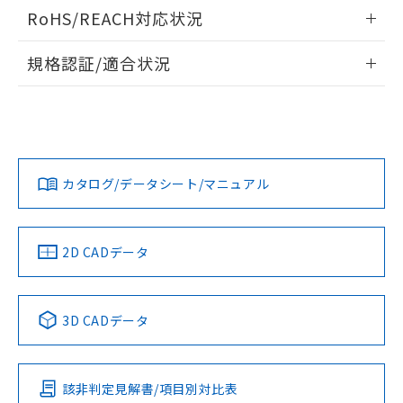
ログイン/会員登録いただくと、CADデータをダウンロー
RoHS/REACH対応状況
ドすることができます。
情報更新：2026/7/29
規格認証/適合状況
ログイン/会員登録
EU RoHS
注意事項・凡例
A30NL-MPM-TWA-G100-YAについての規格認証/適合状況に
ついては、「カスタマーサポートセンタ お客様相談室」また
は貴社担当オムロン営業員または販売店にお問い合わせくだ
対応状況
対応予定月
※1
※2
さい。
ダウンロードデータをご利用いただく前に、以下を必ずお読
みください。
カタログ/データシート/マニュアル
対応済み
ソフトウェアの使用条件
お問い合わせ
中国 RoHS
注意事項・凡例
2D CADデータ
中国 RoHS表
※1 ※2
3D CADデータ
Pb
Hg
Cd
Cr(VI)
該非判定見解書/項目別対比表
X
O
O
O