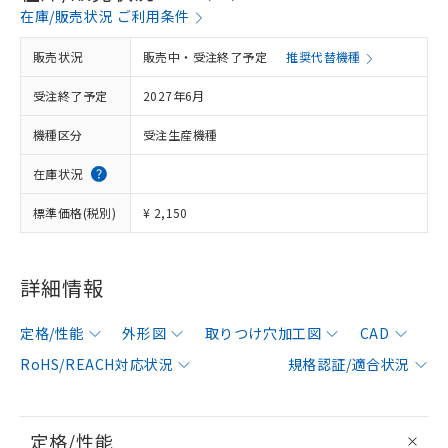
在庫/販売状況 ご利用条件
販売状況
販売中・受注終了予定
推奨代替機種
受注終了予定
2027年6月
機種区分
受注生産機種
在庫状況
標準価格(税別)
¥ 2,150
詳細情報
定格/性能
外形図
取りつけ穴加工図
CAD
RoHS/REACH対応状況
規格認証/適合状況
定格/性能