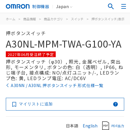
制御機器
Japan
ホーム
>
商品情報
>
商品カテゴリ
>
スイッチ
>
押ボタンスイッチ/表示灯
押ボタンスイッチ
A30NL-MPM-TWA-G100-YA
2027年06月受注終了予定
押ボタンスイッチ（φ30）, 照光, 金属ベゼル, 突出
形, モーメンタリ, ボタンの色: 白（透明）, IP66, ね
じ端子台, 接点構成: NO/点灯ユニット/-, LEDラン
プ色: 黄, LEDランプ電圧: AC/DC6V
A30NN / A30NL 押ボタンスイッチ 形式仕様一覧
マイリストに追加
日本語
English
PDF出力