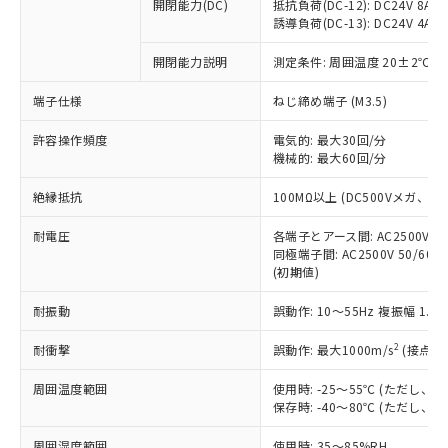
基準値を超えていることを示します。
いたものが、含有品と判明した場合などや
開閉能力(DC)
抵抗負荷(DC-12): DC24V 8A/DC
当社は、これら貴社製品のうち、外国
ことをご了承ください。
「－」：未確認です。当社販売部門へお問
誘導負荷(DC-13): DC24V 4A/DC
むを得ず変更することがあります。
為替および外国貿易法に定める商品
在庫状況および標準価格照会結果は、
い合わせください。
（以下｢規制貨物等」という）を輸出
記載している更新日時点での社内デー
開閉能力説明
測定条件: 周囲温度 20±2℃、
*EU RoHS指令（10物質）：
または国外への提供する場合は、日本
記
タに基づき作成されるものであり、閲
説明
鉛(Pb) 1000ppm以下、 水銀(Hg) 1000ppm以下、 カド
*中国RoHS10物質の基準値 (GB/T26572)：
国政府の輸出許可(または役務取引許
号
覧された時点での実際の在庫および標
ミウム(Cd) 100ppm以下、
Pb(鉛) :1000ppm、 Hg(水銀) : 1000ppm、 Cd(カドミウ
端子仕様
ねじ締め端子 (M3.5)
可)を取得するなどの必要な手続きを
六価クロム(Cr(Ⅵ)) 1000ppm以下、ポリ臭化ビフェニル
ム) : 100ppm、
準価格とは異なる場合があることをご
類(PBB) 1000ppm以下、ポリ臭化ジフェニルエーテル類
Cr(Ⅵ)(六価クロム) : 1000ppm、 PBBs(ポリ臭化ビフェ
とります。
了承ください。
許容操作頻度
電気的: 最大30回/分
(PBDE) 1000ppm以下、フタル酸ビス(2-エチルヘキシ
○
一定数以上の在庫あり
ニル類) : 1000ppm、 PBDEs(ポリ臭化ジフェニルエーテ
当社は規制貨物を破棄する場合は、完
ル) (DEHP)(別名：DOP) 1000ppm以下、フタル酸ブチ
機械的: 最大60回/分
正式な納期状況および標準価格はお客
ル類) : 1000ppm、
ルベンジル（BBP） 1000ppm以下、フタル酸ジブチル
全に破砕するなど、違法に輸出されな
DBP(フタル酸ジブチル) : 1000ppm、 DIBP(フタル酸ジ
様のお取引先、またはお客様担当のオ
（DBP） 1000ppm以下、フタル酸ジイソブチル
イソブチル) : 1000ppm、 BBP(フタル酸ブチルベンジ
△
一定数には満たないが在庫あり
いよう必要な手段を講じます。
絶縁抵抗
100MΩ以上 (DC500Vメガ、
ムロン制御機器販売店・当社販売員に
(DIBP) 1000ppm以下
ル) : 1000ppm、
当社は貴社製品を、核兵器、ミサイ
但し、RoHS指令で産業用監視および制御機器に対する
DEHP(フタル酸ビス(2-エチルヘキシル)) : 1000ppm
ご相談ください。
適用除外項目は除く。
耐電圧
各端子とアース間: AC2500V 50/
ル、化学兵器、生物兵器またはその他
－
在庫なし(最新の在庫状況につ
オムロン制御機器販売店や当社販売拠
フタル酸エステル類の４物質については閾値を超える意
同極端子間: AC2500V 50/60
武器並びにこれらの製造装置等に一切
いては、お客様のお取引先、ま
図的な使用がないことを確認しています。
点は「
販売ネットワーク
」をご確認
(初期値)
※2 環境保護使用期限
使用いたしません。
たはお客様担当のオムロン制御
ください。
当社は、貴社製品を第三者に販売する
機器販売店・当社販売員にご確
在庫状況および標準価格結果を当社の
耐振動
誤動作: 10～55Hz 複振幅 1.
※2 対応予定月
「ｅ」：有害物質（10物質）のすべてが基
場合は、上記1、2および3の内容を当
認ください)
事前の承諾なく第三者に漏洩または開
準値以下であることを示します。
該第三者に通知します。また当社は、
示しないようお願いします。
2
耐衝撃
誤動作: 最大1000m/s
(接点開
部品在庫の切り替え状況などにより、予定
「10」：通常の使用状況下において有害物
販売先および販売に係わる関係者が違
マイパーツ機能（部品リスト作成サー
空
受注生産機種、また在庫状況の
月が前後することがあります。
質が外部に漏えいし、環境に深刻な影響を
法に輸出するおそれがある場合は、取
周囲温度範囲
使用時: -25～55℃ (ただし
ビス）をご利用いただくには、I-Web
白
情報を公開していない機種
及ぼさない年数を意味します。
り引きをいたしません。
保存時: -40～80℃ (ただし
メンバーズにご登録されている必要が
「－」：未確認です。当社販売部門へお問
あります。
い合わせください。
周囲湿度範囲
使用時: 35～85%RH