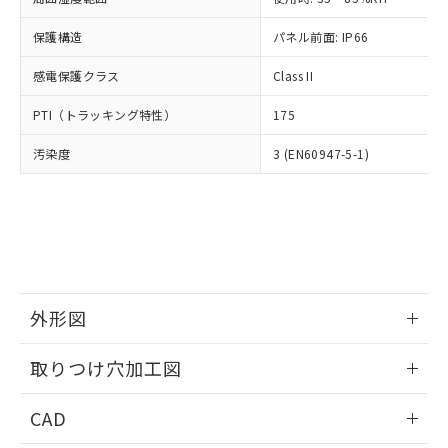
お客様が当ウェブサイト上で当社にご
※3 非含有証明書ダウンロード
登録された部品リストについて、当社
保護構造
パネル前面: IP66
および当社の共同利用者が、当社の製
下記の非含有証明書をダウンロードするこ
品・サービスに関するお客様との取
感電保護クラス
Class II
とができます。
合意する
キャンセル
引・商談に必要な範囲で利用すること
をご了承ください。
PTI（トラッキング特性）
175
EU RoHS指令（10物質）の非含有証明書
※当社の共同利用者とは、
"個人情報
51物質の非含有証明書（当社基準）
の共同利用に関して"
の「1.共同利
汚染度
3 (EN60947-5-1)
※本証明書は発行日時点で非含有を証明す
用者の範囲」に記載されている法人を
るもので、過去に遡って非含有を証明する
指します。
ものではありません。
また、RoHS指令のフタル酸エステル類４
物質の対応では、対応完了までの期間は出
荷製品に未対応品が混在することから備考
欄に対応日を記載しておりました。
既に当社にて対応品への在庫切替を完了
外形図
していることから、特段のことがない限
情報更新：2026/05/21
り、2022年1月12日より割愛しておりま
取りつけ穴加工図
す。
情報更新：2026/05/21
CAD