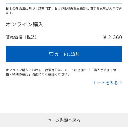
日本の外為法に基づく該非判定、およびEAR再輸出規制に関する見解が入手でき
ます。
"対応済み"や非含有の記載がされた商品であっても、流通
在庫等で未対応品が混在する可能性があります。
オンライン購入
非含有品が必要な際は、弊社営業部門もしくは販売店へお
問い合わせください。
¥ 2,360
販売価格（税込）
この製品のRoHS/REACH対応状況ページへ
カートに追加
オンライン購入における出荷予定日は、カートに追加～「ご購入手続き：価
格・納期の確認」画面にてご確認ください。
カートをみる
ページ先頭へ戻る