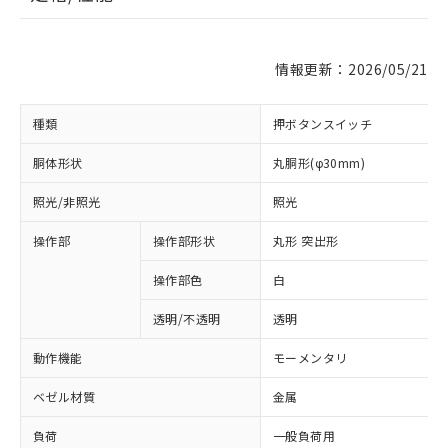
情報更新：2026/05/21
種類
押ボタンスイッチ
胴体形状
丸胴形(φ30mm)
照光/非照光
照光
操作部
操作部形状
丸形 突出形
操作部色
白
透明/不透明
透明
動作機能
モーメンタリ
ベゼル材質
金属
負荷
一般負荷用