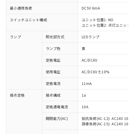
最小適用負荷
DC5V 6mA
スイッチユニット構成
ユニット位置1: NO
ユニット位置2: 点灯ユニット
※1 対応状況
ランプ
照光部方式
LEDランプ
対応済み：EU RoHS指令（10物質）の
非含有に対応した製品が提供可能な商品で
ランプ色
黄
す。
対応予定：EU RoHS指令（10物質）の非含
定格電圧
AC/DC6V
ご利用条件
有に対応した製品に切り替える予定のある
使用電圧
AC/DC6V±10%
商品です。
対応予定なし：EU RoHS指令（10物質）の
以下の条件をお読みいただき、同意のうえ
定格電流
11mA
非含有に非対応の商品で、対応品を出す予
ご利用ください。
定はありません。
接点定格
接点構成
1a
調査・確認中：EU RoHS指令（10物質）の
本サービスは、当社制御機器事業取扱
※1 中国RoHS○×表
非含有の対応状況を調査中または確認中の
商品の当社在庫状況および標準価格
定格通電電流
10A
商品です。
(税抜)を提供させていただくもので
「○」：最大均質材料含有率が中国RoHSの
非該当品：ライセンス料など無形物で、有
開閉能力(AC)
抵抗負荷(AC-12): AC24V 10A/A
す。
基準値以下であることを示します。
害物質有無と関係のない商品です。
誘導負荷(AC-15): AC24V 10A/AC
当社制御機器事業取扱商品の中には、
「×」：最大均質材料含有率が中国RoHSの
仕入先様の事情により、非含有部品として
本サービスの対象外となる商品もある