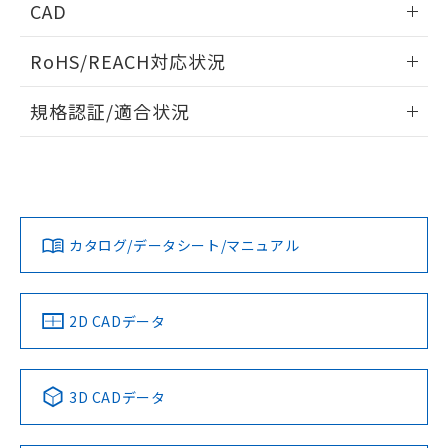
CAD
ログイン/会員登録いただくと、CADデータをダウンロー
RoHS/REACH対応状況
ドすることができます。
情報更新：2026/7/29
規格認証/適合状況
ログイン/会員登録
EU RoHS
注意事項・凡例
A30NL-MPM-TWA-G100-WAについての規格認証/適合状況に
ついては、「カスタマーサポートセンタ お客様相談室」また
は貴社担当オムロン営業員または販売店にお問い合わせくだ
対応状況
対応予定月
※1
※2
さい。
ダウンロードデータをご利用いただく前に、以下を必ずお読
みください。
カタログ/データシート/マニュアル
対応済み
ソフトウェアの使用条件
お問い合わせ
中国 RoHS
注意事項・凡例
2D CADデータ
中国 RoHS表
※1 ※2
3D CADデータ
Pb
Hg
Cd
Cr(VI)