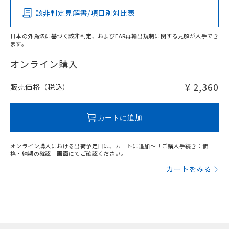
該非判定見解書/項目別対比表
X
O
O
O
日本の外為法に基づく該非判定、およびEAR再輸出規制に関する見解が入手でき
ます。
"対応済み"や非含有の記載がされた商品であっても、流通
在庫等で未対応品が混在する可能性があります。
オンライン購入
非含有品が必要な際は、弊社営業部門もしくは販売店へお
問い合わせください。
¥ 2,360
販売価格（税込）
この製品のRoHS/REACH対応状況ページへ
カートに追加
オンライン購入における出荷予定日は、カートに追加～「ご購入手続き：価
格・納期の確認」画面にてご確認ください。
カートをみる