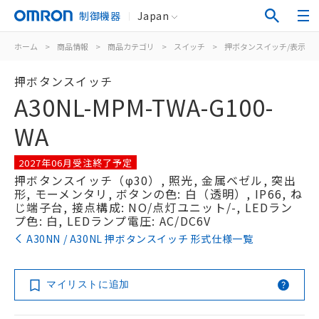
制御機器
Japan
ホーム
>
商品情報
>
商品カテゴリ
>
スイッチ
>
押ボタンスイッチ/表示灯
押ボタンスイッチ
A30NL-MPM-TWA-G100-
WA
2027年06月受注終了予定
押ボタンスイッチ（φ30）, 照光, 金属ベゼル, 突出
形, モーメンタリ, ボタンの色: 白（透明）, IP66, ね
じ端子台, 接点構成: NO/点灯ユニット/-, LEDラン
プ色: 白, LEDランプ電圧: AC/DC6V
A30NN / A30NL 押ボタンスイッチ 形式仕様一覧
マイリストに追加