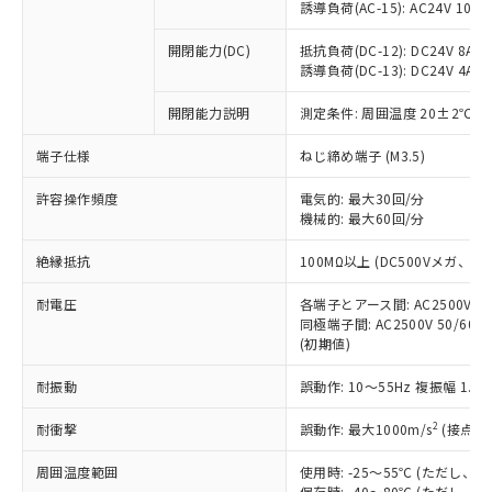
「×」：最大均質材料含有率が中国RoHSの
仕入先様の事情により、非含有部品として
誘導負荷(AC-15): AC24V 10A/AC
本サービスの対象外となる商品もある
基準値を超えていることを示します。
いたものが、含有品と判明した場合などや
当社は、これら貴社製品のうち、外国
ことをご了承ください。
「－」：未確認です。当社販売部門へお問
むを得ず変更することがあります。
開閉能力(DC)
抵抗負荷(DC-12): DC24V 8A/DC
為替および外国貿易法に定める商品
在庫状況および標準価格照会結果は、
い合わせください。
誘導負荷(DC-13): DC24V 4A/DC
（以下｢規制貨物等」という）を輸出
記載している更新日時点での社内デー
*EU RoHS指令（10物質）：
または国外への提供する場合は、日本
記
タに基づき作成されるものであり、閲
説明
鉛(Pb) 1000ppm以下、 水銀(Hg) 1000ppm以下、 カド
開閉能力説明
測定条件: 周囲温度 20±2℃、
*中国RoHS10物質の基準値 (GB/T26572)：
国政府の輸出許可(または役務取引許
号
覧された時点での実際の在庫および標
ミウム(Cd) 100ppm以下、
Pb(鉛) :1000ppm、 Hg(水銀) : 1000ppm、 Cd(カドミウ
可)を取得するなどの必要な手続きを
六価クロム(Cr(Ⅵ)) 1000ppm以下、ポリ臭化ビフェニル
ム) : 100ppm、
準価格とは異なる場合があることをご
端子仕様
ねじ締め端子 (M3.5)
類(PBB) 1000ppm以下、ポリ臭化ジフェニルエーテル類
Cr(Ⅵ)(六価クロム) : 1000ppm、 PBBs(ポリ臭化ビフェ
とります。
了承ください。
(PBDE) 1000ppm以下、フタル酸ビス(2-エチルヘキシ
○
一定数以上の在庫あり
ニル類) : 1000ppm、 PBDEs(ポリ臭化ジフェニルエーテ
当社は規制貨物を破棄する場合は、完
ル) (DEHP)(別名：DOP) 1000ppm以下、フタル酸ブチ
正式な納期状況および標準価格はお客
許容操作頻度
ル類) : 1000ppm、
電気的: 最大30回/分
ルベンジル（BBP） 1000ppm以下、フタル酸ジブチル
全に破砕するなど、違法に輸出されな
DBP(フタル酸ジブチル) : 1000ppm、 DIBP(フタル酸ジ
機械的: 最大60回/分
様のお取引先、またはお客様担当のオ
（DBP） 1000ppm以下、フタル酸ジイソブチル
イソブチル) : 1000ppm、 BBP(フタル酸ブチルベンジ
△
一定数には満たないが在庫あり
いよう必要な手段を講じます。
ムロン制御機器販売店・当社販売員に
(DIBP) 1000ppm以下
ル) : 1000ppm、
当社は貴社製品を、核兵器、ミサイ
絶縁抵抗
但し、RoHS指令で産業用監視および制御機器に対する
100MΩ以上 (DC500Vメガ、
DEHP(フタル酸ビス(2-エチルヘキシル)) : 1000ppm
ご相談ください。
適用除外項目は除く。
ル、化学兵器、生物兵器またはその他
－
在庫なし(最新の在庫状況につ
オムロン制御機器販売店や当社販売拠
フタル酸エステル類の４物質については閾値を超える意
耐電圧
各端子とアース間: AC2500V 50/
武器並びにこれらの製造装置等に一切
いては、お客様のお取引先、ま
図的な使用がないことを確認しています。
点は「
販売ネットワーク
」をご確認
同極端子間: AC2500V 50/60
※2 環境保護使用期限
使用いたしません。
たはお客様担当のオムロン制御
ください。
(初期値)
当社は、貴社製品を第三者に販売する
機器販売店・当社販売員にご確
在庫状況および標準価格結果を当社の
※2 対応予定月
「ｅ」：有害物質（10物質）のすべてが基
場合は、上記1、2および3の内容を当
認ください)
事前の承諾なく第三者に漏洩または開
耐振動
誤動作: 10～55Hz 複振幅 1.
準値以下であることを示します。
該第三者に通知します。また当社は、
示しないようお願いします。
部品在庫の切り替え状況などにより、予定
「10」：通常の使用状況下において有害物
販売先および販売に係わる関係者が違
マイパーツ機能（部品リスト作成サー
2
耐衝撃
誤動作: 最大1000m/s
(接点開
空
受注生産機種、また在庫状況の
月が前後することがあります。
質が外部に漏えいし、環境に深刻な影響を
法に輸出するおそれがある場合は、取
ビス）をご利用いただくには、I-Web
白
情報を公開していない機種
及ぼさない年数を意味します。
り引きをいたしません。
周囲温度範囲
使用時: -25～55℃ (ただし
メンバーズにご登録されている必要が
「－」：未確認です。当社販売部門へお問
保存時: -40～80℃ (ただし