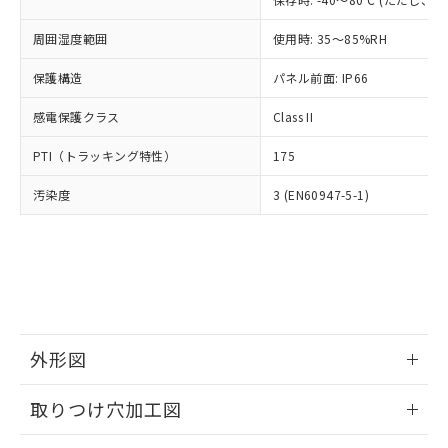
あります。
い合わせください。
お客様が当ウェブサイト上で当社にご
※3 非含有証明書ダウンロード
周囲湿度範囲
使用時: 35～85%RH
登録された部品リストについて、当社
および当社の共同利用者が、当社の製
保護構造
パネル前面: IP66
下記の非含有証明書をダウンロードするこ
品・サービスに関するお客様との取
とができます。
合意する
キャンセル
引・商談に必要な範囲で利用すること
感電保護クラス
Class II
をご了承ください。
EU RoHS指令（10物質）の非含有証明書
※当社の共同利用者とは、
"個人情報
PTI（トラッキング特性）
175
51物質の非含有証明書（当社基準）
の共同利用に関して"
の「1.共同利
※本証明書は発行日時点で非含有を証明す
用者の範囲」に記載されている法人を
汚染度
3 (EN60947-5-1)
るもので、過去に遡って非含有を証明する
指します。
ものではありません。
また、RoHS指令のフタル酸エステル類４
物質の対応では、対応完了までの期間は出
荷製品に未対応品が混在することから備考
欄に対応日を記載しておりました。
既に当社にて対応品への在庫切替を完了
していることから、特段のことがない限
外形図
り、2022年1月12日より割愛しておりま
情報更新：2026/05/21
す。
取りつけ穴加工図
情報更新：2026/05/21