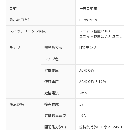
負荷
一般負荷用
最小適用負荷
DC5V 6mA
スイッチユニット構成
ユニット位置1: NO
※1 対応状況
ユニット位置2: 点灯ユニット
対応済み：EU RoHS指令（10物質）の
ランプ
照光部方式
LEDランプ
非含有に対応した製品が提供可能な商品で
す。
ランプ色
白
対応予定：EU RoHS指令（10物質）の非含
ご利用条件
有に対応した製品に切り替える予定のある
定格電圧
AC/DC6V
商品です。
使用電圧
AC/DC6V±10%
対応予定なし：EU RoHS指令（10物質）の
以下の条件をお読みいただき、同意のうえ
非含有に非対応の商品で、対応品を出す予
ご利用ください。
定格電流
5mA
定はありません。
調査・確認中：EU RoHS指令（10物質）の
本サービスは、当社制御機器事業取扱
接点定格
接点構成
1a
※1 中国RoHS○×表
非含有の対応状況を調査中または確認中の
商品の当社在庫状況および標準価格
商品です。
(税抜)を提供させていただくもので
定格通電電流
10A
「○」：最大均質材料含有率が中国RoHSの
非該当品：ライセンス料など無形物で、有
す。
基準値以下であることを示します。
害物質有無と関係のない商品です。
開閉能力(AC)
抵抗負荷(AC-12): AC24V 10A/A
当社制御機器事業取扱商品の中には、