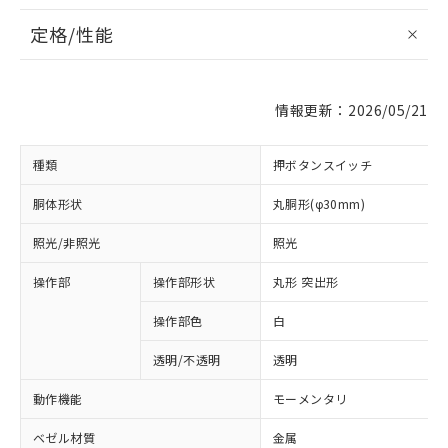
定格/性能
情報更新：2026/05/21
種類
押ボタンスイッチ
胴体形状
丸胴形(φ30mm)
照光/非照光
照光
操作部
操作部形状
丸形 突出形
操作部色
白
透明/不透明
透明
動作機能
モーメンタリ
ベゼル材質
金属