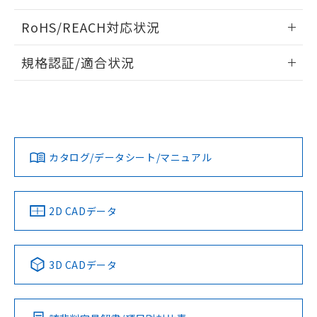
ログイン/会員登録いただくと、CADデータをダウンロー
RoHS/REACH対応状況
ドすることができます。
情報更新：2026/7/29
規格認証/適合状況
ログイン/会員登録
EU RoHS
注意事項・凡例
A30NL-MPM-TRA-P202-RAについての規格認証/適合状況に
ついては、「カスタマーサポートセンタ お客様相談室」また
は貴社担当オムロン営業員または販売店にお問い合わせくだ
対応状況
対応予定月
※1
※2
さい。
ダウンロードデータをご利用いただく前に、以下を必ずお読
みください。
カタログ/データシート/マニュアル
対応済み
ソフトウェアの使用条件
お問い合わせ
中国 RoHS
注意事項・凡例
2D CADデータ
中国 RoHS表
※1 ※2
3D CADデータ
Pb
Hg
Cd
Cr(VI)