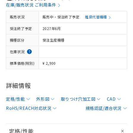
在庫/販売状況 ご利用条件
販売状況
販売中・受注終了予定
推奨代替機種
受注終了予定
2027年6月
機種区分
受注生産機種
在庫状況
標準価格(税別)
¥ 2,900
詳細情報
定格/性能
外形図
取りつけ穴加工図
CAD
RoHS/REACH対応状況
規格認証/適合状況
定格/性能