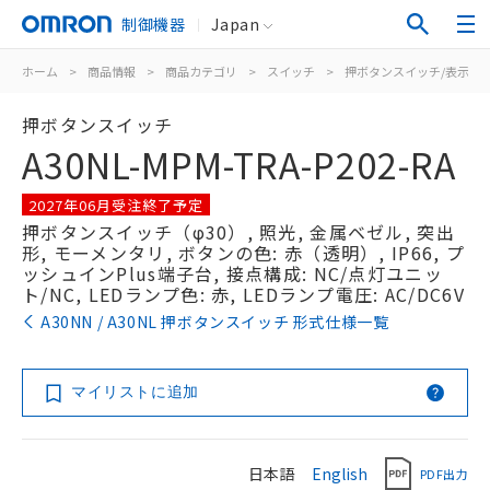
制御機器
Japan
ホーム
>
商品情報
>
商品カテゴリ
>
スイッチ
>
押ボタンスイッチ/表示灯
押ボタンスイッチ
A30NL-MPM-TRA-P202-RA
2027年06月受注終了予定
押ボタンスイッチ（φ30）, 照光, 金属ベゼル, 突出
形, モーメンタリ, ボタンの色: 赤（透明）, IP66, プ
ッシュインPlus端子台, 接点構成: NC/点灯ユニッ
ト/NC, LEDランプ色: 赤, LEDランプ電圧: AC/DC6V
A30NN / A30NL 押ボタンスイッチ 形式仕様一覧
マイリストに追加
日本語
English
PDF出力