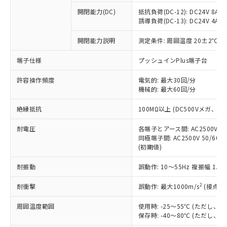
本サービスの対象外となる商品もある
基準値を超えていることを示します。
いたものが、含有品と判明した場合などや
当社は、これら貴社製品のうち、外国
ことをご了承ください。
開閉能力(DC)
抵抗負荷(DC-12): DC24V 8A/DC
「－」：未確認です。当社販売部門へお問
むを得ず変更することがあります。
為替および外国貿易法に定める商品
誘導負荷(DC-13): DC24V 4A/DC
在庫状況および標準価格照会結果は、
い合わせください。
（以下｢規制貨物等」という）を輸出
記載している更新日時点での社内デー
*EU RoHS指令（10物質）：
または国外への提供する場合は、日本
開閉能力説明
測定条件: 周囲温度 20±2℃、
記
タに基づき作成されるものであり、閲
説明
鉛(Pb) 1000ppm以下、 水銀(Hg) 1000ppm以下、 カド
*中国RoHS10物質の基準値 (GB/T26572)：
国政府の輸出許可(または役務取引許
号
覧された時点での実際の在庫および標
ミウム(Cd) 100ppm以下、
Pb(鉛) :1000ppm、 Hg(水銀) : 1000ppm、 Cd(カドミウ
端子仕様
プッシュインPlus端子台
可)を取得するなどの必要な手続きを
六価クロム(Cr(Ⅵ)) 1000ppm以下、ポリ臭化ビフェニル
ム) : 100ppm、
準価格とは異なる場合があることをご
類(PBB) 1000ppm以下、ポリ臭化ジフェニルエーテル類
Cr(Ⅵ)(六価クロム) : 1000ppm、 PBBs(ポリ臭化ビフェ
とります。
了承ください。
(PBDE) 1000ppm以下、フタル酸ビス(2-エチルヘキシ
○
一定数以上の在庫あり
ニル類) : 1000ppm、 PBDEs(ポリ臭化ジフェニルエーテ
許容操作頻度
電気的: 最大30回/分
当社は規制貨物を破棄する場合は、完
ル) (DEHP)(別名：DOP) 1000ppm以下、フタル酸ブチ
正式な納期状況および標準価格はお客
ル類) : 1000ppm、
機械的: 最大60回/分
ルベンジル（BBP） 1000ppm以下、フタル酸ジブチル
全に破砕するなど、違法に輸出されな
DBP(フタル酸ジブチル) : 1000ppm、 DIBP(フタル酸ジ
様のお取引先、またはお客様担当のオ
（DBP） 1000ppm以下、フタル酸ジイソブチル
イソブチル) : 1000ppm、 BBP(フタル酸ブチルベンジ
△
一定数には満たないが在庫あり
いよう必要な手段を講じます。
ムロン制御機器販売店・当社販売員に
(DIBP) 1000ppm以下
ル) : 1000ppm、
絶縁抵抗
100MΩ以上 (DC500Vメガ、
当社は貴社製品を、核兵器、ミサイ
但し、RoHS指令で産業用監視および制御機器に対する
DEHP(フタル酸ビス(2-エチルヘキシル)) : 1000ppm
ご相談ください。
適用除外項目は除く。
ル、化学兵器、生物兵器またはその他
－
在庫なし(最新の在庫状況につ
オムロン制御機器販売店や当社販売拠
耐電圧
各端子とアース間: AC2500V 50/
フタル酸エステル類の４物質については閾値を超える意
武器並びにこれらの製造装置等に一切
いては、お客様のお取引先、ま
図的な使用がないことを確認しています。
同極端子間: AC2500V 50/60
点は「
販売ネットワーク
」をご確認
※2 環境保護使用期限
使用いたしません。
(初期値)
たはお客様担当のオムロン制御
ください。
当社は、貴社製品を第三者に販売する
機器販売店・当社販売員にご確
在庫状況および標準価格結果を当社の
※2 対応予定月
「ｅ」：有害物質（10物質）のすべてが基
耐振動
誤動作: 10～55Hz 複振幅 1.
場合は、上記1、2および3の内容を当
認ください)
事前の承諾なく第三者に漏洩または開
準値以下であることを示します。
該第三者に通知します。また当社は、
示しないようお願いします。
2
耐衝撃
誤動作: 最大1000m/s
(接点開
部品在庫の切り替え状況などにより、予定
「10」：通常の使用状況下において有害物
販売先および販売に係わる関係者が違
マイパーツ機能（部品リスト作成サー
空
受注生産機種、また在庫状況の
月が前後することがあります。
質が外部に漏えいし、環境に深刻な影響を
法に輸出するおそれがある場合は、取
ビス）をご利用いただくには、I-Web
白
情報を公開していない機種
周囲温度範囲
使用時: -25～55℃ (ただし
及ぼさない年数を意味します。
り引きをいたしません。
メンバーズにご登録されている必要が
保存時: -40～80℃ (ただし
「－」：未確認です。当社販売部門へお問
あります。