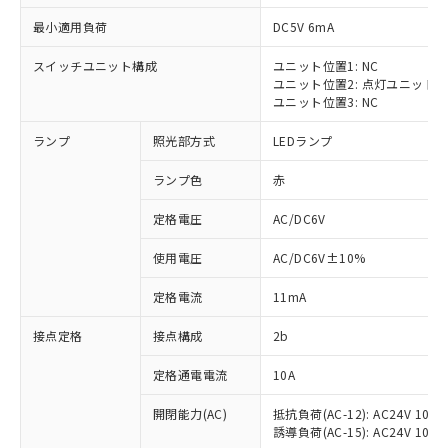
最小適用負荷
DC5V 6mA
スイッチユニット構成
ユニット位置1: NC
ユニット位置2: 点灯ユニット
※1 対応状況
ユニット位置3: NC
ランプ
照光部方式
LEDランプ
対応済み：EU RoHS指令（10物質）の
非含有に対応した製品が提供可能な商品で
ランプ色
赤
す。
対応予定：EU RoHS指令（10物質）の非含
定格電圧
AC/DC6V
ご利用条件
有に対応した製品に切り替える予定のある
商品です。
使用電圧
AC/DC6V±10%
対応予定なし：EU RoHS指令（10物質）の
以下の条件をお読みいただき、同意のうえ
非含有に非対応の商品で、対応品を出す予
定格電流
11mA
ご利用ください。
定はありません。
調査・確認中：EU RoHS指令（10物質）の
接点定格
接点構成
2b
本サービスは、当社制御機器事業取扱
※1 中国RoHS○×表
非含有の対応状況を調査中または確認中の
商品の当社在庫状況および標準価格
定格通電電流
10A
商品です。
(税抜)を提供させていただくもので
「○」：最大均質材料含有率が中国RoHSの
非該当品：ライセンス料など無形物で、有
す。
開閉能力(AC)
抵抗負荷(AC-12): AC24V 10A/A
基準値以下であることを示します。
害物質有無と関係のない商品です。
当社制御機器事業取扱商品の中には、
誘導負荷(AC-15): AC24V 10A/AC
「×」：最大均質材料含有率が中国RoHSの
仕入先様の事情により、非含有部品として