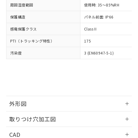
い合わせください。
お客様が当ウェブサイト上で当社にご
周囲湿度範囲
使用時: 35～85%RH
※3 非含有証明書ダウンロード
登録された部品リストについて、当社
保護構造
パネル前面: IP66
および当社の共同利用者が、当社の製
下記の非含有証明書をダウンロードするこ
品・サービスに関するお客様との取
とができます。
感電保護クラス
Class II
合意する
キャンセル
引・商談に必要な範囲で利用すること
をご了承ください。
EU RoHS指令（10物質）の非含有証明書
PTI（トラッキング特性）
175
※当社の共同利用者とは、
"個人情報
51物質の非含有証明書（当社基準）
の共同利用に関して"
の「1.共同利
汚染度
3 (EN60947-5-1)
※本証明書は発行日時点で非含有を証明す
用者の範囲」に記載されている法人を
るもので、過去に遡って非含有を証明する
指します。
ものではありません。
また、RoHS指令のフタル酸エステル類４
物質の対応では、対応完了までの期間は出
荷製品に未対応品が混在することから備考
欄に対応日を記載しておりました。
既に当社にて対応品への在庫切替を完了
外形図
していることから、特段のことがない限
り、2022年1月12日より割愛しておりま
情報更新：2026/05/21
取りつけ穴加工図
す。
情報更新：2026/05/21
CAD