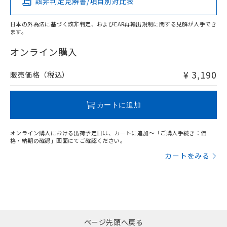
該非判定見解書/項目別対比表
X
O
O
O
日本の外為法に基づく該非判定、およびEAR再輸出規制に関する見解が入手でき
ます。
"対応済み"や非含有の記載がされた商品であっても、流通
在庫等で未対応品が混在する可能性があります。
オンライン購入
非含有品が必要な際は、弊社営業部門もしくは販売店へお
問い合わせください。
¥ 3,190
販売価格（税込）
この製品のRoHS/REACH対応状況ページへ
カートに追加
オンライン購入における出荷予定日は、カートに追加～「ご購入手続き：価
格・納期の確認」画面にてご確認ください。
カートをみる
ページ先頭へ戻る