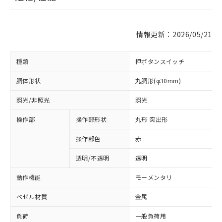
情報更新：2026/05/21
種類
押ボタンスイッチ
胴体形状
丸胴形(φ30mm)
照光/非照光
照光
操作部
操作部形状
丸形 突出形
操作部色
赤
透明/不透明
透明
動作機能
モーメンタリ
ベゼル材質
金属
負荷
一般負荷用