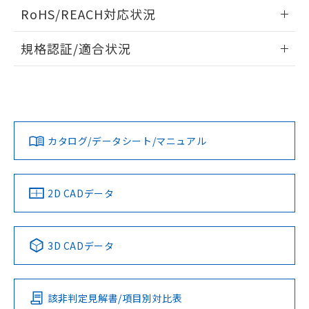
ログイン/会員登録いただくと、CADデータをダウンロー
RoHS/REACH対応状況
ドすることができます。
情報更新：2026/7/29
規格認証/適合状況
ログイン/会員登録
EU RoHS
注意事項・凡例
A30NL-MPM-TRA-P100-RAについての規格認証/適合状況に
ついては、「カスタマーサポートセンタ お客様相談室」また
は貴社担当オムロン営業員または販売店にお問い合わせくだ
対応状況
対応予定月
※1
※2
さい。
ダウンロードデータをご利用いただく前に、以下を必ずお読
みください。
カタログ/データシート/マニュアル
対応済み
ソフトウェアの使用条件
お問い合わせ
中国 RoHS
注意事項・凡例
2D CADデータ
中国 RoHS表
※1 ※2
3D CADデータ
Pb
Hg
Cd
Cr(VI)
該非判定見解書/項目別対比表
X
O
O
O