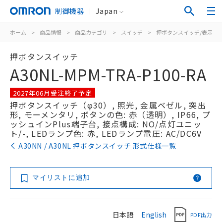
制御機器
Japan
ホーム
>
商品情報
>
商品カテゴリ
>
スイッチ
>
押ボタンスイッチ/表示灯
押ボタンスイッチ
A30NL-MPM-TRA-P100-RA
2027年06月受注終了予定
押ボタンスイッチ（φ30）, 照光, 金属ベゼル, 突出
形, モーメンタリ, ボタンの色: 赤（透明）, IP66, プ
ッシュインPlus端子台, 接点構成: NO/点灯ユニッ
ト/-, LEDランプ色: 赤, LEDランプ電圧: AC/DC6V
A30NN / A30NL 押ボタンスイッチ 形式仕様一覧
マイリストに追加
日本語
English
PDF出力