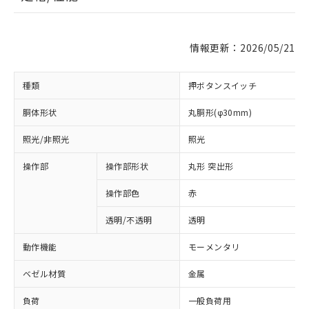
情報更新：2026/05/21
種類
押ボタンスイッチ
胴体形状
丸胴形(φ30mm)
照光/非照光
照光
操作部
操作部形状
丸形 突出形
操作部色
赤
透明/不透明
透明
動作機能
モーメンタリ
ベゼル材質
金属
負荷
一般負荷用