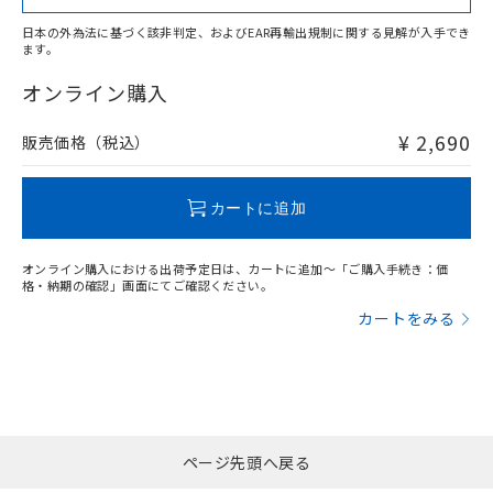
日本の外為法に基づく該非判定、およびEAR再輸出規制に関する見解が入手でき
ます。
"対応済み"や非含有の記載がされた商品であっても、流通
在庫等で未対応品が混在する可能性があります。
オンライン購入
非含有品が必要な際は、弊社営業部門もしくは販売店へお
問い合わせください。
¥ 2,690
販売価格（税込）
この製品のRoHS/REACH対応状況ページへ
カートに追加
オンライン購入における出荷予定日は、カートに追加～「ご購入手続き：価
格・納期の確認」画面にてご確認ください。
カートをみる
ページ先頭へ戻る