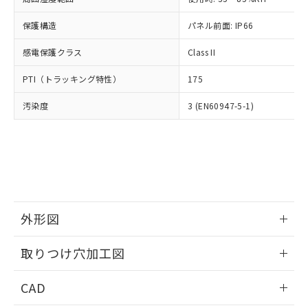
お客様が当ウェブサイト上で当社にご
※3 非含有証明書ダウンロード
登録された部品リストについて、当社
保護構造
パネル前面: IP66
および当社の共同利用者が、当社の製
下記の非含有証明書をダウンロードするこ
品・サービスに関するお客様との取
感電保護クラス
Class II
とができます。
合意する
キャンセル
引・商談に必要な範囲で利用すること
をご了承ください。
PTI（トラッキング特性）
175
EU RoHS指令（10物質）の非含有証明書
※当社の共同利用者とは、
"個人情報
51物質の非含有証明書（当社基準）
の共同利用に関して"
の「1.共同利
汚染度
3 (EN60947-5-1)
※本証明書は発行日時点で非含有を証明す
用者の範囲」に記載されている法人を
るもので、過去に遡って非含有を証明する
指します。
ものではありません。
また、RoHS指令のフタル酸エステル類４
物質の対応では、対応完了までの期間は出
荷製品に未対応品が混在することから備考
欄に対応日を記載しておりました。
既に当社にて対応品への在庫切替を完了
外形図
していることから、特段のことがない限
情報更新：2026/05/21
り、2022年1月12日より割愛しておりま
取りつけ穴加工図
す。
情報更新：2026/05/21
CAD