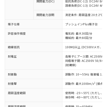
基準値を超えていることを示します。
いたものが、含有品と判明した場合などや
開閉能力(DC)
抵抗負荷(DC-12): DC24V 8A/DC
当社は、これら貴社製品のうち、外国
ことをご了承ください。
「－」：未確認です。当社販売部門へお問
誘導負荷(DC-13): DC24V 4A/DC
むを得ず変更することがあります。
為替および外国貿易法に定める商品
在庫状況および標準価格照会結果は、
い合わせください。
（以下｢規制貨物等」という）を輸出
記載している更新日時点での社内デー
開閉能力説明
測定条件: 周囲温度 20±2℃、
*EU RoHS指令（10物質）：
または国外への提供する場合は、日本
記
タに基づき作成されるものであり、閲
説明
鉛(Pb) 1000ppm以下、 水銀(Hg) 1000ppm以下、 カド
*中国RoHS10物質の基準値 (GB/T26572)：
国政府の輸出許可(または役務取引許
号
覧された時点での実際の在庫および標
ミウム(Cd) 100ppm以下、
Pb(鉛) :1000ppm、 Hg(水銀) : 1000ppm、 Cd(カドミウ
端子仕様
プッシュインPlus端子台
可)を取得するなどの必要な手続きを
六価クロム(Cr(Ⅵ)) 1000ppm以下、ポリ臭化ビフェニル
ム) : 100ppm、
準価格とは異なる場合があることをご
類(PBB) 1000ppm以下、ポリ臭化ジフェニルエーテル類
Cr(Ⅵ)(六価クロム) : 1000ppm、 PBBs(ポリ臭化ビフェ
とります。
了承ください。
許容操作頻度
電気的: 最大30回/分
(PBDE) 1000ppm以下、フタル酸ビス(2-エチルヘキシ
○
一定数以上の在庫あり
ニル類) : 1000ppm、 PBDEs(ポリ臭化ジフェニルエーテ
当社は規制貨物を破棄する場合は、完
ル) (DEHP)(別名：DOP) 1000ppm以下、フタル酸ブチ
機械的: 最大60回/分
正式な納期状況および標準価格はお客
ル類) : 1000ppm、
ルベンジル（BBP） 1000ppm以下、フタル酸ジブチル
全に破砕するなど、違法に輸出されな
DBP(フタル酸ジブチル) : 1000ppm、 DIBP(フタル酸ジ
様のお取引先、またはお客様担当のオ
（DBP） 1000ppm以下、フタル酸ジイソブチル
イソブチル) : 1000ppm、 BBP(フタル酸ブチルベンジ
△
一定数には満たないが在庫あり
いよう必要な手段を講じます。
絶縁抵抗
100MΩ以上 (DC500Vメガ、
ムロン制御機器販売店・当社販売員に
(DIBP) 1000ppm以下
ル) : 1000ppm、
当社は貴社製品を、核兵器、ミサイ
但し、RoHS指令で産業用監視および制御機器に対する
DEHP(フタル酸ビス(2-エチルヘキシル)) : 1000ppm
ご相談ください。
適用除外項目は除く。
耐電圧
各端子とアース間: AC2500V 50/
ル、化学兵器、生物兵器またはその他
－
在庫なし(最新の在庫状況につ
オムロン制御機器販売店や当社販売拠
フタル酸エステル類の４物質については閾値を超える意
同極端子間: AC2500V 50/60
武器並びにこれらの製造装置等に一切
いては、お客様のお取引先、ま
図的な使用がないことを確認しています。
点は「
販売ネットワーク
」をご確認
(初期値)
※2 環境保護使用期限
使用いたしません。
たはお客様担当のオムロン制御
ください。
当社は、貴社製品を第三者に販売する
機器販売店・当社販売員にご確
在庫状況および標準価格結果を当社の
耐振動
誤動作: 10～55Hz 複振幅 1.
※2 対応予定月
「ｅ」：有害物質（10物質）のすべてが基
場合は、上記1、2および3の内容を当
認ください)
事前の承諾なく第三者に漏洩または開
準値以下であることを示します。
該第三者に通知します。また当社は、
示しないようお願いします。
2
耐衝撃
誤動作: 最大1000m/s
(接点開
部品在庫の切り替え状況などにより、予定
「10」：通常の使用状況下において有害物
販売先および販売に係わる関係者が違
マイパーツ機能（部品リスト作成サー
空
受注生産機種、また在庫状況の
月が前後することがあります。
質が外部に漏えいし、環境に深刻な影響を
法に輸出するおそれがある場合は、取
周囲温度範囲
使用時: -25～55℃ (ただし
ビス）をご利用いただくには、I-Web
白
情報を公開していない機種
及ぼさない年数を意味します。
り引きをいたしません。
保存時: -40～80℃ (ただし
メンバーズにご登録されている必要が
「－」：未確認です。当社販売部門へお問
あります。
い合わせください。
周囲湿度範囲
使用時: 35～85%RH