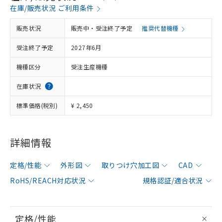
在庫/販売状況 ご利用条件
販売状況
販売中・受注終了予定
推奨代替機種
受注終了予定
2027年6月
機種区分
受注生産機種
在庫状況
標準価格(税別)
¥ 2,450
詳細情報
定格/性能
外形図
取りつけ穴加工図
CAD
RoHS/REACH対応状況
規格認証/適合状況
定格/性能