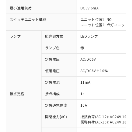
最小適用負荷
DC5V 6mA
スイッチユニット構成
ユニット位置1: NO
ユニット位置2: 点灯ユニット
※1 対応状況
ランプ
照光部方式
LEDランプ
対応済み：EU RoHS指令（10物質）の
非含有に対応した製品が提供可能な商品で
ランプ色
赤
す。
対応予定：EU RoHS指令（10物質）の非含
定格電圧
AC/DC6V
ご利用条件
有に対応した製品に切り替える予定のある
使用電圧
AC/DC6V±10%
商品です。
対応予定なし：EU RoHS指令（10物質）の
以下の条件をお読みいただき、同意のうえ
定格電流
11mA
非含有に非対応の商品で、対応品を出す予
ご利用ください。
定はありません。
接点定格
接点構成
1a
調査・確認中：EU RoHS指令（10物質）の
本サービスは、当社制御機器事業取扱
※1 中国RoHS○×表
非含有の対応状況を調査中または確認中の
商品の当社在庫状況および標準価格
定格通電電流
10A
商品です。
(税抜)を提供させていただくもので
「○」：最大均質材料含有率が中国RoHSの
非該当品：ライセンス料など無形物で、有
開閉能力(AC)
抵抗負荷(AC-12): AC24V 10A/A
す。
基準値以下であることを示します。
害物質有無と関係のない商品です。
誘導負荷(AC-15): AC24V 10A/AC
当社制御機器事業取扱商品の中には、
「×」：最大均質材料含有率が中国RoHSの
仕入先様の事情により、非含有部品として
本サービスの対象外となる商品もある