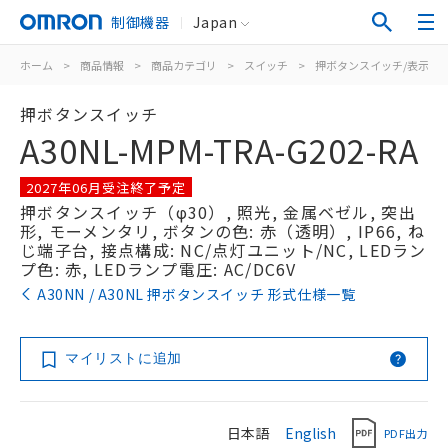
制御機器
Japan
ホーム
>
商品情報
>
商品カテゴリ
>
スイッチ
>
押ボタンスイッチ/表示灯
押ボタンスイッチ
A30NL-MPM-TRA-G202-RA
2027年06月受注終了予定
押ボタンスイッチ（φ30）, 照光, 金属ベゼル, 突出
形, モーメンタリ, ボタンの色: 赤（透明）, IP66, ね
じ端子台, 接点構成: NC/点灯ユニット/NC, LEDラン
プ色: 赤, LEDランプ電圧: AC/DC6V
A30NN / A30NL 押ボタンスイッチ 形式仕様一覧
マイリストに追加
日本語
English
PDF出力