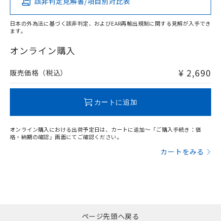
該非判定見解書/項目別対比表
X
O
O
O
日本の外為法に基づく該非判定、およびEAR再輸出規制に関する見解が入手でき
ます。
"対応済み"や非含有の記載がされた商品であっても、流通
在庫等で未対応品が混在する可能性があります。
オンライン購入
非含有品が必要な際は、弊社営業部門もしくは販売店へお
問い合わせください。
¥ 2,690
販売価格（税込）
この製品のRoHS/REACH対応状況ページへ
カートに追加
オンライン購入における出荷予定日は、カートに追加～「ご購入手続き：価
格・納期の確認」画面にてご確認ください。
カートをみる
ページ先頭へ戻る