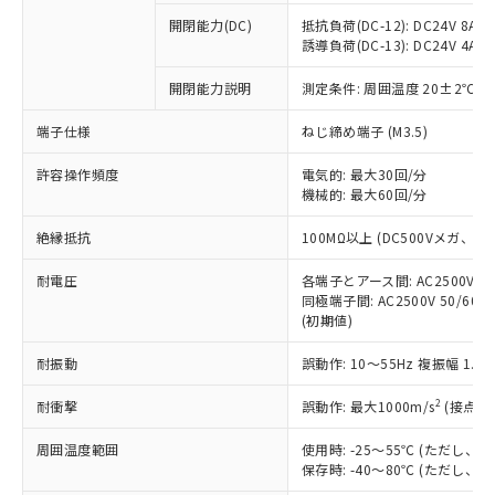
本サービスの対象外となる商品もある
基準値を超えていることを示します。
いたものが、含有品と判明した場合などや
当社は、これら貴社製品のうち、外国
ことをご了承ください。
開閉能力(DC)
抵抗負荷(DC-12): DC24V 8A/DC
「－」：未確認です。当社販売部門へお問
むを得ず変更することがあります。
為替および外国貿易法に定める商品
誘導負荷(DC-13): DC24V 4A/DC
在庫状況および標準価格照会結果は、
い合わせください。
（以下｢規制貨物等」という）を輸出
記載している更新日時点での社内デー
*EU RoHS指令（10物質）：
または国外への提供する場合は、日本
開閉能力説明
測定条件: 周囲温度 20±2℃、
記
タに基づき作成されるものであり、閲
説明
鉛(Pb) 1000ppm以下、 水銀(Hg) 1000ppm以下、 カド
*中国RoHS10物質の基準値 (GB/T26572)：
国政府の輸出許可(または役務取引許
号
覧された時点での実際の在庫および標
ミウム(Cd) 100ppm以下、
Pb(鉛) :1000ppm、 Hg(水銀) : 1000ppm、 Cd(カドミウ
端子仕様
ねじ締め端子 (M3.5)
可)を取得するなどの必要な手続きを
六価クロム(Cr(Ⅵ)) 1000ppm以下、ポリ臭化ビフェニル
ム) : 100ppm、
準価格とは異なる場合があることをご
類(PBB) 1000ppm以下、ポリ臭化ジフェニルエーテル類
Cr(Ⅵ)(六価クロム) : 1000ppm、 PBBs(ポリ臭化ビフェ
とります。
了承ください。
(PBDE) 1000ppm以下、フタル酸ビス(2-エチルヘキシ
○
一定数以上の在庫あり
ニル類) : 1000ppm、 PBDEs(ポリ臭化ジフェニルエーテ
許容操作頻度
電気的: 最大30回/分
当社は規制貨物を破棄する場合は、完
ル) (DEHP)(別名：DOP) 1000ppm以下、フタル酸ブチ
正式な納期状況および標準価格はお客
ル類) : 1000ppm、
機械的: 最大60回/分
ルベンジル（BBP） 1000ppm以下、フタル酸ジブチル
全に破砕するなど、違法に輸出されな
DBP(フタル酸ジブチル) : 1000ppm、 DIBP(フタル酸ジ
様のお取引先、またはお客様担当のオ
（DBP） 1000ppm以下、フタル酸ジイソブチル
イソブチル) : 1000ppm、 BBP(フタル酸ブチルベンジ
△
一定数には満たないが在庫あり
いよう必要な手段を講じます。
ムロン制御機器販売店・当社販売員に
(DIBP) 1000ppm以下
ル) : 1000ppm、
絶縁抵抗
100MΩ以上 (DC500Vメガ、
当社は貴社製品を、核兵器、ミサイ
但し、RoHS指令で産業用監視および制御機器に対する
DEHP(フタル酸ビス(2-エチルヘキシル)) : 1000ppm
ご相談ください。
適用除外項目は除く。
ル、化学兵器、生物兵器またはその他
－
在庫なし(最新の在庫状況につ
オムロン制御機器販売店や当社販売拠
耐電圧
各端子とアース間: AC2500V 50/
フタル酸エステル類の４物質については閾値を超える意
武器並びにこれらの製造装置等に一切
いては、お客様のお取引先、ま
図的な使用がないことを確認しています。
同極端子間: AC2500V 50/60
点は「
販売ネットワーク
」をご確認
※2 環境保護使用期限
使用いたしません。
(初期値)
たはお客様担当のオムロン制御
ください。
当社は、貴社製品を第三者に販売する
機器販売店・当社販売員にご確
在庫状況および標準価格結果を当社の
※2 対応予定月
「ｅ」：有害物質（10物質）のすべてが基
耐振動
誤動作: 10～55Hz 複振幅 1.
場合は、上記1、2および3の内容を当
認ください)
事前の承諾なく第三者に漏洩または開
準値以下であることを示します。
該第三者に通知します。また当社は、
示しないようお願いします。
2
耐衝撃
誤動作: 最大1000m/s
(接点開
部品在庫の切り替え状況などにより、予定
「10」：通常の使用状況下において有害物
販売先および販売に係わる関係者が違
マイパーツ機能（部品リスト作成サー
空
受注生産機種、また在庫状況の
月が前後することがあります。
質が外部に漏えいし、環境に深刻な影響を
法に輸出するおそれがある場合は、取
ビス）をご利用いただくには、I-Web
白
情報を公開していない機種
周囲温度範囲
使用時: -25～55℃ (ただし
及ぼさない年数を意味します。
り引きをいたしません。
メンバーズにご登録されている必要が
保存時: -40～80℃ (ただし
「－」：未確認です。当社販売部門へお問
あります。