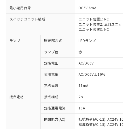
最小適用負荷
DC5V 6mA
スイッチユニット構成
ユニット位置1: NC
ユニット位置2: 点灯ユニット
※1 対応状況
ユニット位置3: NC
ランプ
照光部方式
LEDランプ
対応済み：EU RoHS指令（10物質）の
非含有に対応した製品が提供可能な商品で
ランプ色
赤
す。
対応予定：EU RoHS指令（10物質）の非含
定格電圧
AC/DC6V
ご利用条件
有に対応した製品に切り替える予定のある
商品です。
使用電圧
AC/DC6V±10%
対応予定なし：EU RoHS指令（10物質）の
以下の条件をお読みいただき、同意のうえ
非含有に非対応の商品で、対応品を出す予
定格電流
11mA
ご利用ください。
定はありません。
調査・確認中：EU RoHS指令（10物質）の
接点定格
接点構成
2b
本サービスは、当社制御機器事業取扱
※1 中国RoHS○×表
非含有の対応状況を調査中または確認中の
商品の当社在庫状況および標準価格
定格通電電流
10A
商品です。
(税抜)を提供させていただくもので
「○」：最大均質材料含有率が中国RoHSの
非該当品：ライセンス料など無形物で、有
す。
開閉能力(AC)
抵抗負荷(AC-12): AC24V 10A/A
基準値以下であることを示します。
害物質有無と関係のない商品です。
当社制御機器事業取扱商品の中には、
誘導負荷(AC-15): AC24V 10A/AC
「×」：最大均質材料含有率が中国RoHSの
仕入先様の事情により、非含有部品として