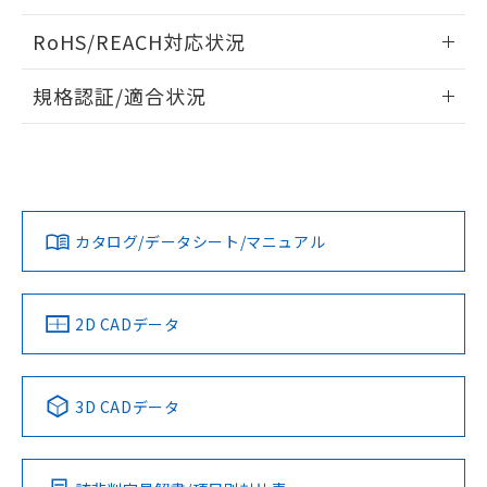
ログイン/会員登録いただくと、CADデータをダウンロー
RoHS/REACH対応状況
ドすることができます。
情報更新：2026/7/29
規格認証/適合状況
ログイン/会員登録
EU RoHS
注意事項・凡例
A30NL-MPM-TRA-G202-RAについての規格認証/適合状況に
ついては、「カスタマーサポートセンタ お客様相談室」また
は貴社担当オムロン営業員または販売店にお問い合わせくだ
対応状況
対応予定月
※1
※2
さい。
ダウンロードデータをご利用いただく前に、以下を必ずお読
みください。
カタログ/データシート/マニュアル
対応済み
ソフトウェアの使用条件
お問い合わせ
中国 RoHS
注意事項・凡例
2D CADデータ
中国 RoHS表
※1 ※2
3D CADデータ
Pb
Hg
Cd
Cr(VI)