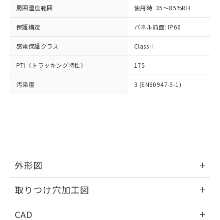
い合わせください。
お客様が当ウェブサイト上で当社にご
周囲湿度範囲
使用時: 35～85%RH
※3 非含有証明書ダウンロード
登録された部品リストについて、当社
保護構造
パネル前面: IP66
および当社の共同利用者が、当社の製
下記の非含有証明書をダウンロードするこ
品・サービスに関するお客様との取
とができます。
感電保護クラス
Class II
合意する
キャンセル
引・商談に必要な範囲で利用すること
をご了承ください。
EU RoHS指令（10物質）の非含有証明書
PTI（トラッキング特性）
175
※当社の共同利用者とは、
"個人情報
51物質の非含有証明書（当社基準）
の共同利用に関して"
の「1.共同利
汚染度
3 (EN60947-5-1)
※本証明書は発行日時点で非含有を証明す
用者の範囲」に記載されている法人を
るもので、過去に遡って非含有を証明する
指します。
ものではありません。
また、RoHS指令のフタル酸エステル類４
物質の対応では、対応完了までの期間は出
荷製品に未対応品が混在することから備考
欄に対応日を記載しておりました。
既に当社にて対応品への在庫切替を完了
外形図
していることから、特段のことがない限
り、2022年1月12日より割愛しておりま
情報更新：2026/05/21
取りつけ穴加工図
す。
情報更新：2026/05/21
CAD