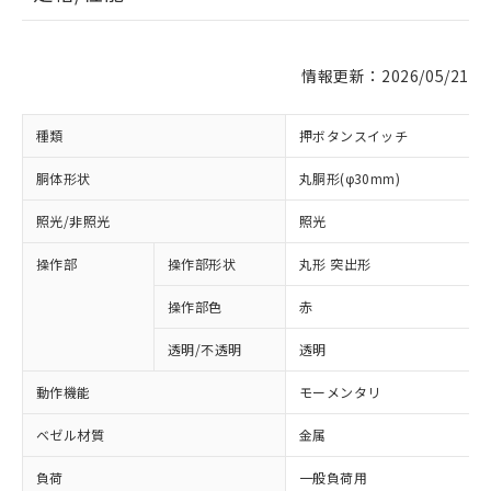
情報更新：2026/05/21
種類
押ボタンスイッチ
胴体形状
丸胴形(φ30mm)
照光/非照光
照光
操作部
操作部形状
丸形 突出形
操作部色
赤
透明/不透明
透明
動作機能
モーメンタリ
ベゼル材質
金属
負荷
一般負荷用