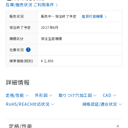
在庫/販売状況 ご利用条件
販売状況
販売中・受注終了予定
推奨代替機種
受注終了予定
2027年6月
機種区分
受注生産機種
在庫状況
標準価格(税別)
¥ 2,450
詳細情報
定格/性能
外形図
取りつけ穴加工図
CAD
RoHS/REACH対応状況
規格認証/適合状況
定格/性能