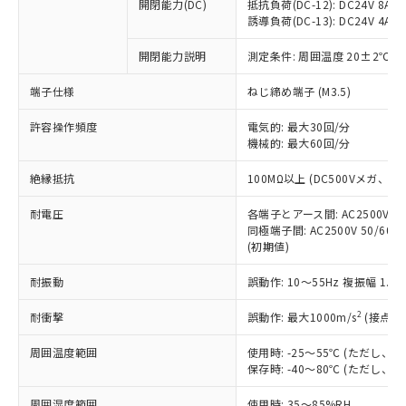
基準値を超えていることを示します。
いたものが、含有品と判明した場合などや
開閉能力(DC)
抵抗負荷(DC-12): DC24V 8A/DC
当社は、これら貴社製品のうち、外国
ことをご了承ください。
「－」：未確認です。当社販売部門へお問
誘導負荷(DC-13): DC24V 4A/DC
むを得ず変更することがあります。
為替および外国貿易法に定める商品
在庫状況および標準価格照会結果は、
い合わせください。
（以下｢規制貨物等」という）を輸出
記載している更新日時点での社内デー
開閉能力説明
測定条件: 周囲温度 20±2℃、
*EU RoHS指令（10物質）：
または国外への提供する場合は、日本
記
タに基づき作成されるものであり、閲
説明
鉛(Pb) 1000ppm以下、 水銀(Hg) 1000ppm以下、 カド
*中国RoHS10物質の基準値 (GB/T26572)：
国政府の輸出許可(または役務取引許
号
覧された時点での実際の在庫および標
ミウム(Cd) 100ppm以下、
Pb(鉛) :1000ppm、 Hg(水銀) : 1000ppm、 Cd(カドミウ
端子仕様
ねじ締め端子 (M3.5)
可)を取得するなどの必要な手続きを
六価クロム(Cr(Ⅵ)) 1000ppm以下、ポリ臭化ビフェニル
ム) : 100ppm、
準価格とは異なる場合があることをご
類(PBB) 1000ppm以下、ポリ臭化ジフェニルエーテル類
Cr(Ⅵ)(六価クロム) : 1000ppm、 PBBs(ポリ臭化ビフェ
とります。
了承ください。
許容操作頻度
電気的: 最大30回/分
(PBDE) 1000ppm以下、フタル酸ビス(2-エチルヘキシ
○
一定数以上の在庫あり
ニル類) : 1000ppm、 PBDEs(ポリ臭化ジフェニルエーテ
当社は規制貨物を破棄する場合は、完
ル) (DEHP)(別名：DOP) 1000ppm以下、フタル酸ブチ
機械的: 最大60回/分
正式な納期状況および標準価格はお客
ル類) : 1000ppm、
ルベンジル（BBP） 1000ppm以下、フタル酸ジブチル
全に破砕するなど、違法に輸出されな
DBP(フタル酸ジブチル) : 1000ppm、 DIBP(フタル酸ジ
様のお取引先、またはお客様担当のオ
（DBP） 1000ppm以下、フタル酸ジイソブチル
イソブチル) : 1000ppm、 BBP(フタル酸ブチルベンジ
△
一定数には満たないが在庫あり
いよう必要な手段を講じます。
絶縁抵抗
100MΩ以上 (DC500Vメガ、
ムロン制御機器販売店・当社販売員に
(DIBP) 1000ppm以下
ル) : 1000ppm、
当社は貴社製品を、核兵器、ミサイ
但し、RoHS指令で産業用監視および制御機器に対する
DEHP(フタル酸ビス(2-エチルヘキシル)) : 1000ppm
ご相談ください。
適用除外項目は除く。
耐電圧
各端子とアース間: AC2500V 50/
ル、化学兵器、生物兵器またはその他
－
在庫なし(最新の在庫状況につ
オムロン制御機器販売店や当社販売拠
フタル酸エステル類の４物質については閾値を超える意
同極端子間: AC2500V 50/60
武器並びにこれらの製造装置等に一切
いては、お客様のお取引先、ま
図的な使用がないことを確認しています。
点は「
販売ネットワーク
」をご確認
(初期値)
※2 環境保護使用期限
使用いたしません。
たはお客様担当のオムロン制御
ください。
当社は、貴社製品を第三者に販売する
機器販売店・当社販売員にご確
在庫状況および標準価格結果を当社の
耐振動
誤動作: 10～55Hz 複振幅 1.
※2 対応予定月
「ｅ」：有害物質（10物質）のすべてが基
場合は、上記1、2および3の内容を当
認ください)
事前の承諾なく第三者に漏洩または開
準値以下であることを示します。
該第三者に通知します。また当社は、
示しないようお願いします。
2
耐衝撃
誤動作: 最大1000m/s
(接点開
部品在庫の切り替え状況などにより、予定
「10」：通常の使用状況下において有害物
販売先および販売に係わる関係者が違
マイパーツ機能（部品リスト作成サー
空
受注生産機種、また在庫状況の
月が前後することがあります。
質が外部に漏えいし、環境に深刻な影響を
法に輸出するおそれがある場合は、取
周囲温度範囲
使用時: -25～55℃ (ただし
ビス）をご利用いただくには、I-Web
白
情報を公開していない機種
及ぼさない年数を意味します。
り引きをいたしません。
保存時: -40～80℃ (ただし
メンバーズにご登録されている必要が
「－」：未確認です。当社販売部門へお問
あります。
い合わせください。
周囲湿度範囲
使用時: 35～85%RH