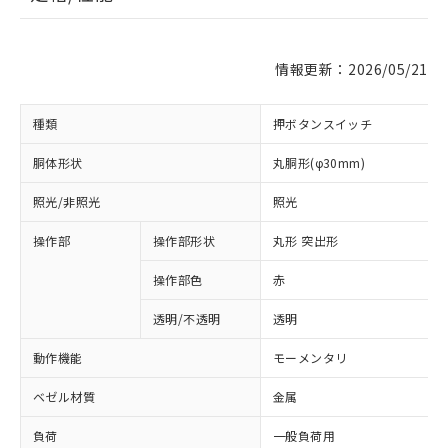
情報更新：2026/05/21
種類
押ボタンスイッチ
胴体形状
丸胴形(φ30mm)
照光/非照光
照光
操作部
操作部形状
丸形 突出形
操作部色
赤
透明/不透明
透明
動作機能
モーメンタリ
ベゼル材質
金属
負荷
一般負荷用