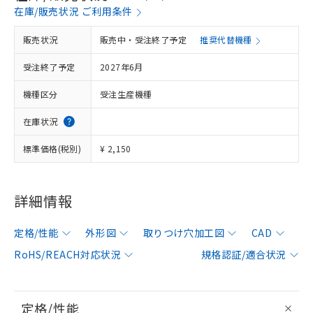
在庫/販売状況 ご利用条件
販売状況
販売中・受注終了予定
推奨代替機種
受注終了予定
2027年6月
機種区分
受注生産機種
在庫状況
標準価格(税別)
¥ 2,150
詳細情報
定格/性能
外形図
取りつけ穴加工図
CAD
RoHS/REACH対応状況
規格認証/適合状況
定格/性能