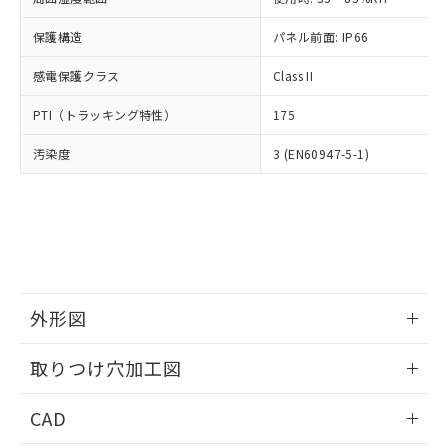
お客様が当ウェブサイト上で当社にご
※3 非含有証明書ダウンロード
登録された部品リストについて、当社
保護構造
パネル前面: IP66
および当社の共同利用者が、当社の製
下記の非含有証明書をダウンロードするこ
品・サービスに関するお客様との取
感電保護クラス
Class II
とができます。
合意する
キャンセル
引・商談に必要な範囲で利用すること
をご了承ください。
PTI（トラッキング特性）
175
EU RoHS指令（10物質）の非含有証明書
※当社の共同利用者とは、
"個人情報
51物質の非含有証明書（当社基準）
の共同利用に関して"
の「1.共同利
汚染度
3 (EN60947-5-1)
※本証明書は発行日時点で非含有を証明す
用者の範囲」に記載されている法人を
るもので、過去に遡って非含有を証明する
指します。
ものではありません。
また、RoHS指令のフタル酸エステル類４
物質の対応では、対応完了までの期間は出
荷製品に未対応品が混在することから備考
欄に対応日を記載しておりました。
既に当社にて対応品への在庫切替を完了
外形図
していることから、特段のことがない限
情報更新：2026/05/21
り、2022年1月12日より割愛しておりま
取りつけ穴加工図
す。
情報更新：2026/05/21
CAD