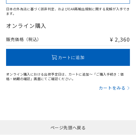
日本の外為法に基づく該非判定、およびEAR再輸出規制に関する見解が入手でき
ます。
"対応済み"や非含有の記載がされた商品であっても、流通
在庫等で未対応品が混在する可能性があります。
オンライン購入
非含有品が必要な際は、弊社営業部門もしくは販売店へお
問い合わせください。
¥ 2,360
販売価格（税込）
この製品のRoHS/REACH対応状況ページへ
カートに追加
オンライン購入における出荷予定日は、カートに追加～「ご購入手続き：価
格・納期の確認」画面にてご確認ください。
カートをみる
ページ先頭へ戻る