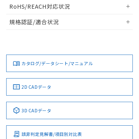
ログイン/会員登録いただくと、CADデータをダウンロー
RoHS/REACH対応状況
ドすることができます。
情報更新：2026/7/29
規格認証/適合状況
ログイン/会員登録
EU RoHS
注意事項・凡例
A30NL-MPM-TRA-G100-RAについての規格認証/適合状況に
ついては、「カスタマーサポートセンタ お客様相談室」また
は貴社担当オムロン営業員または販売店にお問い合わせくだ
対応状況
対応予定月
※1
※2
さい。
ダウンロードデータをご利用いただく前に、以下を必ずお読
みください。
カタログ/データシート/マニュアル
対応済み
ソフトウェアの使用条件
お問い合わせ
中国 RoHS
注意事項・凡例
2D CADデータ
中国 RoHS表
※1 ※2
3D CADデータ
Pb
Hg
Cd
Cr(VI)
該非判定見解書/項目別対比表
X
O
O
O