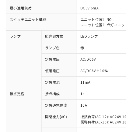
最小適用負荷
DC5V 6mA
スイッチユニット構成
ユニット位置1: NO
ユニット位置2: 点灯ユニット
※1 対応状況
ランプ
照光部方式
LEDランプ
対応済み：EU RoHS指令（10物質）の
非含有に対応した製品が提供可能な商品で
ランプ色
赤
す。
対応予定：EU RoHS指令（10物質）の非含
定格電圧
AC/DC6V
ご利用条件
有に対応した製品に切り替える予定のある
使用電圧
AC/DC6V±10%
商品です。
対応予定なし：EU RoHS指令（10物質）の
以下の条件をお読みいただき、同意のうえ
定格電流
11mA
非含有に非対応の商品で、対応品を出す予
ご利用ください。
定はありません。
接点定格
接点構成
1a
調査・確認中：EU RoHS指令（10物質）の
本サービスは、当社制御機器事業取扱
※1 中国RoHS○×表
非含有の対応状況を調査中または確認中の
商品の当社在庫状況および標準価格
定格通電電流
10A
商品です。
(税抜)を提供させていただくもので
「○」：最大均質材料含有率が中国RoHSの
非該当品：ライセンス料など無形物で、有
開閉能力(AC)
抵抗負荷(AC-12): AC24V 10A/A
す。
基準値以下であることを示します。
害物質有無と関係のない商品です。
誘導負荷(AC-15): AC24V 10A/AC
当社制御機器事業取扱商品の中には、
「×」：最大均質材料含有率が中国RoHSの
仕入先様の事情により、非含有部品として
本サービスの対象外となる商品もある