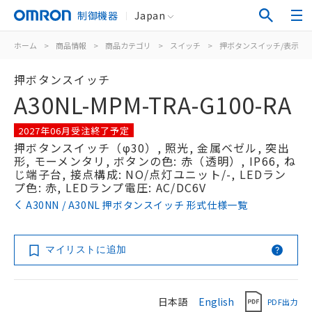
制御機器
Japan
ホーム
>
商品情報
>
商品カテゴリ
>
スイッチ
>
押ボタンスイッチ/表示灯
押ボタンスイッチ
A30NL-MPM-TRA-G100-RA
2027年06月受注終了予定
押ボタンスイッチ（φ30）, 照光, 金属ベゼル, 突出
形, モーメンタリ, ボタンの色: 赤（透明）, IP66, ね
じ端子台, 接点構成: NO/点灯ユニット/-, LEDラン
プ色: 赤, LEDランプ電圧: AC/DC6V
A30NN / A30NL 押ボタンスイッチ 形式仕様一覧
マイリストに追加
日本語
English
PDF出力