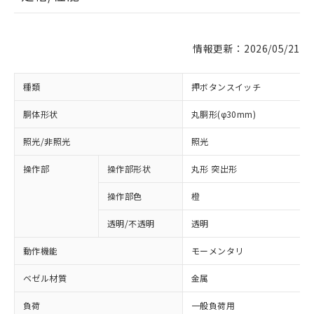
情報更新：2026/05/21
種類
押ボタンスイッチ
胴体形状
丸胴形(φ30mm)
照光/非照光
照光
操作部
操作部形状
丸形 突出形
操作部色
橙
透明/不透明
透明
動作機能
モーメンタリ
ベゼル材質
金属
負荷
一般負荷用