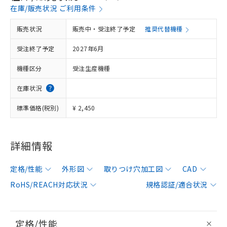
在庫/販売状況 ご利用条件
販売状況
販売中・受注終了予定
推奨代替機種
受注終了予定
2027年6月
機種区分
受注生産機種
在庫状況
標準価格(税別)
¥ 2,450
詳細情報
定格/性能
外形図
取りつけ穴加工図
CAD
RoHS/REACH対応状況
規格認証/適合状況
定格/性能