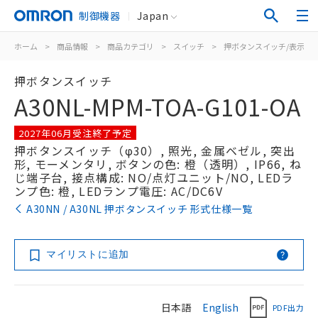
制御機器
Japan
ホーム
>
商品情報
>
商品カテゴリ
>
スイッチ
>
押ボタンスイッチ/表示灯
押ボタンスイッチ
A30NL-MPM-TOA-G101-OA
2027年06月受注終了予定
押ボタンスイッチ（φ30）, 照光, 金属ベゼル, 突出
形, モーメンタリ, ボタンの色: 橙（透明）, IP66, ね
じ端子台, 接点構成: NO/点灯ユニット/NO, LEDラ
ンプ色: 橙, LEDランプ電圧: AC/DC6V
A30NN / A30NL 押ボタンスイッチ 形式仕様一覧
マイリストに追加
日本語
English
PDF出力