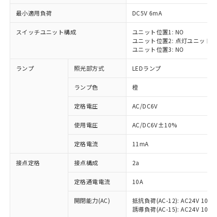
最小適用負荷
DC5V 6mA
スイッチユニット構成
ユニット位置1: NO
ユニット位置2: 点灯ユニット
※1 対応状況
ユニット位置3: NO
ランプ
照光部方式
LEDランプ
対応済み：EU RoHS指令（10物質）の
非含有に対応した製品が提供可能な商品で
ランプ色
橙
す。
対応予定：EU RoHS指令（10物質）の非含
定格電圧
AC/DC6V
ご利用条件
有に対応した製品に切り替える予定のある
商品です。
使用電圧
AC/DC6V±10%
対応予定なし：EU RoHS指令（10物質）の
以下の条件をお読みいただき、同意のうえ
非含有に非対応の商品で、対応品を出す予
定格電流
11mA
ご利用ください。
定はありません。
調査・確認中：EU RoHS指令（10物質）の
接点定格
接点構成
2a
本サービスは、当社制御機器事業取扱
※1 中国RoHS○×表
非含有の対応状況を調査中または確認中の
商品の当社在庫状況および標準価格
定格通電電流
10A
商品です。
(税抜)を提供させていただくもので
「○」：最大均質材料含有率が中国RoHSの
非該当品：ライセンス料など無形物で、有
す。
開閉能力(AC)
抵抗負荷(AC-12): AC24V 10A/A
基準値以下であることを示します。
害物質有無と関係のない商品です。
当社制御機器事業取扱商品の中には、
誘導負荷(AC-15): AC24V 10A/AC
「×」：最大均質材料含有率が中国RoHSの
仕入先様の事情により、非含有部品として