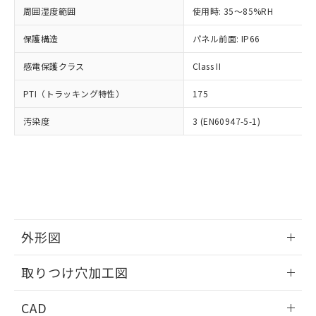
い合わせください。
お客様が当ウェブサイト上で当社にご
周囲湿度範囲
使用時: 35～85%RH
※3 非含有証明書ダウンロード
登録された部品リストについて、当社
保護構造
パネル前面: IP66
および当社の共同利用者が、当社の製
下記の非含有証明書をダウンロードするこ
品・サービスに関するお客様との取
とができます。
感電保護クラス
Class II
合意する
キャンセル
引・商談に必要な範囲で利用すること
をご了承ください。
EU RoHS指令（10物質）の非含有証明書
PTI（トラッキング特性）
175
※当社の共同利用者とは、
"個人情報
51物質の非含有証明書（当社基準）
の共同利用に関して"
の「1.共同利
汚染度
3 (EN60947-5-1)
※本証明書は発行日時点で非含有を証明す
用者の範囲」に記載されている法人を
るもので、過去に遡って非含有を証明する
指します。
ものではありません。
また、RoHS指令のフタル酸エステル類４
物質の対応では、対応完了までの期間は出
荷製品に未対応品が混在することから備考
欄に対応日を記載しておりました。
既に当社にて対応品への在庫切替を完了
外形図
していることから、特段のことがない限
り、2022年1月12日より割愛しておりま
情報更新：2026/05/21
取りつけ穴加工図
す。
情報更新：2026/05/21
CAD