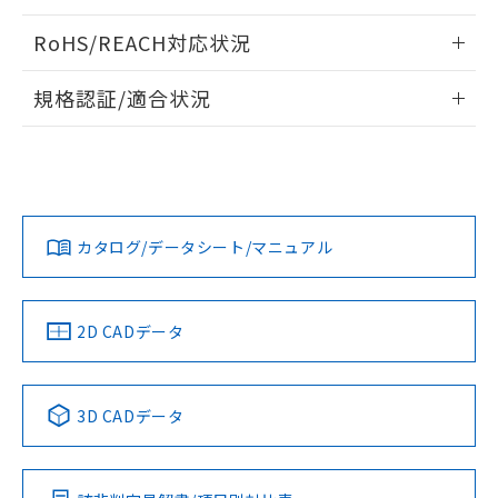
ログイン/会員登録いただくと、CADデータをダウンロー
RoHS/REACH対応状況
ドすることができます。
情報更新：2026/7/29
規格認証/適合状況
ログイン/会員登録
EU RoHS
注意事項・凡例
A30NL-MPM-TOA-G101-OAについての規格認証/適合状況に
ついては、「カスタマーサポートセンタ お客様相談室」また
は貴社担当オムロン営業員または販売店にお問い合わせくだ
対応状況
対応予定月
※1
※2
さい。
ダウンロードデータをご利用いただく前に、以下を必ずお読
みください。
カタログ/データシート/マニュアル
対応済み
ソフトウェアの使用条件
お問い合わせ
中国 RoHS
注意事項・凡例
2D CADデータ
中国 RoHS表
※1 ※2
3D CADデータ
Pb
Hg
Cd
Cr(VI)