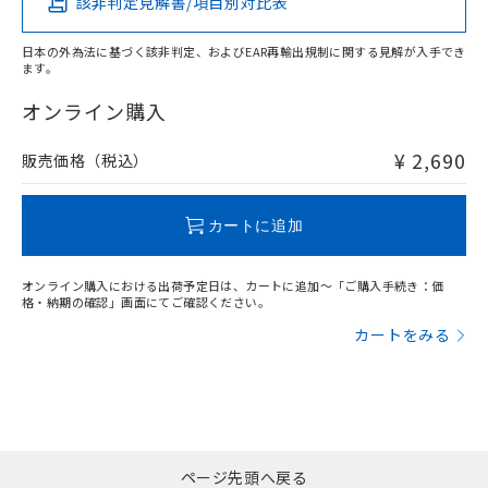
該非判定見解書/項目別対比表
X
O
O
O
日本の外為法に基づく該非判定、およびEAR再輸出規制に関する見解が入手でき
ます。
"対応済み"や非含有の記載がされた商品であっても、流通
在庫等で未対応品が混在する可能性があります。
オンライン購入
非含有品が必要な際は、弊社営業部門もしくは販売店へお
問い合わせください。
¥ 2,690
販売価格（税込）
この製品のRoHS/REACH対応状況ページへ
カートに追加
オンライン購入における出荷予定日は、カートに追加～「ご購入手続き：価
格・納期の確認」画面にてご確認ください。
カートをみる
ページ先頭へ戻る