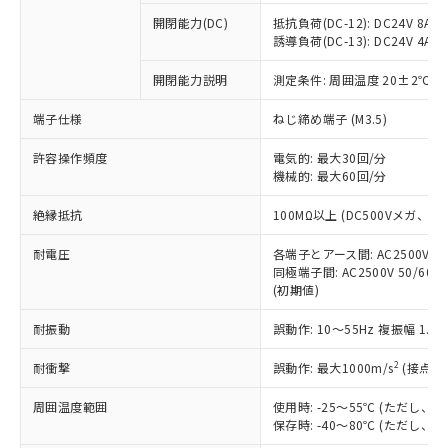
本サービスの対象外となる商品もある
基準値を超えていることを示します。
いたものが、含有品と判明した場合などや
当社は、これら貴社製品のうち、外国
ことをご了承ください。
開閉能力(DC)
抵抗負荷(DC-12): DC24V 8A/DC
「－」：未確認です。当社販売部門へお問
むを得ず変更することがあります。
為替および外国貿易法に定める商品
誘導負荷(DC-13): DC24V 4A/DC
在庫状況および標準価格照会結果は、
い合わせください。
（以下｢規制貨物等」という）を輸出
記載している更新日時点での社内デー
*EU RoHS指令（10物質）：
または国外への提供する場合は、日本
開閉能力説明
測定条件: 周囲温度 20±2℃、
記
タに基づき作成されるものであり、閲
説明
鉛(Pb) 1000ppm以下、 水銀(Hg) 1000ppm以下、 カド
*中国RoHS10物質の基準値 (GB/T26572)：
国政府の輸出許可(または役務取引許
号
覧された時点での実際の在庫および標
ミウム(Cd) 100ppm以下、
Pb(鉛) :1000ppm、 Hg(水銀) : 1000ppm、 Cd(カドミウ
端子仕様
ねじ締め端子 (M3.5)
可)を取得するなどの必要な手続きを
六価クロム(Cr(Ⅵ)) 1000ppm以下、ポリ臭化ビフェニル
ム) : 100ppm、
準価格とは異なる場合があることをご
類(PBB) 1000ppm以下、ポリ臭化ジフェニルエーテル類
Cr(Ⅵ)(六価クロム) : 1000ppm、 PBBs(ポリ臭化ビフェ
とります。
了承ください。
(PBDE) 1000ppm以下、フタル酸ビス(2-エチルヘキシ
○
一定数以上の在庫あり
ニル類) : 1000ppm、 PBDEs(ポリ臭化ジフェニルエーテ
許容操作頻度
電気的: 最大30回/分
当社は規制貨物を破棄する場合は、完
ル) (DEHP)(別名：DOP) 1000ppm以下、フタル酸ブチ
正式な納期状況および標準価格はお客
ル類) : 1000ppm、
機械的: 最大60回/分
ルベンジル（BBP） 1000ppm以下、フタル酸ジブチル
全に破砕するなど、違法に輸出されな
DBP(フタル酸ジブチル) : 1000ppm、 DIBP(フタル酸ジ
様のお取引先、またはお客様担当のオ
（DBP） 1000ppm以下、フタル酸ジイソブチル
イソブチル) : 1000ppm、 BBP(フタル酸ブチルベンジ
△
一定数には満たないが在庫あり
いよう必要な手段を講じます。
ムロン制御機器販売店・当社販売員に
(DIBP) 1000ppm以下
ル) : 1000ppm、
絶縁抵抗
100MΩ以上 (DC500Vメガ、
当社は貴社製品を、核兵器、ミサイ
但し、RoHS指令で産業用監視および制御機器に対する
DEHP(フタル酸ビス(2-エチルヘキシル)) : 1000ppm
ご相談ください。
適用除外項目は除く。
ル、化学兵器、生物兵器またはその他
－
在庫なし(最新の在庫状況につ
オムロン制御機器販売店や当社販売拠
耐電圧
各端子とアース間: AC2500V 50/
フタル酸エステル類の４物質については閾値を超える意
武器並びにこれらの製造装置等に一切
いては、お客様のお取引先、ま
図的な使用がないことを確認しています。
同極端子間: AC2500V 50/60
点は「
販売ネットワーク
」をご確認
※2 環境保護使用期限
使用いたしません。
(初期値)
たはお客様担当のオムロン制御
ください。
当社は、貴社製品を第三者に販売する
機器販売店・当社販売員にご確
在庫状況および標準価格結果を当社の
※2 対応予定月
「ｅ」：有害物質（10物質）のすべてが基
耐振動
誤動作: 10～55Hz 複振幅 1.
場合は、上記1、2および3の内容を当
認ください)
事前の承諾なく第三者に漏洩または開
準値以下であることを示します。
該第三者に通知します。また当社は、
示しないようお願いします。
2
耐衝撃
誤動作: 最大1000m/s
(接点開
部品在庫の切り替え状況などにより、予定
「10」：通常の使用状況下において有害物
販売先および販売に係わる関係者が違
マイパーツ機能（部品リスト作成サー
空
受注生産機種、また在庫状況の
月が前後することがあります。
質が外部に漏えいし、環境に深刻な影響を
法に輸出するおそれがある場合は、取
ビス）をご利用いただくには、I-Web
白
情報を公開していない機種
周囲温度範囲
使用時: -25～55℃ (ただし
及ぼさない年数を意味します。
り引きをいたしません。
メンバーズにご登録されている必要が
保存時: -40～80℃ (ただし
「－」：未確認です。当社販売部門へお問
あります。