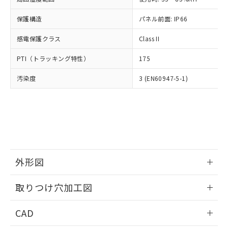
お客様が当ウェブサイト上で当社にご
※3 非含有証明書ダウンロード
登録された部品リストについて、当社
保護構造
パネル前面: IP66
および当社の共同利用者が、当社の製
下記の非含有証明書をダウンロードするこ
品・サービスに関するお客様との取
感電保護クラス
Class II
とができます。
合意する
キャンセル
引・商談に必要な範囲で利用すること
をご了承ください。
PTI（トラッキング特性）
175
EU RoHS指令（10物質）の非含有証明書
※当社の共同利用者とは、
"個人情報
51物質の非含有証明書（当社基準）
の共同利用に関して"
の「1.共同利
汚染度
3 (EN60947-5-1)
※本証明書は発行日時点で非含有を証明す
用者の範囲」に記載されている法人を
るもので、過去に遡って非含有を証明する
指します。
ものではありません。
また、RoHS指令のフタル酸エステル類４
物質の対応では、対応完了までの期間は出
荷製品に未対応品が混在することから備考
欄に対応日を記載しておりました。
既に当社にて対応品への在庫切替を完了
外形図
していることから、特段のことがない限
情報更新：2026/05/21
り、2022年1月12日より割愛しておりま
取りつけ穴加工図
す。
情報更新：2026/05/21
CAD