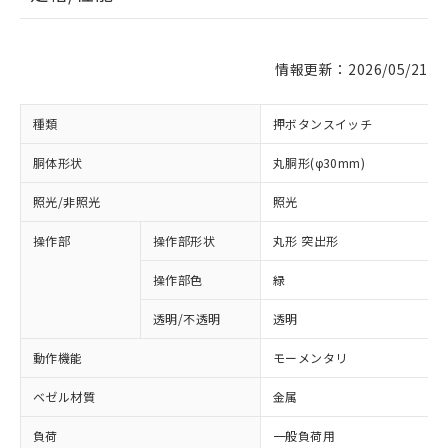
情報更新：2026/05/21
種類
押ボタンスイッチ
胴体形状
丸胴形(φ30mm)
照光/非照光
照光
操作部
操作部形状
丸形 突出形
操作部色
緑
透明/不透明
透明
動作機能
モーメンタリ
ベゼル材質
金属
負荷
一般負荷用