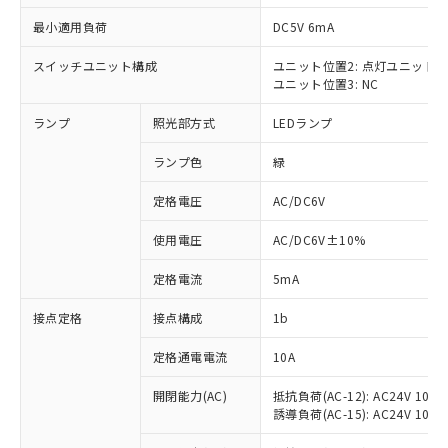
最小適用負荷
DC5V 6mA
スイッチユニット構成
ユニット位置2: 点灯ユニット
ユニット位置3: NC
※1 対応状況
ランプ
照光部方式
LEDランプ
対応済み：EU RoHS指令（10物質）の
非含有に対応した製品が提供可能な商品で
ランプ色
緑
す。
対応予定：EU RoHS指令（10物質）の非含
定格電圧
AC/DC6V
ご利用条件
有に対応した製品に切り替える予定のある
使用電圧
AC/DC6V±10%
商品です。
対応予定なし：EU RoHS指令（10物質）の
以下の条件をお読みいただき、同意のうえ
定格電流
5mA
非含有に非対応の商品で、対応品を出す予
ご利用ください。
定はありません。
接点定格
接点構成
1b
調査・確認中：EU RoHS指令（10物質）の
本サービスは、当社制御機器事業取扱
※1 中国RoHS○×表
非含有の対応状況を調査中または確認中の
商品の当社在庫状況および標準価格
定格通電電流
10A
商品です。
(税抜)を提供させていただくもので
「○」：最大均質材料含有率が中国RoHSの
非該当品：ライセンス料など無形物で、有
開閉能力(AC)
抵抗負荷(AC-12): AC24V 10A/A
す。
基準値以下であることを示します。
害物質有無と関係のない商品です。
誘導負荷(AC-15): AC24V 10A/AC
当社制御機器事業取扱商品の中には、
「×」：最大均質材料含有率が中国RoHSの
仕入先様の事情により、非含有部品として
本サービスの対象外となる商品もある