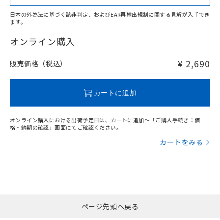
日本の外為法に基づく該非判定、およびEAR再輸出規制に関する見解が入手でき
ます。
"対応済み"や非含有の記載がされた商品であっても、流通
在庫等で未対応品が混在する可能性があります。
オンライン購入
非含有品が必要な際は、弊社営業部門もしくは販売店へお
問い合わせください。
¥ 2,690
販売価格（税込）
この製品のRoHS/REACH対応状況ページへ
カートに追加
オンライン購入における出荷予定日は、カートに追加～「ご購入手続き：価
格・納期の確認」画面にてご確認ください。
カートをみる
ページ先頭へ戻る