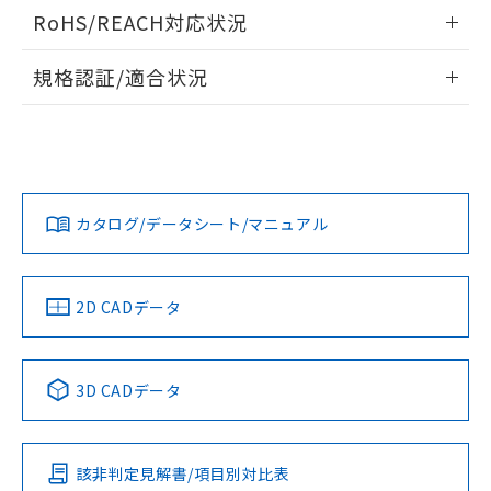
ログイン/会員登録いただくと、CADデータをダウンロー
RoHS/REACH対応状況
ドすることができます。
情報更新：2026/7/29
規格認証/適合状況
ログイン/会員登録
EU RoHS
注意事項・凡例
A30NL-MPM-TGA-P002-GAについての規格認証/適合状況に
ついては、「カスタマーサポートセンタ お客様相談室」また
は貴社担当オムロン営業員または販売店にお問い合わせくだ
対応状況
対応予定月
※1
※2
さい。
ダウンロードデータをご利用いただく前に、以下を必ずお読
みください。
カタログ/データシート/マニュアル
対応済み
ソフトウェアの使用条件
お問い合わせ
中国 RoHS
注意事項・凡例
2D CADデータ
中国 RoHS表
※1 ※2
3D CADデータ
Pb
Hg
Cd
Cr(VI)
該非判定見解書/項目別対比表
X
O
O
O