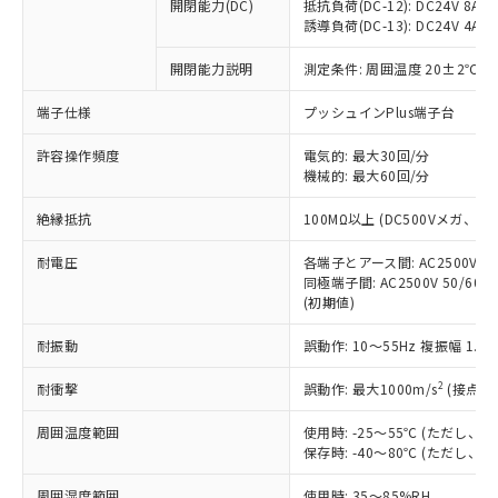
基準値を超えていることを示します。
いたものが、含有品と判明した場合などや
開閉能力(DC)
抵抗負荷(DC-12): DC24V 8A/DC
当社は、これら貴社製品のうち、外国
ことをご了承ください。
「－」：未確認です。当社販売部門へお問
誘導負荷(DC-13): DC24V 4A/DC
むを得ず変更することがあります。
為替および外国貿易法に定める商品
在庫状況および標準価格照会結果は、
い合わせください。
（以下｢規制貨物等」という）を輸出
記載している更新日時点での社内デー
開閉能力説明
測定条件: 周囲温度 20±2℃、
*EU RoHS指令（10物質）：
または国外への提供する場合は、日本
記
タに基づき作成されるものであり、閲
説明
鉛(Pb) 1000ppm以下、 水銀(Hg) 1000ppm以下、 カド
*中国RoHS10物質の基準値 (GB/T26572)：
国政府の輸出許可(または役務取引許
号
覧された時点での実際の在庫および標
ミウム(Cd) 100ppm以下、
Pb(鉛) :1000ppm、 Hg(水銀) : 1000ppm、 Cd(カドミウ
端子仕様
プッシュインPlus端子台
可)を取得するなどの必要な手続きを
六価クロム(Cr(Ⅵ)) 1000ppm以下、ポリ臭化ビフェニル
ム) : 100ppm、
準価格とは異なる場合があることをご
類(PBB) 1000ppm以下、ポリ臭化ジフェニルエーテル類
Cr(Ⅵ)(六価クロム) : 1000ppm、 PBBs(ポリ臭化ビフェ
とります。
了承ください。
許容操作頻度
電気的: 最大30回/分
(PBDE) 1000ppm以下、フタル酸ビス(2-エチルヘキシ
○
一定数以上の在庫あり
ニル類) : 1000ppm、 PBDEs(ポリ臭化ジフェニルエーテ
当社は規制貨物を破棄する場合は、完
ル) (DEHP)(別名：DOP) 1000ppm以下、フタル酸ブチ
機械的: 最大60回/分
正式な納期状況および標準価格はお客
ル類) : 1000ppm、
ルベンジル（BBP） 1000ppm以下、フタル酸ジブチル
全に破砕するなど、違法に輸出されな
DBP(フタル酸ジブチル) : 1000ppm、 DIBP(フタル酸ジ
様のお取引先、またはお客様担当のオ
（DBP） 1000ppm以下、フタル酸ジイソブチル
イソブチル) : 1000ppm、 BBP(フタル酸ブチルベンジ
△
一定数には満たないが在庫あり
いよう必要な手段を講じます。
絶縁抵抗
100MΩ以上 (DC500Vメガ、
ムロン制御機器販売店・当社販売員に
(DIBP) 1000ppm以下
ル) : 1000ppm、
当社は貴社製品を、核兵器、ミサイ
但し、RoHS指令で産業用監視および制御機器に対する
DEHP(フタル酸ビス(2-エチルヘキシル)) : 1000ppm
ご相談ください。
適用除外項目は除く。
耐電圧
各端子とアース間: AC2500V 50/
ル、化学兵器、生物兵器またはその他
－
在庫なし(最新の在庫状況につ
オムロン制御機器販売店や当社販売拠
フタル酸エステル類の４物質については閾値を超える意
同極端子間: AC2500V 50/60
武器並びにこれらの製造装置等に一切
いては、お客様のお取引先、ま
図的な使用がないことを確認しています。
点は「
販売ネットワーク
」をご確認
(初期値)
※2 環境保護使用期限
使用いたしません。
たはお客様担当のオムロン制御
ください。
当社は、貴社製品を第三者に販売する
機器販売店・当社販売員にご確
在庫状況および標準価格結果を当社の
耐振動
誤動作: 10～55Hz 複振幅 1.
※2 対応予定月
「ｅ」：有害物質（10物質）のすべてが基
場合は、上記1、2および3の内容を当
認ください)
事前の承諾なく第三者に漏洩または開
準値以下であることを示します。
該第三者に通知します。また当社は、
示しないようお願いします。
2
耐衝撃
誤動作: 最大1000m/s
(接点開
部品在庫の切り替え状況などにより、予定
「10」：通常の使用状況下において有害物
販売先および販売に係わる関係者が違
マイパーツ機能（部品リスト作成サー
空
受注生産機種、また在庫状況の
月が前後することがあります。
質が外部に漏えいし、環境に深刻な影響を
法に輸出するおそれがある場合は、取
周囲温度範囲
使用時: -25～55℃ (ただし
ビス）をご利用いただくには、I-Web
白
情報を公開していない機種
及ぼさない年数を意味します。
り引きをいたしません。
保存時: -40～80℃ (ただし
メンバーズにご登録されている必要が
「－」：未確認です。当社販売部門へお問
あります。
い合わせください。
周囲湿度範囲
使用時: 35～85%RH