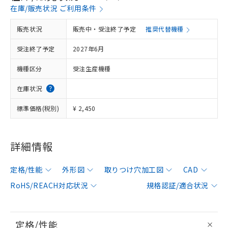
在庫/販売状況 ご利用条件
販売状況
販売中・受注終了予定
推奨代替機種
受注終了予定
2027年6月
機種区分
受注生産機種
在庫状況
標準価格(税別)
¥ 2,450
詳細情報
定格/性能
外形図
取りつけ穴加工図
CAD
RoHS/REACH対応状況
規格認証/適合状況
定格/性能