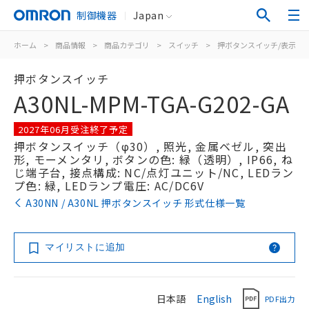
制御機器
Japan
ホーム
>
商品情報
>
商品カテゴリ
>
スイッチ
>
押ボタンスイッチ/表示灯
押ボタンスイッチ
A30NL-MPM-TGA-G202-GA
2027年06月受注終了予定
押ボタンスイッチ（φ30）, 照光, 金属ベゼル, 突出
形, モーメンタリ, ボタンの色: 緑（透明）, IP66, ね
じ端子台, 接点構成: NC/点灯ユニット/NC, LEDラン
プ色: 緑, LEDランプ電圧: AC/DC6V
A30NN / A30NL 押ボタンスイッチ 形式仕様一覧
マイリストに追加
日本語
English
PDF出力