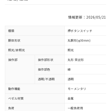
情報更新：2026/05/21
種類
押ボタンスイッチ
胴体形状
丸胴形(φ30mm)
照光/非照光
照光
操作部
操作部形状
丸形 突出形
操作部色
緑
透明/不透明
透明
動作機能
モーメンタリ
ベゼル材質
金属
負荷
一般負荷用