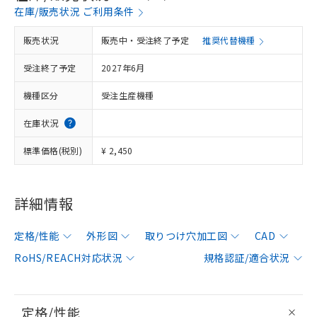
在庫/販売状況 ご利用条件
販売状況
販売中・受注終了予定
推奨代替機種
受注終了予定
2027年6月
機種区分
受注生産機種
在庫状況
標準価格(税別)
¥ 2,450
詳細情報
定格/性能
外形図
取りつけ穴加工図
CAD
RoHS/REACH対応状況
規格認証/適合状況
定格/性能