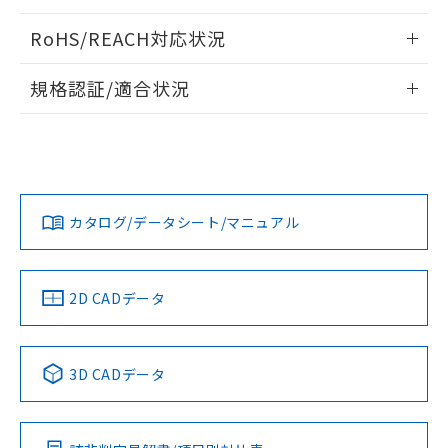
ログイン/会員登録いただくと、CADデータをダウンロー
RoHS/REACH対応状況
ドすることができます。
情報更新：2026/7/29
規格認証/適合状況
ログイン/会員登録
EU RoHS
注意事項・凡例
A30NL-MPM-TGA-G202-GAについての規格認証/適合状況に
ついては、「カスタマーサポートセンタ お客様相談室」また
は貴社担当オムロン営業員または販売店にお問い合わせくだ
対応状況
対応予定月
※1
※2
さい。
ダウンロードデータをご利用いただく前に、以下を必ずお読
みください。
カタログ/データシート/マニュアル
対応済み
ソフトウェアの使用条件
お問い合わせ
中国 RoHS
注意事項・凡例
2D CADデータ
中国 RoHS表
※1 ※2
3D CADデータ
Pb
Hg
Cd
Cr(VI)