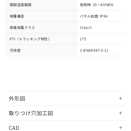
い合わせください。
お客様が当ウェブサイト上で当社にご
周囲湿度範囲
使用時: 35～85%RH
※3 非含有証明書ダウンロード
登録された部品リストについて、当社
保護構造
パネル前面: IP66
および当社の共同利用者が、当社の製
下記の非含有証明書をダウンロードするこ
品・サービスに関するお客様との取
とができます。
感電保護クラス
Class II
合意する
キャンセル
引・商談に必要な範囲で利用すること
をご了承ください。
EU RoHS指令（10物質）の非含有証明書
PTI（トラッキング特性）
175
※当社の共同利用者とは、
"個人情報
51物質の非含有証明書（当社基準）
の共同利用に関して"
の「1.共同利
汚染度
3 (EN60947-5-1)
※本証明書は発行日時点で非含有を証明す
用者の範囲」に記載されている法人を
るもので、過去に遡って非含有を証明する
指します。
ものではありません。
また、RoHS指令のフタル酸エステル類４
物質の対応では、対応完了までの期間は出
荷製品に未対応品が混在することから備考
欄に対応日を記載しておりました。
既に当社にて対応品への在庫切替を完了
外形図
していることから、特段のことがない限
り、2022年1月12日より割愛しておりま
情報更新：2026/05/21
取りつけ穴加工図
す。
情報更新：2026/05/21
CAD