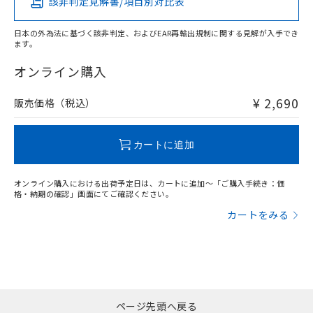
該非判定見解書/項目別対比表
X
O
O
O
日本の外為法に基づく該非判定、およびEAR再輸出規制に関する見解が入手でき
ます。
"対応済み"や非含有の記載がされた商品であっても、流通
在庫等で未対応品が混在する可能性があります。
オンライン購入
非含有品が必要な際は、弊社営業部門もしくは販売店へお
問い合わせください。
¥ 2,690
販売価格（税込）
この製品のRoHS/REACH対応状況ページへ
カートに追加
オンライン購入における出荷予定日は、カートに追加～「ご購入手続き：価
格・納期の確認」画面にてご確認ください。
カートをみる
ページ先頭へ戻る