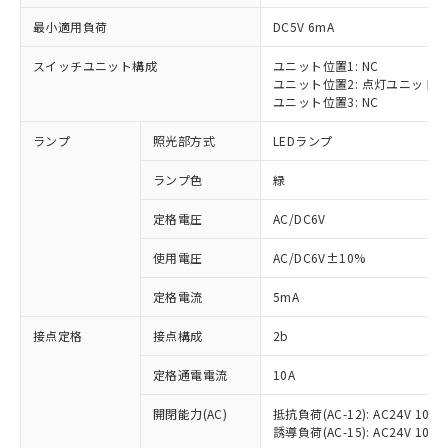
最小適用負荷
DC5V 6mA
スイッチユニット構成
ユニット位置1: NC
ユニット位置2: 点灯ユニット
※1 対応状況
ユニット位置3: NC
ランプ
照光部方式
LEDランプ
対応済み：EU RoHS指令（10物質）の
非含有に対応した製品が提供可能な商品で
ランプ色
緑
す。
対応予定：EU RoHS指令（10物質）の非含
定格電圧
AC/DC6V
ご利用条件
有に対応した製品に切り替える予定のある
商品です。
使用電圧
AC/DC6V±10%
対応予定なし：EU RoHS指令（10物質）の
以下の条件をお読みいただき、同意のうえ
非含有に非対応の商品で、対応品を出す予
定格電流
5mA
ご利用ください。
定はありません。
調査・確認中：EU RoHS指令（10物質）の
接点定格
接点構成
2b
本サービスは、当社制御機器事業取扱
※1 中国RoHS○×表
非含有の対応状況を調査中または確認中の
商品の当社在庫状況および標準価格
定格通電電流
10A
商品です。
(税抜)を提供させていただくもので
「○」：最大均質材料含有率が中国RoHSの
非該当品：ライセンス料など無形物で、有
す。
開閉能力(AC)
抵抗負荷(AC-12): AC24V 10A/A
基準値以下であることを示します。
害物質有無と関係のない商品です。
当社制御機器事業取扱商品の中には、
誘導負荷(AC-15): AC24V 10A/AC
「×」：最大均質材料含有率が中国RoHSの
仕入先様の事情により、非含有部品として