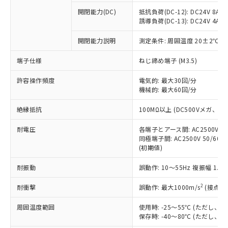
本サービスの対象外となる商品もある
基準値を超えていることを示します。
いたものが、含有品と判明した場合などや
当社は、これら貴社製品のうち、外国
ことをご了承ください。
開閉能力(DC)
抵抗負荷(DC-12): DC24V 8A/DC
「－」：未確認です。当社販売部門へお問
むを得ず変更することがあります。
為替および外国貿易法に定める商品
誘導負荷(DC-13): DC24V 4A/DC
在庫状況および標準価格照会結果は、
い合わせください。
（以下｢規制貨物等」という）を輸出
記載している更新日時点での社内デー
*EU RoHS指令（10物質）：
または国外への提供する場合は、日本
開閉能力説明
測定条件: 周囲温度 20±2℃、
記
タに基づき作成されるものであり、閲
説明
鉛(Pb) 1000ppm以下、 水銀(Hg) 1000ppm以下、 カド
*中国RoHS10物質の基準値 (GB/T26572)：
国政府の輸出許可(または役務取引許
号
覧された時点での実際の在庫および標
ミウム(Cd) 100ppm以下、
Pb(鉛) :1000ppm、 Hg(水銀) : 1000ppm、 Cd(カドミウ
端子仕様
ねじ締め端子 (M3.5)
可)を取得するなどの必要な手続きを
六価クロム(Cr(Ⅵ)) 1000ppm以下、ポリ臭化ビフェニル
ム) : 100ppm、
準価格とは異なる場合があることをご
類(PBB) 1000ppm以下、ポリ臭化ジフェニルエーテル類
Cr(Ⅵ)(六価クロム) : 1000ppm、 PBBs(ポリ臭化ビフェ
とります。
了承ください。
(PBDE) 1000ppm以下、フタル酸ビス(2-エチルヘキシ
○
一定数以上の在庫あり
ニル類) : 1000ppm、 PBDEs(ポリ臭化ジフェニルエーテ
許容操作頻度
電気的: 最大30回/分
当社は規制貨物を破棄する場合は、完
ル) (DEHP)(別名：DOP) 1000ppm以下、フタル酸ブチ
正式な納期状況および標準価格はお客
ル類) : 1000ppm、
機械的: 最大60回/分
ルベンジル（BBP） 1000ppm以下、フタル酸ジブチル
全に破砕するなど、違法に輸出されな
DBP(フタル酸ジブチル) : 1000ppm、 DIBP(フタル酸ジ
様のお取引先、またはお客様担当のオ
（DBP） 1000ppm以下、フタル酸ジイソブチル
イソブチル) : 1000ppm、 BBP(フタル酸ブチルベンジ
△
一定数には満たないが在庫あり
いよう必要な手段を講じます。
ムロン制御機器販売店・当社販売員に
(DIBP) 1000ppm以下
ル) : 1000ppm、
絶縁抵抗
100MΩ以上 (DC500Vメガ、
当社は貴社製品を、核兵器、ミサイ
但し、RoHS指令で産業用監視および制御機器に対する
DEHP(フタル酸ビス(2-エチルヘキシル)) : 1000ppm
ご相談ください。
適用除外項目は除く。
ル、化学兵器、生物兵器またはその他
－
在庫なし(最新の在庫状況につ
オムロン制御機器販売店や当社販売拠
耐電圧
各端子とアース間: AC2500V 50/
フタル酸エステル類の４物質については閾値を超える意
武器並びにこれらの製造装置等に一切
いては、お客様のお取引先、ま
図的な使用がないことを確認しています。
同極端子間: AC2500V 50/60
点は「
販売ネットワーク
」をご確認
※2 環境保護使用期限
使用いたしません。
(初期値)
たはお客様担当のオムロン制御
ください。
当社は、貴社製品を第三者に販売する
機器販売店・当社販売員にご確
在庫状況および標準価格結果を当社の
※2 対応予定月
「ｅ」：有害物質（10物質）のすべてが基
耐振動
誤動作: 10～55Hz 複振幅 1.
場合は、上記1、2および3の内容を当
認ください)
事前の承諾なく第三者に漏洩または開
準値以下であることを示します。
該第三者に通知します。また当社は、
示しないようお願いします。
2
耐衝撃
誤動作: 最大1000m/s
(接点開
部品在庫の切り替え状況などにより、予定
「10」：通常の使用状況下において有害物
販売先および販売に係わる関係者が違
マイパーツ機能（部品リスト作成サー
空
受注生産機種、また在庫状況の
月が前後することがあります。
質が外部に漏えいし、環境に深刻な影響を
法に輸出するおそれがある場合は、取
ビス）をご利用いただくには、I-Web
白
情報を公開していない機種
周囲温度範囲
使用時: -25～55℃ (ただし
及ぼさない年数を意味します。
り引きをいたしません。
メンバーズにご登録されている必要が
保存時: -40～80℃ (ただし
「－」：未確認です。当社販売部門へお問
あります。