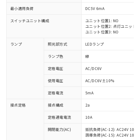
最小適用負荷
DC5V 6mA
スイッチユニット構成
ユニット位置1: NO
ユニット位置2: 点灯ユニット
※1 対応状況
ユニット位置3: NO
ランプ
照光部方式
LEDランプ
対応済み：EU RoHS指令（10物質）の
非含有に対応した製品が提供可能な商品で
ランプ色
緑
す。
対応予定：EU RoHS指令（10物質）の非含
定格電圧
AC/DC6V
ご利用条件
有に対応した製品に切り替える予定のある
商品です。
使用電圧
AC/DC6V±10%
対応予定なし：EU RoHS指令（10物質）の
以下の条件をお読みいただき、同意のうえ
非含有に非対応の商品で、対応品を出す予
定格電流
5mA
ご利用ください。
定はありません。
調査・確認中：EU RoHS指令（10物質）の
接点定格
接点構成
2a
本サービスは、当社制御機器事業取扱
※1 中国RoHS○×表
非含有の対応状況を調査中または確認中の
商品の当社在庫状況および標準価格
定格通電電流
10A
商品です。
(税抜)を提供させていただくもので
「○」：最大均質材料含有率が中国RoHSの
非該当品：ライセンス料など無形物で、有
す。
開閉能力(AC)
抵抗負荷(AC-12): AC24V 10A/A
基準値以下であることを示します。
害物質有無と関係のない商品です。
当社制御機器事業取扱商品の中には、
誘導負荷(AC-15): AC24V 10A/AC
「×」：最大均質材料含有率が中国RoHSの
仕入先様の事情により、非含有部品として