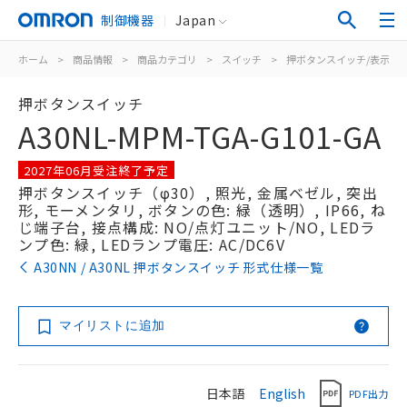
制御機器
Japan
ホーム
>
商品情報
>
商品カテゴリ
>
スイッチ
>
押ボタンスイッチ/表示灯
押ボタンスイッチ
A30NL-MPM-TGA-G101-GA
2027年06月受注終了予定
押ボタンスイッチ（φ30）, 照光, 金属ベゼル, 突出
形, モーメンタリ, ボタンの色: 緑（透明）, IP66, ね
じ端子台, 接点構成: NO/点灯ユニット/NO, LEDラ
ンプ色: 緑, LEDランプ電圧: AC/DC6V
A30NN / A30NL 押ボタンスイッチ 形式仕様一覧
マイリストに追加
日本語
English
PDF出力