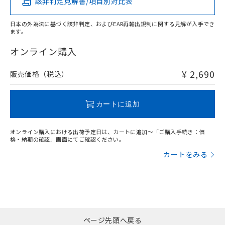
該非判定見解書/項目別対比表
X
O
O
O
日本の外為法に基づく該非判定、およびEAR再輸出規制に関する見解が入手でき
ます。
"対応済み"や非含有の記載がされた商品であっても、流通
在庫等で未対応品が混在する可能性があります。
オンライン購入
非含有品が必要な際は、弊社営業部門もしくは販売店へお
問い合わせください。
¥ 2,690
販売価格（税込）
この製品のRoHS/REACH対応状況ページへ
カートに追加
オンライン購入における出荷予定日は、カートに追加～「ご購入手続き：価
格・納期の確認」画面にてご確認ください。
カートをみる
ページ先頭へ戻る