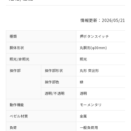
情報更新：2026/05/21
種類
押ボタンスイッチ
胴体形状
丸胴形(φ30mm)
照光/非照光
照光
操作部
操作部形状
丸形 突出形
操作部色
緑
透明/不透明
透明
動作機能
モーメンタリ
ベゼル材質
金属
負荷
一般負荷用