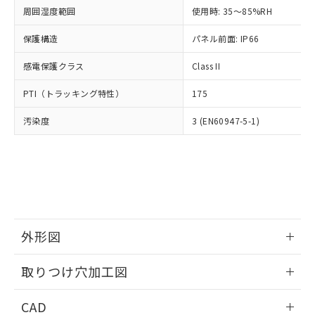
い合わせください。
お客様が当ウェブサイト上で当社にご
周囲湿度範囲
使用時: 35～85%RH
※3 非含有証明書ダウンロード
登録された部品リストについて、当社
保護構造
パネル前面: IP66
および当社の共同利用者が、当社の製
下記の非含有証明書をダウンロードするこ
品・サービスに関するお客様との取
とができます。
感電保護クラス
Class II
合意する
キャンセル
引・商談に必要な範囲で利用すること
をご了承ください。
EU RoHS指令（10物質）の非含有証明書
PTI（トラッキング特性）
175
※当社の共同利用者とは、
"個人情報
51物質の非含有証明書（当社基準）
の共同利用に関して"
の「1.共同利
汚染度
3 (EN60947-5-1)
※本証明書は発行日時点で非含有を証明す
用者の範囲」に記載されている法人を
るもので、過去に遡って非含有を証明する
指します。
ものではありません。
また、RoHS指令のフタル酸エステル類４
物質の対応では、対応完了までの期間は出
荷製品に未対応品が混在することから備考
欄に対応日を記載しておりました。
既に当社にて対応品への在庫切替を完了
外形図
していることから、特段のことがない限
り、2022年1月12日より割愛しておりま
情報更新：2026/05/21
取りつけ穴加工図
す。
情報更新：2026/05/21
CAD