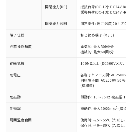
本サービスの対象外となる商品もある
基準値を超えていることを示します。
いたものが、含有品と判明した場合などや
当社は、これら貴社製品のうち、外国
ことをご了承ください。
開閉能力(DC)
抵抗負荷(DC-12): DC24V 8A/DC
「－」：未確認です。当社販売部門へお問
むを得ず変更することがあります。
為替および外国貿易法に定める商品
誘導負荷(DC-13): DC24V 4A/DC
在庫状況および標準価格照会結果は、
い合わせください。
（以下｢規制貨物等」という）を輸出
記載している更新日時点での社内デー
*EU RoHS指令（10物質）：
または国外への提供する場合は、日本
開閉能力説明
測定条件: 周囲温度 20±2℃、
記
タに基づき作成されるものであり、閲
説明
鉛(Pb) 1000ppm以下、 水銀(Hg) 1000ppm以下、 カド
*中国RoHS10物質の基準値 (GB/T26572)：
国政府の輸出許可(または役務取引許
号
覧された時点での実際の在庫および標
ミウム(Cd) 100ppm以下、
Pb(鉛) :1000ppm、 Hg(水銀) : 1000ppm、 Cd(カドミウ
端子仕様
ねじ締め端子 (M3.5)
可)を取得するなどの必要な手続きを
六価クロム(Cr(Ⅵ)) 1000ppm以下、ポリ臭化ビフェニル
ム) : 100ppm、
準価格とは異なる場合があることをご
類(PBB) 1000ppm以下、ポリ臭化ジフェニルエーテル類
Cr(Ⅵ)(六価クロム) : 1000ppm、 PBBs(ポリ臭化ビフェ
とります。
了承ください。
(PBDE) 1000ppm以下、フタル酸ビス(2-エチルヘキシ
○
一定数以上の在庫あり
ニル類) : 1000ppm、 PBDEs(ポリ臭化ジフェニルエーテ
許容操作頻度
電気的: 最大30回/分
当社は規制貨物を破棄する場合は、完
ル) (DEHP)(別名：DOP) 1000ppm以下、フタル酸ブチ
正式な納期状況および標準価格はお客
ル類) : 1000ppm、
機械的: 最大60回/分
ルベンジル（BBP） 1000ppm以下、フタル酸ジブチル
全に破砕するなど、違法に輸出されな
DBP(フタル酸ジブチル) : 1000ppm、 DIBP(フタル酸ジ
様のお取引先、またはお客様担当のオ
（DBP） 1000ppm以下、フタル酸ジイソブチル
イソブチル) : 1000ppm、 BBP(フタル酸ブチルベンジ
△
一定数には満たないが在庫あり
いよう必要な手段を講じます。
ムロン制御機器販売店・当社販売員に
(DIBP) 1000ppm以下
ル) : 1000ppm、
絶縁抵抗
100MΩ以上 (DC500Vメガ、
当社は貴社製品を、核兵器、ミサイ
但し、RoHS指令で産業用監視および制御機器に対する
DEHP(フタル酸ビス(2-エチルヘキシル)) : 1000ppm
ご相談ください。
適用除外項目は除く。
ル、化学兵器、生物兵器またはその他
－
在庫なし(最新の在庫状況につ
オムロン制御機器販売店や当社販売拠
耐電圧
各端子とアース間: AC2500V 50/
フタル酸エステル類の４物質については閾値を超える意
武器並びにこれらの製造装置等に一切
いては、お客様のお取引先、ま
図的な使用がないことを確認しています。
同極端子間: AC2500V 50/60
点は「
販売ネットワーク
」をご確認
※2 環境保護使用期限
使用いたしません。
(初期値)
たはお客様担当のオムロン制御
ください。
当社は、貴社製品を第三者に販売する
機器販売店・当社販売員にご確
在庫状況および標準価格結果を当社の
※2 対応予定月
「ｅ」：有害物質（10物質）のすべてが基
耐振動
誤動作: 10～55Hz 複振幅 1.
場合は、上記1、2および3の内容を当
認ください)
事前の承諾なく第三者に漏洩または開
準値以下であることを示します。
該第三者に通知します。また当社は、
示しないようお願いします。
2
耐衝撃
誤動作: 最大1000m/s
(接点開
部品在庫の切り替え状況などにより、予定
「10」：通常の使用状況下において有害物
販売先および販売に係わる関係者が違
マイパーツ機能（部品リスト作成サー
空
受注生産機種、また在庫状況の
月が前後することがあります。
質が外部に漏えいし、環境に深刻な影響を
法に輸出するおそれがある場合は、取
ビス）をご利用いただくには、I-Web
白
情報を公開していない機種
周囲温度範囲
使用時: -25～55℃ (ただし
及ぼさない年数を意味します。
り引きをいたしません。
メンバーズにご登録されている必要が
保存時: -40～80℃ (ただし
「－」：未確認です。当社販売部門へお問
あります。