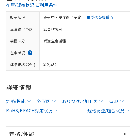
在庫/販売状況 ご利用条件
販売状況
販売中・受注終了予定
推奨代替機種
受注終了予定
2027年6月
機種区分
受注生産機種
在庫状況
標準価格(税別)
¥ 2,450
詳細情報
定格/性能
外形図
取りつけ穴加工図
CAD
RoHS/REACH対応状況
規格認証/適合状況
定格/性能