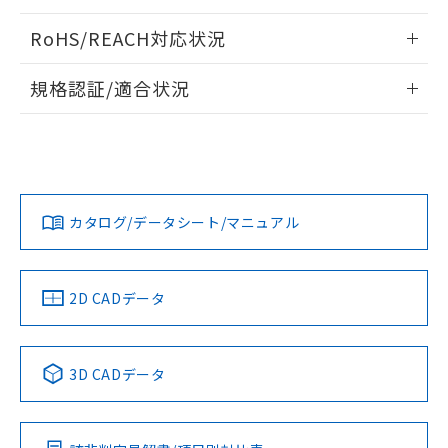
ログイン/会員登録いただくと、CADデータをダウンロー
RoHS/REACH対応状況
ドすることができます。
情報更新：2026/7/29
規格認証/適合状況
ログイン/会員登録
EU RoHS
注意事項・凡例
A30NL-MPM-TGA-G101-GAについての規格認証/適合状況に
ついては、「カスタマーサポートセンタ お客様相談室」また
は貴社担当オムロン営業員または販売店にお問い合わせくだ
対応状況
対応予定月
※1
※2
さい。
ダウンロードデータをご利用いただく前に、以下を必ずお読
みください。
カタログ/データシート/マニュアル
対応済み
ソフトウェアの使用条件
お問い合わせ
中国 RoHS
注意事項・凡例
2D CADデータ
中国 RoHS表
※1 ※2
3D CADデータ
Pb
Hg
Cd
Cr(VI)