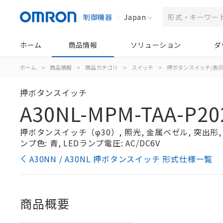
制御機器
Japan
ホーム
商品情報
ソリューション
ダ
ホーム
>
商品情報
>
商品カテゴリ
>
スイッチ
>
押ボタンスイッチ/表
押ボタンスイッチ
A30NL-MPM-TAA-P20
押ボタンスイッチ（φ30）, 照光, 金属ベゼル, 突出形, モ
ンプ色: 青, LEDランプ電圧: AC/DC6V
A30NN / A30NL 押ボタンスイッチ 形式仕様一覧
商品概要