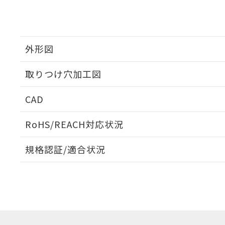
外形図
取りつけ穴加工図
CAD
ログイン/会員登録いただくと、CADデータをダウンロ
RoHS/REACH対応状況
規格認証/適合状況
EU RoHS
注意事項・凡例
A30NL-MPM-TAA-P202-AAについての規格認証/適
業員または販売店にお問い合わせください。
ダウンロードデータをご利用いただく前に、以下を必ずお読
対応状況
対応予定月
※1
※2
ソフトウェアの使用条件
対応済み