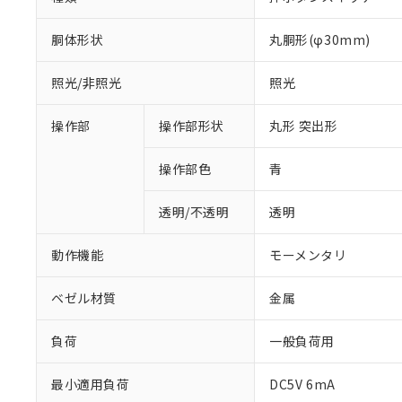
胴体形状
丸胴形(φ30mm)
照光/非照光
照光
操作部
操作部形状
丸形 突出形
操作部色
青
透明/不透明
透明
動作機能
モーメンタリ
ベゼル材質
金属
負荷
一般負荷用
※1 対応状況
最小適用負荷
DC5V 6mA