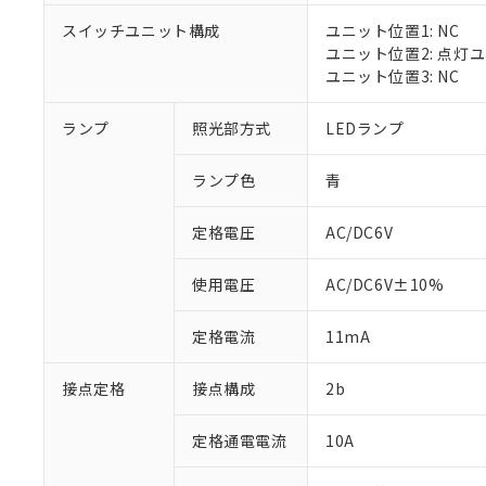
対応済み：EU
スイッチユニット構成
ユニット位置1: NC
対応予定：EU R
ユニット位置2: 点灯
対応予定なし：EU
ユニット位置3: NC
調査・確認中：EU
ご利用条件
非該当品：ライセ
※1 中国RoHS
ランプ
照光部方式
LEDランプ
仕入先様の事情に
があります。
以下の条件をお読
「○」：最大均質
ランプ色
青
「×」：最大均質
本サービスは
当社は、これ
*EU RoHS指令（10物
「－」：未確認で
鉛(Pb) 1000ppm以下、
くものです。
う）を輸出ま
定格電圧
AC/DC6V
記
説明
六価クロム(Cr(Ⅵ)) 1
当社制御機器
などの必要な
フタル酸ビス(2-エチルヘ
号
*中国RoHS10物質の基準値 
ル（DBP） 1000ppm
在庫状況およ
当社は規制貨
Pb(鉛) :1000ppm、 Hg
但し、RoHS指令で産
使用電圧
AC/DC6V±10%
のであり、閲
ます。
Cr(Ⅵ)(六価クロム) : 
フタル酸エステル類の４
○
一定数以
DBP(フタル酸ジブチル) :
い。
当社は貴社製
DEHP(フタル酸ビス(2-エ
正式な納期状
定格電流
11mA
置等に一切使
当社販売員に
※2 対応予定月
△
一定数に
当社は、貴社
オムロン制御
また当社は、
※2 環境保護使
接点定格
接点構成
2b
在庫状況およ
部品在庫の切り替
たしません。
－
在庫なし
す。
「ｅ」：有害物質
機器販売
定格通電電流
10A
マイパーツ機
「10」：通常の
ている必要が
味します。