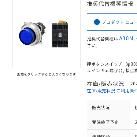
推奨代替機種情報
プロダクト ニュース 
A30NL
推奨代替機種は
さい。
押ボタンスイッチ（φ30）,
ュインPlus端子台, 接点構
画像をクリックすると大きくなります
在庫/販売状況
20
在庫/販売状況 ご利用条
販売状況
受注終了予定
機種区分