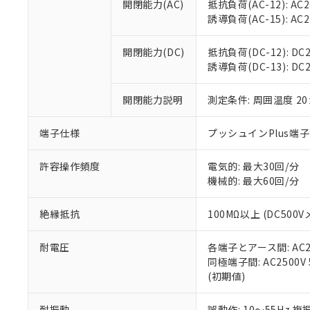
空
受注生産
開閉能力(AC)
抵抗負荷(AC-12): AC24
お客様が当ウ
※3 非含有証明
「－」：未確認で
白
誘導負荷(AC-15): AC24V
が、当社の製
さい。
下記の非含有証明
※当社の共同
開閉能力(DC)
抵抗負荷(DC-12): DC24
いる法人を指
EU RoHS指令（
誘導負荷(DC-13): DC24
51物質の非含有証
※本証明書は発行
開閉能力説明
測定条件: 周囲温度 2
また、RoHS指
混在することから
端子仕様
プッシュインPlus端
既に当社にて対応
り割愛しておりま
許容操作頻度
電気的: 最大30回/分
機械的: 最大60回/分
絶縁抵抗
100MΩ以上 (DC5
耐電圧
各端子とアース間: AC250
同極端子間: AC2500V
(初期値)
耐振動
誤動作: 10～55Hz 複