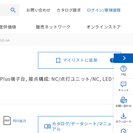
お問い合わせ
カタログ請求
ログイン/新規登録
検索
提供価値
販売ネットワーク
オンラインストア
202-AA
マイリストに追加
FAQ
us端子台, 接点構成: NC/点灯ユニット/NC, LEDラ
チャット
お問い合わせ
PDF出力
ダウンロード
カタログ/データシート/マニュ
アル