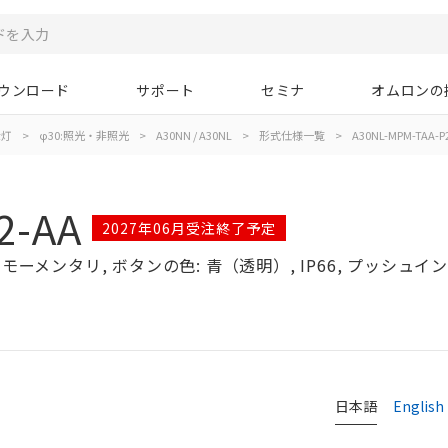
ウンロード
サポート
セミナ
オムロンの
示灯
>
φ30:照光・非照光
>
A30NN / A30NL
>
形式仕様一覧
>
A30NL-MPM-TAA-P
2-AA
2027年06月受注終了予定
ーメンタリ, ボタンの色: 青（透明）, IP66, プッシュインPl
日本語
English