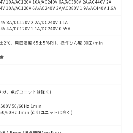
機種、また在庫状況の情報を公開していない機種
V 10A/AC120V 10A/AC240V 6A/AC380V 2A/AC440V 2A
ェブサイト上で当社にご登録された部品リストについて、当社およ
書ダウンロード
す。当社販売部門へお問い合わせください。
 10A/AC120V 6A/AC240V 3A/AC380V 1.9A/AC440V 1.6A
品・サービスに関するお客様との取引・商談に必要な範囲で利用す
合意する
キャンセル
書をダウンロードすることができます。
利用者とは、
"個人情報の共同利用に関して"
の「1.共同利用者の
V 8A/DC120V 2.2A/DC240V 1.1A
します。
10物質）の非含有証明書
V 4A/DC120V 1.1A/DC240V 0.55A
明書（当社基準）
日時点で非含有を証明するもので、過去に遡って非含有を証明するも
0±2℃、周囲湿度 65±5%RH、操作ひん度 30回/min
令のフタル酸エステル類４物質の対応では、対応完了までの期間は出
備考欄に対応日を記載しておりました。
子台
品への在庫切替を完了していることから、特段のことがない限り、20
す。
00Vメガ、点灯ユニットは除く)
0V 50/60Hz 1min
 50/60Hz 1min (点灯ユニットは除く)
振幅 1.5mm (接点開離1ms以内)