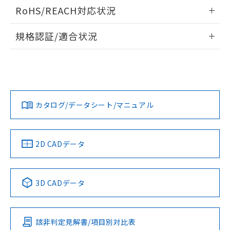
ログイン/会員登録いただくと、CADデータをダウンロー
RoHS/REACH対応状況
ドすることができます。
情報更新：2026/7/29
規格認証/適合状況
ログイン/会員登録
EU RoHS
注意事項・凡例
A30NL-MPM-TAA-P100-AAについての規格認証/適合状況に
ついては、「カスタマーサポートセンタ お客様相談室」また
は貴社担当オムロン営業員または販売店にお問い合わせくだ
対応状況
対応予定月
※1
※2
さい。
ダウンロードデータをご利用いただく前に、以下を必ずお読
みください。
カタログ/データシート/マニュアル
対応済み
ソフトウェアの使用条件
お問い合わせ
中国 RoHS
注意事項・凡例
2D CADデータ
中国 RoHS表
※1 ※2
3D CADデータ
Pb
Hg
Cd
Cr(VI)
該非判定見解書/項目別対比表
X
O
O
O