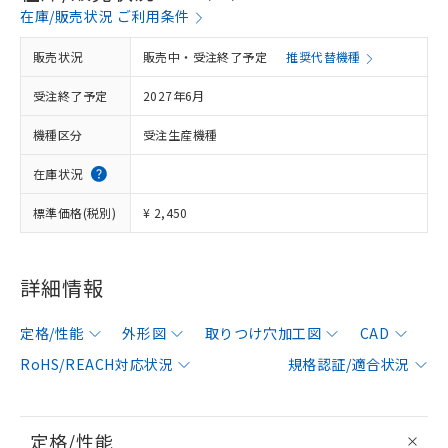
在庫/販売状況 ご利用条件
販売状況
販売中・受注終了予定
推奨代替機種
受注終了予定
2027年6月
機種区分
受注生産機種
在庫状況
標準価格(税別)
¥ 2,450
詳細情報
定格/性能
外形図
取りつけ穴加工図
CAD
RoHS/REACH対応状況
規格認証/適合状況
定格/性能