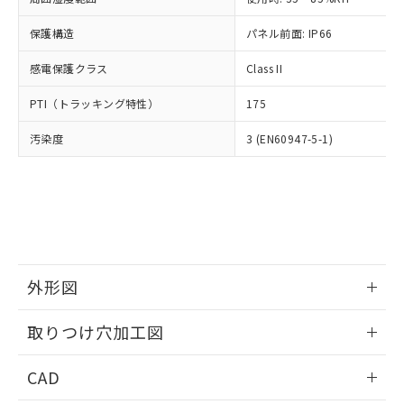
お客様が当ウェブサイト上で当社にご
※3 非含有証明書ダウンロード
登録された部品リストについて、当社
保護構造
パネル前面: IP66
および当社の共同利用者が、当社の製
下記の非含有証明書をダウンロードするこ
品・サービスに関するお客様との取
感電保護クラス
Class II
とができます。
合意する
キャンセル
引・商談に必要な範囲で利用すること
をご了承ください。
PTI（トラッキング特性）
175
EU RoHS指令（10物質）の非含有証明書
※当社の共同利用者とは、
"個人情報
51物質の非含有証明書（当社基準）
の共同利用に関して"
の「1.共同利
汚染度
3 (EN60947-5-1)
※本証明書は発行日時点で非含有を証明す
用者の範囲」に記載されている法人を
るもので、過去に遡って非含有を証明する
指します。
ものではありません。
また、RoHS指令のフタル酸エステル類４
物質の対応では、対応完了までの期間は出
荷製品に未対応品が混在することから備考
欄に対応日を記載しておりました。
既に当社にて対応品への在庫切替を完了
外形図
していることから、特段のことがない限
情報更新：2026/05/21
り、2022年1月12日より割愛しておりま
取りつけ穴加工図
す。
情報更新：2026/05/21
CAD