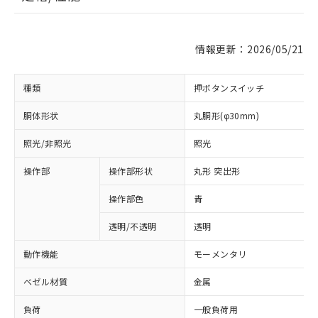
情報更新：2026/05/21
種類
押ボタンスイッチ
胴体形状
丸胴形(φ30mm)
照光/非照光
照光
操作部
操作部形状
丸形 突出形
操作部色
青
透明/不透明
透明
動作機能
モーメンタリ
ベゼル材質
金属
負荷
一般負荷用