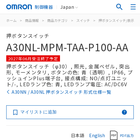
制御機器
Japan
ホーム
>
商品情報
>
商品カテゴリ
>
スイッチ
>
押ボタンスイッチ/表示灯
押ボタンスイッチ
A30NL-MPM-TAA-P100-AA
2027年06月受注終了予定
押ボタンスイッチ（φ30）, 照光, 金属ベゼル, 突出
形, モーメンタリ, ボタンの色: 青（透明）, IP66, プ
ッシュインPlus端子台, 接点構成: NO/点灯ユニッ
ト/-, LEDランプ色: 青, LEDランプ電圧: AC/DC6V
A30NN / A30NL 押ボタンスイッチ 形式仕様一覧
マイリストに追加
日本語
English
PDF出力