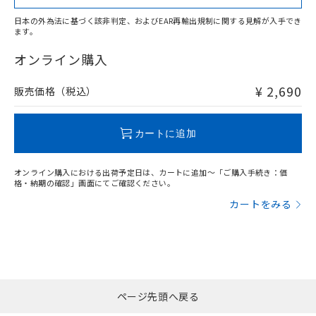
日本の外為法に基づく該非判定、およびEAR再輸出規制に関する見解が入手でき
ます。
"対応済み"や非含有の記載がされた商品であっても、流通
在庫等で未対応品が混在する可能性があります。
オンライン購入
非含有品が必要な際は、弊社営業部門もしくは販売店へお
問い合わせください。
¥ 2,690
販売価格（税込）
この製品のRoHS/REACH対応状況ページへ
カートに追加
オンライン購入における出荷予定日は、カートに追加～「ご購入手続き：価
格・納期の確認」画面にてご確認ください。
カートをみる
ページ先頭へ戻る