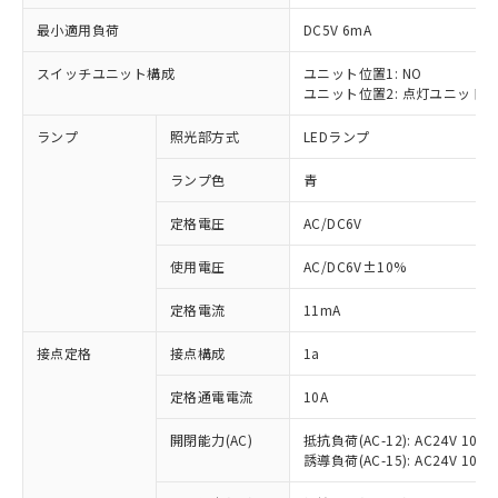
最小適用負荷
DC5V 6mA
スイッチユニット構成
ユニット位置1: NO
ユニット位置2: 点灯ユニット
※1 対応状況
ランプ
照光部方式
LEDランプ
対応済み：EU RoHS指令（10物質）の
非含有に対応した製品が提供可能な商品で
ランプ色
青
す。
対応予定：EU RoHS指令（10物質）の非含
定格電圧
AC/DC6V
ご利用条件
有に対応した製品に切り替える予定のある
使用電圧
AC/DC6V±10%
商品です。
対応予定なし：EU RoHS指令（10物質）の
以下の条件をお読みいただき、同意のうえ
定格電流
11mA
非含有に非対応の商品で、対応品を出す予
ご利用ください。
定はありません。
接点定格
接点構成
1a
調査・確認中：EU RoHS指令（10物質）の
本サービスは、当社制御機器事業取扱
※1 中国RoHS○×表
非含有の対応状況を調査中または確認中の
商品の当社在庫状況および標準価格
定格通電電流
10A
商品です。
(税抜)を提供させていただくもので
「○」：最大均質材料含有率が中国RoHSの
非該当品：ライセンス料など無形物で、有
開閉能力(AC)
抵抗負荷(AC-12): AC24V 10A/A
す。
基準値以下であることを示します。
害物質有無と関係のない商品です。
誘導負荷(AC-15): AC24V 10A/AC
当社制御機器事業取扱商品の中には、
「×」：最大均質材料含有率が中国RoHSの
仕入先様の事情により、非含有部品として
本サービスの対象外となる商品もある