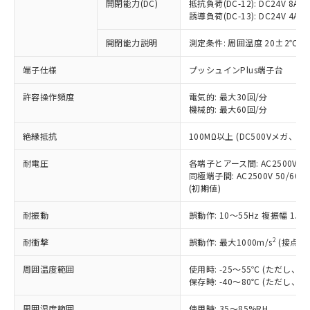
基準値を超えていることを示します。
いたものが、含有品と判明した場合などや
開閉能力(DC)
抵抗負荷(DC-12): DC24V 8A/DC
当社は、これら貴社製品のうち、外国
ことをご了承ください。
「－」：未確認です。当社販売部門へお問
誘導負荷(DC-13): DC24V 4A/DC
むを得ず変更することがあります。
為替および外国貿易法に定める商品
在庫状況および標準価格照会結果は、
い合わせください。
（以下｢規制貨物等」という）を輸出
記載している更新日時点での社内デー
開閉能力説明
測定条件: 周囲温度 20±2℃、
*EU RoHS指令（10物質）：
または国外への提供する場合は、日本
記
タに基づき作成されるものであり、閲
説明
鉛(Pb) 1000ppm以下、 水銀(Hg) 1000ppm以下、 カド
*中国RoHS10物質の基準値 (GB/T26572)：
国政府の輸出許可(または役務取引許
号
覧された時点での実際の在庫および標
ミウム(Cd) 100ppm以下、
Pb(鉛) :1000ppm、 Hg(水銀) : 1000ppm、 Cd(カドミウ
端子仕様
プッシュインPlus端子台
可)を取得するなどの必要な手続きを
六価クロム(Cr(Ⅵ)) 1000ppm以下、ポリ臭化ビフェニル
ム) : 100ppm、
準価格とは異なる場合があることをご
類(PBB) 1000ppm以下、ポリ臭化ジフェニルエーテル類
Cr(Ⅵ)(六価クロム) : 1000ppm、 PBBs(ポリ臭化ビフェ
とります。
了承ください。
許容操作頻度
電気的: 最大30回/分
(PBDE) 1000ppm以下、フタル酸ビス(2-エチルヘキシ
○
一定数以上の在庫あり
ニル類) : 1000ppm、 PBDEs(ポリ臭化ジフェニルエーテ
当社は規制貨物を破棄する場合は、完
ル) (DEHP)(別名：DOP) 1000ppm以下、フタル酸ブチ
機械的: 最大60回/分
正式な納期状況および標準価格はお客
ル類) : 1000ppm、
ルベンジル（BBP） 1000ppm以下、フタル酸ジブチル
全に破砕するなど、違法に輸出されな
DBP(フタル酸ジブチル) : 1000ppm、 DIBP(フタル酸ジ
様のお取引先、またはお客様担当のオ
（DBP） 1000ppm以下、フタル酸ジイソブチル
イソブチル) : 1000ppm、 BBP(フタル酸ブチルベンジ
△
一定数には満たないが在庫あり
いよう必要な手段を講じます。
絶縁抵抗
100MΩ以上 (DC500Vメガ、
ムロン制御機器販売店・当社販売員に
(DIBP) 1000ppm以下
ル) : 1000ppm、
当社は貴社製品を、核兵器、ミサイ
但し、RoHS指令で産業用監視および制御機器に対する
DEHP(フタル酸ビス(2-エチルヘキシル)) : 1000ppm
ご相談ください。
適用除外項目は除く。
耐電圧
各端子とアース間: AC2500V 50/
ル、化学兵器、生物兵器またはその他
－
在庫なし(最新の在庫状況につ
オムロン制御機器販売店や当社販売拠
フタル酸エステル類の４物質については閾値を超える意
同極端子間: AC2500V 50/60
武器並びにこれらの製造装置等に一切
いては、お客様のお取引先、ま
図的な使用がないことを確認しています。
点は「
販売ネットワーク
」をご確認
(初期値)
※2 環境保護使用期限
使用いたしません。
たはお客様担当のオムロン制御
ください。
当社は、貴社製品を第三者に販売する
機器販売店・当社販売員にご確
在庫状況および標準価格結果を当社の
耐振動
誤動作: 10～55Hz 複振幅 1.
※2 対応予定月
「ｅ」：有害物質（10物質）のすべてが基
場合は、上記1、2および3の内容を当
認ください)
事前の承諾なく第三者に漏洩または開
準値以下であることを示します。
該第三者に通知します。また当社は、
示しないようお願いします。
2
耐衝撃
誤動作: 最大1000m/s
(接点開
部品在庫の切り替え状況などにより、予定
「10」：通常の使用状況下において有害物
販売先および販売に係わる関係者が違
マイパーツ機能（部品リスト作成サー
空
受注生産機種、また在庫状況の
月が前後することがあります。
質が外部に漏えいし、環境に深刻な影響を
法に輸出するおそれがある場合は、取
周囲温度範囲
使用時: -25～55℃ (ただし
ビス）をご利用いただくには、I-Web
白
情報を公開していない機種
及ぼさない年数を意味します。
り引きをいたしません。
保存時: -40～80℃ (ただし
メンバーズにご登録されている必要が
「－」：未確認です。当社販売部門へお問
あります。
い合わせください。
周囲湿度範囲
使用時: 35～85%RH