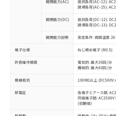
開閉能力(AC)
抵抗負荷(AC-12): AC24
オムロン制御
また当社は、
※2 環境保護使
誘導負荷(AC-15): AC24V
在庫状況およ
部品在庫の切り替
たしません。
－
在庫なし
す。
「ｅ」：有害物質
機器販売
開閉能力(DC)
抵抗負荷(DC-12): DC24
マイパーツ機
「10」：通常の
誘導負荷(DC-13): DC24
ている必要が
味します。
空
受注生産
お客様が当ウ
※3 非含有証明
「－」：未確認で
白
が、当社の製
開閉能力説明
測定条件: 周囲温度 2
さい。
下記の非含有証明
※当社の共同
端子仕様
ねじ締め端子 (M3.5)
いる法人を指
EU RoHS指令（
51物質の非含有証
許容操作頻度
電気的: 最大30回/分
※本証明書は発行
機械的: 最大60回/分
また、RoHS指
混在することから
絶縁抵抗
100MΩ以上 (DC5
既に当社にて対応
り割愛しておりま
耐電圧
各端子とアース間: AC250
同極端子間: AC2500V
(初期値)
耐振動
誤動作: 10～55Hz 複