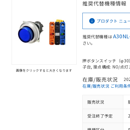
推奨代替機種情報
プロダクト ニュース 
A30NL
推奨代替機種は
さい。
押ボタンスイッチ（φ30）,
子台, 接点構成: NO/点灯ユ
画像をクリックすると大きくなります
在庫/販売状況
20
在庫/販売状況 ご利用条
販売状況
受注終了予定
機種区分