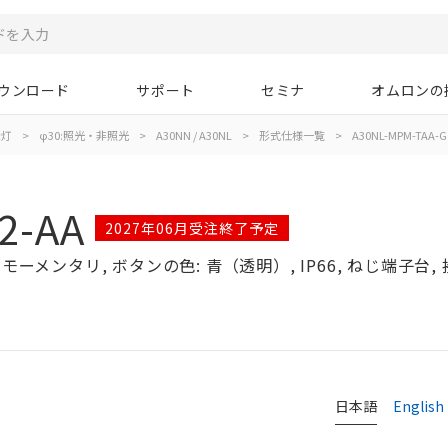
ウンロード
サポート
セミナ
オムロンの
示灯
>
φ30:照光・非照光
>
A30NN / A30NL
>
形式仕様一覧
>
A30NL-MPM-TAA-G
2-AA
2027年06月受注終了予定
ーメンタリ, ボタンの色: 青（透明）, IP66, ねじ端子台, 接
日本語
English