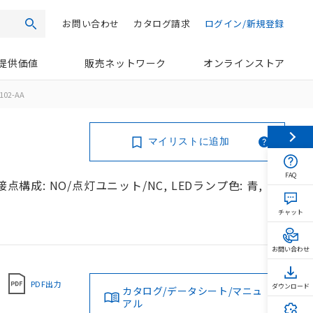
お問い合わせ
カタログ請求
ログイン/新規登録
検索
提供価値
販売ネットワーク
オンラインストア
102-AA
マイリストに追加
FAQ
点構成: NO/点灯ユニット/NC, LEDランプ色: 青,
チャット
お問い合わせ
PDF出力
ダウンロード
カタログ/データシート/マニュ
アル