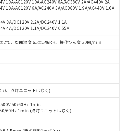
V 10A/AC120V 10A/AC240V 6A/AC380V 2A/AC440V 2A
機器販売店や当社販売拠点は「
販売ネットワーク
」をご確認くだ
販売先および販売に係わる関係者が違法に輸出するおそれがある場
用期限
 10A/AC120V 6A/AC240V 3A/AC380V 1.9A/AC440V 1.6A
び標準価格結果を当社の事前の承諾なく第三者に漏洩または開示し
え状況などにより、予定月が前後することがあります。
(最新の在庫状況については、お客様のお取引先、またはお客様担当
（10物質）のすべてが基準値以下であることを示します。
店・当社販売員にご確認ください)
V 8A/DC120V 2.2A/DC240V 1.1A
能（部品リスト作成サービス）をご利用いただくには、I-Webメン
使用状況下において有害物質が外部に漏えいし、環境に深刻な影響を
V 4A/DC120V 1.1A/DC240V 0.55A
あります。
機種、また在庫状況の情報を公開していない機種
ェブサイト上で当社にご登録された部品リストについて、当社およ
書ダウンロード
す。当社販売部門へお問い合わせください。
品・サービスに関するお客様との取引・商談に必要な範囲で利用す
0±2℃、周囲湿度 65±5%RH、操作ひん度 30回/min
合意する
キャンセル
書をダウンロードすることができます。
利用者とは、
"個人情報の共同利用に関して"
の「1.共同利用者の
します。
10物質）の非含有証明書
明書（当社基準）
日時点で非含有を証明するもので、過去に遡って非含有を証明するも
令のフタル酸エステル類４物質の対応では、対応完了までの期間は出
備考欄に対応日を記載しておりました。
00Vメガ、点灯ユニットは除く)
品への在庫切替を完了していることから、特段のことがない限り、20
す。
0V 50/60Hz 1min
 50/60Hz 1min (点灯ユニットは除く)
振幅 1.5mm (接点開離1ms以内)