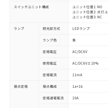
スイッチユニット構成
ユニット位置1: NO
ユニット位置2: 点灯
ユニット位置3: NC
※1 対応状況
ランプ
照光部方式
LEDランプ
対応済み：EU
対応予定：EU R
ランプ色
青
対応予定なし：EU
調査・確認中：EU
ご利用条件
定格電圧
AC/DC6V
非該当品：ライセ
※1 中国RoHS
仕入先様の事情に
があります。
以下の条件をお読
使用電圧
AC/DC6V±10%
「○」：最大均質
「×」：最大均質
本サービスは
当社は、これ
*EU RoHS指令（10物
定格電流
11mA
「－」：未確認で
鉛(Pb) 1000ppm以下、
くものです。
う）を輸出ま
記
説明
六価クロム(Cr(Ⅵ)) 1
当社制御機器
などの必要な
フタル酸ビス(2-エチルヘ
号
*中国RoHS10物質の基準値 
接点定格
接点構成
1a+1b
ル（DBP） 1000ppm
在庫状況およ
当社は規制貨
Pb(鉛) :1000ppm、 Hg
但し、RoHS指令で産
のであり、閲
ます。
Cr(Ⅵ)(六価クロム) : 
フタル酸エステル類の４
○
一定数以
DBP(フタル酸ジブチル) :
い。
当社は貴社製
定格通電電流
10A
DEHP(フタル酸ビス(2-エ
正式な納期状
置等に一切使
当社販売員に
※2 対応予定月
△
一定数に
当社は、貴社