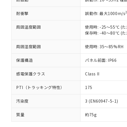
耐衝撃
誤動作: 最大1000m/s
周囲温度範囲
使用時: -25～55℃
保存時: -40～80℃
周囲湿度範囲
使用時: 35～85%RH
保護構造
パネル前面: IP66
感電保護クラス
Class II
PTI（トラッキング特性）
175
汚染度
3 (EN60947-5-1)
質量
約75g