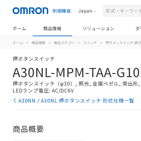
制御機器
Japan
ホーム
商品情報
ソリューション
ダ
ホーム
>
商品情報
>
商品カテゴリ
>
スイッチ
>
押ボタンスイッチ/表
押ボタンスイッチ
A30NL-MPM-TAA-G10
押ボタンスイッチ（φ30）, 照光, 金属ベゼル, 突出形, モ
LEDランプ電圧: AC/DC6V
A30NN / A30NL 押ボタンスイッチ 形式仕様一覧
商品概要