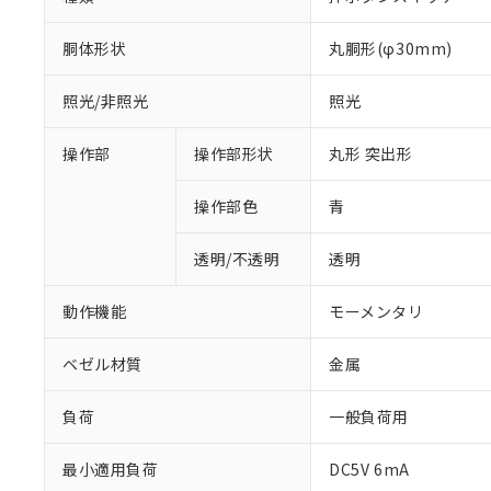
胴体形状
丸胴形(φ30mm)
照光/非照光
照光
操作部
操作部形状
丸形 突出形
操作部色
青
透明/不透明
透明
動作機能
モーメンタリ
ベゼル材質
金属
負荷
一般負荷用
最小適用負荷
DC5V 6mA