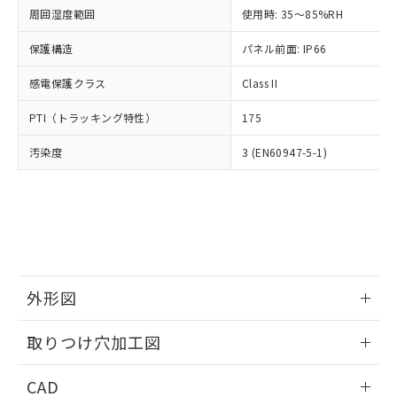
い合わせください。
お客様が当ウェブサイト上で当社にご
周囲湿度範囲
使用時: 35～85%RH
※3 非含有証明書ダウンロード
登録された部品リストについて、当社
保護構造
パネル前面: IP66
および当社の共同利用者が、当社の製
下記の非含有証明書をダウンロードするこ
品・サービスに関するお客様との取
とができます。
感電保護クラス
Class II
合意する
キャンセル
引・商談に必要な範囲で利用すること
をご了承ください。
EU RoHS指令（10物質）の非含有証明書
PTI（トラッキング特性）
175
※当社の共同利用者とは、
"個人情報
51物質の非含有証明書（当社基準）
の共同利用に関して"
の「1.共同利
汚染度
3 (EN60947-5-1)
※本証明書は発行日時点で非含有を証明す
用者の範囲」に記載されている法人を
るもので、過去に遡って非含有を証明する
指します。
ものではありません。
また、RoHS指令のフタル酸エステル類４
物質の対応では、対応完了までの期間は出
荷製品に未対応品が混在することから備考
欄に対応日を記載しておりました。
既に当社にて対応品への在庫切替を完了
外形図
していることから、特段のことがない限
り、2022年1月12日より割愛しておりま
情報更新：2026/05/21
取りつけ穴加工図
す。
情報更新：2026/05/21
CAD