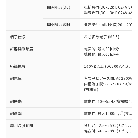
本サービスの対象外となる商品もある
基準値を超えていることを示します。
いたものが、含有品と判明した場合などや
当社は、これら貴社製品のうち、外国
ことをご了承ください。
開閉能力(DC)
抵抗負荷(DC-12): DC24V 8A/DC
「－」：未確認です。当社販売部門へお問
むを得ず変更することがあります。
為替および外国貿易法に定める商品
誘導負荷(DC-13): DC24V 4A/DC
在庫状況および標準価格照会結果は、
い合わせください。
（以下｢規制貨物等」という）を輸出
記載している更新日時点での社内デー
*EU RoHS指令（10物質）：
または国外への提供する場合は、日本
開閉能力説明
測定条件: 周囲温度 20±2℃、
記
タに基づき作成されるものであり、閲
説明
鉛(Pb) 1000ppm以下、 水銀(Hg) 1000ppm以下、 カド
*中国RoHS10物質の基準値 (GB/T26572)：
国政府の輸出許可(または役務取引許
号
覧された時点での実際の在庫および標
ミウム(Cd) 100ppm以下、
Pb(鉛) :1000ppm、 Hg(水銀) : 1000ppm、 Cd(カドミウ
端子仕様
ねじ締め端子 (M3.5)
可)を取得するなどの必要な手続きを
六価クロム(Cr(Ⅵ)) 1000ppm以下、ポリ臭化ビフェニル
ム) : 100ppm、
準価格とは異なる場合があることをご
類(PBB) 1000ppm以下、ポリ臭化ジフェニルエーテル類
Cr(Ⅵ)(六価クロム) : 1000ppm、 PBBs(ポリ臭化ビフェ
とります。
了承ください。
(PBDE) 1000ppm以下、フタル酸ビス(2-エチルヘキシ
○
一定数以上の在庫あり
ニル類) : 1000ppm、 PBDEs(ポリ臭化ジフェニルエーテ
許容操作頻度
電気的: 最大30回/分
当社は規制貨物を破棄する場合は、完
ル) (DEHP)(別名：DOP) 1000ppm以下、フタル酸ブチ
正式な納期状況および標準価格はお客
ル類) : 1000ppm、
機械的: 最大60回/分
ルベンジル（BBP） 1000ppm以下、フタル酸ジブチル
全に破砕するなど、違法に輸出されな
DBP(フタル酸ジブチル) : 1000ppm、 DIBP(フタル酸ジ
様のお取引先、またはお客様担当のオ
（DBP） 1000ppm以下、フタル酸ジイソブチル
イソブチル) : 1000ppm、 BBP(フタル酸ブチルベンジ
△
一定数には満たないが在庫あり
いよう必要な手段を講じます。
ムロン制御機器販売店・当社販売員に
(DIBP) 1000ppm以下
ル) : 1000ppm、
絶縁抵抗
100MΩ以上 (DC500Vメガ、
当社は貴社製品を、核兵器、ミサイ
但し、RoHS指令で産業用監視および制御機器に対する
DEHP(フタル酸ビス(2-エチルヘキシル)) : 1000ppm
ご相談ください。
適用除外項目は除く。
ル、化学兵器、生物兵器またはその他
－
在庫なし(最新の在庫状況につ
オムロン制御機器販売店や当社販売拠
耐電圧
各端子とアース間: AC2500V 50/
フタル酸エステル類の４物質については閾値を超える意
武器並びにこれらの製造装置等に一切
いては、お客様のお取引先、ま
図的な使用がないことを確認しています。
同極端子間: AC2500V 50/60
点は「
販売ネットワーク
」をご確認
※2 環境保護使用期限
使用いたしません。
(初期値)
たはお客様担当のオムロン制御
ください。
当社は、貴社製品を第三者に販売する
機器販売店・当社販売員にご確
在庫状況および標準価格結果を当社の
※2 対応予定月
「ｅ」：有害物質（10物質）のすべてが基
耐振動
誤動作: 10～55Hz 複振幅 1.
場合は、上記1、2および3の内容を当
認ください)
事前の承諾なく第三者に漏洩または開
準値以下であることを示します。
該第三者に通知します。また当社は、
示しないようお願いします。
2
耐衝撃
誤動作: 最大1000m/s
(接点開
部品在庫の切り替え状況などにより、予定
「10」：通常の使用状況下において有害物
販売先および販売に係わる関係者が違
マイパーツ機能（部品リスト作成サー
空
受注生産機種、また在庫状況の
月が前後することがあります。
質が外部に漏えいし、環境に深刻な影響を
法に輸出するおそれがある場合は、取
ビス）をご利用いただくには、I-Web
白
情報を公開していない機種
周囲温度範囲
使用時: -25～55℃ (ただし
及ぼさない年数を意味します。
り引きをいたしません。
メンバーズにご登録されている必要が
保存時: -40～80℃ (ただし
「－」：未確認です。当社販売部門へお問
あります。