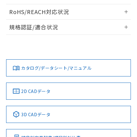
ログイン/会員登録いただくと、CADデータをダウンロー
RoHS/REACH対応状況
ドすることができます。
情報更新：2026/7/29
規格認証/適合状況
ログイン/会員登録
EU RoHS
注意事項・凡例
A30NL-MPM-TAA-G101-AAについての規格認証/適合状況に
ついては、「カスタマーサポートセンタ お客様相談室」また
は貴社担当オムロン営業員または販売店にお問い合わせくだ
対応状況
対応予定月
※1
※2
さい。
ダウンロードデータをご利用いただく前に、以下を必ずお読
みください。
カタログ/データシート/マニュアル
対応済み
ソフトウェアの使用条件
お問い合わせ
中国 RoHS
注意事項・凡例
2D CADデータ
中国 RoHS表
※1 ※2
3D CADデータ
Pb
Hg
Cd
Cr(VI)