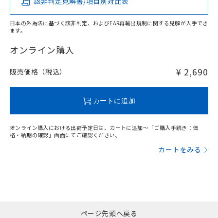
該非判定見解書/項目別対比表
X
O
O
O
日本の外為法に基づく該非判定、およびEAR再輸出規制に関する見解が入手でき
ます。
"対応済み"や非含有の記載がされた商品であっても、流通
在庫等で未対応品が混在する可能性があります。
オンライン購入
非含有品が必要な際は、弊社営業部門もしくは販売店へお
問い合わせください。
¥ 2,690
販売価格（税込）
この製品のRoHS/REACH対応状況ページへ
カートに追加
オンライン購入における出荷予定日は、カートに追加～「ご購入手続き：価
格・納期の確認」画面にてご確認ください。
カートをみる
ページ先頭へ戻る