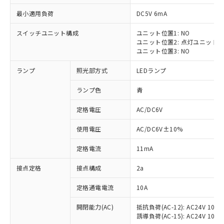
最小適用負荷
DC5V 6mA
スイッチユニット構成
ユニット位置1: NO
ユニット位置2: 点灯ユニット
※1 対応状況
ユニット位置3: NO
ランプ
照光部方式
LEDランプ
対応済み：EU RoHS指令（10物質）の
非含有に対応した製品が提供可能な商品で
ランプ色
青
す。
対応予定：EU RoHS指令（10物質）の非含
定格電圧
AC/DC6V
ご利用条件
有に対応した製品に切り替える予定のある
商品です。
使用電圧
AC/DC6V±10%
対応予定なし：EU RoHS指令（10物質）の
以下の条件をお読みいただき、同意のうえ
非含有に非対応の商品で、対応品を出す予
定格電流
11mA
ご利用ください。
定はありません。
調査・確認中：EU RoHS指令（10物質）の
接点定格
接点構成
2a
本サービスは、当社制御機器事業取扱
※1 中国RoHS○×表
非含有の対応状況を調査中または確認中の
商品の当社在庫状況および標準価格
定格通電電流
10A
商品です。
(税抜)を提供させていただくもので
「○」：最大均質材料含有率が中国RoHSの
非該当品：ライセンス料など無形物で、有
す。
開閉能力(AC)
抵抗負荷(AC-12): AC24V 10A/A
基準値以下であることを示します。
害物質有無と関係のない商品です。
当社制御機器事業取扱商品の中には、
誘導負荷(AC-15): AC24V 10A/AC
「×」：最大均質材料含有率が中国RoHSの
仕入先様の事情により、非含有部品として