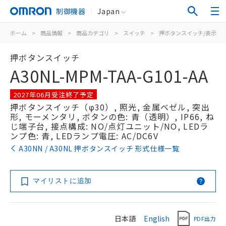
制御機器
Japan
ホーム
>
商品情報
>
商品カテゴリ
>
スイッチ
>
押ボタンスイッチ/表示灯
押ボタンスイッチ
A30NL-MPM-TAA-G101-AA
2027年06月受注終了予定
押ボタンスイッチ（φ30）, 照光, 金属ベゼル, 突出
形, モーメンタリ, ボタンの色: 青（透明）, IP66, ね
じ端子台, 接点構成: NO/点灯ユニット/NO, LEDラ
ンプ色: 青, LEDランプ電圧: AC/DC6V
A30NN / A30NL 押ボタンスイッチ 形式仕様一覧
マイリストに追加
日本語
English
PDF出力