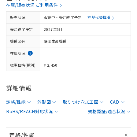
在庫/販売状況 ご利用条件
販売状況
販売中・受注終了予定
推奨代替機種
受注終了予定
2027年6月
機種区分
受注生産機種
在庫状況
標準価格(税別)
¥ 2,450
詳細情報
定格/性能
外形図
取りつけ穴加工図
CAD
RoHS/REACH対応状況
規格認証/適合状況
定格/性能