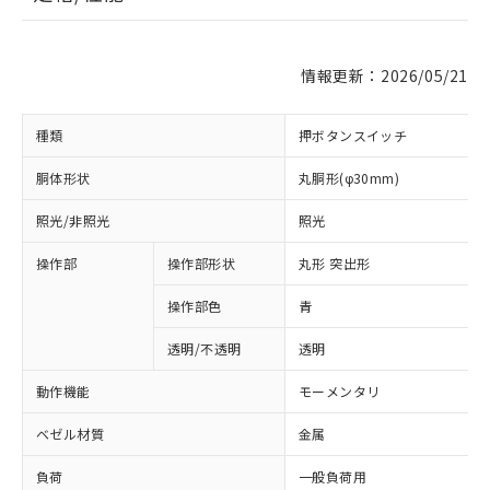
情報更新：2026/05/21
種類
押ボタンスイッチ
胴体形状
丸胴形(φ30mm)
照光/非照光
照光
操作部
操作部形状
丸形 突出形
操作部色
青
透明/不透明
透明
動作機能
モーメンタリ
ベゼル材質
金属
負荷
一般負荷用