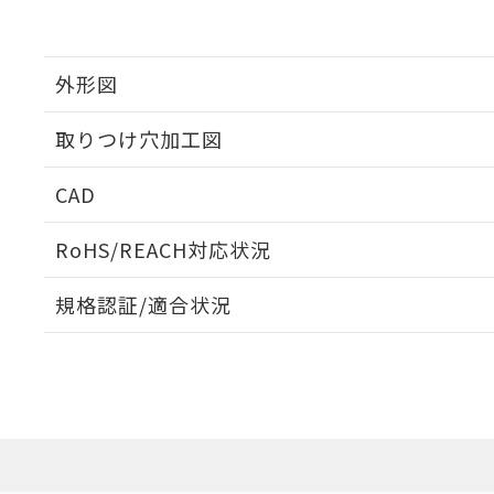
外形図
取りつけ穴加工図
CAD
ログイン/会員登録いただくと、CADデータをダウンロ
RoHS/REACH対応状況
規格認証/適合状況
EU RoHS
注意事項・凡例
A30NL-MPM-TAA-G002-AAについての規格認証/適
業員または販売店にお問い合わせください。
ダウンロードデータをご利用いただく前に、以下を必ずお読
対応状況
対応予定月
※1
※2
ソフトウェアの使用条件
対応済み