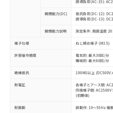
※3 非含有証明
「－」：未確認で
誘導負荷(AC-15): AC24V
白
が、当社の製
さい。
下記の非含有証明
開閉能力(DC)
抵抗負荷(DC-12): DC24
※当社の共同
誘導負荷(DC-13): DC24
いる法人を指
EU RoHS指令（
51物質の非含有証
開閉能力説明
測定条件: 周囲温度 2
※本証明書は発行
また、RoHS指
混在することから
端子仕様
ねじ締め端子 (M3.5)
既に当社にて対応
り割愛しておりま
許容操作頻度
電気的: 最大30回/分
機械的: 最大60回/分
絶縁抵抗
100MΩ以上 (DC5
耐電圧
各端子とアース間: AC250
同極端子間: AC2500V
(初期値)
耐振動
誤動作: 10～55Hz 複