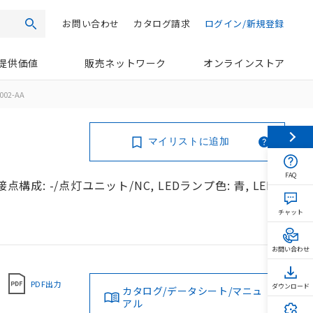
お問い合わせ
カタログ請求
ログイン/新規登録
検索
提供価値
販売ネットワーク
オンラインストア
002-AA
マイリストに追加
FAQ
構成: -/点灯ユニット/NC, LEDランプ色: 青, LED
チャット
お問い合わせ
PDF出力
ダウンロード
カタログ/データシート/マニュ
アル