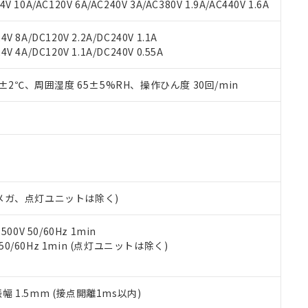
書ダウンロード
す。当社販売部門へお問い合わせください。
 10A/AC120V 6A/AC240V 3A/AC380V 1.9A/AC440V 1.6A
品・サービスに関するお客様との取引・商談に必要な範囲で利用す
合意する
キャンセル
書をダウンロードすることができます。
V 8A/DC120V 2.2A/DC240V 1.1A
利用者とは、
"個人情報の共同利用に関して"
の「1.共同利用者の
V 4A/DC120V 1.1A/DC240V 0.55A
します。
10物質）の非含有証明書
明書（当社基準）
0±2℃、周囲湿度 65±5%RH、操作ひん度 30回/min
日時点で非含有を証明するもので、過去に遡って非含有を証明するも
令のフタル酸エステル類４物質の対応では、対応完了までの期間は出
備考欄に対応日を記載しておりました。
品への在庫切替を完了していることから、特段のことがない限り、20
す。
00Vメガ、点灯ユニットは除く)
0V 50/60Hz 1min
 50/60Hz 1min (点灯ユニットは除く)
振幅 1.5mm (接点開離1ms以内)