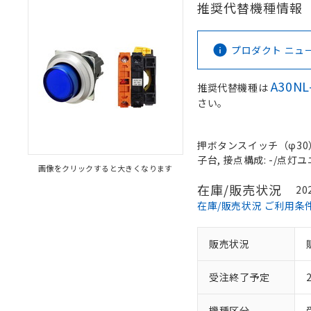
推奨代替機種情報
プロダクト ニュース 
A30NL
推奨代替機種は
さい。
押ボタンスイッチ（φ30）,
子台, 接点構成: -/点灯ユニ
画像をクリックすると大きくなります
在庫/販売状況
20
在庫/販売状況 ご利用条
販売状況
受注終了予定
機種区分