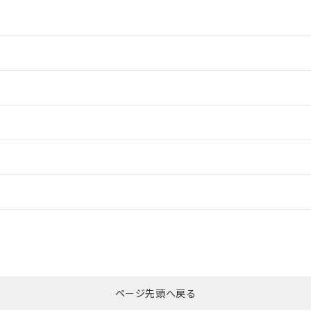
情報更新：2
情報更新：2
ードすることができます。
情報更新：
ログイン/会員登録
合状況については、「カスタマーサポートセンタ お客様相談室」または貴社
みください。
非含有証明書
※3
ページ先頭へ戻る
ダウンロードはこちら