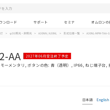
ウンロード
サポート
セミナ
オムロンの
示灯
>
φ30:照光・非照光
>
A30NN / A30NL
>
形式仕様一覧
>
A30NL-MPM-TAA-G
2-AA
2027年06月受注終了予定
ーメンタリ, ボタンの色: 青（透明）, IP66, ねじ端子台, 接点
日本語
English