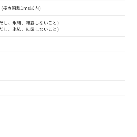
2
(接点開離1ms以内)
 (ただし、氷結、結露しないこと)
 (ただし、氷結、結露しないこと)