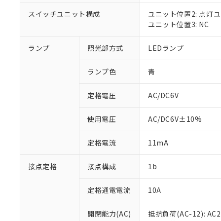
対応済み：EU
対応予定：EU R
スイッチユニット構成
ユニット位置2: 点灯
対応予定なし：EU
ユニット位置3: NC
調査・確認中：EU
ご利用条件
非該当品：ライセ
ランプ
照光部方式
LEDランプ
※1 中国RoHS
仕入先様の事情に
があります。
以下の条件をお読
「○」：最大均質
ランプ色
青
「×」：最大均質
本サービスは
当社は、これ
*EU RoHS指令（10物
「－」：未確認で
鉛(Pb) 1000ppm以下、
定格電圧
AC/DC6V
くものです。
う）を輸出ま
記
説明
六価クロム(Cr(Ⅵ)) 1
当社制御機器
などの必要な
フタル酸ビス(2-エチルヘ
号
*中国RoHS10物質の基準値 
ル（DBP） 1000ppm
在庫状況およ
当社は規制貨
使用電圧
AC/DC6V±10%
Pb(鉛) :1000ppm、 Hg
但し、RoHS指令で産
のであり、閲
ます。
Cr(Ⅵ)(六価クロム) : 
フタル酸エステル類の４
○
一定数以
DBP(フタル酸ジブチル) :
い。
当社は貴社製
定格電流
11mA
DEHP(フタル酸ビス(2-エ
正式な納期状
置等に一切使
当社販売員に
※2 対応予定月
△
一定数に
当社は、貴社
接点定格
接点構成
1b
オムロン制御
また当社は、
※2 環境保護使
在庫状況およ
部品在庫の切り替
たしません。
－
在庫なし
す。
定格通電電流
10A
「ｅ」：有害物質
機器販売
マイパーツ機
「10」：通常の
ている必要が
味します。
開閉能力(AC)
抵抗負荷(AC-12): AC24
空
受注生産
お客様が当ウ