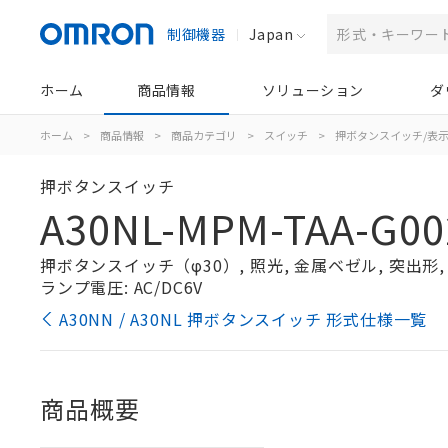
制御機器
Japan
ホーム
商品情報
ソリューション
ダ
ホーム
>
商品情報
>
商品カテゴリ
>
スイッチ
>
押ボタンスイッチ/表
押ボタンスイッチ
A30NL-MPM-TAA-G00
押ボタンスイッチ（φ30）, 照光, 金属ベゼル, 突出形, モ
ランプ電圧: AC/DC6V
A30NN / A30NL 押ボタンスイッチ 形式仕様一覧
商品概要