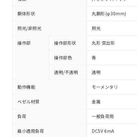
胴体形状
丸胴形(φ30mm)
照光/非照光
照光
操作部
操作部形状
丸形 突出形
操作部色
青
透明/不透明
透明
動作機能
モーメンタリ
ベゼル材質
金属
負荷
一般負荷用
※1 対応状況
最小適用負荷
DC5V 6mA