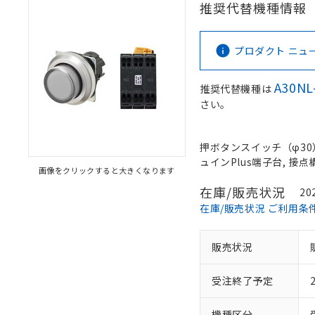
推奨代替機種情報
プロダクト ニュース 
A30NL
推奨代替機種は
さい。
押ボタンスイッチ（φ30）,
ュインPlus端子台, 接点構
画像をクリックすると大きくなります
在庫/販売状況
20
在庫/販売状況 ご利用条
販売状況
受注終了予定
機種区分