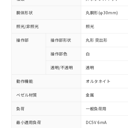
胴体形状
丸胴形(φ30mm)
照光/非照光
照光
操作部
操作部形状
丸形 突出形
操作部色
白
透明/不透明
透明
動作機能
オルタネイト
ベゼル材質
金属
負荷
一般負荷用
最小適用負荷
DC5V 6mA