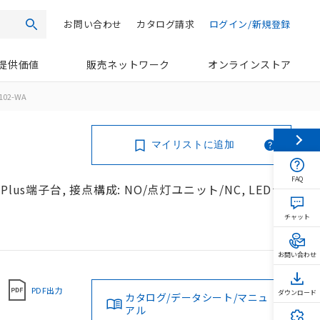
お問い合わせ
カタログ請求
ログイン/新規登録
検索
提供価値
販売ネットワーク
オンラインストア
102-WA
マイリストに追加
FAQ
lus端子台, 接点構成: NO/点灯ユニット/NC, LEDラ
チャット
お問い合わせ
PDF出力
ダウンロード
カタログ/データシート/マニュ
アル