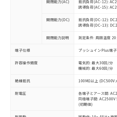
開閉能力(AC)
抵抗負荷(AC-12): AC24
オムロン制御
また当社は、
※2 環境保護使
誘導負荷(AC-15): AC24V
在庫状況およ
部品在庫の切り替
たしません。
－
在庫なし
す。
「ｅ」：有害物質
機器販売
開閉能力(DC)
抵抗負荷(DC-12): DC24
マイパーツ機
「10」：通常の
誘導負荷(DC-13): DC24
ている必要が
味します。
空
受注生産
お客様が当ウ
※3 非含有証明
「－」：未確認で
白
が、当社の製
開閉能力説明
測定条件: 周囲温度 2
さい。
下記の非含有証明
※当社の共同
端子仕様
プッシュインPlus端
いる法人を指
EU RoHS指令（
51物質の非含有証
許容操作頻度
電気的: 最大30回/分
※本証明書は発行
機械的: 最大60回/分
また、RoHS指
混在することから
絶縁抵抗
100MΩ以上 (DC5
既に当社にて対応
り割愛しておりま
耐電圧
各端子とアース間: AC250
同極端子間: AC2500V
(初期値)
耐振動
誤動作: 10～55Hz 複