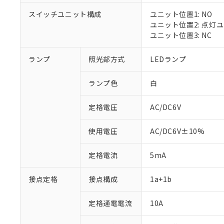
スイッチユニット構成
ユニット位置1: NO
ユニット位置2: 点灯
ユニット位置3: NC
※1 対応状況
ランプ
照光部方式
LEDランプ
対応済み：EU
対応予定：EU R
ランプ色
白
対応予定なし：EU
調査・確認中：EU
ご利用条件
定格電圧
AC/DC6V
非該当品：ライセ
※1 中国RoHS
仕入先様の事情に
があります。
以下の条件をお読
使用電圧
AC/DC6V±10%
「○」：最大均質
「×」：最大均質
本サービスは
当社は、これ
*EU RoHS指令（10物
定格電流
5mA
「－」：未確認で
鉛(Pb) 1000ppm以下、
くものです。
う）を輸出ま
記
説明
六価クロム(Cr(Ⅵ)) 1
当社制御機器
などの必要な
フタル酸ビス(2-エチルヘ
号
*中国RoHS10物質の基準値 
接点定格
接点構成
1a+1b
ル（DBP） 1000ppm
在庫状況およ
当社は規制貨
Pb(鉛) :1000ppm、 Hg
但し、RoHS指令で産
のであり、閲
ます。
Cr(Ⅵ)(六価クロム) : 
フタル酸エステル類の４
○
一定数以
DBP(フタル酸ジブチル) :
い。
当社は貴社製
定格通電電流
10A
DEHP(フタル酸ビス(2-エ
正式な納期状
置等に一切使
当社販売員に
※2 対応予定月
△
一定数に
当社は、貴社