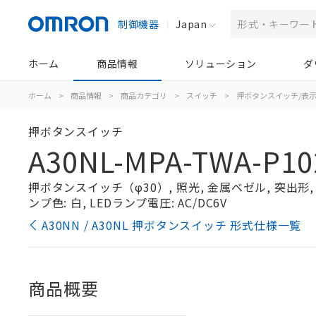
制御機器
Japan
ホーム
商品情報
ソリューション
ダ
ホーム
>
商品情報
>
商品カテゴリ
>
スイッチ
>
押ボタンスイッチ/表
押ボタンスイッチ
A30NL-MPA-TWA-P10
押ボタンスイッチ（φ30）, 照光, 金属ベゼル, 突出形, 
ンプ色: 白, LEDランプ電圧: AC/DC6V
A30NN / A30NL 押ボタンスイッチ 形式仕様一覧
商品概要