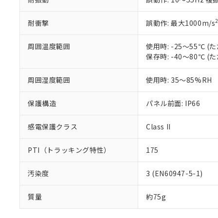
耐衝撃
誤動作: 最大1000m/s
周囲温度範囲
使用時: -25～55℃
保存時: -40～80℃
周囲湿度範囲
使用時: 35～85%RH
保護構造
パネル前面: IP66
感電保護クラス
Class II
PTI（トラッキング特性）
175
汚染度
3 (EN60947-5-1)
質量
約75g