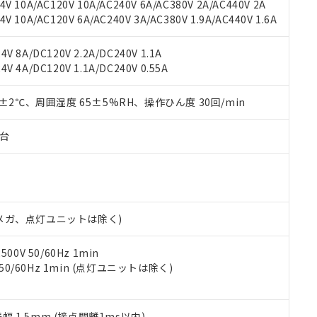
V 10A/AC120V 10A/AC240V 6A/AC380V 2A/AC440V 2A
機器販売店や当社販売拠点は「
販売ネットワーク
」をご確認くだ
販売先および販売に係わる関係者が違法に輸出するおそれがある場
用期限
 10A/AC120V 6A/AC240V 3A/AC380V 1.9A/AC440V 1.6A
び標準価格結果を当社の事前の承諾なく第三者に漏洩または開示し
え状況などにより、予定月が前後することがあります。
(最新の在庫状況については、お客様のお取引先、またはお客様担当
（10物質）のすべてが基準値以下であることを示します。
店・当社販売員にご確認ください)
V 8A/DC120V 2.2A/DC240V 1.1A
能（部品リスト作成サービス）をご利用いただくには、I-Webメン
使用状況下において有害物質が外部に漏えいし、環境に深刻な影響を
V 4A/DC120V 1.1A/DC240V 0.55A
あります。
機種、また在庫状況の情報を公開していない機種
ェブサイト上で当社にご登録された部品リストについて、当社およ
書ダウンロード
す。当社販売部門へお問い合わせください。
品・サービスに関するお客様との取引・商談に必要な範囲で利用す
0±2℃、周囲湿度 65±5%RH、操作ひん度 30回/min
合意する
キャンセル
書をダウンロードすることができます。
利用者とは、
"個人情報の共同利用に関して"
の「1.共同利用者の
子台
します。
10物質）の非含有証明書
明書（当社基準）
日時点で非含有を証明するもので、過去に遡って非含有を証明するも
令のフタル酸エステル類４物質の対応では、対応完了までの期間は出
備考欄に対応日を記載しておりました。
00Vメガ、点灯ユニットは除く)
品への在庫切替を完了していることから、特段のことがない限り、20
す。
0V 50/60Hz 1min
 50/60Hz 1min (点灯ユニットは除く)
振幅 1.5mm (接点開離1ms以内)