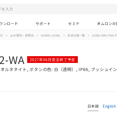
ウンロード
サポート
セミナ
オムロンの
示灯
>
φ30:照光・非照光
>
A30NN / A30NL
>
形式仕様一覧
>
A30NL-MPA-TWA-P
2-WA
2027年06月受注終了予定
オルタネイト, ボタンの色: 白（透明）, IP66, プッシュインP
日本語
English