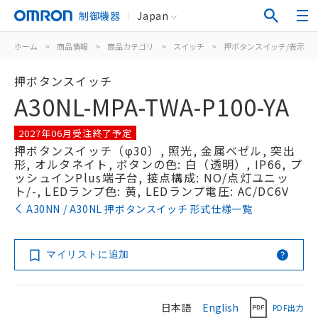
制御機器
Japan
ホーム
>
商品情報
>
商品カテゴリ
>
スイッチ
>
押ボタンスイッチ/表示灯
押ボタンスイッチ
A30NL-MPA-TWA-P100-YA
2027年06月受注終了予定
押ボタンスイッチ（φ30）, 照光, 金属ベゼル, 突出
形, オルタネイト, ボタンの色: 白（透明）, IP66, プ
ッシュインPlus端子台, 接点構成: NO/点灯ユニッ
ト/-, LEDランプ色: 黄, LEDランプ電圧: AC/DC6V
A30NN / A30NL 押ボタンスイッチ 形式仕様一覧
マイリストに追加
日本語
English
PDF出力