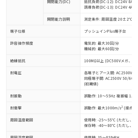
基準値を超えていることを示します。
いたものが、含有品と判明した場合などや
開閉能力(DC)
抵抗負荷(DC-12): DC24V 8A/DC
当社は、これら貴社製品のうち、外国
ことをご了承ください。
「－」：未確認です。当社販売部門へお問
誘導負荷(DC-13): DC24V 4A/DC
むを得ず変更することがあります。
為替および外国貿易法に定める商品
在庫状況および標準価格照会結果は、
い合わせください。
（以下｢規制貨物等」という）を輸出
記載している更新日時点での社内デー
開閉能力説明
測定条件: 周囲温度 20±2℃、
*EU RoHS指令（10物質）：
または国外への提供する場合は、日本
記
タに基づき作成されるものであり、閲
説明
鉛(Pb) 1000ppm以下、 水銀(Hg) 1000ppm以下、 カド
*中国RoHS10物質の基準値 (GB/T26572)：
国政府の輸出許可(または役務取引許
号
覧された時点での実際の在庫および標
ミウム(Cd) 100ppm以下、
Pb(鉛) :1000ppm、 Hg(水銀) : 1000ppm、 Cd(カドミウ
端子仕様
プッシュインPlus端子台
可)を取得するなどの必要な手続きを
六価クロム(Cr(Ⅵ)) 1000ppm以下、ポリ臭化ビフェニル
ム) : 100ppm、
準価格とは異なる場合があることをご
類(PBB) 1000ppm以下、ポリ臭化ジフェニルエーテル類
Cr(Ⅵ)(六価クロム) : 1000ppm、 PBBs(ポリ臭化ビフェ
とります。
了承ください。
許容操作頻度
電気的: 最大30回/分
(PBDE) 1000ppm以下、フタル酸ビス(2-エチルヘキシ
○
一定数以上の在庫あり
ニル類) : 1000ppm、 PBDEs(ポリ臭化ジフェニルエーテ
当社は規制貨物を破棄する場合は、完
ル) (DEHP)(別名：DOP) 1000ppm以下、フタル酸ブチ
機械的: 最大60回/分
正式な納期状況および標準価格はお客
ル類) : 1000ppm、
ルベンジル（BBP） 1000ppm以下、フタル酸ジブチル
全に破砕するなど、違法に輸出されな
DBP(フタル酸ジブチル) : 1000ppm、 DIBP(フタル酸ジ
様のお取引先、またはお客様担当のオ
（DBP） 1000ppm以下、フタル酸ジイソブチル
イソブチル) : 1000ppm、 BBP(フタル酸ブチルベンジ
△
一定数には満たないが在庫あり
いよう必要な手段を講じます。
絶縁抵抗
100MΩ以上 (DC500Vメガ、
ムロン制御機器販売店・当社販売員に
(DIBP) 1000ppm以下
ル) : 1000ppm、
当社は貴社製品を、核兵器、ミサイ
但し、RoHS指令で産業用監視および制御機器に対する
DEHP(フタル酸ビス(2-エチルヘキシル)) : 1000ppm
ご相談ください。
適用除外項目は除く。
耐電圧
各端子とアース間: AC2500V 50/
ル、化学兵器、生物兵器またはその他
－
在庫なし(最新の在庫状況につ
オムロン制御機器販売店や当社販売拠
フタル酸エステル類の４物質については閾値を超える意
同極端子間: AC2500V 50/60
武器並びにこれらの製造装置等に一切
いては、お客様のお取引先、ま
図的な使用がないことを確認しています。
点は「
販売ネットワーク
」をご確認
(初期値)
※2 環境保護使用期限
使用いたしません。
たはお客様担当のオムロン制御
ください。
当社は、貴社製品を第三者に販売する
機器販売店・当社販売員にご確
在庫状況および標準価格結果を当社の
耐振動
誤動作: 10～55Hz 複振幅 1.
※2 対応予定月
「ｅ」：有害物質（10物質）のすべてが基
場合は、上記1、2および3の内容を当
認ください)
事前の承諾なく第三者に漏洩または開
準値以下であることを示します。
該第三者に通知します。また当社は、
示しないようお願いします。
2
耐衝撃
誤動作: 最大1000m/s
(接点開
部品在庫の切り替え状況などにより、予定
「10」：通常の使用状況下において有害物
販売先および販売に係わる関係者が違
マイパーツ機能（部品リスト作成サー
空
受注生産機種、また在庫状況の
月が前後することがあります。
質が外部に漏えいし、環境に深刻な影響を
法に輸出するおそれがある場合は、取
周囲温度範囲
使用時: -25～55℃ (ただし
ビス）をご利用いただくには、I-Web
白
情報を公開していない機種
及ぼさない年数を意味します。
り引きをいたしません。
保存時: -40～80℃ (ただし
メンバーズにご登録されている必要が
「－」：未確認です。当社販売部門へお問
あります。
い合わせください。
周囲湿度範囲
使用時: 35～85%RH