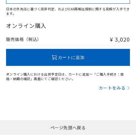
日本の外為法に基づく該非判定、およびEAR再輸出規制に関する見解が入手でき
ます。
"対応済み"や非含有の記載がされた商品であっても、流通
在庫等で未対応品が混在する可能性があります。
オンライン購入
非含有品が必要な際は、弊社営業部門もしくは販売店へお
問い合わせください。
¥ 3,020
販売価格（税込）
この製品のRoHS/REACH対応状況ページへ
カートに追加
オンライン購入における出荷予定日は、カートに追加～「ご購入手続き：価
格・納期の確認」画面にてご確認ください。
カートをみる
ページ先頭へ戻る