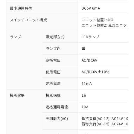
最小適用負荷
DC5V 6mA
スイッチユニット構成
ユニット位置1: NO
ユニット位置2: 点灯ユニット
※1 対応状況
ランプ
照光部方式
LEDランプ
対応済み：EU RoHS指令（10物質）の
非含有に対応した製品が提供可能な商品で
ランプ色
黄
す。
対応予定：EU RoHS指令（10物質）の非含
定格電圧
AC/DC6V
ご利用条件
有に対応した製品に切り替える予定のある
使用電圧
AC/DC6V±10%
商品です。
対応予定なし：EU RoHS指令（10物質）の
以下の条件をお読みいただき、同意のうえ
定格電流
11mA
非含有に非対応の商品で、対応品を出す予
ご利用ください。
定はありません。
接点定格
接点構成
1a
調査・確認中：EU RoHS指令（10物質）の
本サービスは、当社制御機器事業取扱
※1 中国RoHS○×表
非含有の対応状況を調査中または確認中の
商品の当社在庫状況および標準価格
定格通電電流
10A
商品です。
(税抜)を提供させていただくもので
「○」：最大均質材料含有率が中国RoHSの
非該当品：ライセンス料など無形物で、有
開閉能力(AC)
抵抗負荷(AC-12): AC24V 10A/A
す。
基準値以下であることを示します。
害物質有無と関係のない商品です。
誘導負荷(AC-15): AC24V 10A/AC
当社制御機器事業取扱商品の中には、
「×」：最大均質材料含有率が中国RoHSの
仕入先様の事情により、非含有部品として
本サービスの対象外となる商品もある