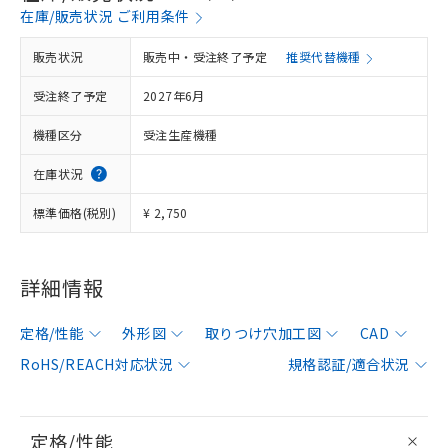
在庫/販売状況 ご利用条件
販売状況
販売中・受注終了予定
推奨代替機種
受注終了予定
2027年6月
機種区分
受注生産機種
在庫状況
標準価格(税別)
¥ 2,750
詳細情報
定格/性能
外形図
取りつけ穴加工図
CAD
RoHS/REACH対応状況
規格認証/適合状況
定格/性能