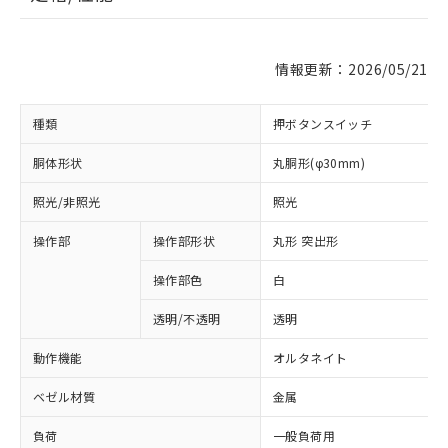
情報更新：2026/05/21
種類
押ボタンスイッチ
胴体形状
丸胴形(φ30mm)
照光/非照光
照光
操作部
操作部形状
丸形 突出形
操作部色
白
透明/不透明
透明
動作機能
オルタネイト
ベゼル材質
金属
負荷
一般負荷用