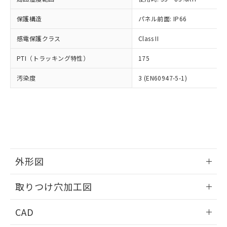
お客様が当ウェブサイト上で当社にご
※3 非含有証明書ダウンロード
登録された部品リストについて、当社
保護構造
パネル前面: IP66
および当社の共同利用者が、当社の製
下記の非含有証明書をダウンロードするこ
品・サービスに関するお客様との取
感電保護クラス
Class II
とができます。
合意する
キャンセル
引・商談に必要な範囲で利用すること
をご了承ください。
PTI（トラッキング特性）
175
EU RoHS指令（10物質）の非含有証明書
※当社の共同利用者とは、
"個人情報
51物質の非含有証明書（当社基準）
の共同利用に関して"
の「1.共同利
汚染度
3 (EN60947-5-1)
※本証明書は発行日時点で非含有を証明す
用者の範囲」に記載されている法人を
るもので、過去に遡って非含有を証明する
指します。
ものではありません。
また、RoHS指令のフタル酸エステル類４
物質の対応では、対応完了までの期間は出
荷製品に未対応品が混在することから備考
欄に対応日を記載しておりました。
既に当社にて対応品への在庫切替を完了
外形図
していることから、特段のことがない限
情報更新：2026/05/21
り、2022年1月12日より割愛しておりま
取りつけ穴加工図
す。
情報更新：2026/05/21
CAD