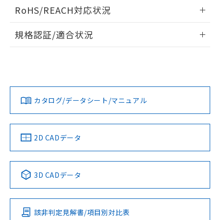
ログイン/会員登録いただくと、CADデータをダウンロー
RoHS/REACH対応状況
ドすることができます。
情報更新：2026/7/29
規格認証/適合状況
ログイン/会員登録
EU RoHS
注意事項・凡例
A30NL-MPA-TWA-P100-YAについての規格認証/適合状況に
ついては、「カスタマーサポートセンタ お客様相談室」また
は貴社担当オムロン営業員または販売店にお問い合わせくだ
対応状況
対応予定月
※1
※2
さい。
ダウンロードデータをご利用いただく前に、以下を必ずお読
みください。
カタログ/データシート/マニュアル
対応済み
ソフトウェアの使用条件
お問い合わせ
中国 RoHS
注意事項・凡例
2D CADデータ
中国 RoHS表
※1 ※2
3D CADデータ
Pb
Hg
Cd
Cr(VI)
該非判定見解書/項目別対比表
X
O
O
O