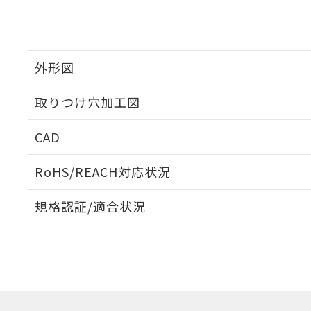
外形図
取りつけ穴加工図
CAD
ログイン/会員登録いただくと、CADデータをダウンロ
RoHS/REACH対応状況
規格認証/適合状況
EU RoHS
注意事項・凡例
A30NL-MPA-TWA-G202-WAについての規格認証/
営業員または販売店にお問い合わせください。
ダウンロードデータをご利用いただく前に、以下を必ずお読
対応状況
対応予定月
※1
※2
ソフトウェアの使用条件
対応済み