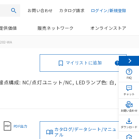
お問い合わせ
カタログ請求
ログイン/新規登録
検索
提供価値
販売ネットワーク
オンラインストア
202-WA
マイリストに追加
FAQ
点構成: NC/点灯ユニット/NC, LEDランプ色: 白,
チャット
お問い合わせ
PDF出力
ダウンロード
カタログ/データシート/マニュ
アル