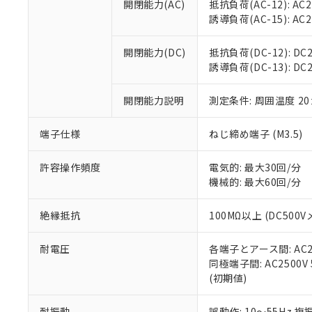
空
受注生産
開閉能力(AC)
抵抗負荷(AC-12): AC24
お客様が当ウ
※3 非含有証明
「－」：未確認で
白
誘導負荷(AC-15): AC24V
が、当社の製
さい。
下記の非含有証明
※当社の共同
開閉能力(DC)
抵抗負荷(DC-12): DC24
いる法人を指
EU RoHS指令（
誘導負荷(DC-13): DC24
51物質の非含有証
※本証明書は発行
開閉能力説明
測定条件: 周囲温度 2
また、RoHS指
混在することから
端子仕様
ねじ締め端子 (M3.5)
既に当社にて対応
り割愛しておりま
許容操作頻度
電気的: 最大30回/分
機械的: 最大60回/分
絶縁抵抗
100MΩ以上 (DC5
耐電圧
各端子とアース間: AC250
同極端子間: AC2500V
(初期値)
耐振動
誤動作: 10～55Hz 複