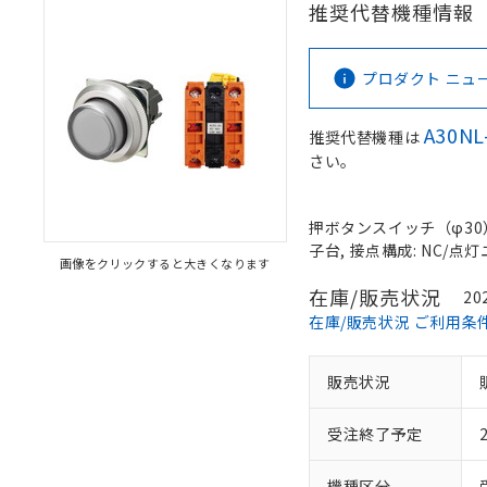
推奨代替機種情報
プロダクト ニュース 
A30NL
推奨代替機種は
さい。
押ボタンスイッチ（φ30）,
子台, 接点構成: NC/点灯ユ
画像をクリックすると大きくなります
在庫/販売状況
20
在庫/販売状況 ご利用条
販売状況
受注終了予定
機種区分