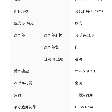
胴体形状
丸胴形(φ30mm)
照光/非照光
照光
操作部
操作部形状
丸形 突出形
操作部色
白
透明/不透明
透明
動作機能
オルタネイト
ベゼル材質
金属
負荷
一般負荷用
※1 対応状況
最小適用負荷
DC5V 6mA