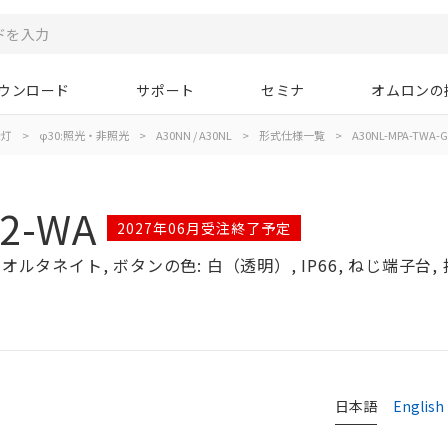
ウンロード
サポート
セミナ
オムロンの
示灯
>
φ30:照光・非照光
>
A30NN / A30NL
>
形式仕様一覧
>
A30NL-MPA-TWA-G
02-WA
2027年06月受注終了予定
ルタネイト, ボタンの色: 白（透明）, IP66, ねじ端子台, 接
日本語
English