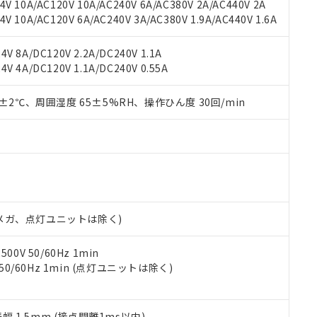
機種、また在庫状況の情報を公開していない機種
V 10A/AC120V 10A/AC240V 6A/AC380V 2A/AC440V 2A
ェブサイト上で当社にご登録された部品リストについて、当社およ
書ダウンロード
す。当社販売部門へお問い合わせください。
 10A/AC120V 6A/AC240V 3A/AC380V 1.9A/AC440V 1.6A
品・サービスに関するお客様との取引・商談に必要な範囲で利用す
合意する
キャンセル
書をダウンロードすることができます。
利用者とは、
"個人情報の共同利用に関して"
の「1.共同利用者の
V 8A/DC120V 2.2A/DC240V 1.1A
します。
10物質）の非含有証明書
V 4A/DC120V 1.1A/DC240V 0.55A
明書（当社基準）
日時点で非含有を証明するもので、過去に遡って非含有を証明するも
0±2℃、周囲湿度 65±5%RH、操作ひん度 30回/min
令のフタル酸エステル類４物質の対応では、対応完了までの期間は出
備考欄に対応日を記載しておりました。
品への在庫切替を完了していることから、特段のことがない限り、20
す。
00Vメガ、点灯ユニットは除く)
0V 50/60Hz 1min
 50/60Hz 1min (点灯ユニットは除く)
振幅 1.5mm (接点開離1ms以内)