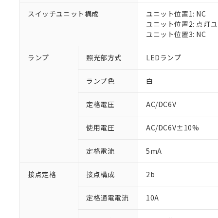
対応済み：EU
スイッチユニット構成
ユニット位置1: NC
対応予定：EU R
ユニット位置2: 点灯
対応予定なし：EU
ユニット位置3: NC
調査・確認中：EU
ご利用条件
非該当品：ライセ
※1 中国RoHS
ランプ
照光部方式
LEDランプ
仕入先様の事情に
があります。
以下の条件をお読
「○」：最大均質
ランプ色
白
「×」：最大均質
本サービスは
当社は、これ
*EU RoHS指令（10物
「－」：未確認で
鉛(Pb) 1000ppm以下、
くものです。
う）を輸出ま
定格電圧
AC/DC6V
記
説明
六価クロム(Cr(Ⅵ)) 1
当社制御機器
などの必要な
フタル酸ビス(2-エチルヘ
号
*中国RoHS10物質の基準値 
ル（DBP） 1000ppm
在庫状況およ
当社は規制貨
Pb(鉛) :1000ppm、 Hg
但し、RoHS指令で産
使用電圧
AC/DC6V±10%
のであり、閲
ます。
Cr(Ⅵ)(六価クロム) : 
フタル酸エステル類の４
○
一定数以
DBP(フタル酸ジブチル) :
い。
当社は貴社製
DEHP(フタル酸ビス(2-エ
正式な納期状
定格電流
5mA
置等に一切使
当社販売員に
※2 対応予定月
△
一定数に
当社は、貴社
オムロン制御
また当社は、
※2 環境保護使
接点定格
接点構成
2b
在庫状況およ
部品在庫の切り替
たしません。
－
在庫なし
す。
「ｅ」：有害物質
機器販売
定格通電電流
10A
マイパーツ機
「10」：通常の
ている必要が
味します。