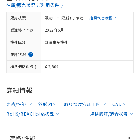
在庫/販売状況 ご利用条件
販売状況
販売中・受注終了予定
推奨代替機種
受注終了予定
2027年6月
機種区分
受注生産機種
在庫状況
標準価格(税別)
¥ 2,800
詳細情報
定格/性能
外形図
取りつけ穴加工図
CAD
RoHS/REACH対応状況
規格認証/適合状況
定格/性能