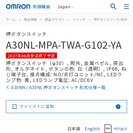
制御機器
Japan
ホーム
>
商品情報
>
商品カテゴリ
>
スイッチ
>
押ボタンスイッチ/表示灯
押ボタンスイッチ
A30NL-MPA-TWA-G102-YA
2027年06月受注終了予定
押ボタンスイッチ（φ30）, 照光, 金属ベゼル, 突出
形, オルタネイト, ボタンの色: 白（透明）, IP66, ね
じ端子台, 接点構成: NO/点灯ユニット/NC, LEDラ
ンプ色: 黄, LEDランプ電圧: AC/DC6V
A30NN / A30NL 押ボタンスイッチ 形式仕様一覧
マイリストに追加
日本語
English
PDF出力