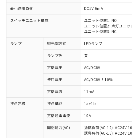
最小適用負荷
DC5V 6mA
スイッチユニット構成
ユニット位置1: NO
ユニット位置2: 点灯ユニット
ユニット位置3: NC
ランプ
照光部方式
LEDランプ
ランプ色
黄
※1 対応状況
定格電圧
AC/DC6V
対応済み：EU RoHS指令（10物質）の
使用電圧
AC/DC6V±10%
非含有に対応した製品が提供可能な商品で
す。
定格電流
11mA
対応予定：EU RoHS指令（10物質）の非含
ご利用条件
有に対応した製品に切り替える予定のある
接点定格
接点構成
1a+1b
商品です。
対応予定なし：EU RoHS指令（10物質）の
定格通電電流
10A
以下の条件をお読みいただき、同意のうえ
非含有に非対応の商品で、対応品を出す予
ご利用ください。
定はありません。
開閉能力(AC)
抵抗負荷(AC-12): AC24V 10A/A
誘導負荷(AC-15): AC24V 10A/AC
調査・確認中：EU RoHS指令（10物質）の
本サービスは、当社制御機器事業取扱