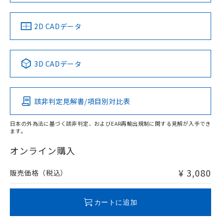
中国 RoHS
注意事項・凡例
2D CADデータ
中国 RoHS表
※1 ※2
3D CADデータ
Pb
Hg
Cd
Cr(VI)
該非判定見解書/項目別対比表
X
O
O
O
日本の外為法に基づく該非判定、およびEAR再輸出規制に関する見解が入手でき
ます。
"対応済み"や非含有の記載がされた商品であっても、流通
在庫等で未対応品が混在する可能性があります。
オンライン購入
非含有品が必要な際は、弊社営業部門もしくは販売店へお
問い合わせください。
¥ 3,080
販売価格（税込）
この製品のRoHS/REACH対応状況ページへ
カートに追加