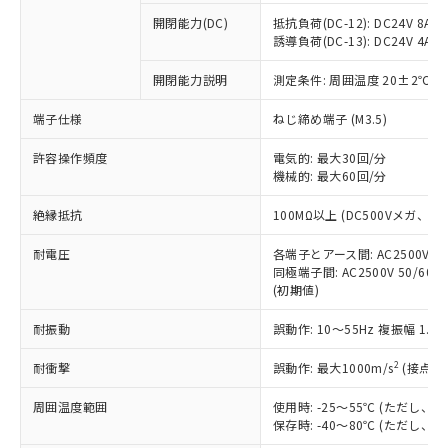
※1 中国RoHS○×表
非含有の対応状況を調査中または確認中の
商品の当社在庫状況および標準価格
開閉能力(DC)
抵抗負荷(DC-12): DC24V 8A/DC
商品です。
(税抜)を提供させていただくもので
誘導負荷(DC-13): DC24V 4A/DC
「○」：最大均質材料含有率が中国RoHSの
非該当品：ライセンス料など無形物で、有
す。
基準値以下であることを示します。
害物質有無と関係のない商品です。
開閉能力説明
測定条件: 周囲温度 20±2℃、
当社制御機器事業取扱商品の中には、
「×」：最大均質材料含有率が中国RoHSの
仕入先様の事情により、非含有部品として
本サービスの対象外となる商品もある
基準値を超えていることを示します。
いたものが、含有品と判明した場合などや
当社は、これら貴社製品のうち、外国
端子仕様
ねじ締め端子 (M3.5)
ことをご了承ください。
「－」：未確認です。当社販売部門へお問
むを得ず変更することがあります。
為替および外国貿易法に定める商品
在庫状況および標準価格照会結果は、
い合わせください。
許容操作頻度
電気的: 最大30回/分
（以下｢規制貨物等」という）を輸出
記載している更新日時点での社内デー
機械的: 最大60回/分
*EU RoHS指令（10物質）：
または国外への提供する場合は、日本
記
タに基づき作成されるものであり、閲
説明
鉛(Pb) 1000ppm以下、 水銀(Hg) 1000ppm以下、 カド
*中国RoHS10物質の基準値 (GB/T26572)：
国政府の輸出許可(または役務取引許
号
覧された時点での実際の在庫および標
ミウム(Cd) 100ppm以下、
Pb(鉛) :1000ppm、 Hg(水銀) : 1000ppm、 Cd(カドミウ
絶縁抵抗
100MΩ以上 (DC500Vメガ、
可)を取得するなどの必要な手続きを
六価クロム(Cr(Ⅵ)) 1000ppm以下、ポリ臭化ビフェニル
ム) : 100ppm、
準価格とは異なる場合があることをご
類(PBB) 1000ppm以下、ポリ臭化ジフェニルエーテル類
Cr(Ⅵ)(六価クロム) : 1000ppm、 PBBs(ポリ臭化ビフェ
とります。
了承ください。
(PBDE) 1000ppm以下、フタル酸ビス(2-エチルヘキシ
耐電圧
各端子とアース間: AC2500V 50/
○
一定数以上の在庫あり
ニル類) : 1000ppm、 PBDEs(ポリ臭化ジフェニルエーテ
当社は規制貨物を破棄する場合は、完
ル) (DEHP)(別名：DOP) 1000ppm以下、フタル酸ブチ
正式な納期状況および標準価格はお客
ル類) : 1000ppm、
同極端子間: AC2500V 50/60
ルベンジル（BBP） 1000ppm以下、フタル酸ジブチル
全に破砕するなど、違法に輸出されな
DBP(フタル酸ジブチル) : 1000ppm、 DIBP(フタル酸ジ
(初期値)
様のお取引先、またはお客様担当のオ
（DBP） 1000ppm以下、フタル酸ジイソブチル
イソブチル) : 1000ppm、 BBP(フタル酸ブチルベンジ
△
一定数には満たないが在庫あり
いよう必要な手段を講じます。
ムロン制御機器販売店・当社販売員に
(DIBP) 1000ppm以下
ル) : 1000ppm、
当社は貴社製品を、核兵器、ミサイ
但し、RoHS指令で産業用監視および制御機器に対する
耐振動
誤動作: 10～55Hz 複振幅 1.
DEHP(フタル酸ビス(2-エチルヘキシル)) : 1000ppm
ご相談ください。
適用除外項目は除く。
ル、化学兵器、生物兵器またはその他
－
在庫なし(最新の在庫状況につ
オムロン制御機器販売店や当社販売拠
フタル酸エステル類の４物質については閾値を超える意
2
耐衝撃
誤動作: 最大1000m/s
(接点開
武器並びにこれらの製造装置等に一切
いては、お客様のお取引先、ま
図的な使用がないことを確認しています。
点は「
販売ネットワーク
」をご確認
※2 環境保護使用期限
使用いたしません。
たはお客様担当のオムロン制御
ください。
周囲温度範囲
使用時: -25～55℃ (ただし
当社は、貴社製品を第三者に販売する
機器販売店・当社販売員にご確
在庫状況および標準価格結果を当社の
保存時: -40～80℃ (ただし
※2 対応予定月
「ｅ」：有害物質（10物質）のすべてが基
場合は、上記1、2および3の内容を当
認ください)
事前の承諾なく第三者に漏洩または開