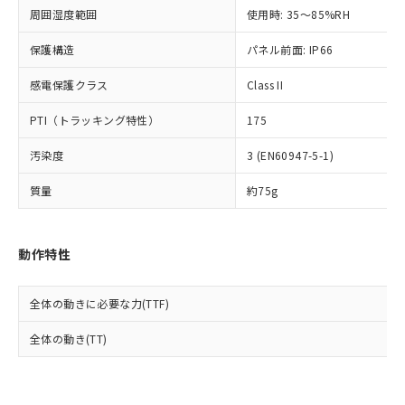
準値以下であることを示します。
該第三者に通知します。また当社は、
示しないようお願いします。
周囲湿度範囲
使用時: 35～85%RH
部品在庫の切り替え状況などにより、予定
「10」：通常の使用状況下において有害物
販売先および販売に係わる関係者が違
マイパーツ機能（部品リスト作成サー
空
受注生産機種、また在庫状況の
月が前後することがあります。
質が外部に漏えいし、環境に深刻な影響を
法に輸出するおそれがある場合は、取
ビス）をご利用いただくには、I-Web
保護構造
パネル前面: IP66
白
情報を公開していない機種
及ぼさない年数を意味します。
り引きをいたしません。
メンバーズにご登録されている必要が
「－」：未確認です。当社販売部門へお問
感電保護クラス
Class II
あります。
い合わせください。
お客様が当ウェブサイト上で当社にご
※3 非含有証明書ダウンロード
PTI（トラッキング特性）
175
登録された部品リストについて、当社
および当社の共同利用者が、当社の製
下記の非含有証明書をダウンロードするこ
汚染度
3 (EN60947-5-1)
品・サービスに関するお客様との取
とができます。
合意する
キャンセル
引・商談に必要な範囲で利用すること
質量
約75g
をご了承ください。
EU RoHS指令（10物質）の非含有証明書
※当社の共同利用者とは、
"個人情報
51物質の非含有証明書（当社基準）
の共同利用に関して"
の「1.共同利
※本証明書は発行日時点で非含有を証明す
動作特性
用者の範囲」に記載されている法人を
るもので、過去に遡って非含有を証明する
指します。
ものではありません。
全体の動きに必要な力(TTF)
また、RoHS指令のフタル酸エステル類４
物質の対応では、対応完了までの期間は出
全体の動き(TT)
荷製品に未対応品が混在することから備考
欄に対応日を記載しておりました。
既に当社にて対応品への在庫切替を完了
していることから、特段のことがない限