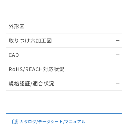
り、2022年1月12日より割愛しておりま
す。
外形図
情報更新：2026/05/21
取りつけ穴加工図
情報更新：2026/05/21
CAD
ログイン/会員登録いただくと、CADデータをダウンロー
RoHS/REACH対応状況
ドすることができます。
情報更新：2026/7/29
規格認証/適合状況
ログイン/会員登録
EU RoHS
注意事項・凡例
A30NL-MPA-TWA-G102-YAについての規格認証/適合状況に
ついては、「カスタマーサポートセンタ お客様相談室」また
は貴社担当オムロン営業員または販売店にお問い合わせくだ
対応状況
対応予定月
※1
※2
さい。
ダウンロードデータをご利用いただく前に、以下を必ずお読
みください。
カタログ/データシート/マニュアル
対応済み
ソフトウェアの使用条件
お問い合わせ