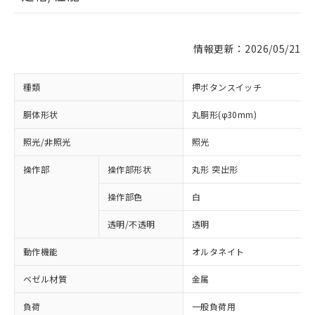
情報更新：2026/05/21
種類
押ボタンスイッチ
胴体形状
丸胴形(φ30mm)
照光/非照光
照光
操作部
操作部形状
丸形 突出形
操作部色
白
透明/不透明
透明
動作機能
オルタネイト
ベゼル材質
金属
負荷
一般負荷用