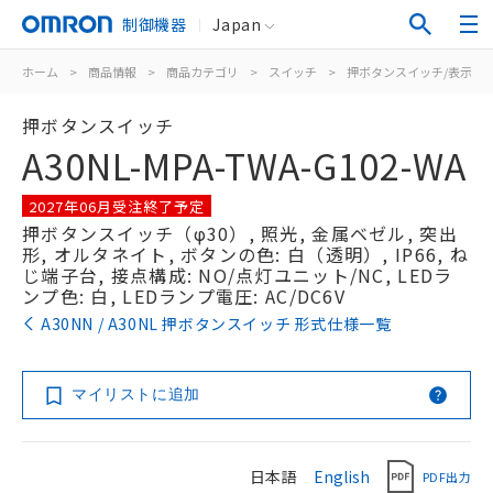
制御機器
Japan
ホーム
>
商品情報
>
商品カテゴリ
>
スイッチ
>
押ボタンスイッチ/表示灯
押ボタンスイッチ
A30NL-MPA-TWA-G102-WA
2027年06月受注終了予定
押ボタンスイッチ（φ30）, 照光, 金属ベゼル, 突出
形, オルタネイト, ボタンの色: 白（透明）, IP66, ね
じ端子台, 接点構成: NO/点灯ユニット/NC, LEDラ
ンプ色: 白, LEDランプ電圧: AC/DC6V
A30NN / A30NL 押ボタンスイッチ 形式仕様一覧
マイリストに追加
日本語
English
PDF出力