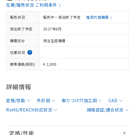
在庫/販売状況 ご利用条件
販売状況
販売中・受注終了予定
推奨代替機種
受注終了予定
2027年6月
機種区分
受注生産機種
在庫状況
標準価格(税別)
¥ 2,800
詳細情報
定格/性能
外形図
取りつけ穴加工図
CAD
RoHS/REACH対応状況
規格認証/適合状況
定格/性能