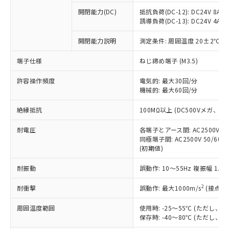
※1 中国RoHS○×表
非含有の対応状況を調査中または確認中の
商品の当社在庫状況および標準価格
開閉能力(DC)
抵抗負荷(DC-12): DC24V 8A/DC
商品です。
(税抜)を提供させていただくもので
誘導負荷(DC-13): DC24V 4A/DC
「○」：最大均質材料含有率が中国RoHSの
非該当品：ライセンス料など無形物で、有
す。
基準値以下であることを示します。
害物質有無と関係のない商品です。
開閉能力説明
測定条件: 周囲温度 20±2℃、
当社制御機器事業取扱商品の中には、
「×」：最大均質材料含有率が中国RoHSの
仕入先様の事情により、非含有部品として
本サービスの対象外となる商品もある
基準値を超えていることを示します。
いたものが、含有品と判明した場合などや
当社は、これら貴社製品のうち、外国
端子仕様
ねじ締め端子 (M3.5)
ことをご了承ください。
「－」：未確認です。当社販売部門へお問
むを得ず変更することがあります。
為替および外国貿易法に定める商品
在庫状況および標準価格照会結果は、
い合わせください。
許容操作頻度
電気的: 最大30回/分
（以下｢規制貨物等」という）を輸出
記載している更新日時点での社内デー
機械的: 最大60回/分
*EU RoHS指令（10物質）：
または国外への提供する場合は、日本
記
タに基づき作成されるものであり、閲
説明
鉛(Pb) 1000ppm以下、 水銀(Hg) 1000ppm以下、 カド
*中国RoHS10物質の基準値 (GB/T26572)：
国政府の輸出許可(または役務取引許
号
覧された時点での実際の在庫および標
ミウム(Cd) 100ppm以下、
Pb(鉛) :1000ppm、 Hg(水銀) : 1000ppm、 Cd(カドミウ
絶縁抵抗
100MΩ以上 (DC500Vメガ、
可)を取得するなどの必要な手続きを
六価クロム(Cr(Ⅵ)) 1000ppm以下、ポリ臭化ビフェニル
ム) : 100ppm、
準価格とは異なる場合があることをご
類(PBB) 1000ppm以下、ポリ臭化ジフェニルエーテル類
Cr(Ⅵ)(六価クロム) : 1000ppm、 PBBs(ポリ臭化ビフェ
とります。
了承ください。
(PBDE) 1000ppm以下、フタル酸ビス(2-エチルヘキシ
耐電圧
各端子とアース間: AC2500V 50/
○
一定数以上の在庫あり
ニル類) : 1000ppm、 PBDEs(ポリ臭化ジフェニルエーテ
当社は規制貨物を破棄する場合は、完
ル) (DEHP)(別名：DOP) 1000ppm以下、フタル酸ブチ
正式な納期状況および標準価格はお客
ル類) : 1000ppm、
同極端子間: AC2500V 50/60
ルベンジル（BBP） 1000ppm以下、フタル酸ジブチル
全に破砕するなど、違法に輸出されな
DBP(フタル酸ジブチル) : 1000ppm、 DIBP(フタル酸ジ
(初期値)
様のお取引先、またはお客様担当のオ
（DBP） 1000ppm以下、フタル酸ジイソブチル
イソブチル) : 1000ppm、 BBP(フタル酸ブチルベンジ
△
一定数には満たないが在庫あり
いよう必要な手段を講じます。
ムロン制御機器販売店・当社販売員に
(DIBP) 1000ppm以下
ル) : 1000ppm、
当社は貴社製品を、核兵器、ミサイ
但し、RoHS指令で産業用監視および制御機器に対する
耐振動
誤動作: 10～55Hz 複振幅 1.
DEHP(フタル酸ビス(2-エチルヘキシル)) : 1000ppm
ご相談ください。
適用除外項目は除く。
ル、化学兵器、生物兵器またはその他
－
在庫なし(最新の在庫状況につ
オムロン制御機器販売店や当社販売拠
フタル酸エステル類の４物質については閾値を超える意
2
耐衝撃
誤動作: 最大1000m/s
(接点開
武器並びにこれらの製造装置等に一切
いては、お客様のお取引先、ま
図的な使用がないことを確認しています。
点は「
販売ネットワーク
」をご確認
※2 環境保護使用期限
使用いたしません。
たはお客様担当のオムロン制御
ください。
周囲温度範囲
使用時: -25～55℃ (ただし
当社は、貴社製品を第三者に販売する
機器販売店・当社販売員にご確
在庫状況および標準価格結果を当社の
保存時: -40～80℃ (ただし
※2 対応予定月
「ｅ」：有害物質（10物質）のすべてが基
場合は、上記1、2および3の内容を当
認ください)
事前の承諾なく第三者に漏洩または開