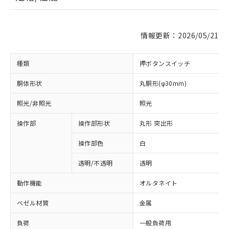
情報更新：2026/05/21
種類
押ボタンスイッチ
胴体形状
丸胴形(φ30mm)
照光/非照光
照光
操作部
操作部形状
丸形 突出形
操作部色
白
透明/不透明
透明
動作機能
オルタネイト
ベゼル材質
金属
負荷
一般負荷用