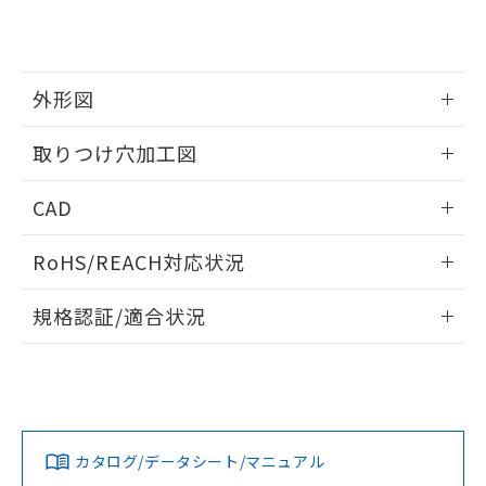
り、2022年1月12日より割愛しておりま
す。
外形図
情報更新：2026/05/21
取りつけ穴加工図
情報更新：2026/05/21
CAD
ログイン/会員登録いただくと、CADデータをダウンロー
RoHS/REACH対応状況
ドすることができます。
情報更新：2026/7/29
規格認証/適合状況
ログイン/会員登録
EU RoHS
注意事項・凡例
A30NL-MPA-TWA-G102-WAについての規格認証/適合状況に
ついては、「カスタマーサポートセンタ お客様相談室」また
は貴社担当オムロン営業員または販売店にお問い合わせくだ
対応状況
対応予定月
※1
※2
さい。
ダウンロードデータをご利用いただく前に、以下を必ずお読
みください。
カタログ/データシート/マニュアル
対応済み
ソフトウェアの使用条件
お問い合わせ