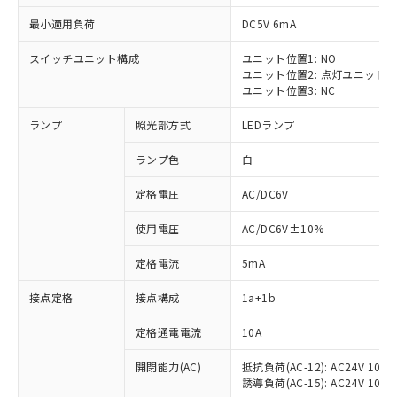
最小適用負荷
DC5V 6mA
スイッチユニット構成
ユニット位置1: NO
ユニット位置2: 点灯ユニット
ユニット位置3: NC
ランプ
照光部方式
LEDランプ
ランプ色
白
※1 対応状況
定格電圧
AC/DC6V
対応済み：EU RoHS指令（10物質）の
使用電圧
AC/DC6V±10%
非含有に対応した製品が提供可能な商品で
す。
定格電流
5mA
対応予定：EU RoHS指令（10物質）の非含
ご利用条件
有に対応した製品に切り替える予定のある
接点定格
接点構成
1a+1b
商品です。
対応予定なし：EU RoHS指令（10物質）の
定格通電電流
10A
以下の条件をお読みいただき、同意のうえ
非含有に非対応の商品で、対応品を出す予
ご利用ください。
定はありません。
開閉能力(AC)
抵抗負荷(AC-12): AC24V 10A/A
誘導負荷(AC-15): AC24V 10A/AC
調査・確認中：EU RoHS指令（10物質）の
本サービスは、当社制御機器事業取扱