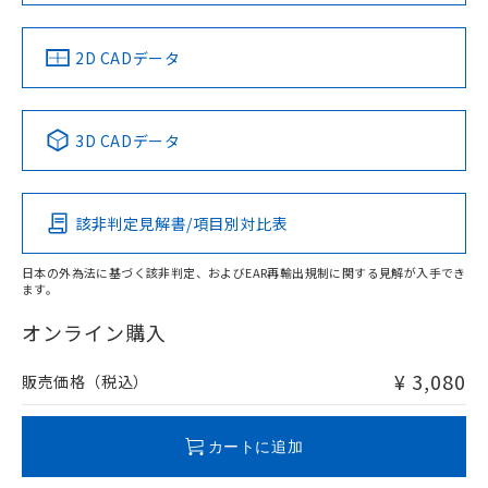
中国 RoHS
注意事項・凡例
2D CADデータ
中国 RoHS表
※1 ※2
3D CADデータ
Pb
Hg
Cd
Cr(VI)
該非判定見解書/項目別対比表
X
O
O
O
日本の外為法に基づく該非判定、およびEAR再輸出規制に関する見解が入手でき
ます。
"対応済み"や非含有の記載がされた商品であっても、流通
在庫等で未対応品が混在する可能性があります。
オンライン購入
非含有品が必要な際は、弊社営業部門もしくは販売店へお
問い合わせください。
¥ 3,080
販売価格（税込）
この製品のRoHS/REACH対応状況ページへ
カートに追加