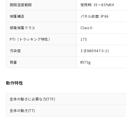
準値以下であることを示します。
該第三者に通知します。また当社は、
示しないようお願いします。
周囲湿度範囲
使用時: 35～85%RH
部品在庫の切り替え状況などにより、予定
「10」：通常の使用状況下において有害物
販売先および販売に係わる関係者が違
マイパーツ機能（部品リスト作成サー
空
受注生産機種、また在庫状況の
月が前後することがあります。
質が外部に漏えいし、環境に深刻な影響を
法に輸出するおそれがある場合は、取
ビス）をご利用いただくには、I-Web
保護構造
パネル前面: IP66
白
情報を公開していない機種
及ぼさない年数を意味します。
り引きをいたしません。
メンバーズにご登録されている必要が
「－」：未確認です。当社販売部門へお問
感電保護クラス
Class II
あります。
い合わせください。
お客様が当ウェブサイト上で当社にご
※3 非含有証明書ダウンロード
PTI（トラッキング特性）
175
登録された部品リストについて、当社
および当社の共同利用者が、当社の製
下記の非含有証明書をダウンロードするこ
汚染度
3 (EN60947-5-1)
品・サービスに関するお客様との取
とができます。
合意する
キャンセル
引・商談に必要な範囲で利用すること
質量
約75g
をご了承ください。
EU RoHS指令（10物質）の非含有証明書
※当社の共同利用者とは、
"個人情報
51物質の非含有証明書（当社基準）
の共同利用に関して"
の「1.共同利
※本証明書は発行日時点で非含有を証明す
動作特性
用者の範囲」に記載されている法人を
るもので、過去に遡って非含有を証明する
指します。
ものではありません。
全体の動きに必要な力(TTF)
また、RoHS指令のフタル酸エステル類４
物質の対応では、対応完了までの期間は出
全体の動き(TT)
荷製品に未対応品が混在することから備考
欄に対応日を記載しておりました。
既に当社にて対応品への在庫切替を完了
していることから、特段のことがない限