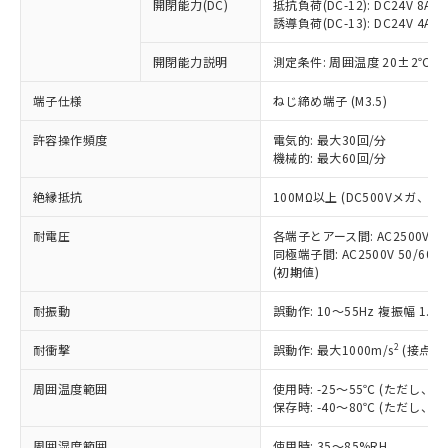
基準値を超えていることを示します。
いたものが、含有品と判明した場合などや
開閉能力(DC)
抵抗負荷(DC-12): DC24V 8A/DC
当社は、これら貴社製品のうち、外国
ことをご了承ください。
「－」：未確認です。当社販売部門へお問
誘導負荷(DC-13): DC24V 4A/DC
むを得ず変更することがあります。
為替および外国貿易法に定める商品
在庫状況および標準価格照会結果は、
い合わせください。
（以下｢規制貨物等」という）を輸出
記載している更新日時点での社内デー
開閉能力説明
測定条件: 周囲温度 20±2℃、
*EU RoHS指令（10物質）：
または国外への提供する場合は、日本
記
タに基づき作成されるものであり、閲
説明
鉛(Pb) 1000ppm以下、 水銀(Hg) 1000ppm以下、 カド
*中国RoHS10物質の基準値 (GB/T26572)：
国政府の輸出許可(または役務取引許
号
覧された時点での実際の在庫および標
ミウム(Cd) 100ppm以下、
Pb(鉛) :1000ppm、 Hg(水銀) : 1000ppm、 Cd(カドミウ
端子仕様
ねじ締め端子 (M3.5)
可)を取得するなどの必要な手続きを
六価クロム(Cr(Ⅵ)) 1000ppm以下、ポリ臭化ビフェニル
ム) : 100ppm、
準価格とは異なる場合があることをご
類(PBB) 1000ppm以下、ポリ臭化ジフェニルエーテル類
Cr(Ⅵ)(六価クロム) : 1000ppm、 PBBs(ポリ臭化ビフェ
とります。
了承ください。
許容操作頻度
電気的: 最大30回/分
(PBDE) 1000ppm以下、フタル酸ビス(2-エチルヘキシ
○
一定数以上の在庫あり
ニル類) : 1000ppm、 PBDEs(ポリ臭化ジフェニルエーテ
当社は規制貨物を破棄する場合は、完
ル) (DEHP)(別名：DOP) 1000ppm以下、フタル酸ブチ
機械的: 最大60回/分
正式な納期状況および標準価格はお客
ル類) : 1000ppm、
ルベンジル（BBP） 1000ppm以下、フタル酸ジブチル
全に破砕するなど、違法に輸出されな
DBP(フタル酸ジブチル) : 1000ppm、 DIBP(フタル酸ジ
様のお取引先、またはお客様担当のオ
（DBP） 1000ppm以下、フタル酸ジイソブチル
イソブチル) : 1000ppm、 BBP(フタル酸ブチルベンジ
△
一定数には満たないが在庫あり
いよう必要な手段を講じます。
絶縁抵抗
100MΩ以上 (DC500Vメガ、
ムロン制御機器販売店・当社販売員に
(DIBP) 1000ppm以下
ル) : 1000ppm、
当社は貴社製品を、核兵器、ミサイ
但し、RoHS指令で産業用監視および制御機器に対する
DEHP(フタル酸ビス(2-エチルヘキシル)) : 1000ppm
ご相談ください。
適用除外項目は除く。
耐電圧
各端子とアース間: AC2500V 50/
ル、化学兵器、生物兵器またはその他
－
在庫なし(最新の在庫状況につ
オムロン制御機器販売店や当社販売拠
フタル酸エステル類の４物質については閾値を超える意
同極端子間: AC2500V 50/60
武器並びにこれらの製造装置等に一切
いては、お客様のお取引先、ま
図的な使用がないことを確認しています。
点は「
販売ネットワーク
」をご確認
(初期値)
※2 環境保護使用期限
使用いたしません。
たはお客様担当のオムロン制御
ください。
当社は、貴社製品を第三者に販売する
機器販売店・当社販売員にご確
在庫状況および標準価格結果を当社の
耐振動
誤動作: 10～55Hz 複振幅 1.
※2 対応予定月
「ｅ」：有害物質（10物質）のすべてが基
場合は、上記1、2および3の内容を当
認ください)
事前の承諾なく第三者に漏洩または開
準値以下であることを示します。
該第三者に通知します。また当社は、
示しないようお願いします。
2
耐衝撃
誤動作: 最大1000m/s
(接点開
部品在庫の切り替え状況などにより、予定
「10」：通常の使用状況下において有害物
販売先および販売に係わる関係者が違
マイパーツ機能（部品リスト作成サー
空
受注生産機種、また在庫状況の
月が前後することがあります。
質が外部に漏えいし、環境に深刻な影響を
法に輸出するおそれがある場合は、取
周囲温度範囲
使用時: -25～55℃ (ただし
ビス）をご利用いただくには、I-Web
白
情報を公開していない機種
及ぼさない年数を意味します。
り引きをいたしません。
保存時: -40～80℃ (ただし
メンバーズにご登録されている必要が
「－」：未確認です。当社販売部門へお問
あります。
い合わせください。
周囲湿度範囲
使用時: 35～85%RH