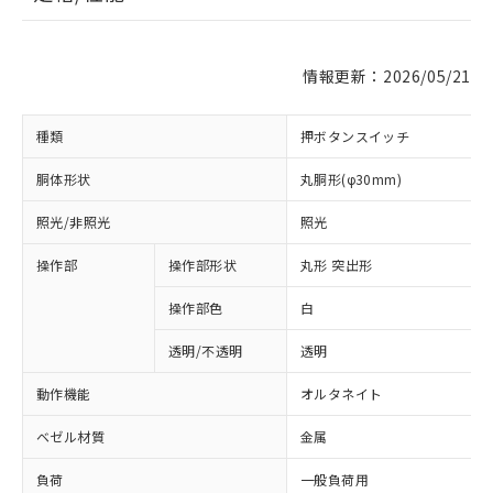
情報更新：2026/05/21
種類
押ボタンスイッチ
胴体形状
丸胴形(φ30mm)
照光/非照光
照光
操作部
操作部形状
丸形 突出形
操作部色
白
透明/不透明
透明
動作機能
オルタネイト
ベゼル材質
金属
負荷
一般負荷用