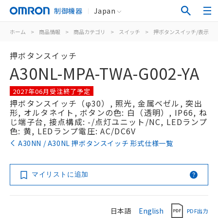
制御機器
Japan
ホーム
>
商品情報
>
商品カテゴリ
>
スイッチ
>
押ボタンスイッチ/表示灯
押ボタンスイッチ
A30NL-MPA-TWA-G002-YA
2027年06月受注終了予定
押ボタンスイッチ（φ30）, 照光, 金属ベゼル, 突出
形, オルタネイト, ボタンの色: 白（透明）, IP66, ね
じ端子台, 接点構成: -/点灯ユニット/NC, LEDランプ
色: 黄, LEDランプ電圧: AC/DC6V
A30NN / A30NL 押ボタンスイッチ 形式仕様一覧
マイリストに追加
日本語
English
PDF出力