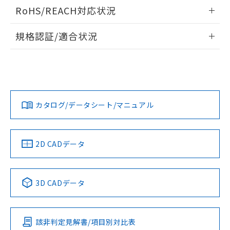
ログイン/会員登録いただくと、CADデータをダウンロー
RoHS/REACH対応状況
ドすることができます。
情報更新：2026/7/29
規格認証/適合状況
ログイン/会員登録
EU RoHS
注意事項・凡例
A30NL-MPA-TWA-G002-YAについての規格認証/適合状況に
ついては、「カスタマーサポートセンタ お客様相談室」また
は貴社担当オムロン営業員または販売店にお問い合わせくだ
対応状況
対応予定月
※1
※2
さい。
ダウンロードデータをご利用いただく前に、以下を必ずお読
みください。
カタログ/データシート/マニュアル
対応済み
ソフトウェアの使用条件
お問い合わせ
中国 RoHS
注意事項・凡例
2D CADデータ
中国 RoHS表
※1 ※2
3D CADデータ
Pb
Hg
Cd
Cr(VI)
該非判定見解書/項目別対比表
X
O
O
O