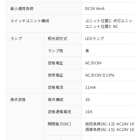
最小適用負荷
DC5V 6mA
スイッチユニット構成
ユニット位置2: 点灯ユニット
ユニット位置3: NC
※1 対応状況
ランプ
照光部方式
LEDランプ
対応済み：EU RoHS指令（10物質）の
非含有に対応した製品が提供可能な商品で
ランプ色
黄
す。
対応予定：EU RoHS指令（10物質）の非含
定格電圧
AC/DC6V
ご利用条件
有に対応した製品に切り替える予定のある
使用電圧
AC/DC6V±10%
商品です。
対応予定なし：EU RoHS指令（10物質）の
以下の条件をお読みいただき、同意のうえ
定格電流
11mA
非含有に非対応の商品で、対応品を出す予
ご利用ください。
定はありません。
接点定格
接点構成
1b
調査・確認中：EU RoHS指令（10物質）の
本サービスは、当社制御機器事業取扱
※1 中国RoHS○×表
非含有の対応状況を調査中または確認中の
商品の当社在庫状況および標準価格
定格通電電流
10A
商品です。
(税抜)を提供させていただくもので
「○」：最大均質材料含有率が中国RoHSの
非該当品：ライセンス料など無形物で、有
開閉能力(AC)
抵抗負荷(AC-12): AC24V 10A/A
す。
基準値以下であることを示します。
害物質有無と関係のない商品です。
誘導負荷(AC-15): AC24V 10A/AC
当社制御機器事業取扱商品の中には、
「×」：最大均質材料含有率が中国RoHSの
仕入先様の事情により、非含有部品として
本サービスの対象外となる商品もある