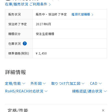
在庫/販売状況 ご利用条件
販売状況
販売中・受注終了予定
推奨代替機種
受注終了予定
2027年6月
機種区分
受注生産機種
在庫状況
標準価格(税別)
¥ 2,450
詳細情報
定格/性能
外形図
取りつけ穴加工図
CAD
RoHS/REACH対応状況
規格認証/適合状況
定格/性能