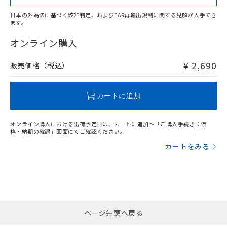
日本の外為法に基づく該非判定、およびEAR再輸出規制に関する見解が入手でき
ます。
"対応済み"や非含有の記載がされた商品であっても、流通
在庫等で未対応品が混在する可能性があります。
オンライン購入
非含有品が必要な際は、弊社営業部門もしくは販売店へお
問い合わせください。
¥ 2,690
販売価格（税込）
この製品のRoHS/REACH対応状況ページへ
カートに追加
オンライン購入における出荷予定日は、カートに追加～「ご購入手続き：価
格・納期の確認」画面にてご確認ください。
カートをみる
ページ先頭へ戻る