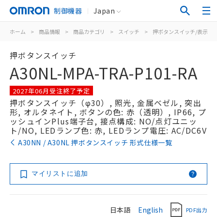
制御機器
Japan
ホーム
>
商品情報
>
商品カテゴリ
>
スイッチ
>
押ボタンスイッチ/表示灯
押ボタンスイッチ
A30NL-MPA-TRA-P101-RA
2027年06月受注終了予定
押ボタンスイッチ（φ30）, 照光, 金属ベゼル, 突出
形, オルタネイト, ボタンの色: 赤（透明）, IP66, プ
ッシュインPlus端子台, 接点構成: NO/点灯ユニッ
ト/NO, LEDランプ色: 赤, LEDランプ電圧: AC/DC6V
A30NN / A30NL 押ボタンスイッチ 形式仕様一覧
マイリストに追加
日本語
English
PDF出力