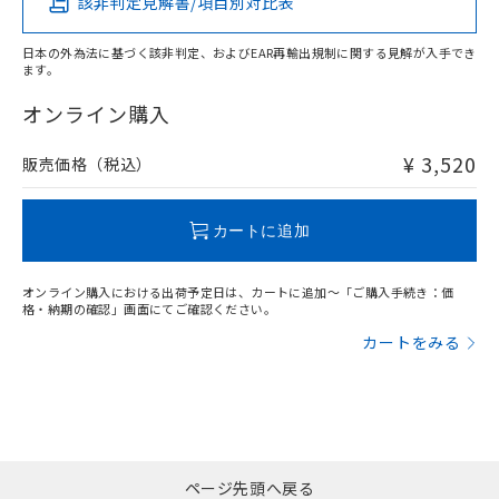
該非判定見解書/項目別対比表
X
O
O
O
日本の外為法に基づく該非判定、およびEAR再輸出規制に関する見解が入手でき
ます。
"対応済み"や非含有の記載がされた商品であっても、流通
在庫等で未対応品が混在する可能性があります。
オンライン購入
非含有品が必要な際は、弊社営業部門もしくは販売店へお
問い合わせください。
¥ 3,520
販売価格（税込）
この製品のRoHS/REACH対応状況ページへ
カートに追加
オンライン購入における出荷予定日は、カートに追加～「ご購入手続き：価
格・納期の確認」画面にてご確認ください。
カートをみる
ページ先頭へ戻る