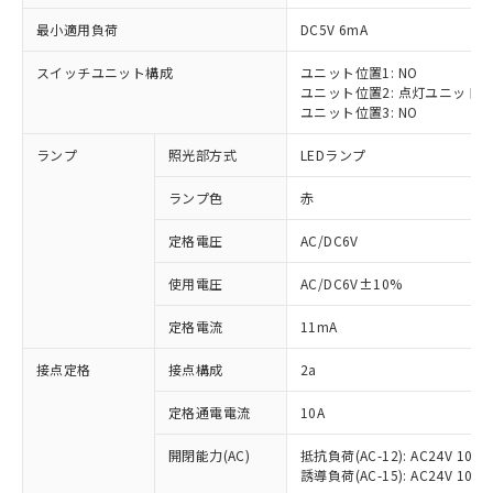
最小適用負荷
DC5V 6mA
スイッチユニット構成
ユニット位置1: NO
ユニット位置2: 点灯ユニット
※1 対応状況
ユニット位置3: NO
ランプ
照光部方式
LEDランプ
対応済み：EU RoHS指令（10物質）の
非含有に対応した製品が提供可能な商品で
ランプ色
赤
す。
対応予定：EU RoHS指令（10物質）の非含
定格電圧
AC/DC6V
ご利用条件
有に対応した製品に切り替える予定のある
商品です。
使用電圧
AC/DC6V±10%
対応予定なし：EU RoHS指令（10物質）の
以下の条件をお読みいただき、同意のうえ
非含有に非対応の商品で、対応品を出す予
定格電流
11mA
ご利用ください。
定はありません。
調査・確認中：EU RoHS指令（10物質）の
接点定格
接点構成
2a
本サービスは、当社制御機器事業取扱
※1 中国RoHS○×表
非含有の対応状況を調査中または確認中の
商品の当社在庫状況および標準価格
定格通電電流
10A
商品です。
(税抜)を提供させていただくもので
「○」：最大均質材料含有率が中国RoHSの
非該当品：ライセンス料など無形物で、有
す。
開閉能力(AC)
抵抗負荷(AC-12): AC24V 10A/A
基準値以下であることを示します。
害物質有無と関係のない商品です。
当社制御機器事業取扱商品の中には、
誘導負荷(AC-15): AC24V 10A/AC
「×」：最大均質材料含有率が中国RoHSの
仕入先様の事情により、非含有部品として