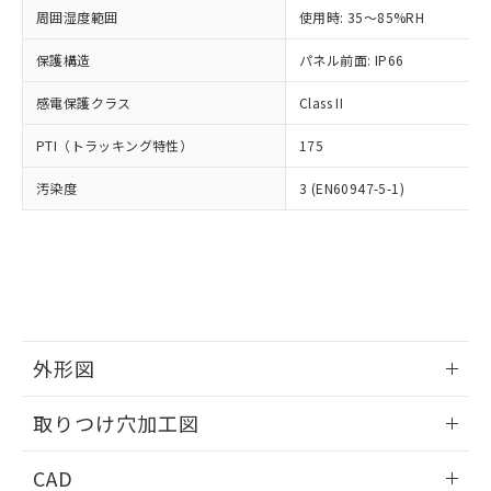
い合わせください。
お客様が当ウェブサイト上で当社にご
周囲湿度範囲
使用時: 35～85%RH
※3 非含有証明書ダウンロード
登録された部品リストについて、当社
保護構造
パネル前面: IP66
および当社の共同利用者が、当社の製
下記の非含有証明書をダウンロードするこ
品・サービスに関するお客様との取
とができます。
感電保護クラス
Class II
合意する
キャンセル
引・商談に必要な範囲で利用すること
をご了承ください。
EU RoHS指令（10物質）の非含有証明書
PTI（トラッキング特性）
175
※当社の共同利用者とは、
"個人情報
51物質の非含有証明書（当社基準）
の共同利用に関して"
の「1.共同利
汚染度
3 (EN60947-5-1)
※本証明書は発行日時点で非含有を証明す
用者の範囲」に記載されている法人を
るもので、過去に遡って非含有を証明する
指します。
ものではありません。
また、RoHS指令のフタル酸エステル類４
物質の対応では、対応完了までの期間は出
荷製品に未対応品が混在することから備考
欄に対応日を記載しておりました。
既に当社にて対応品への在庫切替を完了
外形図
していることから、特段のことがない限
り、2022年1月12日より割愛しておりま
情報更新：2026/05/21
取りつけ穴加工図
す。
情報更新：2026/05/21
CAD