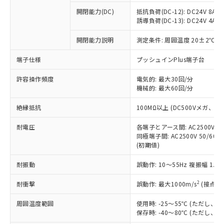
本サービスの対象外となる商品もある
基準値を超えていることを示します。
いたものが、含有品と判明した場合などや
当社は、これら貴社製品のうち、外国
ことをご了承ください。
開閉能力(DC)
抵抗負荷(DC-12): DC24V 8A/DC
「－」：未確認です。当社販売部門へお問
むを得ず変更することがあります。
為替および外国貿易法に定める商品
誘導負荷(DC-13): DC24V 4A/DC
在庫状況および標準価格照会結果は、
い合わせください。
（以下｢規制貨物等」という）を輸出
記載している更新日時点での社内デー
*EU RoHS指令（10物質）：
または国外への提供する場合は、日本
開閉能力説明
測定条件: 周囲温度 20±2℃、
記
タに基づき作成されるものであり、閲
説明
鉛(Pb) 1000ppm以下、 水銀(Hg) 1000ppm以下、 カド
*中国RoHS10物質の基準値 (GB/T26572)：
国政府の輸出許可(または役務取引許
号
覧された時点での実際の在庫および標
ミウム(Cd) 100ppm以下、
Pb(鉛) :1000ppm、 Hg(水銀) : 1000ppm、 Cd(カドミウ
端子仕様
プッシュインPlus端子台
可)を取得するなどの必要な手続きを
六価クロム(Cr(Ⅵ)) 1000ppm以下、ポリ臭化ビフェニル
ム) : 100ppm、
準価格とは異なる場合があることをご
類(PBB) 1000ppm以下、ポリ臭化ジフェニルエーテル類
Cr(Ⅵ)(六価クロム) : 1000ppm、 PBBs(ポリ臭化ビフェ
とります。
了承ください。
(PBDE) 1000ppm以下、フタル酸ビス(2-エチルヘキシ
○
一定数以上の在庫あり
ニル類) : 1000ppm、 PBDEs(ポリ臭化ジフェニルエーテ
許容操作頻度
電気的: 最大30回/分
当社は規制貨物を破棄する場合は、完
ル) (DEHP)(別名：DOP) 1000ppm以下、フタル酸ブチ
正式な納期状況および標準価格はお客
ル類) : 1000ppm、
機械的: 最大60回/分
ルベンジル（BBP） 1000ppm以下、フタル酸ジブチル
全に破砕するなど、違法に輸出されな
DBP(フタル酸ジブチル) : 1000ppm、 DIBP(フタル酸ジ
様のお取引先、またはお客様担当のオ
（DBP） 1000ppm以下、フタル酸ジイソブチル
イソブチル) : 1000ppm、 BBP(フタル酸ブチルベンジ
△
一定数には満たないが在庫あり
いよう必要な手段を講じます。
ムロン制御機器販売店・当社販売員に
(DIBP) 1000ppm以下
ル) : 1000ppm、
絶縁抵抗
100MΩ以上 (DC500Vメガ、
当社は貴社製品を、核兵器、ミサイ
但し、RoHS指令で産業用監視および制御機器に対する
DEHP(フタル酸ビス(2-エチルヘキシル)) : 1000ppm
ご相談ください。
適用除外項目は除く。
ル、化学兵器、生物兵器またはその他
－
在庫なし(最新の在庫状況につ
オムロン制御機器販売店や当社販売拠
耐電圧
各端子とアース間: AC2500V 50/
フタル酸エステル類の４物質については閾値を超える意
武器並びにこれらの製造装置等に一切
いては、お客様のお取引先、ま
図的な使用がないことを確認しています。
同極端子間: AC2500V 50/60
点は「
販売ネットワーク
」をご確認
※2 環境保護使用期限
使用いたしません。
(初期値)
たはお客様担当のオムロン制御
ください。
当社は、貴社製品を第三者に販売する
機器販売店・当社販売員にご確
在庫状況および標準価格結果を当社の
※2 対応予定月
「ｅ」：有害物質（10物質）のすべてが基
耐振動
誤動作: 10～55Hz 複振幅 1.
場合は、上記1、2および3の内容を当
認ください)
事前の承諾なく第三者に漏洩または開
準値以下であることを示します。
該第三者に通知します。また当社は、
示しないようお願いします。
2
耐衝撃
誤動作: 最大1000m/s
(接点開
部品在庫の切り替え状況などにより、予定
「10」：通常の使用状況下において有害物
販売先および販売に係わる関係者が違
マイパーツ機能（部品リスト作成サー
空
受注生産機種、また在庫状況の
月が前後することがあります。
質が外部に漏えいし、環境に深刻な影響を
法に輸出するおそれがある場合は、取
ビス）をご利用いただくには、I-Web
白
情報を公開していない機種
周囲温度範囲
使用時: -25～55℃ (ただし
及ぼさない年数を意味します。
り引きをいたしません。
メンバーズにご登録されている必要が
保存時: -40～80℃ (ただし
「－」：未確認です。当社販売部門へお問
あります。