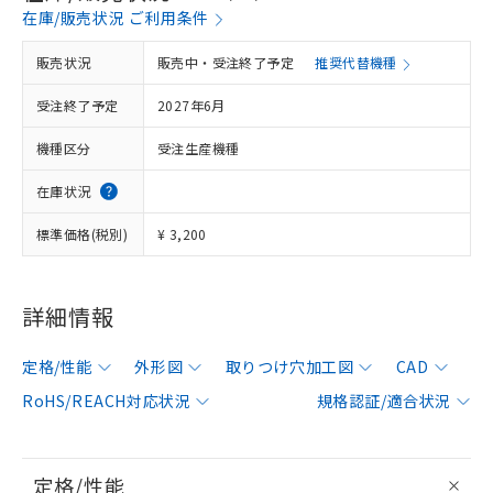
在庫/販売状況 ご利用条件
販売状況
販売中・受注終了予定
推奨代替機種
受注終了予定
2027年6月
機種区分
受注生産機種
在庫状況
標準価格(税別)
¥ 3,200
詳細情報
定格/性能
外形図
取りつけ穴加工図
CAD
RoHS/REACH対応状況
規格認証/適合状況
定格/性能