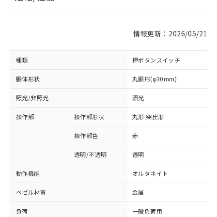
情報更新：2026/05/21
種類
押ボタンスイッチ
胴体形状
丸胴形(φ30mm)
照光/非照光
照光
操作部
操作部形状
丸形 突出形
操作部色
赤
透明/不透明
透明
動作機能
オルタネイト
ベゼル材質
金属
負荷
一般負荷用