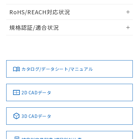
ログイン/会員登録いただくと、CADデータをダウンロー
RoHS/REACH対応状況
ドすることができます。
情報更新：2026/7/29
規格認証/適合状況
ログイン/会員登録
EU RoHS
注意事項・凡例
A30NL-MPA-TRA-P101-RAについての規格認証/適合状況に
ついては、「カスタマーサポートセンタ お客様相談室」また
は貴社担当オムロン営業員または販売店にお問い合わせくだ
対応状況
対応予定月
※1
※2
さい。
ダウンロードデータをご利用いただく前に、以下を必ずお読
みください。
カタログ/データシート/マニュアル
対応済み
ソフトウェアの使用条件
お問い合わせ
中国 RoHS
注意事項・凡例
2D CADデータ
中国 RoHS表
※1 ※2
3D CADデータ
Pb
Hg
Cd
Cr(VI)