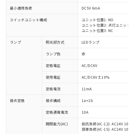
最小適用負荷
DC5V 6mA
スイッチユニット構成
ユニット位置1: NO
ユニット位置2: 点灯ユニット
ユニット位置3: NC
ランプ
照光部方式
LEDランプ
ランプ色
赤
※1 対応状況
定格電圧
AC/DC6V
対応済み：EU RoHS指令（10物質）の
使用電圧
AC/DC6V±10%
非含有に対応した製品が提供可能な商品で
す。
定格電流
11mA
対応予定：EU RoHS指令（10物質）の非含
ご利用条件
有に対応した製品に切り替える予定のある
接点定格
接点構成
1a+1b
商品です。
対応予定なし：EU RoHS指令（10物質）の
定格通電電流
10A
以下の条件をお読みいただき、同意のうえ
非含有に非対応の商品で、対応品を出す予
ご利用ください。
定はありません。
開閉能力(AC)
抵抗負荷(AC-12): AC24V 10A/A
誘導負荷(AC-15): AC24V 10A/AC
調査・確認中：EU RoHS指令（10物質）の
本サービスは、当社制御機器事業取扱