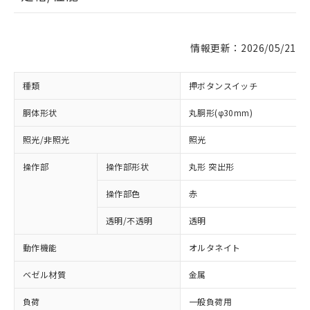
情報更新：2026/05/21
種類
押ボタンスイッチ
胴体形状
丸胴形(φ30mm)
照光/非照光
照光
操作部
操作部形状
丸形 突出形
操作部色
赤
透明/不透明
透明
動作機能
オルタネイト
ベゼル材質
金属
負荷
一般負荷用