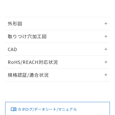
り、2022年1月12日より割愛しておりま
す。
外形図
情報更新：2026/05/21
取りつけ穴加工図
情報更新：2026/05/21
CAD
ログイン/会員登録いただくと、CADデータをダウンロー
RoHS/REACH対応状況
ドすることができます。
情報更新：2026/7/29
規格認証/適合状況
ログイン/会員登録
EU RoHS
注意事項・凡例
A30NL-MPA-TRA-G102-RAについての規格認証/適合状況に
ついては、「カスタマーサポートセンタ お客様相談室」また
は貴社担当オムロン営業員または販売店にお問い合わせくだ
対応状況
対応予定月
※1
※2
さい。
ダウンロードデータをご利用いただく前に、以下を必ずお読
みください。
カタログ/データシート/マニュアル
対応済み
ソフトウェアの使用条件
お問い合わせ