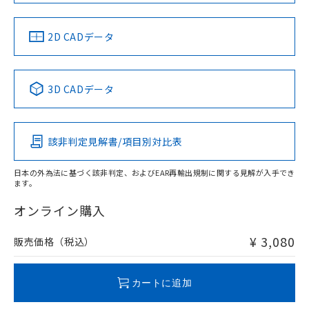
中国 RoHS
注意事項・凡例
2D CADデータ
中国 RoHS表
※1 ※2
3D CADデータ
Pb
Hg
Cd
Cr(VI)
該非判定見解書/項目別対比表
X
O
O
O
日本の外為法に基づく該非判定、およびEAR再輸出規制に関する見解が入手でき
ます。
"対応済み"や非含有の記載がされた商品であっても、流通
在庫等で未対応品が混在する可能性があります。
オンライン購入
非含有品が必要な際は、弊社営業部門もしくは販売店へお
問い合わせください。
¥ 3,080
販売価格（税込）
この製品のRoHS/REACH対応状況ページへ
カートに追加