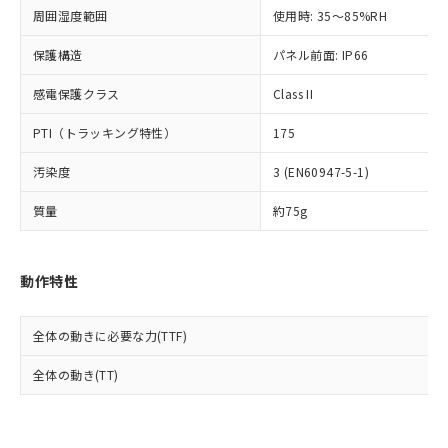
準値以下であることを示します。
該第三者に通知します。また当社は、
示しないようお願いします。
周囲湿度範囲
使用時: 35～85%RH
部品在庫の切り替え状況などにより、予定
「10」：通常の使用状況下において有害物
販売先および販売に係わる関係者が違
マイパーツ機能（部品リスト作成サー
空
受注生産機種、また在庫状況の
月が前後することがあります。
質が外部に漏えいし、環境に深刻な影響を
法に輸出するおそれがある場合は、取
ビス）をご利用いただくには、I-Web
保護構造
パネル前面: IP66
白
情報を公開していない機種
及ぼさない年数を意味します。
り引きをいたしません。
メンバーズにご登録されている必要が
「－」：未確認です。当社販売部門へお問
感電保護クラス
Class II
あります。
い合わせください。
お客様が当ウェブサイト上で当社にご
※3 非含有証明書ダウンロード
PTI（トラッキング特性）
175
登録された部品リストについて、当社
および当社の共同利用者が、当社の製
下記の非含有証明書をダウンロードするこ
汚染度
3 (EN60947-5-1)
品・サービスに関するお客様との取
とができます。
合意する
キャンセル
引・商談に必要な範囲で利用すること
質量
約75g
をご了承ください。
EU RoHS指令（10物質）の非含有証明書
※当社の共同利用者とは、
"個人情報
51物質の非含有証明書（当社基準）
の共同利用に関して"
の「1.共同利
※本証明書は発行日時点で非含有を証明す
動作特性
用者の範囲」に記載されている法人を
るもので、過去に遡って非含有を証明する
指します。
ものではありません。
全体の動きに必要な力(TTF)
また、RoHS指令のフタル酸エステル類４
物質の対応では、対応完了までの期間は出
全体の動き(TT)
荷製品に未対応品が混在することから備考
欄に対応日を記載しておりました。
既に当社にて対応品への在庫切替を完了
していることから、特段のことがない限