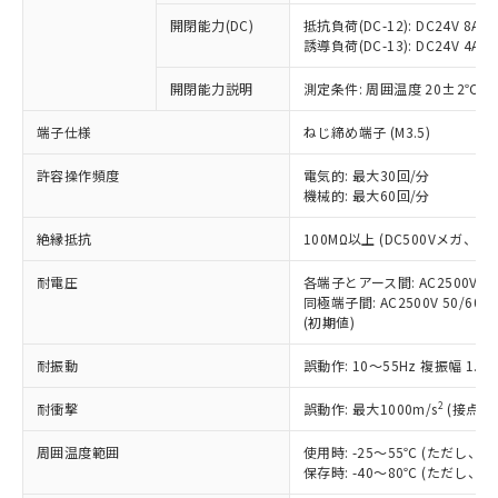
※1 中国RoHS○×表
非含有の対応状況を調査中または確認中の
商品の当社在庫状況および標準価格
開閉能力(DC)
抵抗負荷(DC-12): DC24V 8A/DC
商品です。
(税抜)を提供させていただくもので
誘導負荷(DC-13): DC24V 4A/DC
「○」：最大均質材料含有率が中国RoHSの
非該当品：ライセンス料など無形物で、有
す。
基準値以下であることを示します。
害物質有無と関係のない商品です。
開閉能力説明
測定条件: 周囲温度 20±2℃、
当社制御機器事業取扱商品の中には、
「×」：最大均質材料含有率が中国RoHSの
仕入先様の事情により、非含有部品として
本サービスの対象外となる商品もある
基準値を超えていることを示します。
いたものが、含有品と判明した場合などや
当社は、これら貴社製品のうち、外国
端子仕様
ねじ締め端子 (M3.5)
ことをご了承ください。
「－」：未確認です。当社販売部門へお問
むを得ず変更することがあります。
為替および外国貿易法に定める商品
在庫状況および標準価格照会結果は、
い合わせください。
許容操作頻度
電気的: 最大30回/分
（以下｢規制貨物等」という）を輸出
記載している更新日時点での社内デー
機械的: 最大60回/分
*EU RoHS指令（10物質）：
または国外への提供する場合は、日本
記
タに基づき作成されるものであり、閲
説明
鉛(Pb) 1000ppm以下、 水銀(Hg) 1000ppm以下、 カド
*中国RoHS10物質の基準値 (GB/T26572)：
国政府の輸出許可(または役務取引許
号
覧された時点での実際の在庫および標
ミウム(Cd) 100ppm以下、
Pb(鉛) :1000ppm、 Hg(水銀) : 1000ppm、 Cd(カドミウ
絶縁抵抗
100MΩ以上 (DC500Vメガ、
可)を取得するなどの必要な手続きを
六価クロム(Cr(Ⅵ)) 1000ppm以下、ポリ臭化ビフェニル
ム) : 100ppm、
準価格とは異なる場合があることをご
類(PBB) 1000ppm以下、ポリ臭化ジフェニルエーテル類
Cr(Ⅵ)(六価クロム) : 1000ppm、 PBBs(ポリ臭化ビフェ
とります。
了承ください。
(PBDE) 1000ppm以下、フタル酸ビス(2-エチルヘキシ
耐電圧
各端子とアース間: AC2500V 50/
○
一定数以上の在庫あり
ニル類) : 1000ppm、 PBDEs(ポリ臭化ジフェニルエーテ
当社は規制貨物を破棄する場合は、完
ル) (DEHP)(別名：DOP) 1000ppm以下、フタル酸ブチ
正式な納期状況および標準価格はお客
ル類) : 1000ppm、
同極端子間: AC2500V 50/60
ルベンジル（BBP） 1000ppm以下、フタル酸ジブチル
全に破砕するなど、違法に輸出されな
DBP(フタル酸ジブチル) : 1000ppm、 DIBP(フタル酸ジ
(初期値)
様のお取引先、またはお客様担当のオ
（DBP） 1000ppm以下、フタル酸ジイソブチル
イソブチル) : 1000ppm、 BBP(フタル酸ブチルベンジ
△
一定数には満たないが在庫あり
いよう必要な手段を講じます。
ムロン制御機器販売店・当社販売員に
(DIBP) 1000ppm以下
ル) : 1000ppm、
当社は貴社製品を、核兵器、ミサイ
但し、RoHS指令で産業用監視および制御機器に対する
耐振動
誤動作: 10～55Hz 複振幅 1.
DEHP(フタル酸ビス(2-エチルヘキシル)) : 1000ppm
ご相談ください。
適用除外項目は除く。
ル、化学兵器、生物兵器またはその他
－
在庫なし(最新の在庫状況につ
オムロン制御機器販売店や当社販売拠
フタル酸エステル類の４物質については閾値を超える意
2
耐衝撃
誤動作: 最大1000m/s
(接点開
武器並びにこれらの製造装置等に一切
いては、お客様のお取引先、ま
図的な使用がないことを確認しています。
点は「
販売ネットワーク
」をご確認
※2 環境保護使用期限
使用いたしません。
たはお客様担当のオムロン制御
ください。
周囲温度範囲
使用時: -25～55℃ (ただし
当社は、貴社製品を第三者に販売する
機器販売店・当社販売員にご確
在庫状況および標準価格結果を当社の
保存時: -40～80℃ (ただし
※2 対応予定月
「ｅ」：有害物質（10物質）のすべてが基
場合は、上記1、2および3の内容を当
認ください)
事前の承諾なく第三者に漏洩または開