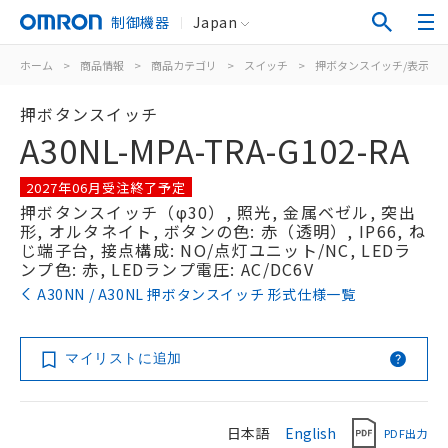
制御機器
Japan
ホーム
>
商品情報
>
商品カテゴリ
>
スイッチ
>
押ボタンスイッチ/表示灯
押ボタンスイッチ
A30NL-MPA-TRA-G102-RA
2027年06月受注終了予定
押ボタンスイッチ（φ30）, 照光, 金属ベゼル, 突出
形, オルタネイト, ボタンの色: 赤（透明）, IP66, ね
じ端子台, 接点構成: NO/点灯ユニット/NC, LEDラ
ンプ色: 赤, LEDランプ電圧: AC/DC6V
A30NN / A30NL 押ボタンスイッチ 形式仕様一覧
マイリストに追加
日本語
English
PDF出力