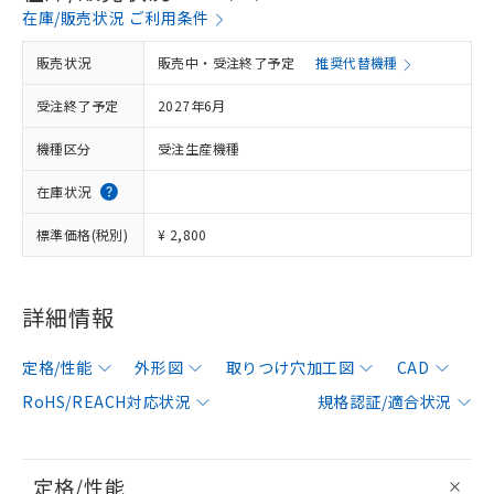
在庫/販売状況 ご利用条件
販売状況
販売中・受注終了予定
推奨代替機種
受注終了予定
2027年6月
機種区分
受注生産機種
在庫状況
標準価格(税別)
¥ 2,800
詳細情報
定格/性能
外形図
取りつけ穴加工図
CAD
RoHS/REACH対応状況
規格認証/適合状況
定格/性能