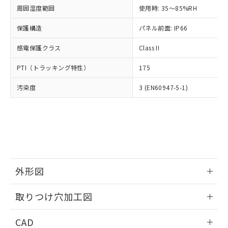
い合わせください。
お客様が当ウェブサイト上で当社にご
周囲湿度範囲
使用時: 35～85%RH
※3 非含有証明書ダウンロード
登録された部品リストについて、当社
保護構造
パネル前面: IP66
および当社の共同利用者が、当社の製
下記の非含有証明書をダウンロードするこ
品・サービスに関するお客様との取
とができます。
感電保護クラス
Class II
合意する
キャンセル
引・商談に必要な範囲で利用すること
をご了承ください。
EU RoHS指令（10物質）の非含有証明書
PTI（トラッキング特性）
175
※当社の共同利用者とは、
"個人情報
51物質の非含有証明書（当社基準）
の共同利用に関して"
の「1.共同利
汚染度
3 (EN60947-5-1)
※本証明書は発行日時点で非含有を証明す
用者の範囲」に記載されている法人を
るもので、過去に遡って非含有を証明する
指します。
ものではありません。
また、RoHS指令のフタル酸エステル類４
物質の対応では、対応完了までの期間は出
荷製品に未対応品が混在することから備考
欄に対応日を記載しておりました。
既に当社にて対応品への在庫切替を完了
外形図
していることから、特段のことがない限
り、2022年1月12日より割愛しておりま
情報更新：2026/05/21
取りつけ穴加工図
す。
情報更新：2026/05/21
CAD