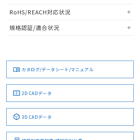
ログイン/会員登録いただくと、CADデータをダウンロー
RoHS/REACH対応状況
ドすることができます。
情報更新：2026/7/29
規格認証/適合状況
ログイン/会員登録
EU RoHS
注意事項・凡例
A30NL-MPA-TGA-G202-GAについての規格認証/適合状況に
ついては、「カスタマーサポートセンタ お客様相談室」また
は貴社担当オムロン営業員または販売店にお問い合わせくだ
対応状況
対応予定月
※1
※2
さい。
ダウンロードデータをご利用いただく前に、以下を必ずお読
みください。
カタログ/データシート/マニュアル
対応済み
ソフトウェアの使用条件
お問い合わせ
中国 RoHS
注意事項・凡例
2D CADデータ
中国 RoHS表
※1 ※2
3D CADデータ
Pb
Hg
Cd
Cr(VI)