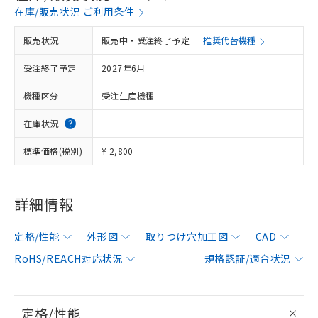
在庫/販売状況 ご利用条件
販売状況
販売中・受注終了予定
推奨代替機種
受注終了予定
2027年6月
機種区分
受注生産機種
在庫状況
標準価格(税別)
¥ 2,800
詳細情報
定格/性能
外形図
取りつけ穴加工図
CAD
RoHS/REACH対応状況
規格認証/適合状況
定格/性能