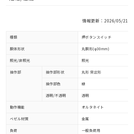
情報更新：2026/05/21
種類
押ボタンスイッチ
胴体形状
丸胴形(φ30mm)
照光/非照光
照光
操作部
操作部形状
丸形 突出形
操作部色
緑
透明/不透明
透明
動作機能
オルタネイト
ベゼル材質
金属
負荷
一般負荷用