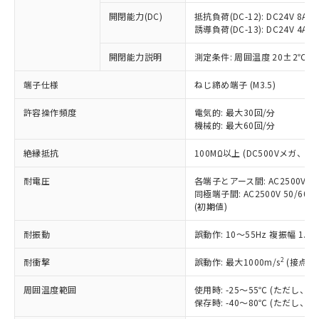
本サービスの対象外となる商品もある
基準値を超えていることを示します。
いたものが、含有品と判明した場合などや
当社は、これら貴社製品のうち、外国
ことをご了承ください。
開閉能力(DC)
抵抗負荷(DC-12): DC24V 8A/DC
「－」：未確認です。当社販売部門へお問
むを得ず変更することがあります。
為替および外国貿易法に定める商品
誘導負荷(DC-13): DC24V 4A/DC
在庫状況および標準価格照会結果は、
い合わせください。
（以下｢規制貨物等」という）を輸出
記載している更新日時点での社内デー
*EU RoHS指令（10物質）：
または国外への提供する場合は、日本
開閉能力説明
測定条件: 周囲温度 20±2℃、
記
タに基づき作成されるものであり、閲
説明
鉛(Pb) 1000ppm以下、 水銀(Hg) 1000ppm以下、 カド
*中国RoHS10物質の基準値 (GB/T26572)：
国政府の輸出許可(または役務取引許
号
覧された時点での実際の在庫および標
ミウム(Cd) 100ppm以下、
Pb(鉛) :1000ppm、 Hg(水銀) : 1000ppm、 Cd(カドミウ
端子仕様
ねじ締め端子 (M3.5)
可)を取得するなどの必要な手続きを
六価クロム(Cr(Ⅵ)) 1000ppm以下、ポリ臭化ビフェニル
ム) : 100ppm、
準価格とは異なる場合があることをご
類(PBB) 1000ppm以下、ポリ臭化ジフェニルエーテル類
Cr(Ⅵ)(六価クロム) : 1000ppm、 PBBs(ポリ臭化ビフェ
とります。
了承ください。
(PBDE) 1000ppm以下、フタル酸ビス(2-エチルヘキシ
○
一定数以上の在庫あり
ニル類) : 1000ppm、 PBDEs(ポリ臭化ジフェニルエーテ
許容操作頻度
電気的: 最大30回/分
当社は規制貨物を破棄する場合は、完
ル) (DEHP)(別名：DOP) 1000ppm以下、フタル酸ブチ
正式な納期状況および標準価格はお客
ル類) : 1000ppm、
機械的: 最大60回/分
ルベンジル（BBP） 1000ppm以下、フタル酸ジブチル
全に破砕するなど、違法に輸出されな
DBP(フタル酸ジブチル) : 1000ppm、 DIBP(フタル酸ジ
様のお取引先、またはお客様担当のオ
（DBP） 1000ppm以下、フタル酸ジイソブチル
イソブチル) : 1000ppm、 BBP(フタル酸ブチルベンジ
△
一定数には満たないが在庫あり
いよう必要な手段を講じます。
ムロン制御機器販売店・当社販売員に
(DIBP) 1000ppm以下
ル) : 1000ppm、
絶縁抵抗
100MΩ以上 (DC500Vメガ、
当社は貴社製品を、核兵器、ミサイ
但し、RoHS指令で産業用監視および制御機器に対する
DEHP(フタル酸ビス(2-エチルヘキシル)) : 1000ppm
ご相談ください。
適用除外項目は除く。
ル、化学兵器、生物兵器またはその他
－
在庫なし(最新の在庫状況につ
オムロン制御機器販売店や当社販売拠
耐電圧
各端子とアース間: AC2500V 50/
フタル酸エステル類の４物質については閾値を超える意
武器並びにこれらの製造装置等に一切
いては、お客様のお取引先、ま
図的な使用がないことを確認しています。
同極端子間: AC2500V 50/60
点は「
販売ネットワーク
」をご確認
※2 環境保護使用期限
使用いたしません。
(初期値)
たはお客様担当のオムロン制御
ください。
当社は、貴社製品を第三者に販売する
機器販売店・当社販売員にご確
在庫状況および標準価格結果を当社の
※2 対応予定月
「ｅ」：有害物質（10物質）のすべてが基
耐振動
誤動作: 10～55Hz 複振幅 1.
場合は、上記1、2および3の内容を当
認ください)
事前の承諾なく第三者に漏洩または開
準値以下であることを示します。
該第三者に通知します。また当社は、
示しないようお願いします。
2
耐衝撃
誤動作: 最大1000m/s
(接点開
部品在庫の切り替え状況などにより、予定
「10」：通常の使用状況下において有害物
販売先および販売に係わる関係者が違
マイパーツ機能（部品リスト作成サー
空
受注生産機種、また在庫状況の
月が前後することがあります。
質が外部に漏えいし、環境に深刻な影響を
法に輸出するおそれがある場合は、取
ビス）をご利用いただくには、I-Web
白
情報を公開していない機種
周囲温度範囲
使用時: -25～55℃ (ただし
及ぼさない年数を意味します。
り引きをいたしません。
メンバーズにご登録されている必要が
保存時: -40～80℃ (ただし
「－」：未確認です。当社販売部門へお問
あります。