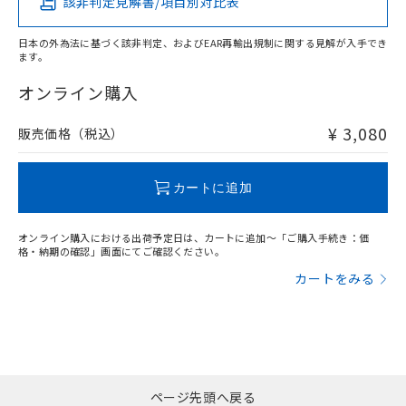
該非判定見解書/項目別対比表
X
O
O
O
日本の外為法に基づく該非判定、およびEAR再輸出規制に関する見解が入手でき
ます。
"対応済み"や非含有の記載がされた商品であっても、流通
在庫等で未対応品が混在する可能性があります。
オンライン購入
非含有品が必要な際は、弊社営業部門もしくは販売店へお
問い合わせください。
¥ 3,080
販売価格（税込）
この製品のRoHS/REACH対応状況ページへ
カートに追加
オンライン購入における出荷予定日は、カートに追加～「ご購入手続き：価
格・納期の確認」画面にてご確認ください。
カートをみる
ページ先頭へ戻る