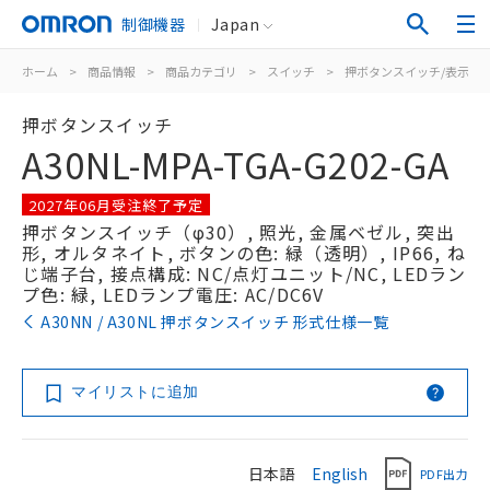
制御機器
Japan
ホーム
>
商品情報
>
商品カテゴリ
>
スイッチ
>
押ボタンスイッチ/表示灯
押ボタンスイッチ
A30NL-MPA-TGA-G202-GA
2027年06月受注終了予定
押ボタンスイッチ（φ30）, 照光, 金属ベゼル, 突出
形, オルタネイト, ボタンの色: 緑（透明）, IP66, ね
じ端子台, 接点構成: NC/点灯ユニット/NC, LEDラン
プ色: 緑, LEDランプ電圧: AC/DC6V
A30NN / A30NL 押ボタンスイッチ 形式仕様一覧
マイリストに追加
日本語
English
PDF出力