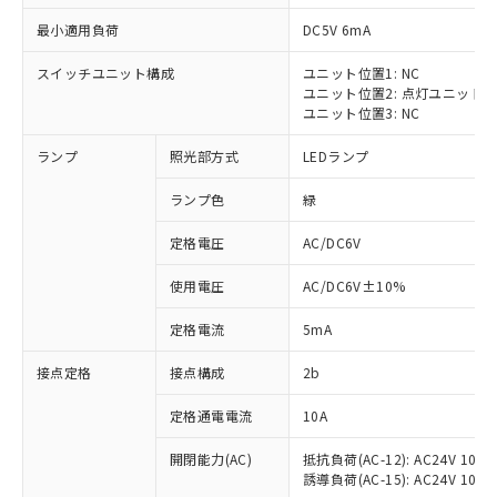
最小適用負荷
DC5V 6mA
スイッチユニット構成
ユニット位置1: NC
ユニット位置2: 点灯ユニット
※1 対応状況
ユニット位置3: NC
ランプ
照光部方式
LEDランプ
対応済み：EU RoHS指令（10物質）の
非含有に対応した製品が提供可能な商品で
ランプ色
緑
す。
対応予定：EU RoHS指令（10物質）の非含
定格電圧
AC/DC6V
ご利用条件
有に対応した製品に切り替える予定のある
商品です。
使用電圧
AC/DC6V±10%
対応予定なし：EU RoHS指令（10物質）の
以下の条件をお読みいただき、同意のうえ
非含有に非対応の商品で、対応品を出す予
定格電流
5mA
ご利用ください。
定はありません。
調査・確認中：EU RoHS指令（10物質）の
接点定格
接点構成
2b
本サービスは、当社制御機器事業取扱
※1 中国RoHS○×表
非含有の対応状況を調査中または確認中の
商品の当社在庫状況および標準価格
定格通電電流
10A
商品です。
(税抜)を提供させていただくもので
「○」：最大均質材料含有率が中国RoHSの
非該当品：ライセンス料など無形物で、有
す。
開閉能力(AC)
抵抗負荷(AC-12): AC24V 10A/A
基準値以下であることを示します。
害物質有無と関係のない商品です。
当社制御機器事業取扱商品の中には、
誘導負荷(AC-15): AC24V 10A/AC
「×」：最大均質材料含有率が中国RoHSの
仕入先様の事情により、非含有部品として