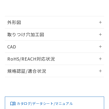
り、2022年1月12日より割愛しておりま
す。
外形図
情報更新：2026/05/21
取りつけ穴加工図
情報更新：2026/05/21
CAD
ログイン/会員登録いただくと、CADデータをダウンロー
RoHS/REACH対応状況
ドすることができます。
情報更新：2026/7/29
規格認証/適合状況
ログイン/会員登録
EU RoHS
注意事項・凡例
A30NL-MPA-TAA-P102-AAについての規格認証/適合状況に
ついては、「カスタマーサポートセンタ お客様相談室」また
は貴社担当オムロン営業員または販売店にお問い合わせくだ
対応状況
対応予定月
※1
※2
さい。
ダウンロードデータをご利用いただく前に、以下を必ずお読
みください。
カタログ/データシート/マニュアル
対応済み
ソフトウェアの使用条件
お問い合わせ