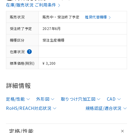
在庫/販売状況 ご利用条件
販売状況
販売中・受注終了予定
推奨代替機種
受注終了予定
2027年6月
機種区分
受注生産機種
在庫状況
標準価格(税別)
¥ 3,200
詳細情報
定格/性能
外形図
取りつけ穴加工図
CAD
RoHS/REACH対応状況
規格認証/適合状況
定格/性能