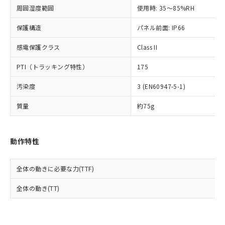
準値以下であることを示します。
該第三者に通知します。また当社は、
示しないようお願いします。
周囲湿度範囲
使用時: 35～85%RH
部品在庫の切り替え状況などにより、予定
「10」：通常の使用状況下において有害物
販売先および販売に係わる関係者が違
マイパーツ機能（部品リスト作成サー
空
受注生産機種、また在庫状況の
月が前後することがあります。
質が外部に漏えいし、環境に深刻な影響を
法に輸出するおそれがある場合は、取
ビス）をご利用いただくには、I-Web
保護構造
パネル前面: IP66
白
情報を公開していない機種
及ぼさない年数を意味します。
り引きをいたしません。
メンバーズにご登録されている必要が
「－」：未確認です。当社販売部門へお問
感電保護クラス
Class II
あります。
い合わせください。
お客様が当ウェブサイト上で当社にご
※3 非含有証明書ダウンロード
PTI（トラッキング特性）
175
登録された部品リストについて、当社
および当社の共同利用者が、当社の製
下記の非含有証明書をダウンロードするこ
汚染度
3 (EN60947-5-1)
品・サービスに関するお客様との取
とができます。
合意する
キャンセル
引・商談に必要な範囲で利用すること
質量
約75g
をご了承ください。
EU RoHS指令（10物質）の非含有証明書
※当社の共同利用者とは、
"個人情報
51物質の非含有証明書（当社基準）
の共同利用に関して"
の「1.共同利
※本証明書は発行日時点で非含有を証明す
動作特性
用者の範囲」に記載されている法人を
るもので、過去に遡って非含有を証明する
指します。
ものではありません。
全体の動きに必要な力(TTF)
また、RoHS指令のフタル酸エステル類４
物質の対応では、対応完了までの期間は出
全体の動き(TT)
荷製品に未対応品が混在することから備考
欄に対応日を記載しておりました。
既に当社にて対応品への在庫切替を完了
していることから、特段のことがない限