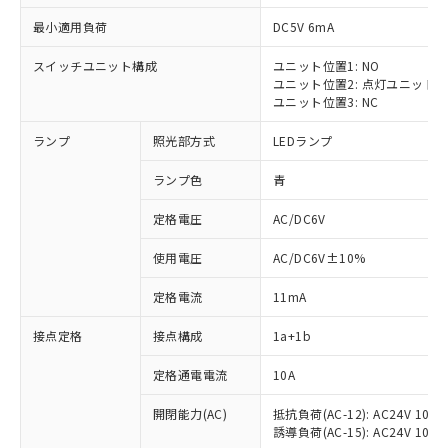
最小適用負荷
DC5V 6mA
スイッチユニット構成
ユニット位置1: NO
ユニット位置2: 点灯ユニット
ユニット位置3: NC
ランプ
照光部方式
LEDランプ
ランプ色
青
※1 対応状況
定格電圧
AC/DC6V
対応済み：EU RoHS指令（10物質）の
使用電圧
AC/DC6V±10%
非含有に対応した製品が提供可能な商品で
す。
定格電流
11mA
対応予定：EU RoHS指令（10物質）の非含
ご利用条件
有に対応した製品に切り替える予定のある
接点定格
接点構成
1a+1b
商品です。
対応予定なし：EU RoHS指令（10物質）の
定格通電電流
10A
以下の条件をお読みいただき、同意のうえ
非含有に非対応の商品で、対応品を出す予
ご利用ください。
定はありません。
開閉能力(AC)
抵抗負荷(AC-12): AC24V 10A/A
誘導負荷(AC-15): AC24V 10A/AC
調査・確認中：EU RoHS指令（10物質）の
本サービスは、当社制御機器事業取扱