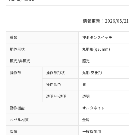
情報更新：2026/05/21
種類
押ボタンスイッチ
胴体形状
丸胴形(φ30mm)
照光/非照光
照光
操作部
操作部形状
丸形 突出形
操作部色
青
透明/不透明
透明
動作機能
オルタネイト
ベゼル材質
金属
負荷
一般負荷用