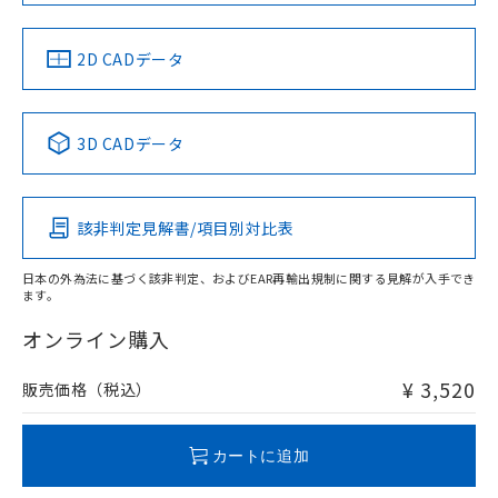
中国 RoHS
注意事項・凡例
2D CADデータ
中国 RoHS表
※1 ※2
3D CADデータ
Pb
Hg
Cd
Cr(VI)
該非判定見解書/項目別対比表
X
O
O
O
日本の外為法に基づく該非判定、およびEAR再輸出規制に関する見解が入手でき
ます。
"対応済み"や非含有の記載がされた商品であっても、流通
在庫等で未対応品が混在する可能性があります。
オンライン購入
非含有品が必要な際は、弊社営業部門もしくは販売店へお
問い合わせください。
¥ 3,520
販売価格（税込）
この製品のRoHS/REACH対応状況ページへ
カートに追加