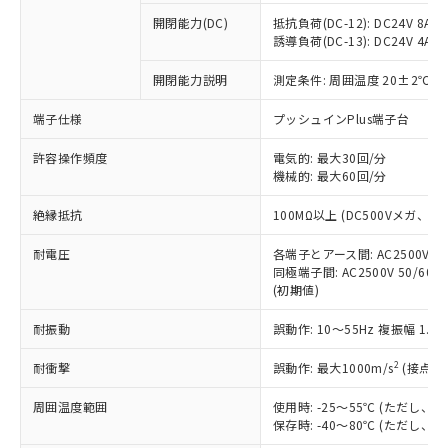
※1 中国RoHS○×表
非含有の対応状況を調査中または確認中の
商品の当社在庫状況および標準価格
開閉能力(DC)
抵抗負荷(DC-12): DC24V 8A/DC
商品です。
(税抜)を提供させていただくもので
誘導負荷(DC-13): DC24V 4A/DC
「○」：最大均質材料含有率が中国RoHSの
非該当品：ライセンス料など無形物で、有
す。
基準値以下であることを示します。
害物質有無と関係のない商品です。
開閉能力説明
測定条件: 周囲温度 20±2℃、
当社制御機器事業取扱商品の中には、
「×」：最大均質材料含有率が中国RoHSの
仕入先様の事情により、非含有部品として
本サービスの対象外となる商品もある
基準値を超えていることを示します。
いたものが、含有品と判明した場合などや
当社は、これら貴社製品のうち、外国
端子仕様
プッシュインPlus端子台
ことをご了承ください。
「－」：未確認です。当社販売部門へお問
むを得ず変更することがあります。
為替および外国貿易法に定める商品
在庫状況および標準価格照会結果は、
い合わせください。
許容操作頻度
電気的: 最大30回/分
（以下｢規制貨物等」という）を輸出
記載している更新日時点での社内デー
機械的: 最大60回/分
*EU RoHS指令（10物質）：
または国外への提供する場合は、日本
記
タに基づき作成されるものであり、閲
説明
鉛(Pb) 1000ppm以下、 水銀(Hg) 1000ppm以下、 カド
*中国RoHS10物質の基準値 (GB/T26572)：
国政府の輸出許可(または役務取引許
号
覧された時点での実際の在庫および標
ミウム(Cd) 100ppm以下、
Pb(鉛) :1000ppm、 Hg(水銀) : 1000ppm、 Cd(カドミウ
絶縁抵抗
100MΩ以上 (DC500Vメガ、
可)を取得するなどの必要な手続きを
六価クロム(Cr(Ⅵ)) 1000ppm以下、ポリ臭化ビフェニル
ム) : 100ppm、
準価格とは異なる場合があることをご
類(PBB) 1000ppm以下、ポリ臭化ジフェニルエーテル類
Cr(Ⅵ)(六価クロム) : 1000ppm、 PBBs(ポリ臭化ビフェ
とります。
了承ください。
(PBDE) 1000ppm以下、フタル酸ビス(2-エチルヘキシ
耐電圧
各端子とアース間: AC2500V 50/
○
一定数以上の在庫あり
ニル類) : 1000ppm、 PBDEs(ポリ臭化ジフェニルエーテ
当社は規制貨物を破棄する場合は、完
ル) (DEHP)(別名：DOP) 1000ppm以下、フタル酸ブチ
正式な納期状況および標準価格はお客
ル類) : 1000ppm、
同極端子間: AC2500V 50/60
ルベンジル（BBP） 1000ppm以下、フタル酸ジブチル
全に破砕するなど、違法に輸出されな
DBP(フタル酸ジブチル) : 1000ppm、 DIBP(フタル酸ジ
(初期値)
様のお取引先、またはお客様担当のオ
（DBP） 1000ppm以下、フタル酸ジイソブチル
イソブチル) : 1000ppm、 BBP(フタル酸ブチルベンジ
△
一定数には満たないが在庫あり
いよう必要な手段を講じます。
ムロン制御機器販売店・当社販売員に
(DIBP) 1000ppm以下
ル) : 1000ppm、
当社は貴社製品を、核兵器、ミサイ
但し、RoHS指令で産業用監視および制御機器に対する
耐振動
誤動作: 10～55Hz 複振幅 1.
DEHP(フタル酸ビス(2-エチルヘキシル)) : 1000ppm
ご相談ください。
適用除外項目は除く。
ル、化学兵器、生物兵器またはその他
－
在庫なし(最新の在庫状況につ
オムロン制御機器販売店や当社販売拠
フタル酸エステル類の４物質については閾値を超える意
2
耐衝撃
誤動作: 最大1000m/s
(接点開
武器並びにこれらの製造装置等に一切
いては、お客様のお取引先、ま
図的な使用がないことを確認しています。
点は「
販売ネットワーク
」をご確認
※2 環境保護使用期限
使用いたしません。
たはお客様担当のオムロン制御
ください。
周囲温度範囲
使用時: -25～55℃ (ただし
当社は、貴社製品を第三者に販売する
機器販売店・当社販売員にご確
在庫状況および標準価格結果を当社の
保存時: -40～80℃ (ただし
※2 対応予定月
「ｅ」：有害物質（10物質）のすべてが基
場合は、上記1、2および3の内容を当
認ください)
事前の承諾なく第三者に漏洩または開