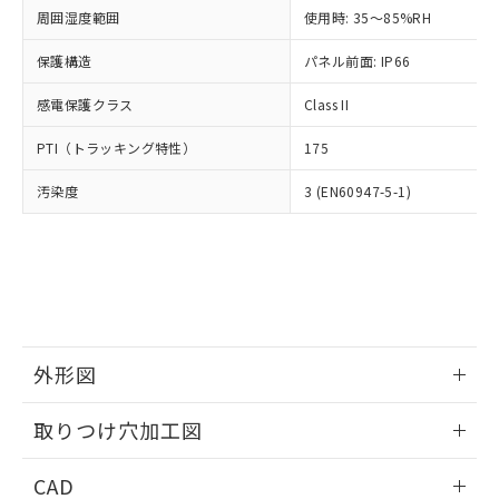
い合わせください。
お客様が当ウェブサイト上で当社にご
周囲湿度範囲
使用時: 35～85%RH
※3 非含有証明書ダウンロード
登録された部品リストについて、当社
保護構造
パネル前面: IP66
および当社の共同利用者が、当社の製
下記の非含有証明書をダウンロードするこ
品・サービスに関するお客様との取
とができます。
感電保護クラス
Class II
合意する
キャンセル
引・商談に必要な範囲で利用すること
をご了承ください。
EU RoHS指令（10物質）の非含有証明書
PTI（トラッキング特性）
175
※当社の共同利用者とは、
"個人情報
51物質の非含有証明書（当社基準）
の共同利用に関して"
の「1.共同利
汚染度
3 (EN60947-5-1)
※本証明書は発行日時点で非含有を証明す
用者の範囲」に記載されている法人を
るもので、過去に遡って非含有を証明する
指します。
ものではありません。
また、RoHS指令のフタル酸エステル類４
物質の対応では、対応完了までの期間は出
荷製品に未対応品が混在することから備考
欄に対応日を記載しておりました。
既に当社にて対応品への在庫切替を完了
外形図
していることから、特段のことがない限
り、2022年1月12日より割愛しておりま
情報更新：2026/05/21
取りつけ穴加工図
す。
情報更新：2026/05/21
CAD