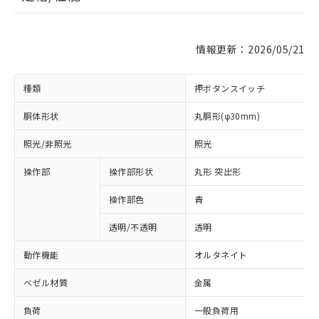
情報更新：2026/05/21
種類
押ボタンスイッチ
胴体形状
丸胴形(φ30mm)
照光/非照光
照光
操作部
操作部形状
丸形 突出形
操作部色
青
透明/不透明
透明
動作機能
オルタネイト
ベゼル材質
金属
負荷
一般負荷用