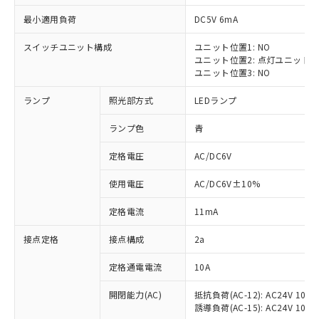
最小適用負荷
DC5V 6mA
スイッチユニット構成
ユニット位置1: NO
ユニット位置2: 点灯ユニット
※1 対応状況
ユニット位置3: NO
ランプ
照光部方式
LEDランプ
対応済み：EU RoHS指令（10物質）の
非含有に対応した製品が提供可能な商品で
ランプ色
青
す。
対応予定：EU RoHS指令（10物質）の非含
定格電圧
AC/DC6V
ご利用条件
有に対応した製品に切り替える予定のある
商品です。
使用電圧
AC/DC6V±10%
対応予定なし：EU RoHS指令（10物質）の
以下の条件をお読みいただき、同意のうえ
非含有に非対応の商品で、対応品を出す予
定格電流
11mA
ご利用ください。
定はありません。
調査・確認中：EU RoHS指令（10物質）の
接点定格
接点構成
2a
本サービスは、当社制御機器事業取扱
※1 中国RoHS○×表
非含有の対応状況を調査中または確認中の
商品の当社在庫状況および標準価格
定格通電電流
10A
商品です。
(税抜)を提供させていただくもので
「○」：最大均質材料含有率が中国RoHSの
非該当品：ライセンス料など無形物で、有
す。
開閉能力(AC)
抵抗負荷(AC-12): AC24V 10A/A
基準値以下であることを示します。
害物質有無と関係のない商品です。
当社制御機器事業取扱商品の中には、
誘導負荷(AC-15): AC24V 10A/AC
「×」：最大均質材料含有率が中国RoHSの
仕入先様の事情により、非含有部品として