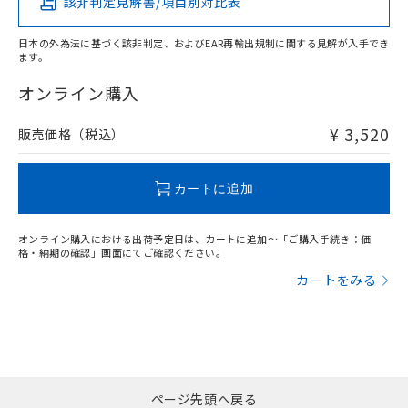
該非判定見解書/項目別対比表
X
O
O
O
日本の外為法に基づく該非判定、およびEAR再輸出規制に関する見解が入手でき
ます。
"対応済み"や非含有の記載がされた商品であっても、流通
在庫等で未対応品が混在する可能性があります。
オンライン購入
非含有品が必要な際は、弊社営業部門もしくは販売店へお
問い合わせください。
¥ 3,520
販売価格（税込）
この製品のRoHS/REACH対応状況ページへ
カートに追加
オンライン購入における出荷予定日は、カートに追加～「ご購入手続き：価
格・納期の確認」画面にてご確認ください。
カートをみる
ページ先頭へ戻る