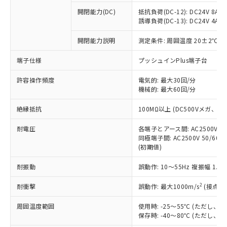
本サービスの対象外となる商品もある
基準値を超えていることを示します。
いたものが、含有品と判明した場合などや
当社は、これら貴社製品のうち、外国
ことをご了承ください。
開閉能力(DC)
抵抗負荷(DC-12): DC24V 8A/DC
「－」：未確認です。当社販売部門へお問
むを得ず変更することがあります。
為替および外国貿易法に定める商品
誘導負荷(DC-13): DC24V 4A/DC
在庫状況および標準価格照会結果は、
い合わせください。
（以下｢規制貨物等」という）を輸出
記載している更新日時点での社内デー
*EU RoHS指令（10物質）：
または国外への提供する場合は、日本
開閉能力説明
測定条件: 周囲温度 20±2℃、
記
タに基づき作成されるものであり、閲
説明
鉛(Pb) 1000ppm以下、 水銀(Hg) 1000ppm以下、 カド
*中国RoHS10物質の基準値 (GB/T26572)：
国政府の輸出許可(または役務取引許
号
覧された時点での実際の在庫および標
ミウム(Cd) 100ppm以下、
Pb(鉛) :1000ppm、 Hg(水銀) : 1000ppm、 Cd(カドミウ
端子仕様
プッシュインPlus端子台
可)を取得するなどの必要な手続きを
六価クロム(Cr(Ⅵ)) 1000ppm以下、ポリ臭化ビフェニル
ム) : 100ppm、
準価格とは異なる場合があることをご
類(PBB) 1000ppm以下、ポリ臭化ジフェニルエーテル類
Cr(Ⅵ)(六価クロム) : 1000ppm、 PBBs(ポリ臭化ビフェ
とります。
了承ください。
(PBDE) 1000ppm以下、フタル酸ビス(2-エチルヘキシ
○
一定数以上の在庫あり
ニル類) : 1000ppm、 PBDEs(ポリ臭化ジフェニルエーテ
許容操作頻度
電気的: 最大30回/分
当社は規制貨物を破棄する場合は、完
ル) (DEHP)(別名：DOP) 1000ppm以下、フタル酸ブチ
正式な納期状況および標準価格はお客
ル類) : 1000ppm、
機械的: 最大60回/分
ルベンジル（BBP） 1000ppm以下、フタル酸ジブチル
全に破砕するなど、違法に輸出されな
DBP(フタル酸ジブチル) : 1000ppm、 DIBP(フタル酸ジ
様のお取引先、またはお客様担当のオ
（DBP） 1000ppm以下、フタル酸ジイソブチル
イソブチル) : 1000ppm、 BBP(フタル酸ブチルベンジ
△
一定数には満たないが在庫あり
いよう必要な手段を講じます。
ムロン制御機器販売店・当社販売員に
(DIBP) 1000ppm以下
ル) : 1000ppm、
絶縁抵抗
100MΩ以上 (DC500Vメガ、
当社は貴社製品を、核兵器、ミサイ
但し、RoHS指令で産業用監視および制御機器に対する
DEHP(フタル酸ビス(2-エチルヘキシル)) : 1000ppm
ご相談ください。
適用除外項目は除く。
ル、化学兵器、生物兵器またはその他
－
在庫なし(最新の在庫状況につ
オムロン制御機器販売店や当社販売拠
耐電圧
各端子とアース間: AC2500V 50/
フタル酸エステル類の４物質については閾値を超える意
武器並びにこれらの製造装置等に一切
いては、お客様のお取引先、ま
図的な使用がないことを確認しています。
同極端子間: AC2500V 50/60
点は「
販売ネットワーク
」をご確認
※2 環境保護使用期限
使用いたしません。
(初期値)
たはお客様担当のオムロン制御
ください。
当社は、貴社製品を第三者に販売する
機器販売店・当社販売員にご確
在庫状況および標準価格結果を当社の
※2 対応予定月
「ｅ」：有害物質（10物質）のすべてが基
耐振動
誤動作: 10～55Hz 複振幅 1.
場合は、上記1、2および3の内容を当
認ください)
事前の承諾なく第三者に漏洩または開
準値以下であることを示します。
該第三者に通知します。また当社は、
示しないようお願いします。
2
耐衝撃
誤動作: 最大1000m/s
(接点開
部品在庫の切り替え状況などにより、予定
「10」：通常の使用状況下において有害物
販売先および販売に係わる関係者が違
マイパーツ機能（部品リスト作成サー
空
受注生産機種、また在庫状況の
月が前後することがあります。
質が外部に漏えいし、環境に深刻な影響を
法に輸出するおそれがある場合は、取
ビス）をご利用いただくには、I-Web
白
情報を公開していない機種
周囲温度範囲
使用時: -25～55℃ (ただし
及ぼさない年数を意味します。
り引きをいたしません。
メンバーズにご登録されている必要が
保存時: -40～80℃ (ただし
「－」：未確認です。当社販売部門へお問
あります。