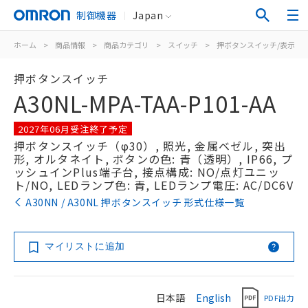
制御機器
Japan
ホーム
>
商品情報
>
商品カテゴリ
>
スイッチ
>
押ボタンスイッチ/表示灯
押ボタンスイッチ
A30NL-MPA-TAA-P101-AA
2027年06月受注終了予定
押ボタンスイッチ（φ30）, 照光, 金属ベゼル, 突出
形, オルタネイト, ボタンの色: 青（透明）, IP66, プ
ッシュインPlus端子台, 接点構成: NO/点灯ユニッ
ト/NO, LEDランプ色: 青, LEDランプ電圧: AC/DC6V
A30NN / A30NL 押ボタンスイッチ 形式仕様一覧
マイリストに追加
日本語
English
PDF出力