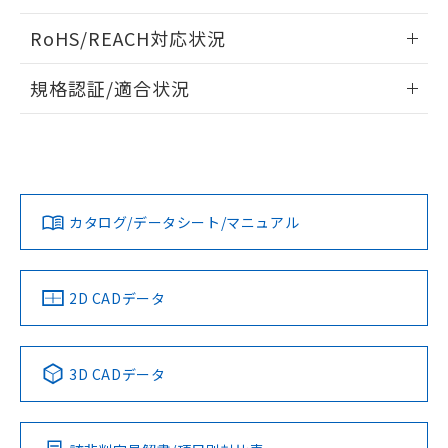
ログイン/会員登録いただくと、CADデータをダウンロー
RoHS/REACH対応状況
ドすることができます。
情報更新：2026/7/29
規格認証/適合状況
ログイン/会員登録
EU RoHS
注意事項・凡例
A30NL-MPA-TAA-P101-AAについての規格認証/適合状況に
ついては、「カスタマーサポートセンタ お客様相談室」また
は貴社担当オムロン営業員または販売店にお問い合わせくだ
対応状況
対応予定月
※1
※2
さい。
ダウンロードデータをご利用いただく前に、以下を必ずお読
みください。
カタログ/データシート/マニュアル
対応済み
ソフトウェアの使用条件
お問い合わせ
中国 RoHS
注意事項・凡例
2D CADデータ
中国 RoHS表
※1 ※2
3D CADデータ
Pb
Hg
Cd
Cr(VI)