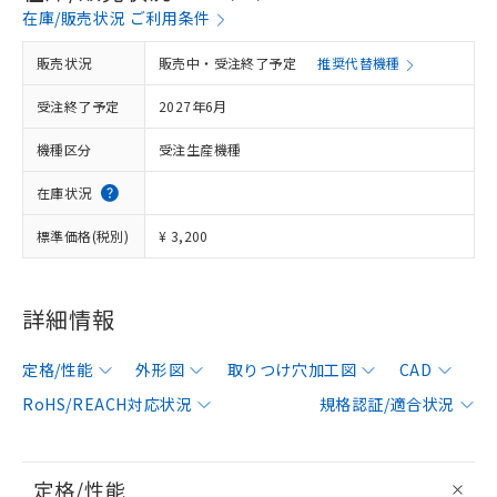
在庫/販売状況 ご利用条件
販売状況
販売中・受注終了予定
推奨代替機種
受注終了予定
2027年6月
機種区分
受注生産機種
在庫状況
標準価格(税別)
¥ 3,200
詳細情報
定格/性能
外形図
取りつけ穴加工図
CAD
RoHS/REACH対応状況
規格認証/適合状況
定格/性能