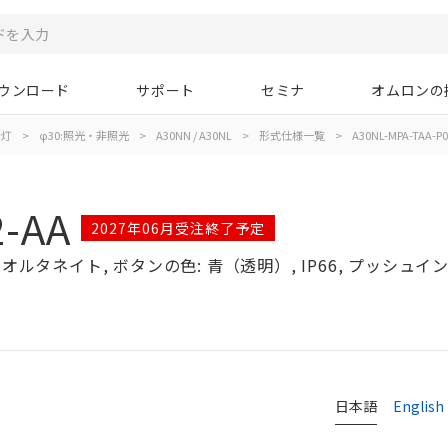
ウンロード
サポート
セミナ
オムロンの
示灯
>
φ30:照光・非照光
>
A30NN / A30NL
>
形式仕様一覧
>
A30NL-MPA-TAA-P0
2-AA
2027年06月受注終了予定
オルタネイト, ボタンの色: 青（透明）, IP66, プッシュインPl
日本語
English