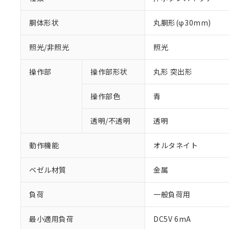
胴体形状
丸胴形(φ30mm)
照光/非照光
照光
操作部
操作部形状
丸形 突出形
操作部色
青
透明/不透明
透明
動作機能
オルタネイト
ベゼル材質
金属
負荷
一般負荷用
※1 対応状況
最小適用負荷
DC5V 6mA