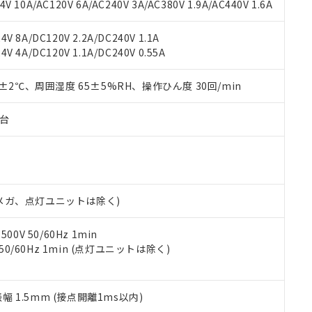
書ダウンロード
す。当社販売部門へお問い合わせください。
 10A/AC120V 6A/AC240V 3A/AC380V 1.9A/AC440V 1.6A
品・サービスに関するお客様との取引・商談に必要な範囲で利用す
合意する
キャンセル
書をダウンロードすることができます。
V 8A/DC120V 2.2A/DC240V 1.1A
利用者とは、
"個人情報の共同利用に関して"
の「1.共同利用者の
V 4A/DC120V 1.1A/DC240V 0.55A
します。
10物質）の非含有証明書
明書（当社基準）
0±2℃、周囲湿度 65±5%RH、操作ひん度 30回/min
日時点で非含有を証明するもので、過去に遡って非含有を証明するも
令のフタル酸エステル類４物質の対応では、対応完了までの期間は出
備考欄に対応日を記載しておりました。
子台
品への在庫切替を完了していることから、特段のことがない限り、20
す。
00Vメガ、点灯ユニットは除く)
0V 50/60Hz 1min
 50/60Hz 1min (点灯ユニットは除く)
振幅 1.5mm (接点開離1ms以内)