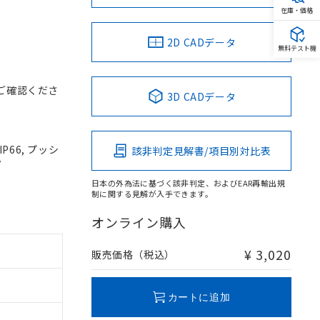
在庫・価格
2D CADデータ
無料テスト機
ご確認くださ
3D CADデータ
P66, プッシ
該非判定見解書/項目別対比表
V
日本の外為法に基づく該非判定、およびEAR再輸出規
制に関する見解が入手できます。
オンライン購入
¥ 3,020
販売価格（税込）
カートに追加