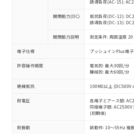
※3 非含有証明
「－」：未確認で
誘導負荷(AC-15): AC24V
白
が、当社の製
さい。
下記の非含有証明
開閉能力(DC)
抵抗負荷(DC-12): DC24
※当社の共同
誘導負荷(DC-13): DC24
いる法人を指
EU RoHS指令（
51物質の非含有証
開閉能力説明
測定条件: 周囲温度 2
※本証明書は発行
また、RoHS指
混在することから
端子仕様
プッシュインPlus端
既に当社にて対応
り割愛しておりま
許容操作頻度
電気的: 最大30回/分
機械的: 最大60回/分
絶縁抵抗
100MΩ以上 (DC5
耐電圧
各端子とアース間: AC250
同極端子間: AC2500V
(初期値)
耐振動
誤動作: 10～55Hz 複