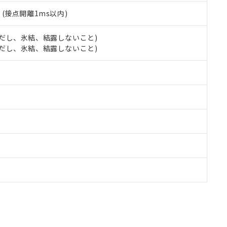
2
(接点開離1ms以内)
 (ただし、氷結、結露しないこと)
 (ただし、氷結、結露しないこと)