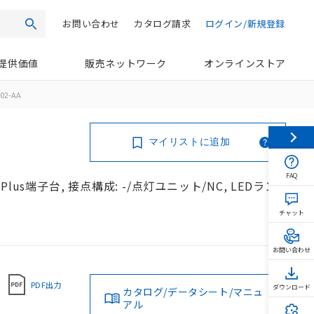
お問い合わせ
カタログ請求
ログイン/新規登録
検索
提供価値
販売ネットワーク
オンラインストア
02-AA
マイリストに追加
FAQ
us端子台, 接点構成: -/点灯ユニット/NC, LEDラン
チャット
お問い合わせ
PDF出力
ダウンロード
カタログ/データシート/マニュ
アル