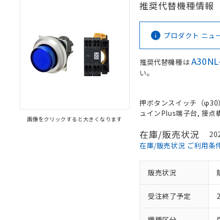
推奨代替機種情報
プロダクト ニュース 
A30NL
推奨代替機種は
い。
押ボタンスイッチ（φ30）,
ュインPlus端子台, 接点構成
画像をクリックすると大きくなります
在庫/販売状況
20
在庫/販売状況 ご利用条
販売状況
受注終了予定
機種区分