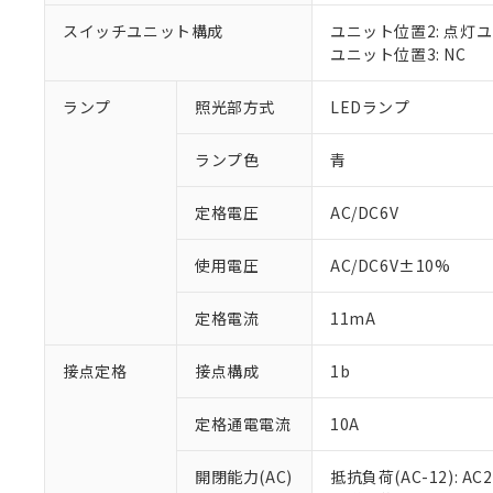
対応済み：EU
対応予定：EU R
スイッチユニット構成
ユニット位置2: 点灯
対応予定なし：EU
ユニット位置3: NC
調査・確認中：EU
ご利用条件
非該当品：ライセ
ランプ
照光部方式
LEDランプ
※1 中国RoHS
仕入先様の事情に
があります。
以下の条件をお読
「○」：最大均質
ランプ色
青
「×」：最大均質
本サービスは
当社は、これ
*EU RoHS指令（10物
「－」：未確認で
鉛(Pb) 1000ppm以下、
定格電圧
AC/DC6V
くものです。
う）を輸出ま
記
説明
六価クロム(Cr(Ⅵ)) 1
当社制御機器
などの必要な
フタル酸ビス(2-エチルヘ
号
*中国RoHS10物質の基準値 
ル（DBP） 1000ppm
在庫状況およ
当社は規制貨
使用電圧
AC/DC6V±10%
Pb(鉛) :1000ppm、 Hg
但し、RoHS指令で産
のであり、閲
ます。
Cr(Ⅵ)(六価クロム) : 
フタル酸エステル類の４
○
一定数以
DBP(フタル酸ジブチル) :
い。
当社は貴社製
定格電流
11mA
DEHP(フタル酸ビス(2-エ
正式な納期状
置等に一切使
当社販売員に
※2 対応予定月
△
一定数に
当社は、貴社
接点定格
接点構成
1b
オムロン制御
また当社は、
※2 環境保護使
在庫状況およ
部品在庫の切り替
たしません。
－
在庫なし
す。
定格通電電流
10A
「ｅ」：有害物質
機器販売
マイパーツ機
「10」：通常の
ている必要が
味します。
開閉能力(AC)
抵抗負荷(AC-12): AC24
空
受注生産
お客様が当ウ