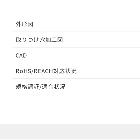
外形図
取りつけ穴加工図
CAD
ログイン/会員登録いただくと、CADデータをダウンロ
RoHS/REACH対応状況
規格認証/適合状況
EU RoHS
注意事項・凡例
A30NL-MPA-TAA-P002-AAについての規格認証/適
業員または販売店にお問い合わせください。
ダウンロードデータをご利用いただく前に、以下を必ずお読
対応状況
対応予定月
※1
※2
ソフトウェアの使用条件
対応済み