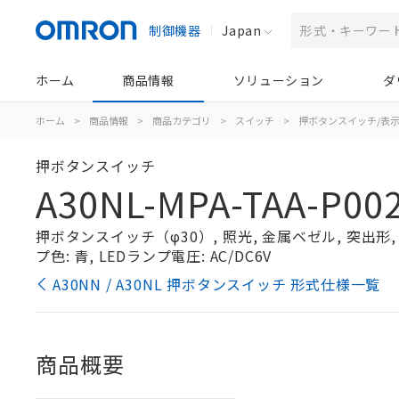
制御機器
Japan
ホーム
商品情報
ソリューション
ダ
ホーム
>
商品情報
>
商品カテゴリ
>
スイッチ
>
押ボタンスイッチ/表
押ボタンスイッチ
A30NL-MPA-TAA-P00
押ボタンスイッチ（φ30）, 照光, 金属ベゼル, 突出形, 
プ色: 青, LEDランプ電圧: AC/DC6V
A30NN / A30NL 押ボタンスイッチ 形式仕様一覧
商品概要