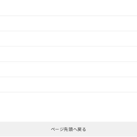
情報更新：2
情報更新：2
ードすることができます。
情報更新：
ログイン/会員登録
合状況については、「カスタマーサポートセンタ お客様相談室」または貴社
みください。
非含有証明書
※3
ページ先頭へ戻る
ダウンロードはこちら