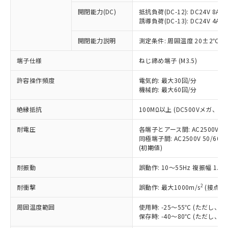
本サービスの対象外となる商品もある
基準値を超えていることを示します。
いたものが、含有品と判明した場合などや
当社は、これら貴社製品のうち、外国
ことをご了承ください。
開閉能力(DC)
抵抗負荷(DC-12): DC24V 8A/DC
「－」：未確認です。当社販売部門へお問
むを得ず変更することがあります。
為替および外国貿易法に定める商品
誘導負荷(DC-13): DC24V 4A/DC
在庫状況および標準価格照会結果は、
い合わせください。
（以下｢規制貨物等」という）を輸出
記載している更新日時点での社内デー
*EU RoHS指令（10物質）：
または国外への提供する場合は、日本
開閉能力説明
測定条件: 周囲温度 20±2℃、
記
タに基づき作成されるものであり、閲
説明
鉛(Pb) 1000ppm以下、 水銀(Hg) 1000ppm以下、 カド
*中国RoHS10物質の基準値 (GB/T26572)：
国政府の輸出許可(または役務取引許
号
覧された時点での実際の在庫および標
ミウム(Cd) 100ppm以下、
Pb(鉛) :1000ppm、 Hg(水銀) : 1000ppm、 Cd(カドミウ
端子仕様
ねじ締め端子 (M3.5)
可)を取得するなどの必要な手続きを
六価クロム(Cr(Ⅵ)) 1000ppm以下、ポリ臭化ビフェニル
ム) : 100ppm、
準価格とは異なる場合があることをご
類(PBB) 1000ppm以下、ポリ臭化ジフェニルエーテル類
Cr(Ⅵ)(六価クロム) : 1000ppm、 PBBs(ポリ臭化ビフェ
とります。
了承ください。
(PBDE) 1000ppm以下、フタル酸ビス(2-エチルヘキシ
○
一定数以上の在庫あり
ニル類) : 1000ppm、 PBDEs(ポリ臭化ジフェニルエーテ
許容操作頻度
電気的: 最大30回/分
当社は規制貨物を破棄する場合は、完
ル) (DEHP)(別名：DOP) 1000ppm以下、フタル酸ブチ
正式な納期状況および標準価格はお客
ル類) : 1000ppm、
機械的: 最大60回/分
ルベンジル（BBP） 1000ppm以下、フタル酸ジブチル
全に破砕するなど、違法に輸出されな
DBP(フタル酸ジブチル) : 1000ppm、 DIBP(フタル酸ジ
様のお取引先、またはお客様担当のオ
（DBP） 1000ppm以下、フタル酸ジイソブチル
イソブチル) : 1000ppm、 BBP(フタル酸ブチルベンジ
△
一定数には満たないが在庫あり
いよう必要な手段を講じます。
ムロン制御機器販売店・当社販売員に
(DIBP) 1000ppm以下
ル) : 1000ppm、
絶縁抵抗
100MΩ以上 (DC500Vメガ、
当社は貴社製品を、核兵器、ミサイ
但し、RoHS指令で産業用監視および制御機器に対する
DEHP(フタル酸ビス(2-エチルヘキシル)) : 1000ppm
ご相談ください。
適用除外項目は除く。
ル、化学兵器、生物兵器またはその他
－
在庫なし(最新の在庫状況につ
オムロン制御機器販売店や当社販売拠
耐電圧
各端子とアース間: AC2500V 50/
フタル酸エステル類の４物質については閾値を超える意
武器並びにこれらの製造装置等に一切
いては、お客様のお取引先、ま
図的な使用がないことを確認しています。
同極端子間: AC2500V 50/60
点は「
販売ネットワーク
」をご確認
※2 環境保護使用期限
使用いたしません。
(初期値)
たはお客様担当のオムロン制御
ください。
当社は、貴社製品を第三者に販売する
機器販売店・当社販売員にご確
在庫状況および標準価格結果を当社の
※2 対応予定月
「ｅ」：有害物質（10物質）のすべてが基
耐振動
誤動作: 10～55Hz 複振幅 1.
場合は、上記1、2および3の内容を当
認ください)
事前の承諾なく第三者に漏洩または開
準値以下であることを示します。
該第三者に通知します。また当社は、
示しないようお願いします。
2
耐衝撃
誤動作: 最大1000m/s
(接点開
部品在庫の切り替え状況などにより、予定
「10」：通常の使用状況下において有害物
販売先および販売に係わる関係者が違
マイパーツ機能（部品リスト作成サー
空
受注生産機種、また在庫状況の
月が前後することがあります。
質が外部に漏えいし、環境に深刻な影響を
法に輸出するおそれがある場合は、取
ビス）をご利用いただくには、I-Web
白
情報を公開していない機種
周囲温度範囲
使用時: -25～55℃ (ただし
及ぼさない年数を意味します。
り引きをいたしません。
メンバーズにご登録されている必要が
保存時: -40～80℃ (ただし
「－」：未確認です。当社販売部門へお問
あります。