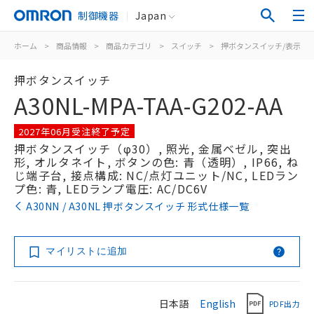
制御機器
Japan
ホーム
>
商品情報
>
商品カテゴリ
>
スイッチ
>
押ボタンスイッチ/表示灯
押ボタンスイッチ
A30NL-MPA-TAA-G202-AA
2027年06月受注終了予定
押ボタンスイッチ（φ30）, 照光, 金属ベゼル, 突出
形, オルタネイト, ボタンの色: 青（透明）, IP66, ね
じ端子台, 接点構成: NC/点灯ユニット/NC, LEDラン
プ色: 青, LEDランプ電圧: AC/DC6V
A30NN / A30NL 押ボタンスイッチ 形式仕様一覧
マイリストに追加
日本語
English
PDF出力