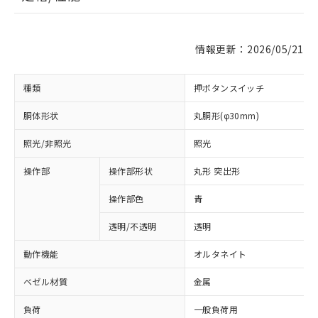
情報更新：2026/05/21
種類
押ボタンスイッチ
胴体形状
丸胴形(φ30mm)
照光/非照光
照光
操作部
操作部形状
丸形 突出形
操作部色
青
透明/不透明
透明
動作機能
オルタネイト
ベゼル材質
金属
負荷
一般負荷用