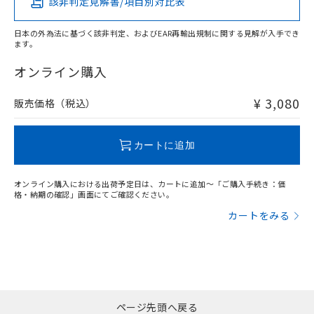
該非判定見解書/項目別対比表
X
O
O
O
日本の外為法に基づく該非判定、およびEAR再輸出規制に関する見解が入手でき
ます。
"対応済み"や非含有の記載がされた商品であっても、流通
在庫等で未対応品が混在する可能性があります。
オンライン購入
非含有品が必要な際は、弊社営業部門もしくは販売店へお
問い合わせください。
¥ 3,080
販売価格（税込）
この製品のRoHS/REACH対応状況ページへ
カートに追加
オンライン購入における出荷予定日は、カートに追加～「ご購入手続き：価
格・納期の確認」画面にてご確認ください。
カートをみる
ページ先頭へ戻る