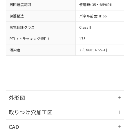
い合わせください。
お客様が当ウェブサイト上で当社にご
周囲湿度範囲
使用時: 35～85%RH
※3 非含有証明書ダウンロード
登録された部品リストについて、当社
保護構造
パネル前面: IP66
および当社の共同利用者が、当社の製
下記の非含有証明書をダウンロードするこ
品・サービスに関するお客様との取
とができます。
感電保護クラス
Class II
合意する
キャンセル
引・商談に必要な範囲で利用すること
をご了承ください。
EU RoHS指令（10物質）の非含有証明書
PTI（トラッキング特性）
175
※当社の共同利用者とは、
"個人情報
51物質の非含有証明書（当社基準）
の共同利用に関して"
の「1.共同利
汚染度
3 (EN60947-5-1)
※本証明書は発行日時点で非含有を証明す
用者の範囲」に記載されている法人を
るもので、過去に遡って非含有を証明する
指します。
ものではありません。
また、RoHS指令のフタル酸エステル類４
物質の対応では、対応完了までの期間は出
荷製品に未対応品が混在することから備考
欄に対応日を記載しておりました。
既に当社にて対応品への在庫切替を完了
外形図
していることから、特段のことがない限
り、2022年1月12日より割愛しておりま
情報更新：2026/05/21
取りつけ穴加工図
す。
情報更新：2026/05/21
CAD