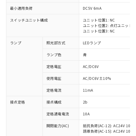
最小適用負荷
DC5V 6mA
スイッチユニット構成
ユニット位置1: NC
ユニット位置2: 点灯ユニット
※1 対応状況
ユニット位置3: NC
ランプ
照光部方式
LEDランプ
対応済み：EU RoHS指令（10物質）の
非含有に対応した製品が提供可能な商品で
ランプ色
青
す。
対応予定：EU RoHS指令（10物質）の非含
定格電圧
AC/DC6V
ご利用条件
有に対応した製品に切り替える予定のある
商品です。
使用電圧
AC/DC6V±10%
対応予定なし：EU RoHS指令（10物質）の
以下の条件をお読みいただき、同意のうえ
非含有に非対応の商品で、対応品を出す予
定格電流
11mA
ご利用ください。
定はありません。
調査・確認中：EU RoHS指令（10物質）の
接点定格
接点構成
2b
本サービスは、当社制御機器事業取扱
※1 中国RoHS○×表
非含有の対応状況を調査中または確認中の
商品の当社在庫状況および標準価格
定格通電電流
10A
商品です。
(税抜)を提供させていただくもので
「○」：最大均質材料含有率が中国RoHSの
非該当品：ライセンス料など無形物で、有
す。
開閉能力(AC)
抵抗負荷(AC-12): AC24V 10A/A
基準値以下であることを示します。
害物質有無と関係のない商品です。
当社制御機器事業取扱商品の中には、
誘導負荷(AC-15): AC24V 10A/AC
「×」：最大均質材料含有率が中国RoHSの
仕入先様の事情により、非含有部品として