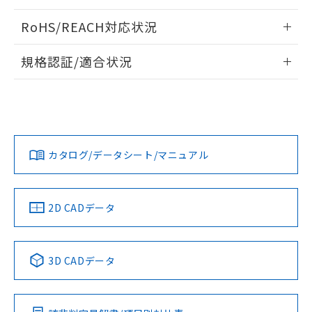
ログイン/会員登録いただくと、CADデータをダウンロー
RoHS/REACH対応状況
ドすることができます。
情報更新：2026/7/29
規格認証/適合状況
ログイン/会員登録
EU RoHS
注意事項・凡例
A30NL-MPA-TAA-G202-AAについての規格認証/適合状況に
ついては、「カスタマーサポートセンタ お客様相談室」また
は貴社担当オムロン営業員または販売店にお問い合わせくだ
対応状況
対応予定月
※1
※2
さい。
ダウンロードデータをご利用いただく前に、以下を必ずお読
みください。
カタログ/データシート/マニュアル
対応済み
ソフトウェアの使用条件
お問い合わせ
中国 RoHS
注意事項・凡例
2D CADデータ
中国 RoHS表
※1 ※2
3D CADデータ
Pb
Hg
Cd
Cr(VI)