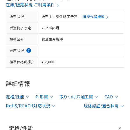
在庫/販売状況 ご利用条件
販売状況
販売中・受注終了予定
推奨代替機種
受注終了予定
2027年6月
機種区分
受注生産機種
在庫状況
標準価格(税別)
¥ 2,800
詳細情報
定格/性能
外形図
取りつけ穴加工図
CAD
RoHS/REACH対応状況
規格認証/適合状況
定格/性能