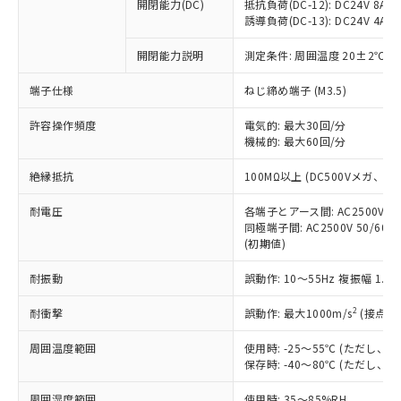
基準値を超えていることを示します。
いたものが、含有品と判明した場合などや
開閉能力(DC)
抵抗負荷(DC-12): DC24V 8A/DC
当社は、これら貴社製品のうち、外国
ことをご了承ください。
「－」：未確認です。当社販売部門へお問
誘導負荷(DC-13): DC24V 4A/DC
むを得ず変更することがあります。
為替および外国貿易法に定める商品
在庫状況および標準価格照会結果は、
い合わせください。
（以下｢規制貨物等」という）を輸出
記載している更新日時点での社内デー
開閉能力説明
測定条件: 周囲温度 20±2℃、
*EU RoHS指令（10物質）：
または国外への提供する場合は、日本
記
タに基づき作成されるものであり、閲
説明
鉛(Pb) 1000ppm以下、 水銀(Hg) 1000ppm以下、 カド
*中国RoHS10物質の基準値 (GB/T26572)：
国政府の輸出許可(または役務取引許
号
覧された時点での実際の在庫および標
ミウム(Cd) 100ppm以下、
Pb(鉛) :1000ppm、 Hg(水銀) : 1000ppm、 Cd(カドミウ
端子仕様
ねじ締め端子 (M3.5)
可)を取得するなどの必要な手続きを
六価クロム(Cr(Ⅵ)) 1000ppm以下、ポリ臭化ビフェニル
ム) : 100ppm、
準価格とは異なる場合があることをご
類(PBB) 1000ppm以下、ポリ臭化ジフェニルエーテル類
Cr(Ⅵ)(六価クロム) : 1000ppm、 PBBs(ポリ臭化ビフェ
とります。
了承ください。
許容操作頻度
電気的: 最大30回/分
(PBDE) 1000ppm以下、フタル酸ビス(2-エチルヘキシ
○
一定数以上の在庫あり
ニル類) : 1000ppm、 PBDEs(ポリ臭化ジフェニルエーテ
当社は規制貨物を破棄する場合は、完
ル) (DEHP)(別名：DOP) 1000ppm以下、フタル酸ブチ
機械的: 最大60回/分
正式な納期状況および標準価格はお客
ル類) : 1000ppm、
ルベンジル（BBP） 1000ppm以下、フタル酸ジブチル
全に破砕するなど、違法に輸出されな
DBP(フタル酸ジブチル) : 1000ppm、 DIBP(フタル酸ジ
様のお取引先、またはお客様担当のオ
（DBP） 1000ppm以下、フタル酸ジイソブチル
イソブチル) : 1000ppm、 BBP(フタル酸ブチルベンジ
△
一定数には満たないが在庫あり
いよう必要な手段を講じます。
絶縁抵抗
100MΩ以上 (DC500Vメガ、
ムロン制御機器販売店・当社販売員に
(DIBP) 1000ppm以下
ル) : 1000ppm、
当社は貴社製品を、核兵器、ミサイ
但し、RoHS指令で産業用監視および制御機器に対する
DEHP(フタル酸ビス(2-エチルヘキシル)) : 1000ppm
ご相談ください。
適用除外項目は除く。
耐電圧
各端子とアース間: AC2500V 50/
ル、化学兵器、生物兵器またはその他
－
在庫なし(最新の在庫状況につ
オムロン制御機器販売店や当社販売拠
フタル酸エステル類の４物質については閾値を超える意
同極端子間: AC2500V 50/60
武器並びにこれらの製造装置等に一切
いては、お客様のお取引先、ま
図的な使用がないことを確認しています。
点は「
販売ネットワーク
」をご確認
(初期値)
※2 環境保護使用期限
使用いたしません。
たはお客様担当のオムロン制御
ください。
当社は、貴社製品を第三者に販売する
機器販売店・当社販売員にご確
在庫状況および標準価格結果を当社の
耐振動
誤動作: 10～55Hz 複振幅 1.
※2 対応予定月
「ｅ」：有害物質（10物質）のすべてが基
場合は、上記1、2および3の内容を当
認ください)
事前の承諾なく第三者に漏洩または開
準値以下であることを示します。
該第三者に通知します。また当社は、
示しないようお願いします。
2
耐衝撃
誤動作: 最大1000m/s
(接点開
部品在庫の切り替え状況などにより、予定
「10」：通常の使用状況下において有害物
販売先および販売に係わる関係者が違
マイパーツ機能（部品リスト作成サー
空
受注生産機種、また在庫状況の
月が前後することがあります。
質が外部に漏えいし、環境に深刻な影響を
法に輸出するおそれがある場合は、取
周囲温度範囲
使用時: -25～55℃ (ただし
ビス）をご利用いただくには、I-Web
白
情報を公開していない機種
及ぼさない年数を意味します。
り引きをいたしません。
保存時: -40～80℃ (ただし
メンバーズにご登録されている必要が
「－」：未確認です。当社販売部門へお問
あります。
い合わせください。
周囲湿度範囲
使用時: 35～85%RH