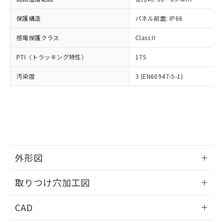
お客様が当ウェブサイト上で当社にご
※3 非含有証明書ダウンロード
登録された部品リストについて、当社
保護構造
パネル前面: IP66
および当社の共同利用者が、当社の製
下記の非含有証明書をダウンロードするこ
品・サービスに関するお客様との取
感電保護クラス
Class II
とができます。
合意する
キャンセル
引・商談に必要な範囲で利用すること
をご了承ください。
PTI（トラッキング特性）
175
EU RoHS指令（10物質）の非含有証明書
※当社の共同利用者とは、
"個人情報
51物質の非含有証明書（当社基準）
の共同利用に関して"
の「1.共同利
汚染度
3 (EN60947-5-1)
※本証明書は発行日時点で非含有を証明す
用者の範囲」に記載されている法人を
るもので、過去に遡って非含有を証明する
指します。
ものではありません。
また、RoHS指令のフタル酸エステル類４
物質の対応では、対応完了までの期間は出
荷製品に未対応品が混在することから備考
欄に対応日を記載しておりました。
既に当社にて対応品への在庫切替を完了
外形図
していることから、特段のことがない限
情報更新：2026/05/21
り、2022年1月12日より割愛しておりま
取りつけ穴加工図
す。
情報更新：2026/05/21
CAD