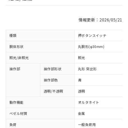
情報更新：2026/05/21
種類
押ボタンスイッチ
胴体形状
丸胴形(φ30mm)
照光/非照光
照光
操作部
操作部形状
丸形 突出形
操作部色
青
透明/不透明
透明
動作機能
オルタネイト
ベゼル材質
金属
負荷
一般負荷用