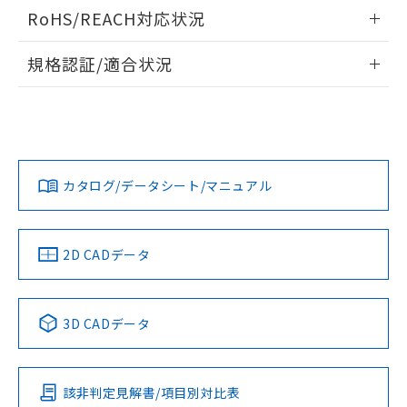
ログイン/会員登録いただくと、CADデータをダウンロー
RoHS/REACH対応状況
ドすることができます。
情報更新：2026/7/29
規格認証/適合状況
ログイン/会員登録
EU RoHS
注意事項・凡例
A30NL-MPA-TAA-G100-AAについての規格認証/適合状況に
ついては、「カスタマーサポートセンタ お客様相談室」また
は貴社担当オムロン営業員または販売店にお問い合わせくだ
対応状況
対応予定月
※1
※2
さい。
ダウンロードデータをご利用いただく前に、以下を必ずお読
みください。
カタログ/データシート/マニュアル
対応済み
ソフトウェアの使用条件
お問い合わせ
中国 RoHS
注意事項・凡例
2D CADデータ
中国 RoHS表
※1 ※2
3D CADデータ
Pb
Hg
Cd
Cr(VI)
該非判定見解書/項目別対比表
X
O
O
O