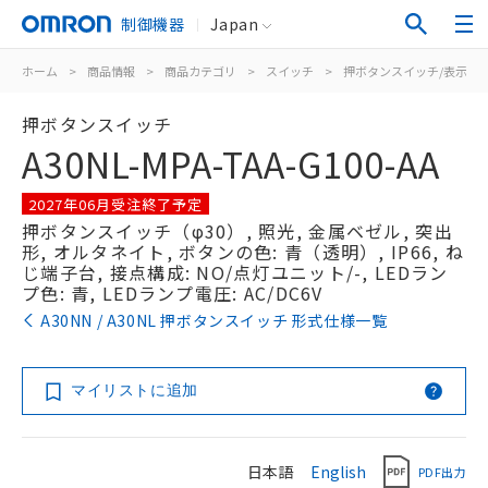
制御機器
Japan
ホーム
>
商品情報
>
商品カテゴリ
>
スイッチ
>
押ボタンスイッチ/表示灯
押ボタンスイッチ
A30NL-MPA-TAA-G100-AA
2027年06月受注終了予定
押ボタンスイッチ（φ30）, 照光, 金属ベゼル, 突出
形, オルタネイト, ボタンの色: 青（透明）, IP66, ね
じ端子台, 接点構成: NO/点灯ユニット/-, LEDラン
プ色: 青, LEDランプ電圧: AC/DC6V
A30NN / A30NL 押ボタンスイッチ 形式仕様一覧
マイリストに追加
日本語
English
PDF出力