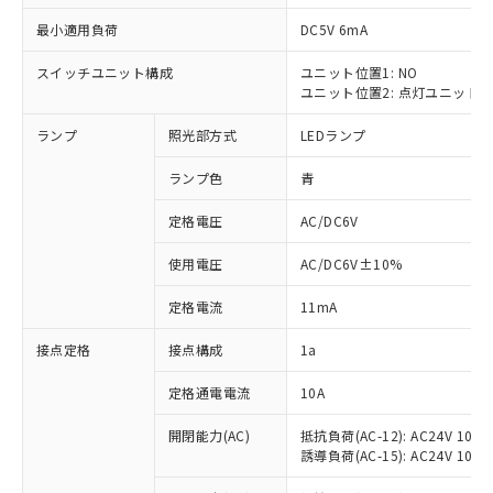
最小適用負荷
DC5V 6mA
スイッチユニット構成
ユニット位置1: NO
ユニット位置2: 点灯ユニット
※1 対応状況
ランプ
照光部方式
LEDランプ
対応済み：EU RoHS指令（10物質）の
非含有に対応した製品が提供可能な商品で
ランプ色
青
す。
対応予定：EU RoHS指令（10物質）の非含
定格電圧
AC/DC6V
ご利用条件
有に対応した製品に切り替える予定のある
使用電圧
AC/DC6V±10%
商品です。
対応予定なし：EU RoHS指令（10物質）の
以下の条件をお読みいただき、同意のうえ
定格電流
11mA
非含有に非対応の商品で、対応品を出す予
ご利用ください。
定はありません。
接点定格
接点構成
1a
調査・確認中：EU RoHS指令（10物質）の
本サービスは、当社制御機器事業取扱
※1 中国RoHS○×表
非含有の対応状況を調査中または確認中の
商品の当社在庫状況および標準価格
定格通電電流
10A
商品です。
(税抜)を提供させていただくもので
「○」：最大均質材料含有率が中国RoHSの
非該当品：ライセンス料など無形物で、有
開閉能力(AC)
抵抗負荷(AC-12): AC24V 10A/A
す。
基準値以下であることを示します。
害物質有無と関係のない商品です。
誘導負荷(AC-15): AC24V 10A/AC
当社制御機器事業取扱商品の中には、
「×」：最大均質材料含有率が中国RoHSの
仕入先様の事情により、非含有部品として
本サービスの対象外となる商品もある