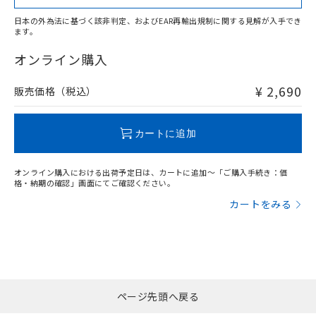
日本の外為法に基づく該非判定、およびEAR再輸出規制に関する見解が入手でき
ます。
"対応済み"や非含有の記載がされた商品であっても、流通
在庫等で未対応品が混在する可能性があります。
オンライン購入
非含有品が必要な際は、弊社営業部門もしくは販売店へお
問い合わせください。
¥ 2,690
販売価格（税込）
この製品のRoHS/REACH対応状況ページへ
カートに追加
オンライン購入における出荷予定日は、カートに追加～「ご購入手続き：価
格・納期の確認」画面にてご確認ください。
カートをみる
ページ先頭へ戻る