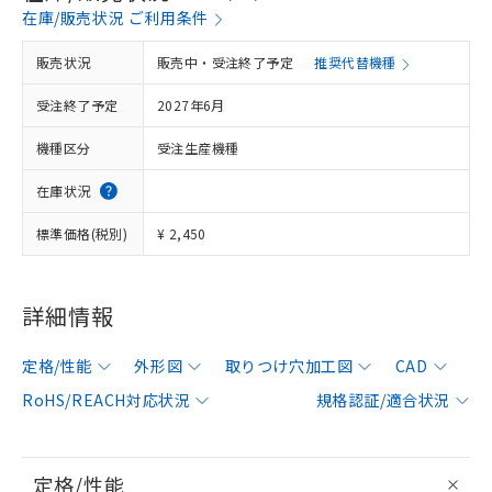
在庫/販売状況 ご利用条件
販売状況
販売中・受注終了予定
推奨代替機種
受注終了予定
2027年6月
機種区分
受注生産機種
在庫状況
標準価格(税別)
¥ 2,450
詳細情報
定格/性能
外形図
取りつけ穴加工図
CAD
RoHS/REACH対応状況
規格認証/適合状況
定格/性能