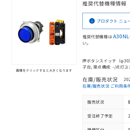
推奨代替機種情報
プロダクト ニュース 
A30NL
推奨代替機種は
い。
押ボタンスイッチ（φ30）,
子台, 接点構成: -/点灯ユニ
画像をクリックすると大きくなります
在庫/販売状況
20
在庫/販売状況 ご利用条
販売状況
受注終了予定
機種区分