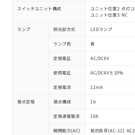
対応済み：EU
対応予定：EU R
スイッチユニット構成
ユニット位置2: 点灯
対応予定なし：EU
ユニット位置3: NC
調査・確認中：EU
ご利用条件
非該当品：ライセ
ランプ
照光部方式
LEDランプ
※1 中国RoHS
仕入先様の事情に
があります。
以下の条件をお読
「○」：最大均質
ランプ色
青
「×」：最大均質
本サービスは
当社は、これ
*EU RoHS指令（10物
「－」：未確認で
鉛(Pb) 1000ppm以下、
定格電圧
AC/DC6V
くものです。
う）を輸出ま
記
説明
六価クロム(Cr(Ⅵ)) 1
当社制御機器
などの必要な
フタル酸ビス(2-エチルヘ
号
*中国RoHS10物質の基準値 
ル（DBP） 1000ppm
在庫状況およ
当社は規制貨
使用電圧
AC/DC6V±10%
Pb(鉛) :1000ppm、 Hg
但し、RoHS指令で産
のであり、閲
ます。
Cr(Ⅵ)(六価クロム) : 
フタル酸エステル類の４
○
一定数以
DBP(フタル酸ジブチル) :
い。
当社は貴社製
定格電流
11mA
DEHP(フタル酸ビス(2-エ
正式な納期状
置等に一切使
当社販売員に
※2 対応予定月
△
一定数に
当社は、貴社
接点定格
接点構成
1b
オムロン制御
また当社は、
※2 環境保護使
在庫状況およ
部品在庫の切り替
たしません。
－
在庫なし
す。
定格通電電流
10A
「ｅ」：有害物質
機器販売
マイパーツ機
「10」：通常の
ている必要が
味します。
開閉能力(AC)
抵抗負荷(AC-12): AC24
空
受注生産
お客様が当ウ