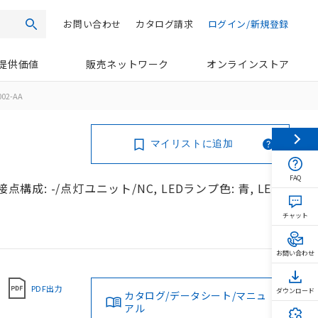
お問い合わせ
カタログ請求
ログイン/新規登録
検索
提供価値
販売ネットワーク
オンラインストア
002-AA
マイリストに追加
FAQ
構成: -/点灯ユニット/NC, LEDランプ色: 青, LED
チャット
お問い合わせ
PDF出力
ダウンロード
カタログ/データシート/マニュ
アル