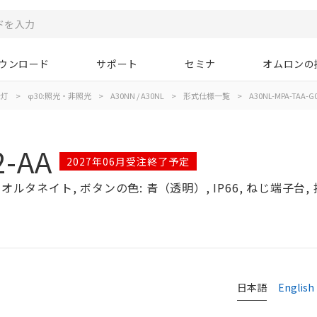
ウンロード
サポート
セミナ
オムロンの
示灯
>
φ30:照光・非照光
>
A30NN / A30NL
>
形式仕様一覧
>
A30NL-MPA-TAA-G
2-AA
2027年06月受注終了予定
ルタネイト, ボタンの色: 青（透明）, IP66, ねじ端子台, 接点
日本語
English