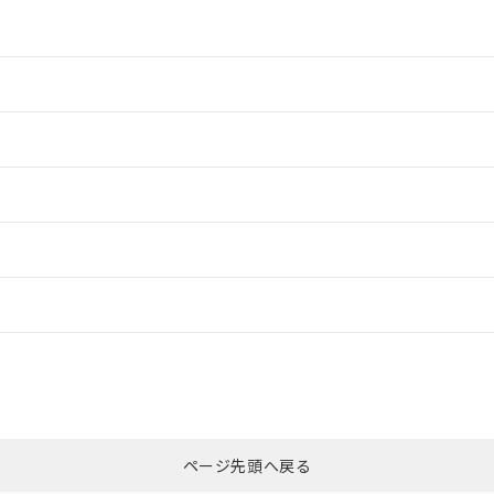
情報更新：2
情報更新：2
ードすることができます。
情報更新：
ログイン/会員登録
合状況については、「カスタマーサポートセンタ お客様相談室」または貴社
みください。
非含有証明書
※3
ページ先頭へ戻る
ダウンロードはこちら