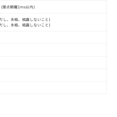
2
(接点開離1ms以内)
 (ただし、氷結、結露しないこと)
 (ただし、氷結、結露しないこと)