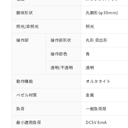
胴体形状
丸胴形(φ30mm)
照光/非照光
照光
操作部
操作部形状
丸形 突出形
操作部色
青
透明/不透明
透明
動作機能
オルタネイト
ベゼル材質
金属
負荷
一般負荷用
※1 対応状況
最小適用負荷
DC5V 6mA