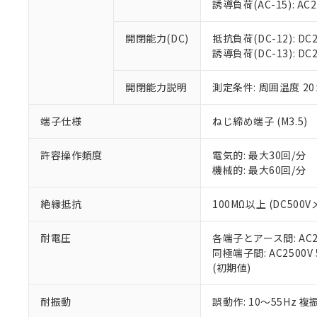
※3 非含有証明
「－」：未確認で
誘導負荷(AC-15): AC24V
白
が、当社の製
さい。
下記の非含有証明
開閉能力(DC)
抵抗負荷(DC-12): DC24
※当社の共同
誘導負荷(DC-13): DC24
いる法人を指
EU RoHS指令（
51物質の非含有証
開閉能力説明
測定条件: 周囲温度 2
※本証明書は発行
また、RoHS指
混在することから
端子仕様
ねじ締め端子 (M3.5)
既に当社にて対応
り割愛しておりま
許容操作頻度
電気的: 最大30回/分
機械的: 最大60回/分
絶縁抵抗
100MΩ以上 (DC5
耐電圧
各端子とアース間: AC250
同極端子間: AC2500V
(初期値)
耐振動
誤動作: 10～55Hz 複