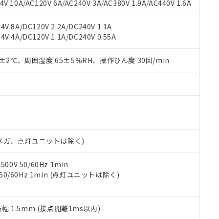
書ダウンロード
す。当社販売部門へお問い合わせください。
 10A/AC120V 6A/AC240V 3A/AC380V 1.9A/AC440V 1.6A
品・サービスに関するお客様との取引・商談に必要な範囲で利用す
合意する
キャンセル
書をダウンロードすることができます。
V 8A/DC120V 2.2A/DC240V 1.1A
利用者とは、
"個人情報の共同利用に関して"
の「1.共同利用者の
V 4A/DC120V 1.1A/DC240V 0.55A
します。
10物質）の非含有証明書
明書（当社基準）
0±2℃、周囲湿度 65±5%RH、操作ひん度 30回/min
日時点で非含有を証明するもので、過去に遡って非含有を証明するも
令のフタル酸エステル類４物質の対応では、対応完了までの期間は出
備考欄に対応日を記載しておりました。
品への在庫切替を完了していることから、特段のことがない限り、20
す。
00Vメガ、点灯ユニットは除く)
0V 50/60Hz 1min
 50/60Hz 1min (点灯ユニットは除く)
振幅 1.5mm (接点開離1ms以内)