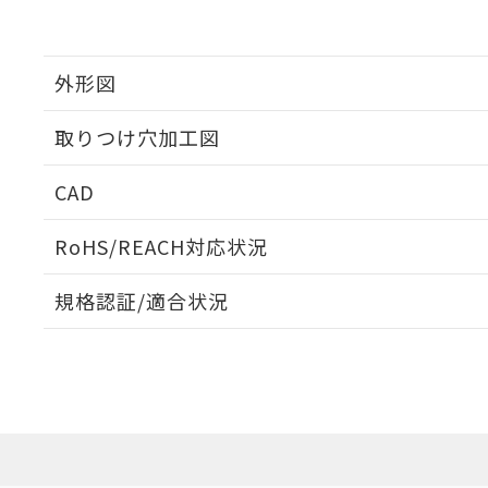
外形図
取りつけ穴加工図
CAD
ログイン/会員登録いただくと、CADデータをダウンロ
RoHS/REACH対応状況
規格認証/適合状況
EU RoHS
注意事項・凡例
A30NL-MPA-TAA-G002-AAについての規格認証/適
業員または販売店にお問い合わせください。
ダウンロードデータをご利用いただく前に、以下を必ずお読
対応状況
対応予定月
※1
※2
ソフトウェアの使用条件
対応済み